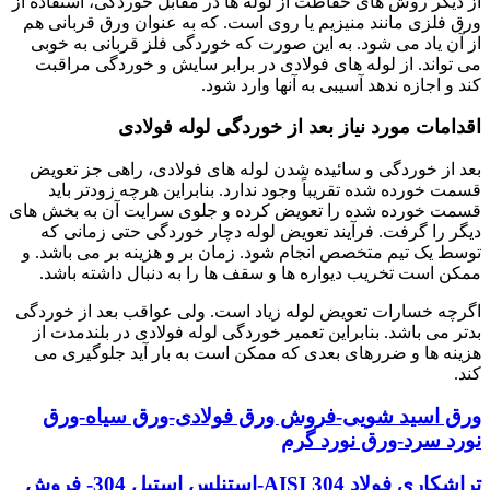
از دیگر روش های حفاظت از لوله ها در مقابل خوردگی، استفاده از
ورق فلزی مانند منیزیم یا روی است. که به عنوان ورق قربانی هم
از آن یاد می شود. به این صورت که خوردگی فلز قربانی به خوبی
می تواند. از لوله های فولادی در برابر سایش و خوردگی مراقبت
کند و اجازه ندهد آسیبی به آنها وارد شود.
اقدامات مورد نیاز بعد از خوردگی لوله فولادی
بعد از خوردگی و سائیده شدن لوله های فولادی، راهی جز تعویض
قسمت خورده شده تقریباً وجود ندارد. بنابراین هرچه زودتر باید
قسمت خورده شده را تعویض کرده و جلوی سرایت آن به بخش های
دیگر را گرفت. فرآیند تعویض لوله دچار خوردگی حتی زمانی که
توسط یک تیم متخصص انجام شود. زمان بر و هزینه بر می باشد. و
ممکن است تخریب دیواره ها و سقف ها را به دنبال داشته باشد.
اگرچه خسارات تعویض لوله زیاد است. ولی عواقب بعد از خوردگی
بدتر می باشد. بنابراین تعمیر خوردگی لوله فولادی در بلندمدت از
هزینه ها و ضررهای بعدی که ممکن است به بار آید جلوگیری می
کند.
ورق اسید شویی-فروش ورق فولادی-ورق سیاه-ورق
نورد سرد-ورق نورد گرم
تراشکاری فولاد AISI 304-استنلس استیل 304- فروش