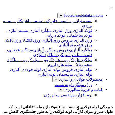
پرش
فولاد رسول دلاکان
فولاد آلیاژی-میلگرد آلیاژی-تسمه آلیاژی-ورق آلیاژی-لوله آلیاژی-
به
fooladrasuldalakan.com
نبشی فولادی-ناودانی فولادی-قیمت ورق-قیمت فولاد
محتوا
تسمه ترانس – تسمه فابریک – تسمه ماشینکار – تسمه
نوردی
فولاد آلیاژی-ورق آلیاژی-میلگرد آلیاژی-تسمه آلیاژی-
فولاد ساختمانی-فولاد دریایی
ورق آلیاژی-فروش ورق آلیاژی-ورق A283-ورق a516-
ورق a36-ورق آلیاژی
میلگرد آلیاژی-فروش میلگرد آلیاژی-میلگرد فولادی-
قیمت مناسب میلگرد-میلگرد آلیاژی
میلگرد هاردکروم – هاردکروم – میل کروم – میلگرد
سختی بالا – میله هاردکروم
لوله آلیاژی-فروش لوله آلیاژی-لوله فولادی آلیاژی-
لوله آلیاژی مانیسمان-لوله آلیاژی
محصولات فولادی و آلیاژی
ورق میلگرد لوله تسمه
کتاب و جزوه متالورژی
نرم افزار- مهندسی متالورژی
خوردگی لوله فولادی
خوردگی
لوله فولادی
(Pipe Ccorrosion) از جمله اتفاقاتی است که
طول عمر و میزان کارآیی لوله فولادی را به طور چشمگیری کاهش می