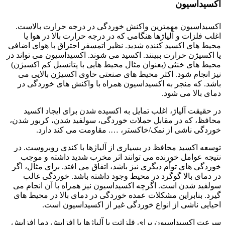
اکسیداسیون
اکسیداسیون مهمترین واکنش خوردگی در درجه حرارت بالاست.
اغلب فلزات و آلیاژها هنگامی که در درجه حرارت بالا در هوا یا
محیط های اکسید کننده شدید. نظیر اتمسفر احتراق با هوای اضافی
یا اکسیژن حرارت ببینند. اکسید می شوند. اکسیداسیون می تواند در
محیط های خنثی (بعنوان مثال محیط هایی با پتانسیل کم اکسیژن)
نیز انجام شود. اکثر محیط های صنعتی حاوی اکسیژن بالایی می
باشد. که منجر به اکسیداسیون همراه با واکنش های خوردگی در
دمای بالا می شود.
در حقیقت آلیاژ، اغلب تمایل به اکسیده شدن برای ایجاد اکسید
محافظ، که در مقابل حملات خوردگی، سولفید شدن، کربور شدن،
خوردگی ناشی از نمک/خاکستر، …. مقاومت می کند دارد.
توسعه اکسید محافظ در بسیاری از آلیاژها با کندی روبروست. در
نتیجه عوامل خورنده می توانند اثر مخرب شدید داشته و موجب
خوردگی های توأم دیگری نیز باشد، اتفاق می افتد. برای مثال، اگر
در دمای بالا گوگرد در محیط وجود داشته باشد. خوردگی غالب
سولفید شدن است. اگرچه اکسیداسیون نیز همراه با آن انجام می
گیرد. بنابراین مشکلات عمده خوردگی در دمای بالا در محیط های
احیایی ناشی از انواع خوردگی غیر از اکسیداسیون است.
سرعت اکسیداسیون برای فلزاتت یا آلیاژها با افزایش دما افزایش