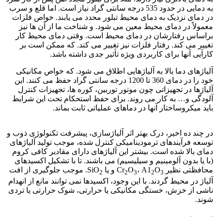
به دمایی در حدود 535 درجه سانتی گراد نیاز است. اما قلع و سرب
در دمای نزدیک به دمای محیط تبلور محدد می یابند. خواص فلزات
معمولاً در دمای محیط معین می شود. و شناخت ما از آن ها نیز
براساس رفتارشان در دمای محیط است. وقتی دمای محیط کار
تغییر می کند. رفتار فلزات نیز تغییر می کند. که ممکن است بر
کارآیی آنها برای کاربردی ویژه تأثیر جدی داشته باشد.
آلیاژهای دما بالا به آلیاژهایی اطلاق می شود. که خواص مکانیکی
خود را در دمای 360 تا 1200 درجه سانتی گراد حفظ می کنند. این
آلیاژها در تجهیزاتی چون موتور توربین، کوره ها، تجهیزات کنترل
آلودگی و… به کار می روند. برای حفظ استحکام تحت این شرایط
باید میکروساختار آنها در دماهای عملیاتی ثابت بماند.
جوشکاری فولادهای مقاوم
در چند ده اخیر، درک بهتر اثر آلیاژسازی، پیشرفت تکنولوژی ذوب و
توسعه فرآیندهای ترمودینامیکی کنترل شده، موجب تولید آلیاژهای
دمای بالا شده است. بیشتر این آلیاژهای دارای مقادیر کافی کروم
(با یا بدون آلومینیم و سیلیسیم) می باشند. تا با تشکیل اکسیدهای
محافظتی نظیر Cr
O
، A1
O
و یا SiO
. موجب جلوگیری از افت
2
2
3
2
3
آلیاژ در محیط گردند. با این وجود، اکسیدها نمی توانند مانع از انهدام
ناشی از خزش، خستگی مکانیکی یا حرارتی، شوک حرارتی یا تردی
شوند.