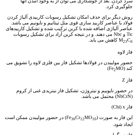
سرد کردن. بعد از جوشکاری می توان از به وجود آمدن آنها
جلوگیری کرد.
روش دیگر برای حذف امکان تشکیل رسوبات کاربیدی آلیاژ کردن
فولاد با عناصر کاربید سازی قوی مثل تیتانیم و نایونیم می باشد.
عناصر آلیاژی اضافه شده با کربن ترکیب شده و تشکیل کاربیدهای
Tic و Nbc می دهند. و در نتیجه کربن آزاد برای تشکیل رسوبات
C
M
کاهش می یابد.
23
6
فاز لاوه
حضور مولیبدن در فولادها تشکیل فاز بین فلزی لاوه را تشویق می
کند (Fe
MO)
2
فاز Z
در حضور نایوبیم و نیتروژن، تشکیل فاز نیتریدی غنی از کروم
(NbCrN) محتمل می باشد.
فاز Chi) x)
این فاز به صورت (Fe
MO
Cr
) در حضور مولیبدن ممکن است
36
12
10
ایجاد شود.
فاز سیگما