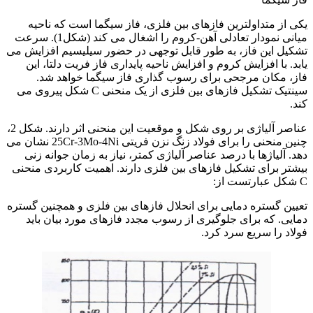
یکی از متداولترین فازهای بین فلزی، فاز سیگما است که ناحیه
میانی نمودار تعادلی آهن-کروم را اشغال می کند (شکل1). سرعت
تشکیل این فاز، به طور قابل توجهی در حضور سیلیسیم افزایش می
یابد. با افزایش کروم و افزایش ناحیه پایداری فاز فریت دلتا، این
فاز، مکان مرجحی برای رسوب گذاری فاز سیگما خواهد شد.
سینتیک تشکیل فازهای بین فلزی از یک منحنی C شکل پیروی می
کند.
عناصر آلیاژی بر روی شکل و موقعیت این منحنی اثر دارند. شکل 2،
چنین منحنی را برای فولاد زنگ نزن فریتی 25Cr-3Mo-4Ni نشان می
دهد. آلیاژها با درصد عناصر آلیاژی کمتر، نیاز به زمان جوانه زنی
بیشتر برای تشکیل فازهای بین فلزی دارند. اهمیت کاربردی منحنی
C شکل عبارتست از:
تعیین گستره دمایی برای انحلال فازهای بین فلزی و همچنین گستره
دمایی. که برای جلوگیری از رسوب مجدد فازهای مورد بیان باید
فولاد را سریع سرد کرد.
جوشکاری فولادهای مقاوم