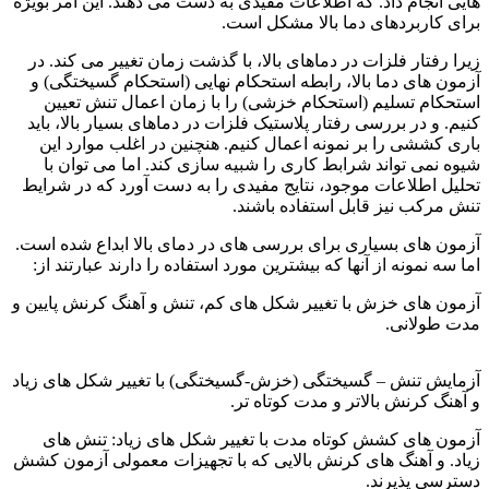
هایی انجام داد. که اطلاعات مفیدی به دست می دهند. این امر بویژه
برای کاربردهای دما بالا مشکل است.
زیرا رفتار فلزات در دماهای بالا، با گذشت زمان تغییر می کند. در
آزمون های دما بالا، رابطه استحکام نهایی (استحکام گسیختگی) و
استحکام تسلیم (استحکام خزشی) را با زمان اعمال تنش تعیین
کنیم. و در بررسی رفتار پلاستیک فلزات در دماهای بسیار بالا، باید
باری کششی را بر نمونه اعمال کنیم. هنچنین در اغلب موارد این
شیوه نمی تواند شرابط کاری را شبیه سازی کند. اما می توان با
تحلیل اطلاعات موجود، نتایج مفیدی را به دست آورد که در شرایط
تنش مرکب نیز قابل استفاده باشند.
آزمون های بسیاری برای بررسی های در دمای بالا ابداع شده است.
اما سه نمونه از آنها که بیشترین مورد استفاده را دارند عبارتند از:
آزمون های خزش با تغییر شکل های کم، تنش و آهنگ کرنش پایین و
مدت طولانی.
جوشکاری فولادهای مقاوم
آزمایش تنش – گسیختگی (خزش-گسیختگی) با تغییر شکل های زیاد
و آهنگ کرنش بالاتر و مدت کوتاه تر.
آزمون های کشش کوتاه مدت با تغییر شکل های زیاد: تنش های
زیاد. و آهنگ های کرنش بالایی که با تجهیزات معمولی آزمون کشش
دسترسی پذیرند.