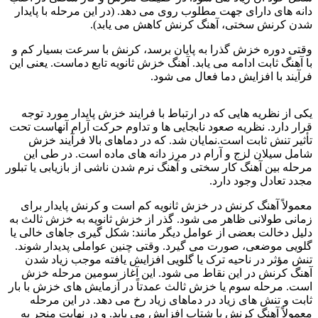
دانه های دارای جهت مطلوب روی می دهد. (در این مرحله با پایدار
شدن کرنش سختی، آهنگ کرنش کاهش می یابد).
وقتی دوره خزش گذرا به پایان برسد، کرنش با سرعت بسیار کم و
با آهنگ ثابت ادامه می یابد. آهنگ خزش ثانویه تابع دماست. یعنی این
فرآیند با افزایش دما فعال می شود.
جوشکاری فولادهای مقاوم
یکی از نظریه هایی که در ارتباط با فرایند خزش پایدار مورد توجه
قرار دارد. نظریه صعود نابجایی ها و تداوم حرکت آرام آنهاست تحت
تأثیر تنش ثابت است.نمایان شد. که در دماهای بالا فرآیند خزش
شامل سیلان لزج و آرام در مرز دانه های ماده است. در طی این
مرحله بین آهنگ کار سختی و آهنگ نرم شدن ناشی از بازیابی یا تبلور
مجدد تعادل وجود دارد.
معمولاً آهنگ کرنش در خزش ثانویه کم است و کرنش پایدار برای
زمانی طولانی ظاهر می شود. گذر از خزش ثانویه به خزش ثالث به
دلیل دخالت بعضی از عوامل دیگر مانند: شکل گیری جاهای خالی یا
گلویی موضعی، صورت می گیرد. وقتی چنین عواملی پدیدار شوند.
تنش مؤثر در ناحیه ترک یا گلویی افزایش یافته موجب زیاد شدن
آهنگ کرنش در این نقاط می شود. این آغاز سومین مرحله خزش
است. مرحله سوم یا خزش ثالث عمدتاً در آزمایش های خزش با بار
ثابت و تنش های زیاد در دماهای زیاد رخ می دهد. در این مرحله
معمولاً آهنگ کرنش با شتاب افزایش می یابد. و در نهایت منجر به