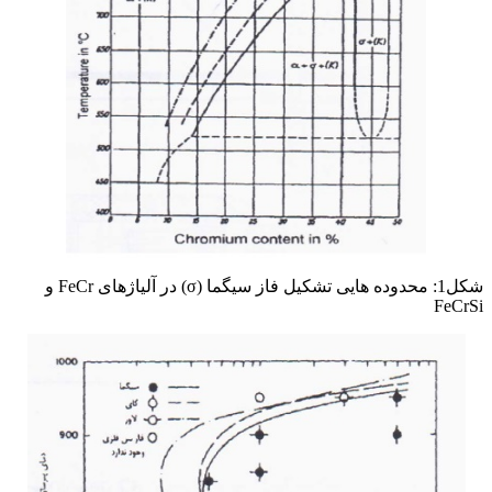
شکل1: محدوده هایی تشکیل فاز سیگما (σ) در آلیاژهای FeCr و
FeCrSi