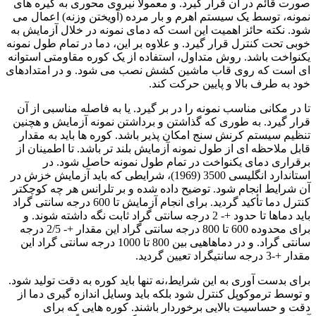
صورت قائم در آن قرار گیرد. و معمولاً نیروی محوری به گیره های
نمونه، توسط یک سیستم اهرم و بار مرده (آویختن وزنه) اعمال می
شود. نکته حائز اهمیت این است که دمای نمونه در خلال آزمایش به
خوبی تحت کنترل قرار گیرد. و علاوه بر این، دما در تمام طول نمونه
یکنواخت باشد. روش متداول، استفاده از یک کوره مقاومتی استوانه
ای است که روی قاب ماشین کشش نصب می شود. و در امتدادهای
خود به طرف بالا و پایین حرکت کند.
تا در مکانی مناسب نمونه را در بر گیرد. یا به فاصله مناسبی از آن
قرار گیرد. به طوری که گذاشتن و برداشتن نمونه آزمایش و هچنین
تنظیم سیستم کرنش سنج امکان پذیر باشد. کوره ها باید به مقدار
قابل ملاحظه ای از طول نمونه آزمایش بلند تر باشد. تا اطمینان از
برقراری دمای یکنواخت در تمام طول نمونه حاصل شود. در
استاندارد انگلیسی 3500 (1969)، شرایطی که باید آزمایش خزش در
آن شرایط انجام شود. توضیح داده شده و بر تلرانس هر چه کوچکتر
کنترل دما تأکید گردید. برای انجام آزمایش تا 600 درجه سانتی گراد
باید دماها تا حدود +- 2 درجه سانتی گراد ثابت نگه داشته شوند. و
برای محدوده 600 تا 800 درجه سانتی گراد این مقدار +- 2/5 درجه
سانتی گراد. و در دماهاهیی بین 800 تا 1000 درجه سانتی گراد این
مقدار +-3 درجه سانتیگراد تعیین گردید.
برای بدست آوری به این شرایط،نه تنها باید کوره به دقت تولید شود.
و توسط ترموکوپل کنترل شود بلکه باید وسایل اندازه گیری دما از
دقت و حساسیت بالایی برخوردار باشند. کوره هایی که برای