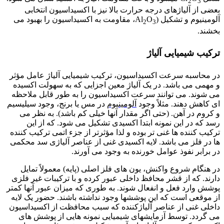
2
3
بعضی از آلیاژهای درجه حرارت بالا نیز با اکسیداسیون انتخابی
آلومینیوم و تشکیل (Al
O
، مقاومت به اکسیداسیون را بهبود می
2
3
بخشند.
ترکیب شیمیایی آلیاژ
در محاسبه سرعت اکسیداسیون، ترکیب شیمیایی آلیاژ عامل مؤثر
و مهمی می باشد. در یک آلیاژ معین اجزایی که به سهولت اکسیده
می شوند. می توانند سرعت اکسیداسیون را به طور قابل ملاحظه
ای کاهش دهند. مثلاً وجود
آلومینیوم
در مس یا برنج، وجود سیلیسیم
و کروم در آهن. (حتی اگر مقدار آنها خیلی کم باشد). به نظر می
رسد که در این نمونه ابتدا اکسیدی تشکیل می شود. که از این
ترکیب کننده ها غنی تر بوده و لذا مؤثرتر از جزء اتمی ترکیب کننده
ها در فلز می باشد. لایه اکسیدی غنی از عناصر آلیاژی سد محکمی
در برابر نفوذ عوامل خورنده به وجود می آورند.
در هنگام شروع واکنش، یون های فلز اصلی (پایه) معمولاً تمایل
دارند. که از قشر محافظ داخلی عبور کرده و با ترکیبات غیر فلزی
پوشش وارد فعل و انفعال شوند. به طوری که میزان عبور آنها کمتر
از موقعی است که این پوششها وجود نداشته باشند. حضور یک لایه
داخلی غنی از عناصر آلیاژکننده که سبب محافظت از اکسیداسیون
می گردد. توسط آزمایشهای شیمیایی نمونه هایی از پوشش های