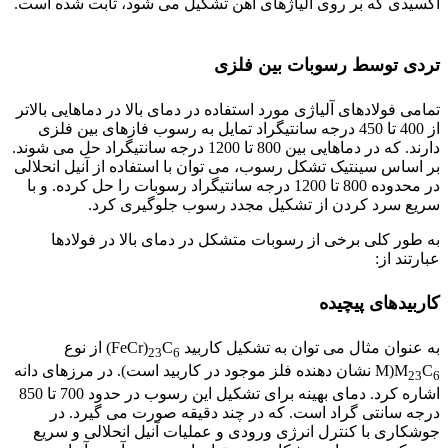
اکسیدی که بر روی آلیاژهای آهن تشکیل می شود، ثابت شده است.
جوشکاری فولادهای مقاوم
تردی توسط رسوبات بین فلزی
تمامی فولادهای آلیاژی مورد استفاده در دمای بالا در دماهایی بالاتر
از 400 تا 450 درجه سانتیگراد تمایل به رسوب فازهای بین فلزی
دارند. که در دماهایی بین 800 تا 1200 درجه سانتیگراد حل می شوند.
بر اساس سینتیک تشکل رسوب، می توان با استفاده از آنیل انحلالی
در محدوده 800 تا 1200 درجه سانتیگراد رسوبات را حل کرده. و با
سریع سرد کردن از تشکیل مجدد رسوب جلوگیری کرد.
به طور کلی برخی از رسوبات متشکل در دمای بالا در فولادها
عبارتند از:
کاربیدهای پیچیده
به عنوان مثال می توان به تشکیل کاربید FeCr)
C
) از نوع
23
6
C
M)M
نشان دهنده فلز موجود در کاربید است). در مرزهای دانه
23
6
اشاره کرد. دمای بهینه برای تشکیل این رسوب در حدود 700 تا 850
درجه سانتی گراد است. که در چند دقیقه صورت می گیرد. در
جوشکاری با کنترل انرژی ورودی و عملیات آنیل انحلالی و سریع