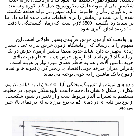
شکستن یکی از نمونه ها یک میکروسویچ عمل کند. کوره و ساعت
اندازه گیری زمان را خاموش نماید. سپس می تواند قطعه شکسته
شده را برداشت و آزمایش را برای قطعات باقی مانده ادامه داد. بنا
بر استاندارد انگلیسی 3500 لازم است. که زمان گسیختگی با دقت
+-1 درصد اندازه گیری شود.
این واقعت که آزمون خزش فرآیندی بسیار طولانی است. این
مفهوم را می رساند که آزمایشگاه آزمون خزش نیاز به تعداد بسیار
زیادی تجهیزات دارد. شاید حدود صدها ماشین آزمون خزش در یک
آزمایشگاه لازم باشد. لذا آزمون خزش هم به خاطر هزینه بالای
خرید ماشین آلات و هم به خاطر فضای مورد نیاز پر هزینه است.
بنابراین میزان صرفه جویی اقتصادی، زنجیر کردن نمونه ها و انجام
آزمون با یک ماشین را به خوبی توجیه می نماید.
داده های نمونه وار تنش-گسیختگی آلیاژ 590-S (با پایه کبالت-کروم-
نیکل) در شکل 9 نشان داده شده است. ناپیوستگی موجود در خطوط
مستقیم به تغییرات آلیاژ مربوط است و از تغییر در شیوه شکست.
از نوع بین دانه ای در دمای کم به نوع مرز دانه ای در دمای بالا خبر
می دهد.
جوشکاری فولادهای مقاوم