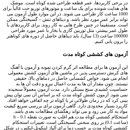
در برخی کاربردها، عمر قطعه طراحی شده کوتاه است. موشک
های هدایت شونده برای یک ساعت و موتورهای توربو جت غالباً برای
1000 ساعت کار طراحی می شوند. در این موارد طول آزمون می
تواند برابر عمر مورد نظر باشد. و دیتاهای تنش – گسیختگی ممکن
است. مستقیماً در چنین طرح هایی به کار روند. برای کاربردهای با
طول عمر بیشتر، مثل توربین گازی یا بخار با عمر مورد طراحی
100000 ساعت (13 سال). باید دیتاهای حاصل از دوره های کوتاهتر
را برون یابی کنیم.
آزمون های کششی کوتاه مدت
این آزمون ها برای مطالعه اثر گرم کردن نمونه و آزمون با آهنگ
های کرنش دسترسی پذیر. در ماشین های آزمون کشش معمولی
انجام می شود. خواص کشسانی حاصل در دماهای بالا، حقیقی
نیستند. چون مقدار آن ها به مدت اعمال نیرو و دقت آن ها به
حساسیت کشیدی سنج بستگی دارد. مدت آزمون معمولاً سنجیده
نمی شود. آزمون کشش کوتاه مدت که بر اساس آن نمی توان پیش
بینی کرد که در زمان طولانی تر یا کوتاه تر چه اتفاقی خواهد افتاد.
کاربرد بسیار محدودی دارد. گاهی آزمون برای بررسی سریع کیفیت
مواد به کار می رود و می تواند رهگشای مطالعات بعدی باشد.
استحکام کششی کوتاه مدت هم اغلب به صورت نقطه h – 0.1
(ساعت 0.1) بر روی منحنی گسیختگی است. تغییرات استحکام
کششی کوتاه مدت بر حسب دما برای آلیاژ اینکونل-ایکس، در شکل