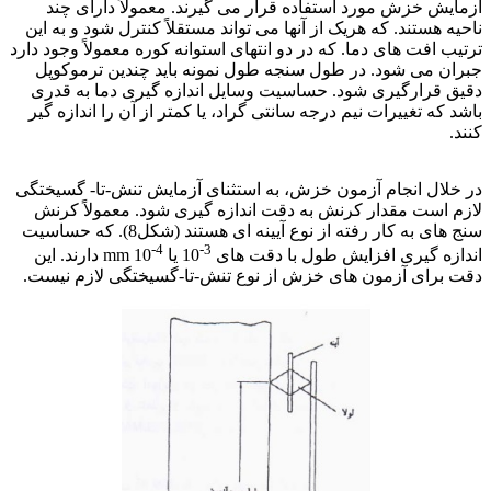
آزمایش خزش مورد استفاده قرار می گیرند. معمولاً دارای چند
ناحیه هستند. که هریک از آنها می تواند مستقلاً کنترل شود و به این
ترتیب افت های دما. که در دو انتهای استوانه کوره معمولاً وجود دارد
جبران می شود. در طول سنجه طول نمونه باید چندین ترموکوپل
دقیق قرارگیری شود. حساسیت وسایل اندازه گیری دما به قدری
باشد که تغییرات نیم درجه سانتی گراد، یا کمتر از آن را اندازه گیر
کنند.
جوشکاری فولادهای مقاوم
در خلال انجام آزمون خزش، به استثنای آزمایش تنش-تا- گسیختگی
لازم است مقدار کرنش به دقت اندازه گیری شود. معمولاً کرنش
سنج های به کار رفته از نوع آیینه ای هستند (شکل8). که حساسیت
4-
3-
اندازه گیری افزایش طول با دقت های
10 یا
10 mm دارند. این
دقت برای آزمون های خزش از نوع تنش-تا-گسیختگی لازم نیست.