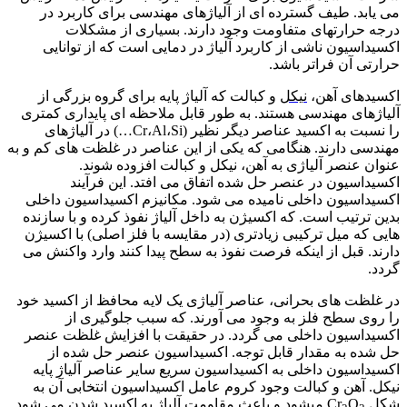
می یابد. طیف گسترده ای از آلیاژهای مهندسی برای کاربرد در
درجه حرارتهای متفاومت وجود دارند. بسیاری از مشکلات
اکسیداسیون ناشی از کاربرد آلیاژ در دمایی است که از توانایی
حرارتی آن فراتر باشد.
اکسیدهای آهن،
نیکل
و کبالت که آلیاژ پایه برای گروه بزرگی از
آلیاژهای مهندسی هستند. به طور قابل ملاحظه ای پایداری کمتری
را نسبت به اکسید عناصر دیگر نظیر (Cr،Al،Si…) در آلیاژهای
مهندسی دارند. هنگامی که یکی از این عناصر در غلظت های کم و به
عنوان عنصر آلیاژی به آهن، نیکل و کبالت افزوده شوند.
اکسیداسیون در عنصر حل شده اتفاق می افتد. این فرآیند
اکسیداسیون داخلی نامیده می شود. مکانیزم اکسیداسیون داخلی
بدین ترتیب است. که اکسیژن به داخل آلیاژ نفوذ کرده و با سازنده
هایی که میل ترکیبی زیادتری (در مقایسه با فلز اصلی) با اکسیژن
دارند. قبل از اینکه فرصت نفوذ به سطح پیدا کنند وارد واکنش می
گردد.
در غلظت های بحرانی، عناصر آلیاژی یک لایه محافظ از اکسید خود
را روی سطح فلز به وجود می آورند. که سبب جلوگیری از
اکسیداسیون داخلی می گردد. در حقیقت با افزایش غلظت عنصر
حل شده به مقدار قابل توجه. اکسیداسیون عنصر حل شده از
اکسیداسیون داخلی به اکسیداسیون سریع سایر عناصر آلیاژ پایه
نیکل. آهن و کبالت وجود کروم عامل اکسیداسیون انتخابی آن به
شکل Cr
O
میشود و باعث مقاومت آلیاژ به اکسید شدن می شود.