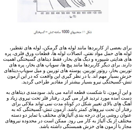
جوشکاری فولادهای مقاوم
برای بعضی از کاربردها مانند لوله های گرمکن، لوله های تقطیر،
لوله های حمل مواد نفتی. اتصالات لوله ها، قطعات ورق فلزی، پره
های هدایتی شیپوره و دیگ های بخار، فقط دیتاهای گسیختگی اهمیت
دارند. برای دیگر کاربردها مانند پیچ ها، سوپاپ های بخار، پره های
توربین بخار، روتور توربین. پوسته های توربین و میل سوپاپ،دیتاهای
خزش بسیار مهم اند. با در نظر گیری این واقعت که در این آزمون
تنش-گسیختگی نیرو بسیار بیشتر از مقادیر طراحی گردید.
و این آزمون، تا شکست قطعه ادامه می یابد. سودمندی دیتاهای به
دست آمده مورد تردید قرار می گیرد. رفتار فلز تحت نیروی زیاد و
آهنگ های بالای تغییر شکل در کوتاه مدت نمی تواند ملاکی برای
رفتار آن تحت نیروهای کمتر باشد. آزمون تنش-گسیختگی که به
عنوان روشی برای درجه بندی آلیاژهای مختلف یا تمایز دو دسته
مختلف از یک آلیاژ به کار می رود. ممکن است در محدوده نیروهای
مجاز با آزمون های خزش همبستگی داشته باشد.