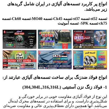
انواع پر کاربرد تسمه‌های آلیاژی در ایران شامل گریدهای
زیر می‌باشد.
تسمه st52-تسمه st37-تسمه Ck45-تسمه MO40-تسمه Ck60-تسمه
ck75-تسمه SPK- تسمه آموتیت
انواع فولاد ضدزنگ برای ساخت تسمه‌های آلیاژی عبارتند از:
1- فولاد زنگ نزن آستنیتی (304,304L,316,316L)
این نوع از فولاد آلیاژی مقاومت خوبی در برابر خوردگی و
شکل‌پذیری داراست. و برای استفاده در تسمه‌های محرک ایده‌آل
می‌باشد. آنها همچنین دارای نعطاف‌پذیری عالی و مقاومت ضربه‌ای