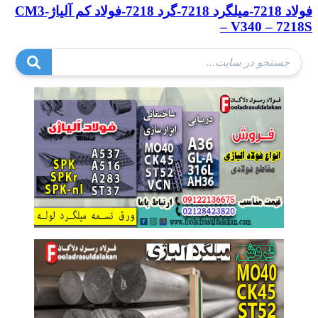
فولاد 7218-میلگرد 7218-گرد 7218-فولاد کم آلیاژ-CM3
– V340 – 7218S