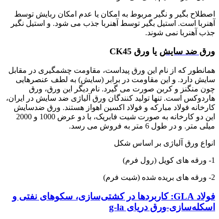
اصطلاح بگیر و نگیر مربوط به امکان یا عدم امکان ربایش توسط
آهنربا است. استیل بگیر توسط آهنربا جذب می شود. و استیل نگیر
جذب آهنربا نمی شوند.
ورق ضد سایش
یا ورق CK45
همانطور که از نام این ورق پیداست، مقاومت چشمگیری در مقابل
سایش دارد. و این مقاومت در برابر (سایش) به لطف عنصرهایی
چون منگنز و کربن صورت می گیرد. نام دیگر این ورق، ورق
هاردوکس است. تنها تولید کنندگان ورق آلیاژی ضد سایش در ایران،
کارخانه فولاد مبارکه و فولاد اکسین اهواز هستند. ورق ضدسایش
این دو کارخانه به صورت شیت فابریک، با دو عرض 1000 و 2000
میلی متر. و در طول 6 متر به فروش می رسد.
انواع ورق آلیاژی بر اساس شکل
1- ورقه های کویل (رول فرم)
2- ورقه های بریده شده (شیت فرم)
فولاد GLA: کاربردها در کشتی‌سازی، سکوهای نفتی و
اسکله‌سازی-ورق دریای g-la