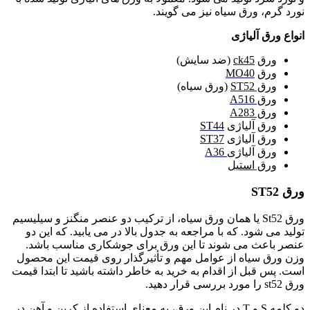
نورد گرم، ورق سیاه نیز می گویند.
انواع ورق آلیاژی
ورق
ck45
(ضد سایش)
ورق
MO40
ورق ST52
(ورق سیاه)
ورق A516
ورق A283
ورق آلیاژی
ST44
ورق آلیاژی
ST37
ورق آلیاژی
A36
ورق استیل
ورق ST52
ورق St52 یا همان ورق سیاه، از ترکیب دو عنصر منگنز و سیلیسیم
تولید می شود. که با مراجعه به جدول بالا در می یابید. که این دو
عنصر باعث می شوند تا این ورق برای جوشکاری مناسب باشد.
وزن ورق سیاه از عوامل مهم و تأثیرگذار روی قیمت این محصول
است. پس قبل از اقدام به خرید به خاطر داشته باشید تا ابتدا قیمت
ورق st52 را مورد بررسی قرار دهید.
دو کلمه S و T در نام این ورق، به معنای استفاده از کربن و آهن در