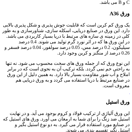
C و B می باشد.
ورق A36
یک ورق کم کربن است که قابلیت جوش پذیری و شکل پذیری بالایی
دارد. این ورق در صنایع دریایی، اسکله سازی، شناورسازی و به طور
کلی در زمینه ی سازه های مرتبط با دریا بسیار کاربردی می باشد.
در این ورق ها که در اثر نورد گرم تولید می شوند. 0.4 درصد
سیلیکون، 0.2 درصد مس، 0.05 درصد سولفور، 0.04 درصد فسفر و
0.26 درصد از منگنز و کربن وجود دارد.
این نوع ورق که از جمله ورق های سخت محسوب می شود. نه تنها
به راحتی خم نمی گردد. بلکه ترکیب آن به نحوی است که در برابر
املاح و آب شور مقاومت بسیار بالا دارد. به همین دلیل از این ورق
در صنایع مرتبط با دریا استفاده می گردد و به ورق دریایی هم
معروف است.
ورق
ورق استیل
این ورق آلیاژی از ترکیب فولاد و کروم بوجود می آید. و در نهایت
استیل ضد زنگ را برای شما به ارمغان می آورد. ورق های استیل که
در صنایع مورد استفاده قرار می گیرد. به دو نوع استیل بگیر و
استیل نگیر تقسیم بندی می شوند.