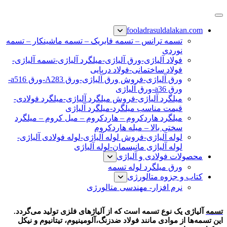
پرش
فولاد رسول دلاکان
فولاد آلیاژی-میلگرد آلیاژی-تسمه آلیاژی-ورق آلیاژی-لوله آلیاژی-
به
fooladrasuldalakan.com
نبشی فولادی-ناودانی فولادی-قیمت ورق-قیمت فولاد
محتوا
تسمه ترانس – تسمه فابریک – تسمه ماشینکار – تسمه
نوردی
فولاد آلیاژی-ورق آلیاژی-میلگرد آلیاژی-تسمه آلیاژی-
فولاد ساختمانی-فولاد دریایی
ورق آلیاژی-فروش ورق آلیاژی-ورق A283-ورق a516-
ورق a36-ورق آلیاژی
میلگرد آلیاژی-فروش میلگرد آلیاژی-میلگرد فولادی-
قیمت مناسب میلگرد-میلگرد آلیاژی
میلگرد هاردکروم – هاردکروم – میل کروم – میلگرد
سختی بالا – میله هاردکروم
لوله آلیاژی-فروش لوله آلیاژی-لوله فولادی آلیاژی-
لوله آلیاژی مانیسمان-لوله آلیاژی
محصولات فولادی و آلیاژی
ورق میلگرد لوله تسمه
کتاب و جزوه متالورژی
نرم افزار- مهندسی متالورژی
تسمه آلیاژی
تسمه
آلیاژی یک نوع تسمه است که از آلیاژهای فلزی تولید می‌گردد.
این تسمه‌ها از موادی مانند فولاد ضدزنگ،آلومینیوم، تیتانیوم و نیکل