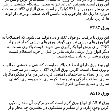
این ورق است. همچنین عدد 52 نیز به معنی استحکام کششی در هر
میلی متر مربع برابر با 52 کیلوگرم است. ورق آلیاژی st52 در ساخت
دیواره ها ریل ها، چارچوب پل، ماشین آلات صنعتی و برخی از لوله
ها کاربرد دارد.
ورق ST37
این ورق با ترکیب دو فولاد st37 و st52 تولید می شود. که اصطلاحاً به
آنها ورق های برشی نیز می گویند. ورق های برشی که از تجهیزات
CNC برای برش آنها بکارگیری می شوند. قیمت بالاتری نسبت به
دیگر انواع ورق برشی دارند. بنابراین قبل از خرید استعلام قیمت
ورق برشی را به یاد داشته باشید.
این نوع ورق دارای انعطاف بالا، مقاومت کششی و خمشی مطلوب
و وزن سبک است. کاربرد ورق آلیاژی st37 یا برشی در ساختمان
سازی و اتصالات ساختمانی (متصل کردن تیرآهن ها و میلگردها). پل
سازی، ساخت لچکی و تیرچه، تانکرسازی، خودروسازی، کشتی
سازی و صنایع سنگین فلزی است.
ورق A516
ورق A516 از انواع ورق گرم است که در ترکیب آن مقدار بالایی
کربن وجود دارد. و از منگنز و سیلیکون در بیشترین حد مجاز و از