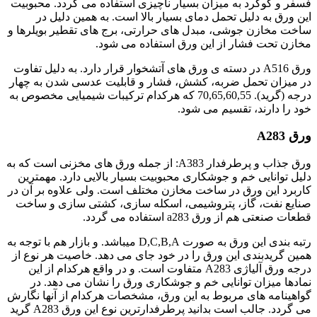
فسفر و گوگرد به میزان بسیار ناچیزی استفاده می گردد. محبوبیت
این ورق به دلیل تحمل دمای بسیار بالا است. به همین دلیل در
ساخت مخازن جوشی، مبدل های حرارتی، برج های تقطیر بویلرها و
مخازن تحت فشار از این ورق استفاده می شود.
ورق A516 در دسته ی ورق های آتشخوار قرار دارد. به دلیل تفاوت
در میزان تحمل ضربه، کشش، فشار و قابلیت عدسی شدن به چهار
درجه (گرید). 70,65,60,55 که هرکدام ترکیبات شیمیایی مخصوص به
خود را دارند، تقسیم می شود.
ورق A283
ورق جذاب و پرطرفدار A383: از جمله ورق های مخزنی است که به
دلیل توانایی خم و جوشکاری محبوبیت بسیار بالایی دارد. مهمترین
کاربرد این ورق در ساخت مخازن مختلف است. ولی علاوه بر آن در
صنایع نفت، گاز، پتروشیمی، اسکله سازی، کشتی سازی و ساخت
قطعات صنعتی هم از ورق a283 استفاده می گردد.
رتبه بندی این ورق به صورت D,C,B,A میباشد. و بازار هم با توجه به
همین گریدبندی این ورق را در خود جای می دهد. خاصیت هر نوع از
درجه ورق آلیاژی A283 متفاوت است. و در واقع هرکدام از این
نمادها میزان توانایی خم و جوشکاری ورق را نشان می دهد. در
گواهینامه های مربوط به این ورق، مشخصات هرکدام از آنها نگارش
می گردد. جالب است بدانید پرطرفدارترین نوع این ورق A283 گرید