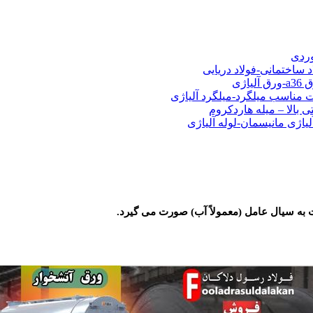
شی فولادی-ناودانی فولادی-قیمت ورق-قیمت فولاد
وردی
د ساختمانی-فولاد دریایی
ت مناسب میلگرد-میلگرد آلیاژی
 بالا – میله هاردکروم
لیاژی مانیسمان-لوله آلیاژی
به سیال عامل (معمولاً آب) صورت می گیرد.