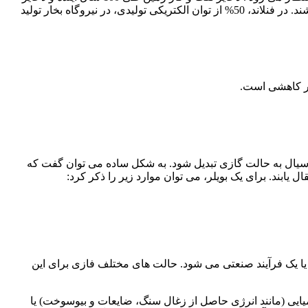
زغال سنگ طی 500 سال آینده به اتمام برسند. همین امر موجب آن است که کشورهای مختلف به دنبال راهکاری برای کاهش این مصرف باشند. در فنلاند، 50% از توان الکتریکی تولیدی، در نیروگاه بخار تولید
سیال به حالت گازی تبدیل شود. به شکل ساده می توان گفت که
 یابند. برای یک بویلر، می توان موارد زیر را ذکر کرد:
 و یا یک فرآیند صنعتی می شود. حالت های مختلف فازی برای این
یایی (مانند انرژی حاصل از زغال سنگ، ضایعات و بیوسوخت) یا