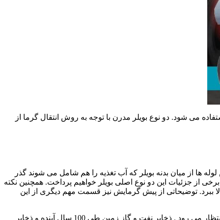
ده می شود. دو نوع بویلر مدرن با توجه به روش انتقال گرما از
س لوله ها از میان بدنه بویلر که آب تغذیه را هم شامل می شوند گذر
Water tub شرایط برعکس نوع Fire tube است. در این گزارش به معرفی برخی از جزئیات این دو نوع اصلی بویلر خواهیم پرداخت. همچنین نکته
بالا ببرد. توضیحاتی از پیش گرمایش نیز قسمت مهم دیگری از این
مصرف انرژی در جهان طی سی سال اخیر، دو برابر می شود. و به ازای هر سال با 1.5% درصد افزایش مواجه است. این در حالی است که انتظار می رود . ذخایر نفت و گاز زمین طی 100 سال آینده و ذخایر