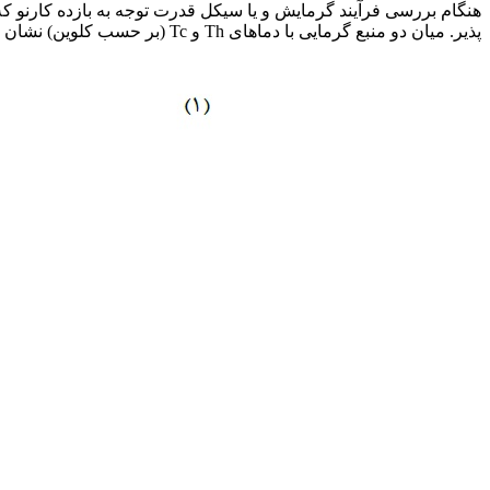
هنگام بررسی فرآیند گرمایش و یا سیکل قدرت توجه به بازده کارنو 
پذیر. میان دو منبع گرمایی با دماهای Th و Tc (بر حسب کلوین) نشان می دهد (تصویر 3).