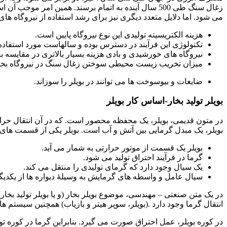
می شود. اما دلایل متعدد دیگری نیز برای رشد استفاده از نیروگاه های
هزینه الکتریسیته تولیدی این نوع نیروگاه پایین است.
تکنولوژی این فرآیند در دسترس بوده و سالهاست مورد استفاده
نیروگاه های خورشیدی و بادی هزینه بسیار بالاتری در مقایسه با ن
میزان تخریب زیست محیطی سوختن زغال سنگ در نیروگاه بخار طی سالهای اخیر
ضایعات و بیوسوخت ها می توانند در بویلر را سوزاند.
بویلر تولید بخار-اساس کار بویلر
در متون قدیمی، بویلر، یک محفظه محصور است. که در آن انتقال حرا
بویلر، یک مبدل گرمایی بین آتش و آب است. بویلر یکی از قسمت های نیرو
بویلر یک قسمت از موتور حرارتی به شمار می آید.
گرما در فرآیند احتراق تولید می شود.
یک سیال وجود دارد که گرمای تولیدی را منتقل می کند.
سیال عامل و واسطه های گرمایش به وسیلۀ دیواره ها از یکدیگر
در یک متن صنعتی – مهندسی، موضوع بویلر بخار (و یا بویلر تولید بخار
انتقال گرما وجود دارد .(بویلر، سوپر هیتر و بازیاب) همچنین سیستم ها
در کوره بویلر، عمل احتراق صورت می گیرد. بنابراین گرما در کوره 