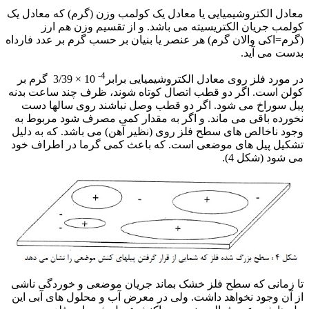
معادل الکتروشیمیایی یا معادل یک کولمب وزن (گرم) که معادل یک
کولمب جریان الکتریسیته می باشد. و از تقسیم وزن هم ارز
(گرم=اکی والان گرم) هر عنصر یا بنیان بر حسب گرم بر عدد فارداه
بدست می آید.
4-
در مورد فلز روی معادل الکتروشیمیایی برابر
10
×
3/39 گرم بر
کولن است. اگر دو قطب اتصال کوتاه شوند، ظرف چند ساعت بدنه
پیل سوراخ می شود. اگر دو قطب وصل نباشند روی سالها دست
نخورده باقی می ماند. و اگر به مقدار کمی مصرف شود مربوط به
وجود ناخالص های سطح فلز روی (نظیر آهن) می باشد. که به دلیل
تشکیل پیل های موضعی است. که باعث کمی گرما در اطراف خود
می شود (شکل 4).
تا زمانی که سطح فلز خشک بماند جریان موضعی و خوردگی ناشی
از آن وجود نخواهد داشت. ولی در معرض آب و محلول های آبی این