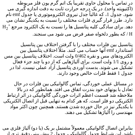
در تماس با محلول حاوی تقریباً یک اتم گرم یون فلز مربوطه
(اکتیویته واحد). در یک درجه حرارت ثابت به دقت اندازه گیری می
شود. جدول 1، که غالباً جدل نیروی الکتروموتوری یا جدول emf نام
دارد. طرز قرار گیری فلزات مختلف را نسبت به یکدیگر نشان می
+
دهد. برای سادگی کلیه پتانسیل ها را نسبت به یک الکترود مرجع
H
2
/ H که بطور دلخواه صفر فرض می شود می سنجند.
پتانسیل بین فلزات مختلف را با گرفتن اختلاف بین پتانسیل
استاندارد emf آنها حساب می کنند. مثلاً اختلاف پتانسیل بین
الکترودهای مس و نقره 0/462 ولت است. اختلاف پتانسیل بین مس
و روی 1/1 ولت است. برای آلیاژهایی که از دو یا چند جزء فعال
تشکیل می شوند. بدست آوردی پتانسیل آزاد عملی نیست. لذا در
جدول 1 فقط فلزات خالص وجود دارند.
در مسائل عملی خوردگی، تماس گالوانیکی بین فلزات در حال
تعادل با یونهای خود بندرت اتفاق می افتد. همانطور که در بالا
ملاحظه شد قسمت اعظم اثرات خوردگی گالوانیکی در اثر ارتباط
الکتریکی دو فلز است. که هر کدام به تنهایی قبل از اتصال الکتریکی
با یکدیگر نیز در حال خورده شدن هستند. همچنین چون اکثر مواد
مهندسی را آلیاژها تشکیل می دهند.
اصول خوردگی
بنابراین اتصال گالوانیکی معمولاً مشتمل بر یک (یا دو) آلیاژ فلزی می
باشد. این شرایط جدول گالوانیکی، جدول 2 پیش بینی دقیق تری از