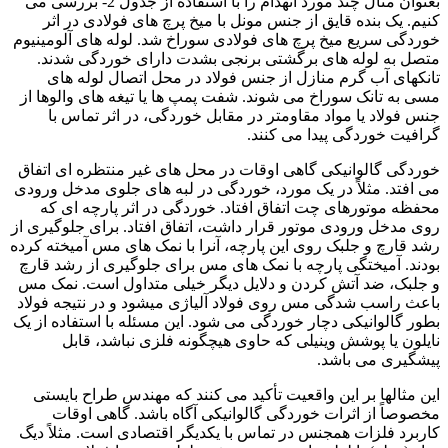
بعنوان مثال چند مورد انهدام را با استفاده از جدول 2- بررسی می
کنیم. یک بنده قایق از جنس مونل با میخ پرچ های فولادی در اثر
خوردگی سریع میخ پرچ های فولادی سوراخ شد. لوله های آلومینیوم
متصل به لوله های برگشتی برنجی بشدت دارای خوردگی شدند.
تانکهای آب گرم منازل از جنس فولاد در محل اتصال لوله های
مسی به تانک سوراخ می شوند. شفت پمپ ها یا تیغه های والوها از
جنس فولاد یا مواد مقاومتر در مقابل خوردگی، در اثر تماس با
گرافیت خوردگی پیدا می کنند.
خوردگی گالوانیکی گاهی اوقات در محل های غیر منتظره ای اتفاق
می افتد. مثلاً در یک مورد، خوردگی در لبه های جلوی مدخل ورودی
محفظه موتورهای چت اتفاق افتاد. خوردگی در اثر پارچه ای که
روی مدخل ورودی موتور قرار داشت، اتفاق افتاد. برای جلوگیری از
رشد قارچ و جلبک روی این پارچه، آنرا با نمک های مس آمیخته کرده
بودند. آمیختگی پارچه با نمک های مس برای جلوگیری از رشد قارچ
و جلبک، ضد آتش کردن و دلایل دیگر خیلی متداول است. نمک مس
باعث راسب شدگی مس روی فولاد آلیاژی میشود و در نتیجه فولاد
بطور گالوانیکی دچار خوردگی می شود. این مسئله با استفاده از یک
نایلون یا پوشش وینیلی که حاوی هیچگونه فلزی نباشد، قابل
پیشگیری می باشد.
این مثالها بر این واقعیت تأکید می کنند که مهندس طراح بایستی
مخصوصاً از اثرات خوردگی گالوانیکی آگاه باشد. گاهی اوقات
کاربرد فلزات همجنس در تماس با یکدیگر اقتصادی است. مثلاً دیگ