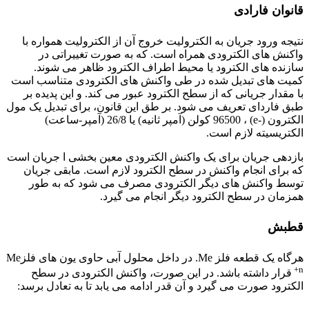
قانوان فارادی
نتیجه ورود جریان به الکترولیت خروج آن از الکترولیت همواره با
واکنش های الکترودی همراه است. که به صورت تغییراتی در
سازنده های الکترود یا محیط اطراف الکترود ظاهر می شوند.
کمیت های تبدیل شده در طی واکنش های الکترودی متناسب است
با مقدار جریانی که از سطح الکترود عبور می کند. و این پدیده بر
طبق فاردای تعریف می شود. بر طق این قانون، برای تبدیل یک مول
الکترون (-e) ، 96500 کولن (آمپر ثانیه) یا 26/8 (آمپر-ساعت)
الکتریسیته لازم است.
بازدهی جریان برای یک واکنش الکترودی معین بخشی ا جریان است
که برای انجام واکنش در سطح الکترود لازم است. مابقی جریان
توسط واکنش های دیگر الکترودی مصرف می شود که به طور
همزمان در سطح الکترود دیگر انجام می گیرد.
قطبش
هرگاه یک قطعه فلز Me. در داخل محلول آبی حاوی یون های فلزMe
+n
قرار داشته باشد. در این صورت، واکنش الکترودی در سطح
الکترود صورت می گیرد و آن قدر ادامه می یابد تا به تعادل برسد:
اصول خوردگی