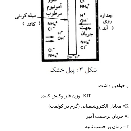
اصول خوردگی
و خواهیم داشت:
KIT=وزن فلز وکنش کننده
K= معادل الکتروشیمیایی (گرم در کولمب)
I= جریان برحسب آمپر
T= زمان بر حسب ثانیه