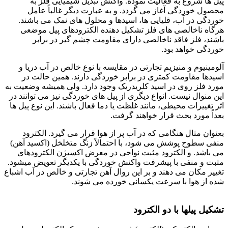
پیل ها شروع به فعالیت نموده. واکنش تبدیل شیمیایی فلز به
محصول خوردگی آغاز می گردد. و به عبارت دیگر غالباً عامل
خوردگی در آب، قلیایی ها، اسیدها و محلول های نمک می باشند.
هرگاه ناخالصی های فلز تشکیل دهنده الکترودهای پیل موضعی
باشند، فلز فاقد ناخالصی دارای مقاومت چشم گیر در برابر
خوردگی خواهد بود.
آلومینیوم و منیزیم تجارتی در مقایسه با نوع خالص در آب دریا و
اسیدها مقاومت کمتری در برابر خوردگی دارند. همین حالت در
مورد فلز روی در اسید کلریدریک وجود دارد. ولی همیشه وضعیت به
این منوال نیست. انواع دیگری از پیل های خوردگی نیز می توانند در
اثر تغییرات محیطی، مانند غلظت یا دما فعال باشند. این نوع پیل ها
بعداً مورد بحث قرار خواهند گرفت.
بعنوان مثال هنگامی که در آب پر از هوا قرار می گیرد. الکترود
منفی سطوح پوشش می شود، با احتمالاً زنگ متخلخل (اکسید آهن)
می باشد. و الکترود مثبت نواحی در معرض اکسیژن الکترودهای
مثبت و منفی با پیشرفت واکنش خوردگی با یکدیگر تعویض میشود.
تغییر مکان می دهند و بر این روال آهن تجارتی و خالص در آب اشباع
شده از هوا با سرعت یکسانی خورده می شوند.
اصول خوردگی
تشکیل پیلها با دو الکترود