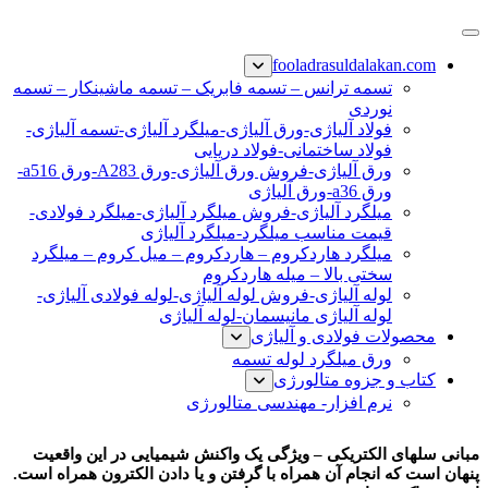
پرش
فولاد رسول دلاکان
فولاد آلیاژی-میلگرد آلیاژی-تسمه آلیاژی-ورق آلیاژی-لوله آلیاژی-
به
fooladrasuldalakan.com
نبشی فولادی-ناودانی فولادی-قیمت ورق-قیمت فولاد
محتوا
تسمه ترانس – تسمه فابریک – تسمه ماشینکار – تسمه
نوردی
فولاد آلیاژی-ورق آلیاژی-میلگرد آلیاژی-تسمه آلیاژی-
فولاد ساختمانی-فولاد دریایی
ورق آلیاژی-فروش ورق آلیاژی-ورق A283-ورق a516-
ورق a36-ورق آلیاژی
میلگرد آلیاژی-فروش میلگرد آلیاژی-میلگرد فولادی-
قیمت مناسب میلگرد-میلگرد آلیاژی
میلگرد هاردکروم – هاردکروم – میل کروم – میلگرد
سختی بالا – میله هاردکروم
لوله آلیاژی-فروش لوله آلیاژی-لوله فولادی آلیاژی-
لوله آلیاژی مانیسمان-لوله آلیاژی
محصولات فولادی و آلیاژی
ورق میلگرد لوله تسمه
کتاب و جزوه متالورژی
نرم افزار- مهندسی متالورژی
اصول خوردگی
مبانی سلهای الکتریکی – ویژگی یک واکنش شیمیایی در این واقعیت
پنهان است که انجام آن همراه با گرفتن و یا دادن الکترون همراه است.