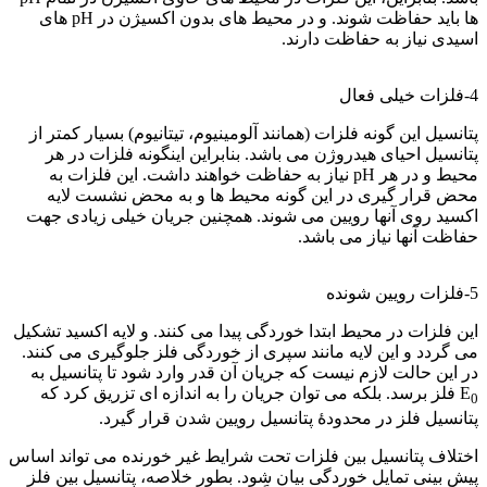
ها باید حفاظت شوند. و در محیط های بدون اکسیژن در pH های
اسیدی نیاز به حفاظت دارند.
اصول خوردگی
4-فلزات خیلی فعال
پتانسیل این گونه فلزات (همانند آلومینیوم، تیتانیوم) بسیار کمتر از
پتانسیل احیای هیدروژن می باشد. بنابراین اینگونه فلزات در هر
محیط و در هر pH نیاز به حفاظت خواهند داشت. این فلزات به
محض قرار گیری در این گونه محیط ها و به محض نشست لایه
اکسید روی آنها رویین می شوند. همچنین جریان خیلی زیادی جهت
حفاظت آنها نیاز می باشد.
اصول خوردگی
5-فلزات رویین شونده
این فلزات در محیط ابتدا خوردگی پیدا می کنند. و لایه اکسید تشکیل
می گردد و این لایه مانند سپری از خوردگی فلز جلوگیری می کنند.
در این حالت لازم نیست که جریان آن قدر وارد شود تا پتانسیل به
E
فلز برسد. بلکه می توان جریان را به اندازه ای تزریق کرد که
0
پتانسیل فلز در محدودۀ پتانسیل رویین شدن قرار گیرد.
اختلاف پتانسیل بین فلزات تحت شرایط غیر خورنده می تواند اساس
پیش بینی تمایل خوردگی بیان شود. بطور خلاصه، پتانسیل بین فلز