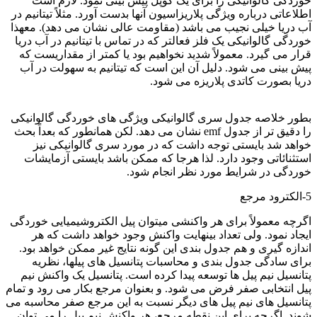
خوردگی گالوانیکی را برای یک کوپل پیش بینی نمود. لازم است
اطلاعاتی درباره ویژگی پلاریزاسیون آنها بدست آورد. مثلاً تیتانیم در
آب دریا خیلی نجیب می باشد (مقاومت عالی نشان می دهد). معهذا
خوردگی گالوانیکی یک فلز فعالتر که در تماس با تیتانیم در آب دریا
قرار می گیرد. معمولاً شدید نخواهیم بود یا کمتر از مقداریست که
پیش بینی می شود. دلیل آن این است که تیتانیم به سهولت در آب
دریا بصورت کاتدی پلاریزه می شود.
اصول خوردگی
بطور خلاصه جدول سری گالوانیکی ویژگی های خوردگی گالوانیکی
را دقیق تر از جدول emf نشان می دهد. لکن همانطور که بعداً بحث
خواهد شد بایستی توجه داشت که در مورد سری گالوانیکی نیز
استثنائاتی وجود دارد. لذا هرجا که ممکن باشد بایستی آزمایشات
خوردگی در شرایط مورد نظر انجام شود.
5-الکترود مرجع
اگرچه معمولاً برای هر واکنشی میتوان پیل الکتروشیمیایی خوردگی
ایجاد نمود. ولی تعداد بینهایت واکنش وجود خواهد داشت که هر
اندازه گیری و هم جدول بندی این گونه نتایج غیر ممکن خواهد بود.
برای سادگی جدول بندی و محاسبات پتانسیل های پیلها، نظریه
پتانسیل نیم پیل ها توسعه پیدا کرده است. پتانسیل یک واکنش نیم
پیل انتخابی صفر فرض می شود. و بعنوان مرجع بکار می رود و تمام
پتانسیل های نیم پیل های دیگر نسبت به این مرجع صفر محاسبه می
شوند. اگرچه برای این نقطه مرجع، هر واکنش نیم پیل را می توان