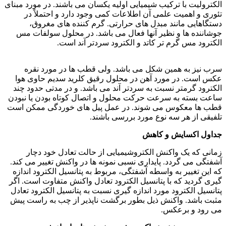
الکترولیت با ترکیب شیمیایی اولیه یکسان می باشند. در مورد مبنای
تئوری و اهمیت علمی آن اطلاعات کمی وجود دارد و احتملاً در
دستگاهایی مانند مبدل های حرارتی. گرم کننده های مغروق،
جوشاننده ها و نظیر آنها فعال می باشد. در محلول سولفات مس
الکترود مس گرم تر کاتد و الکترود سردتر آند است.
اصول خوردگی
سرب نیز به همین شکل می باشد. ولی قطب ها در مورد نقره
عکس است. در مورد آهن در محلول رقیق کلرید سدیم حاوی هوا
الکترود گرمتر نسبت به سردتر آند می باشد. و در مدتی حدود چند
ساعت بسته به سرعت حرکت محلول و اتصال کوتاه بودن یا نبودن
قطب ها معکوس می شوند. در عمل پیل های خوردگی ممکن است
تلفیقی از هر سه نوع مورد بررسی باشند.
جداول اکسایش و کاهش
زمانی که یک واکنش الکتروشیمیایی از حالت تعادل خود دچار
آشفتگی می گردد. پایداری نسبی نمونه ها در واکنش تغییر می کند.
که این تغییر به واسطه آشفتگی، مربوط به پتانسیل الکترود اندازه
گیری گردید که با پتانسیل الکترود تعادل واکنش متفاوت است. اگر
پتانسیل الکترود مورد اندازه گیری نسبت به پتانسیل الکترود تعادل
مثبت باشد. واکنش ذیل بطور برگشت ناپذیر از چب به راست پیش
می رود و برعکس.