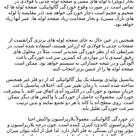
بخار (بویلر) با لوله های مسی و صفحه لوله چدنی یا فولادی در
تماس است. در صورت وقوع خوردگی گالوانیکی، صفحه لوله ها که
ضخیم و حجیم است دچار خوردگی خواهد شد. (در مقایسه با لوله
های نازک مسی)، و بخار ضخامت زیاد صفحه لوله ها، عمر آنها زیاد
خواهد بود.
اصول خوردگی
همچنین در عین حال به جای صفحه لوله های برنزی گرانقیمت از
صفحات چدنی یا فولادی که ارزانتر هستند، استفاده شده است. در
شرایطی که از نظر خوردگی شدیدتر است. مثلاً در محلول های
رقیق اسیدی یا در مواردی که کمترین سرعت خوردگی باعث
آلودگی و در نتیجه خساراتی به سیستم خواهد بود. ممکن است
صفحه لوله ها را از جنس برنز انتخاب کنند.
پتانسیل تولیدی بوسیله یک پیل گالوانیکی که از دو فلز غیر همجنس
ساخته شده است. با زمان تغییر می کند. اختلاف پتانسیل باعث
جریان میشود و خوردگی در الکترود آندی اتفاق می افتد. با پیشرفت
خوردگی، محصولات حاصل از خوردگی یا واکنش های دیگر ممکن
است. روی سطح آند یا کاتد یا هر دو تجمع نمایند و بدین ترتیب
سرعت خوردگی تقلیل یابد.
در خوردگی گالوانیکی، معمولاً پلاریزاسیون واکنش احیا
(پلاریزاسیون کاتدی) کنترل کننده است. چون درجه پلاریزاسیون و
مؤثر بودن آن بستگی به فلز آلیاژ دارد. لذا قبل از آنکه بتوان میزان