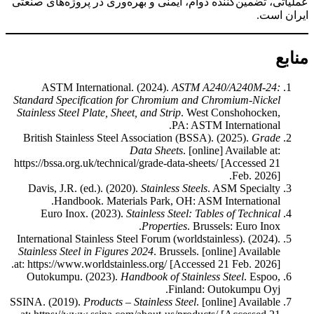
عملیاتی، تضمین‌کننده دوام، ایمنی و بهره‌وری در پروژه‌های صنعتی
ایران است.
منابع
ASTM International. (2024).
ASTM A240/A240M-24:
Standard Specification for Chromium and Chromium-Nickel
Stainless Steel Plate, Sheet, and Strip
. West Conshohocken,
PA: ASTM International.
British Stainless Steel Association (BSSA). (2025).
Grade
Data Sheets
. [online] Available at:
https://bssa.org.uk/technical/grade-data-sheets/ [Accessed 21
Feb. 2026].
Davis, J.R. (ed.). (2020).
Stainless Steels
. ASM Specialty
Handbook. Materials Park, OH: ASM International.
Euro Inox. (2023).
Stainless Steel: Tables of Technical
Properties
. Brussels: Euro Inox.
International Stainless Steel Forum (worldstainless). (2024).
Stainless Steel in Figures 2024
. Brussels. [online] Available
at: https://www.worldstainless.org/ [Accessed 21 Feb. 2026].
Outokumpu. (2023).
Handbook of Stainless Steel
. Espoo,
Finland: Outokumpu Oyj.
SSINA. (2019).
Products – Stainless Steel
. [online] Available