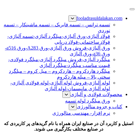
پرش
فولاد رسول دلاکان
فولاد آلیاژی-میلگرد آلیاژی-تسمه آلیاژی-ورق آلیاژی-لوله آلیاژی-
به
fooladrasuldalakan.com
نبشی فولادی-ناودانی فولادی-قیمت ورق-قیمت فولاد
محتوا
تسمه ترانس – تسمه فابریک – تسمه ماشینکار – تسمه
نوردی
فولاد آلیاژی-ورق آلیاژی-میلگرد آلیاژی-تسمه آلیاژی-
فولاد ساختمانی-فولاد دریایی
ورق آلیاژی-فروش ورق آلیاژی-ورق A283-ورق a516-
ورق a36-ورق آلیاژی
میلگرد آلیاژی-فروش میلگرد آلیاژی-میلگرد فولادی-
قیمت مناسب میلگرد-میلگرد آلیاژی
میلگرد هاردکروم – هاردکروم – میل کروم – میلگرد
سختی بالا – میله هاردکروم
لوله آلیاژی-فروش لوله آلیاژی-لوله فولادی آلیاژی-
لوله آلیاژی مانیسمان-لوله آلیاژی
محصولات فولادی و آلیاژی
ورق میلگرد لوله تسمه
کتاب و جزوه متالورژی
نرم افزار- مهندسی متالورژی
استیل و کاربرد آن در صنایع ایران همراه با نام گریدهای پر کاربردی که
در صنایع مختلف بکارگیری می شوند.