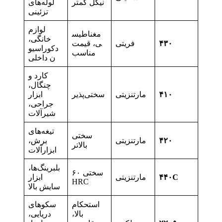
نیکل کمتر
لوله‌های
تزئینی
لوازم
مغناطیس
خانگی،
۴۳۰
فریتی
ی، قیمت
دکوراسیو
مناسب
ن داخلی
کارد و
چنگال،
۴۱۰
مارتنزیتی
سختی‌پذیر
ابزار
جراحی،
شیرآلات
تیغه‌های
سختی
۴۲۰
مارتنزیتی
برش،
بالاتر
ابزارآلات
بلبرینگ‌ها،
سختی ۶۰
۴۴۰C
مارتنزیتی
ابزار
HRC
سایش بالا
استحکام
سکوهای
بالا،
دریایی،