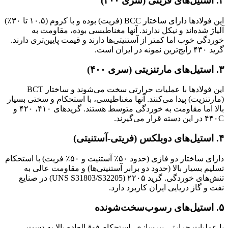
۲. استیل‌های فریتی (سری ۴۰۰)
این فولادها دارای ساختار BCC (فریت) بوده و با کروم (۱۰.۵ تا ۳۰٪)
آلیاژ شده‌اند و نیکل ندارند. آنها مغناطیسی بوده، مقاومت به
خوردگی خوب اما کمتر از آستنیتی‌ها دارند و قیمت پایین‌تری دارند.
گرید ۴۳۰ رایج‌ترین نمونه در ایران است.
۳. استیل‌های مارتنزیتی (سری ۴۰۰)
این فولادها با عملیات حرارتی سخت می‌شوند و ساختار BCT
(مارتنزیت) پیدا می‌کنند. آنها مغناطیسی، با استحکام و سختی بسیار
بالا اما مقاومت به خوردگی متوسط هستند. گریدهای ۴۱۰، ۴۲۰ و
۴۴۰C در این دسته قرار می‌گیرند.
۴. استیل‌های دوبلکس (فریتی-آستنیتی)
دارای ساختار دو فازی (حدود ۵۰٪ آستنیت و ۵۰٪ فریت) با استحکام
تسلیم بسیار بالا (حدود دو برابر آستنیتی‌ها) و مقاومت عالی به
تنش‌های خوردگی. گرید ۲۲۰۵ (UNS S31803/S32205) در صنایع
نفت و گاز دریایی ایران کاربرد دارد.
۵. استیل‌های رسوب‌سخت‌شونده
با عملیات حرارتی پیرسازی، استحکام فوق‌العاده بالا به دست