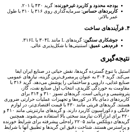
بودجه محدود و کاربرد غیرخورنده
: گرید ۴۳۰ یا ۲۰۱.
کاربردهای حساس
: سرمایه‌گذاری روی ۳۱۶ یا ۳۱۰ با طول
عمر بالاتر.
۴. فرآیندهای ساخت
جوشکاری سنگین
: گریدهای L مانند ۳۰۴L یا ۳۱۶L.
فرم‌دهی عمیق
: آستنیتی‌ها با شکل‌پذیری عالی.
نتیجه‌گیری
استیل با تنوع گسترده گریدها، نقش حیاتی در صنایع ایران ایفا
می‌کند. گرید ۳۰۴ به عنوان پرمصرف‌ترین گزینه، نیازهای عمومی
صنایع غذایی، دارویی و ساختمانی را پوشش می‌دهد. گرید ۳۱۶ با
مقاومت به خوردگی کلریدی، انتخاب اول صنایع نفت، گاز،
پتروشیمی و دریایی است. گریدهای نسوز ۳۱۰ و ۳۱۴ برای
کاربردهای دمای بالا در کوره‌ها و تجهیزات عملیات حرارتی ضروری
هستند. گریدهای فریتی مانند ۴۳۰ با قیمت اقتصادی‌تر، در لوازم
خانگی و دکوراسیون کاربرد دارند. و گریدهای مارتنزیتی مانند ۴۱۰ و
۴۲۰ برای ابزارآلات نیازمند سختی بالا استفاده می‌شوند. همچنین
گریدهای دوبلکس مانند ۲۲۰۵ راه‌حلی پیشرفته برای شرایط خورنده
و پراسترس هستند. شناخت دقیق این گریدها و تطبیق آنها با شرایط