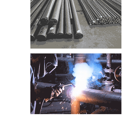
📞
تماس با مجموعه فولاد رسول دلاکان
📱
Phone: 09122136675 – 02128423820