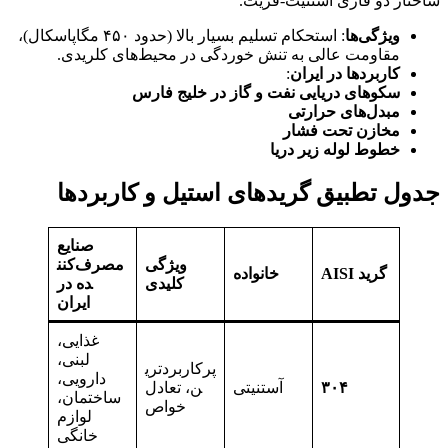
ساختار دو فازی آستنیت-فریت.
ویژگی‌ها
: استحکام تسلیم بسیار بالا (حدود ۴۵۰ مگاپاسکال)،
مقاومت عالی به تنش خوردگی در محیط‌های کلریدی.
کاربردها در ایران
:
سکوهای دریایی نفت و گاز در خلیج فارس
مبدل‌های حرارتی
مخازن تحت فشار
خطوط لوله زیر دریا
جدول تطبیق گریدهای استیل و کاربردها
صنایع
ویژگی
مصرف‌کنن
گرید AISI
خانواده
کلیدی
ده در
ایران
غذایی،
لبنی،
پرکاربردتری
دارویی،
۳۰۴
آستنیتی
ن، تعادل
ساختمان،
خواص
لوازم
خانگی