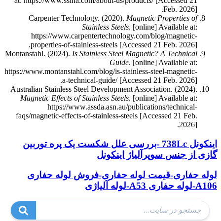
at: https://www.ssina.com/about-us/products/ [Accessed 21
Feb. 2026].
Carpenter Technology. (2020).
Magnetic Properties of
Stainless Steels
. [online] Available at:
https://www.carpentertechnology.com/blog/magnetic-
properties-of-stainless-steels [Accessed 21 Feb. 2026].
Montanstahl. (2024).
Is Stainless Steel Magnetic? A Technical
Guide
. [online] Available at:
https://www.montanstahl.com/blog/is-stainless-steel-magnetic-
a-technical-guide/ [Accessed 21 Feb. 2026].
Australian Stainless Steel Development Association. (2024).
Magnetic Effects of Stainless Steels
. [online] Available at:
https://www.assda.asn.au/publications/technical-
faqs/magnetic-effects-of-stainless-steels [Accessed 21 Feb.
2026].
اینکونل 738Lc -بررسی علل شکست یک پره توربین
گازی از جنس سوپرآلیاژ اینکونل
لوله حفاری-قیمت لوله حفاری-فروش لوله حفاری
A106-لوله حفاری A53-لوله آلیاژی