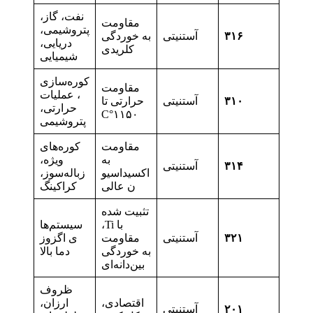
نفت، گاز،
مقاومت
پتروشیمی،
۳۱۶
آستنیتی
به خوردگی
دریایی،
کلریدی
شیمیایی
کوره‌سازی
مقاومت
، عملیات
۳۱۰
آستنیتی
حرارتی تا
حرارتی،
۱۱۵۰°C
پتروشیمی
مقاومت
کوره‌های
به
ویژه،
۳۱۴
آستنیتی
اکسیداسیو
زباله‌سوز،
ن عالی
کراکینگ
تثبیت شده
با Ti،
سیستم‌ها
۳۲۱
آستنیتی
مقاومت
ی اگزوز
به خوردگی
دما بالا
بین‌دانه‌ای
ظروف
اقتصادی،
ارزان،
۲۰۱
آستنیتی