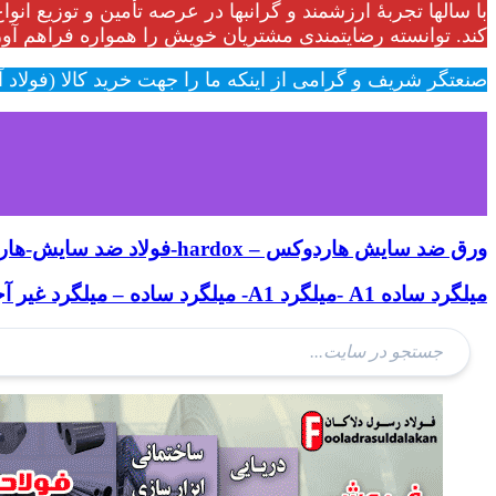
با سالها تجربۀ ارزشمند و گرانبها در عرصه تأمین و توزیع انو
کند. توانسته رضایتمندی مشتریان خویش را همواره فراهم آور
صنعتگر شریف و گرامی از اینکه ما را جهت خرید کالا (فولاد آ
ورق ضد سایش هاردوکس – hardox-فولاد ضد سایش-هاردوکس450-هاردوکس400-هاردوکس500-هاردوکس450-ولدوکس-دورستات-کرسبارو-دیلیدور- هاردوکس چیست
میلگرد ساده A1 -میلگرد A1- میلگرد ساده – میلگرد غیر آجدار – میلگرد روسی- میلگرد س240-میلگرد مقاوم بالا – میلگرد انعطاف پذیر