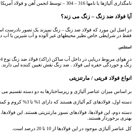
نامگذاری آلیاژها با نامها 316 – 304 – توسط انجمن آهن و فولاد آمریکا AISI برای نخستین بار در رده بندی ورق های استنلس نامگذاری. و دستورالعملها و مشخصات فیزیکی و شیمیایی آنها را عرضه نمود.
آیا فولاد ضد زنگ – زنگ می زند؟
در اصل این مورد که فولاد ضد زنگ – زنگ نمیزند یک تصور نادرست اس
فقط در شرایطی خاص نظیر محیطهای غیر آلوده و آب شیرین یا آب دری
استنلس
زنگ و خوردگی حفره ایی فولاد . ضد زنگ نقش تغیین کننده ایی دارند.
انواع فولاد فریتی / مارتنزیتی
بر اساس میزان عناصر آلیاژی و ریزساختارها به دو دسته تقسیم می ش
دسته اول، فولادهای کم آلیاژی هستند که دارای 1% تا 3% کروم و کمتر از 5% عناصر آلیاژی هستند.
بهتری برخوردار هستند.
کل عناصر آلیاژی موجود در این فولادها از 10 تا 20 درصد است.