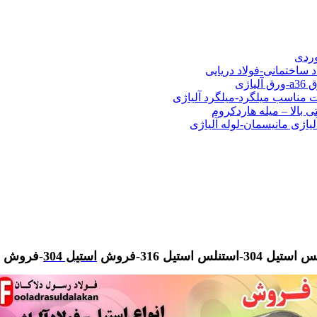
شی فولادی-ناودانی فولادی-قیمت ورق-قیمت فولاد
وردی
د ساختمانی-فولاد دریایی
ت مناسب میلگرد-میلگرد آلیاژی
 بالا – میله هاردکروم
لیاژی مانیسمان-لوله آلیاژی
تیل 316-فروش
استیل 304
-فروش استیل 316-قیمت استی