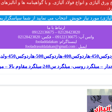
اع ورق آلیاژی و انواع فولاد آلیاژی. و با گواهینامه ها و آن
د.
لیاژی) مورد نیاز خویش. انتخاب می نمایید از شما سپاسگزاریم
ارتباط با ما
02128423820 – 09122136675
واتس آپ: 09122136675 – فکس: 02128423820
اینستاگرام: fooladdalakan
ایمیل : fooladrasuldalakan@gmail.com