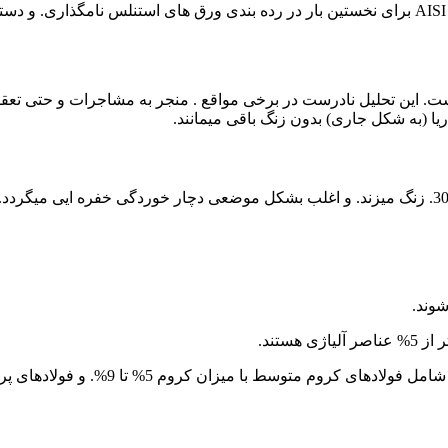
ت. این تحلیل نادرست در برخی مواقع . منجر به مشاجرات و حتی تعقیب 
ا (به شکل جاری) بدون زنگ باقی میمانند.
در هوای مربوط دریایی در داخل آب ساکن (راکد) فولاد ضد زنگ نوع 304. زنگ میزند. و اغلب بشکل موض
وند.