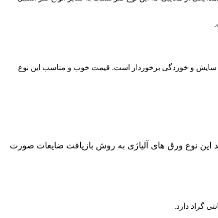
.
ابر سایش و خوردگی برخوردار است. قیمت خوب و مناسب این نوع
ت. استیل ضایعاتی مذاب میشود. و دوباره قالب گیری میشود. بین 68 تا 80 درصد از تولید این نوع ورق های آلیاژی به روش بازیافت ضایعات صورت