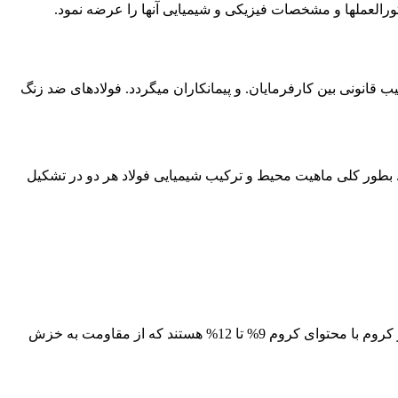
قانونی بین کارفرمایان. و پیمانکاران میگردد. فولادهای ضد زنگ
عی دچار خوردگی خفره ایی میگردد. بطور کلی ماهیت محیط و ترکیب شیمیایی فولاد هر دو در تشکیل
دسته دوم، این فولادها، فولادهای نسوز مارتنزیتی هستند. این فولادها، شامل فولادهای کروم متوسط با میزان کروم 5% تا 9%. و فولادهای پر کروم با محتوای کروم 9% تا 12% هستند که از مقاومت به خزش