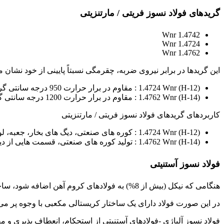
گریدهای فولاد نسوز فریتی / مارتنزیتی
1.4742 Wnr
1.4724 Wnr
1.4762 Wnr
این گریدها در برابر نیروی ضربه، چقرمگی نسبتاً پایینی از خود نشان م
(12-H) 1.4724 Wnr : مقاوم در برار حرارت 950 درجه سانتی گراد
(14-H) 1.4762 Wnr : مقاوم در برار حرارت 1200 درجه سانتی گراد
کاربردهای گریدهای فولاد نسوز فریتی / مارتنزیتی
(12-H) 1.4724 Wnr : کوره های صنعتی، دیگ های بخار، جعبه، لوله، چوب لباسی، رکوپراتور و…
(14-H) 1.4762 Wnr : تولید کوره های صنعتی، قسمت هایی از دیگ های بخار
فولاد نسوز آستنیتی
هنگامی که نیکل (بیش از 8%) به فولادهای کروم آهن اضافه شود، ساختار فولاد به ساختار آستنیتی، بدون تغییر تبدیل می شود.
در این صورت فولاد دارای یک ساختار کریستالی مکعبی با وجوه پر می
فولاد نسوز آلیاژی -فولادهای آستنیتی از استحکام، انعطاف پذیری و 