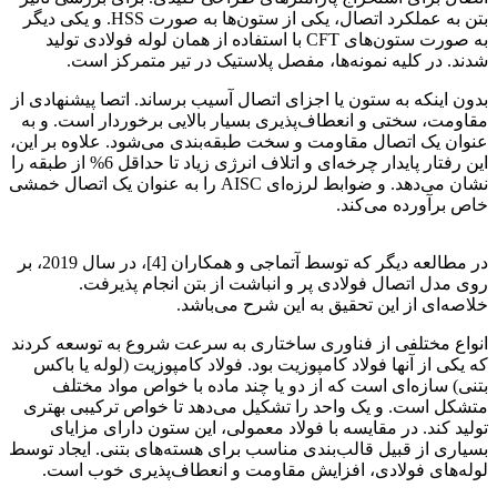
بتن به عملکرد اتصال، یکی از ستون‌ها به صورت HSS. و یکی دیگر
به صورت ستون‌های CFT با استفاده از همان لوله فولادی تولید
شدند. در کلیه نمونه‌ها، مفصل پلاستیک در تیر متمرکز است.
بدون اینکه به ستون یا اجزای اتصال آسیب برساند. اتصا پیشنهادی از
مقاومت، سختی و انعطاف‌پذیری بسیار بالایی برخوردار است. و به
عنوان یک اتصال مقاومت و سخت طبقه‌بندی می‌شود. علاوه بر این،
این رفتار پایدار چرخه‌ای و اتلاف انرژی زیاد تا حداقل 6% از طبقه را
نشان می‌دهد. و ضوابط لرزه‌ای AISC را به عنوان یک اتصال خمشی
خاص برآورده می‌کند.
ارزیابی لرزه‌ای اتصال
در مطالعه دیگر که توسط آتماجی و همکاران [4]، در سال 2019، بر
روی مدل اتصال فولادی پر و انباشت از بتن انجام پذیرفت.
خلاصه‌ای از این تحقیق به این شرح می‌باشد.
انواع مختلفی از فناوری ساختاری به سرعت شروع به توسعه کردند
که یکی از آنها فولاد کامپوزیت بود. فولاد کامپوزیت (لوله یا باکس
بتنی) سازه‌ای است که از دو یا چند ماده با خواص مواد مختلف
متشکل است. و یک واحد را تشکیل می‌دهد تا خواص ترکیبی بهتری
تولید کند. در مقایسه با فولاد معمولی، این ستون دارای مزایای
بسیاری از قبیل قالب‌بندی مناسب برای هسته‌های بتنی. ایجاد توسط
لوله‌های فولادی، افزایش مقاومت و انعطاف‌پذیری خوب است.