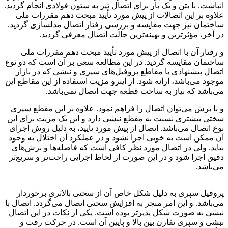
انباشت. با بتن و یک بار برای اتصال تیر به ستون فولادی انجام گردید.
علاوه بر این اتصالات از پیش مورد تأیید مبحث دهم مقررات ملی
ساختمان نیز جهت مقایسه و بررسی رفتار اتصال مدلسازی گردید.
در آخر، مؤثرترین و بهینه‌ترین حالت اتصال معرفی گردید.
و رفتار آن با اتصال از پیش مورد تأیید مبحث دهم مقررات ملی
ساختمان مقایسه گردید. در این مطالعه سعی بر آن است که دو نوع
اتصال پیشنهادی با مقاطع پروفیل‌های سپری و نبشی که در بازار
موجود می‌باشد، ارائه شود. از اینرو مزیت استفاده از این مقاطع این
می‌باشد که نیاز به ساخت قطعه جهت اتصال نمی‌باشد.
و با برش می‌توان اتصال را فراهم نمود. علاوه بر این مقطع سپری
سختی بیشتری نسبت به مقطع نبشی دارد و این یک مزیت برای این
نوع اتصال می‌باشد. اتصال از پیش مورد تایید، به دلیل روش اجرای
آن ممکن است به خوبی اجرا نشود و در عملکرد آن اختلال به وجود
بیاید. ولی در اتصال مورد نظر کافی است که فاصله‌ها و برش‌های
دقیق اجرا شود و در این صورت از لحاظ اجرایی راحت‌تر و سریع‌تر
می‌باشد.
ارزیابی لرزه‌ای اتصال
پروفیل سپری به دلیل شکل خاص آن از سختی بالاتری برخوردار
می‌باشد. و این امر منجر به افزایش سختی اتصال می‌گردد. اتصال با
نبشی به صورت شکل پذیرتر بوده است. یکی از نکات در این اتصال
نبشی و سپری تقارن بین بالا و پایین آن است. در حرکت رفت و