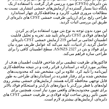
بتن دایره‌ای (CFSTs) مورد بررسی قرار گرفت. با استفاده از یک
پایگاه دیتا بسیار گسترده از آزمایش‌های خمشی انتشاری. نسبت به
مطالعات مروری قبلی، کاربرد و محافظه‌کاری چهار استاندارد
طراحی رایج. برای ارزیابی ظرفیت خمشی CFST های دایره‌ای از
طریق این بررسی اثبات گردید.
این مورد بدون توجه به نوع بتن مورد استفاده برای پر کردن
لوله‌های فولادی CFST دایره‌ای تأیید شد. تجربه و تحلیل قابلیت
اطمینان انجامی بر اساس 219 آزمایش خمشی CFST دایره‌ای
حاصل گردید. از ادبیات، تأیید می‌کند که عوامل ظریف مورد بیان
برای فولاد و بتن در AS/NZS 2327. سطح اطمینان کافی را برای
طراحی سازه فراهم می‌کند.
فاکتورهای ظرفیت تنظیمی برای شاخص قابلیت اطمینان هدف از
مقادیر مورد ارائه در استاندارد فراتر رفت و در نتیجه محافظه‌کاری
آیین‌نامه را تأیید کرد. علاوه بر این، مشخص شد که محدودیت‌های
مشخص شده برای رفتار فشرده در استانداردهای طراحی به طور
قابل توجهی محافظه کارانه هستند. آزمایش‌های خمشی بیشتر روی
لوله‌های با قطر بزرگ‌تر با دیواره‌های نازک‌تر و استحکام فولاد بالاتر
برای تعیین محدودیت‌های واقعی مورد نیاز است. همچنین برای
تعیین تأثیر روش ساخت لوله فولادی بر ظرفیت خمشی CFST های
دایره‌ای، آزمایش‌های بیشتری لازم است.
ارزیابی لرزه‌ای اتصال