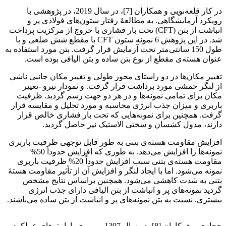
در کار قلعه‌نویی و همکاران [7]، در سال 2019، در پژوهشی با
رویکرد آزمایشگاهی. به مطالعۀ رفتار ستون‌های فولادی پر و
انباشت از بتن (CFT) تحت بار فشاری با خروج از مرکزیت پرداخت
شد. در این پژوهش 6 نمونه ستون CFT با مقطع شش ضلعی و با
طول 150 سانتی‌متر تحت آزمایش قرار گرفت. بتن مورد استفاده به
عنوان هسته‌ی مقطع از نوع بتن ساده و بتن الیافی بوده است.
تغییر مکان‌ها در دو راستای محور طولی و تغییر مکان جانبی ناشی
از لنگر خمشی مورد برداشت قرار گرفت. و نمودار نیرو -تغییر
مکان برای تمامی نمونه‌ها و در هر دو جهت رسم گردید. ظرفیت
باربری و میزان جذب انرژی محاسبه و مورد تحلیل و مقایسه قرار
گرفت. همچنین برای نمونه‌هایی که تحت بار فشاری خالص قرار
دارند، مدول کشسان و سختی الاستیک نیز حاصل گردید.
افزایش مقاومت هسته‌ی بتنی به طور قابل توجهی ظرفیت باربری
نمونه‌ها را افزایش می‌دهد. به طوری که افزایش حدوداً 50%
مقاومت هسته‌ی بتنی سبب افزایش حدوداً 20% ظرفیت باربری
نمونه می‌شود. اما با ایجاد لنگر و افزایش آن از تأثیر مقاومت هستۀ
بتنی به شدت کاهشی می‌شود. همچنین براساس نتایج مشخص
گردید نمونه‌های پر و انباشت از بتن الیافی دارای جذب انرژی
بیشتری. نسبت به بتن نمونه‌های پر و انباشت از بتن ساده می‌باشند.
ارزیابی لرزه‌ای اتصال
حجازی و همکاران [8]، در سال 1397، بر روی پارامترهای عملکرد