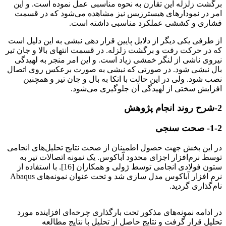
برگشت زلزله‌ این تقارن به نحوه مناسبی عمل نموده است. و این
امر در نمودارهای هیسترزیس نیز مشاهده می‌شود که در قسمت
فشاری و کششی عملکرد مناسبی داشته است.
از طرفی یکی دیگر از دلایل پایین قرار دهی نبشی به این دلیل است
که در حرکت رفت و برگشت زلزله. در قسمت انتهای بالا و جان تیر
نیروی ناشی از لنگر خمشی زیاد است. و این امر منجر به لهیدگی
بال نبشی شود. در صورتی که نبشی به صورت برعکس روی اتصال
نصب شود. ولی در این حالت با اتکا به بال و جان تیر و همچنین
افزایش سختی از لهیدگی آن جلوگیری می‌شود.
2-شرح روند انجام پژوهش
1-2- صحت سنجی
در این بخش جهت حصول اطمینان از صحت نتایج تحلیل‌های انجامی
توسط نرم‌افزار اجزای محدود آباکوس. یک نمونه اتصالات تیر به
ستون فولادی انجامی توسط ژولی و همکاران [16]. با استفاده از
نرم افزار آباکوس مدل سازی شد و تحت عنوان نمونه‌های Abaqus
نام‌گذاری گردید.
ارزیابی لرزه‌ای اتصال
در ادامه نمونه‌های مذکور تحت بارگذاری چرخه‌ای افزاینده مورد
تحلیل قرار گرفت و نتایج حاصل از تحلیل با نتایج مطالعه