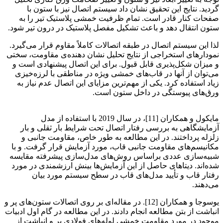
گردید. نتایج این تحقیق نشان داد سیستم اتصال نیز با ستون با
صفحات کنار قادر است. تمام ظرفیت خمشی پلاستیک تیر را به
ستون انتقال دهد و باعث تشکیل مفصل پلاستیک در درون تیر شود.
لذا این سیستم اتصال در طبقه اتصالات کاملاً مقاوم قرار می‌گیرد.
نمودارهای استخراجی از نتایج تحلیل نشان دهنده‌ی مقاومت، سختی
و میزان شکل‌پذیری قابل قبول. برای این اتصال پیشنهادی است و
می‌توان از آنها در قاب‌های خمشی ویژه در مناطقی با لرزه‌خیزی
زیاد استفاده کرد. یکی از مهم‌ترین مزایای این اتصال عدم نیاز به
ورق‌های پیوستگی در داخل ستون است.
ارزیابی لرزه‌ای اتصال
مایکول و همکاران [11]، در سال 2019 با استفاده از مدل
آزمایشگاهی به بررسی رفتار اتصال تحت شرایط بار ثقلی و بار
زلزله پرداختند. در این مطالعه به طور خاص، مقاومت جانبی و
مکانیسم‌های مقاومت جانبی قاب، مورد آزمایش قرار گرفت. و با
شبیه‌سازی عددی براساس روش‌های مدل‌سازی پیشرفته مقایسه
شده‌اند. دیتاهای حاصل از این آزمایش‌ها بینش ارزشمندی در مورد
رفتار قاب و تأیید مدل‌های قاب در سطح سیستم مورد بیان
می‌دهند.
یوسوجا و همکاران [12]. در مقاله‌ای بر روی اتصالات ستون‌های پر و
انباشت از بتن مطالعه انجام دادند. در این مطالعه در گام اول ادبیات
موجود در مورد مقاومت خمشی لوله‌های فولادی پر و انباشت از