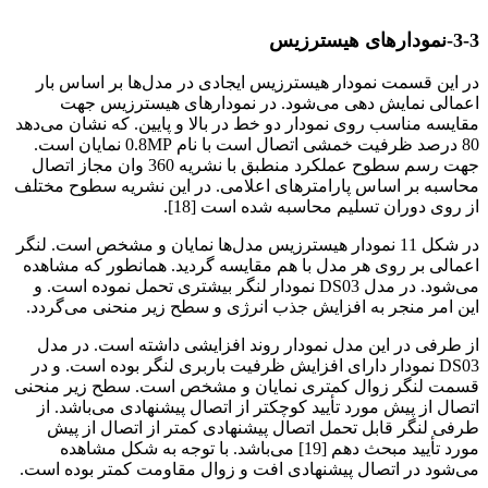
ارزیابی لرزه‌ای اتصال
3-3-نمودارهای هیسترزیس
در این قسمت نمودار هیسترزیس ایجادی در مدل‌ها بر اساس بار
اعمالی نمایش دهی می‌شود. در نمودارهای هیسترزیس جهت
مقایسه مناسب روی نمودار دو خط در بالا و پایین. که نشان می‌دهد
80 درصد ظرفیت خمشی اتصال است با نام 0.8MP نمایان است.
جهت رسم سطوح عملکرد منطبق با نشریه 360 وان مجاز اتصال
محاسبه بر اساس پارامترهای اعلامی. در این نشریه سطوح مختلف
از روی دوران تسلیم محاسبه شده است [18].
در شکل 11 نمودار هیسترزیس مدل‌ها نمایان و مشخص است. لنگر
اعمالی بر روی هر مدل با هم مقایسه گردید. همانطور که مشاهده
می‌شود. در مدل DS03 نمودار لنگر بیشتری تحمل نموده است. و
این امر منجر به افزایش جذب انرژی و سطح زیر منحنی می‌گردد.
از طرفی در این مدل نمودار روند افزایشی داشته است. در مدل
DS03 نمودار دارای افزایش ظرفیت باربری لنگر بوده است. و در
قسمت لنگر زوال کمتری نمایان و مشخص است. سطح زیر منحنی
اتصال از پیش مورد تأیید کوچکتر از اتصال پیشنهادی می‌باشد. از
طرفی لنگر قابل تحمل اتصال پیشنهادی کمتر از اتصال از پیش
مورد تأیید مبحث دهم [19] می‌باشد. با توجه به شکل مشاهده
می‌شود در اتصال پیشنهادی افت و زوال مقاومت کمتر بوده است.