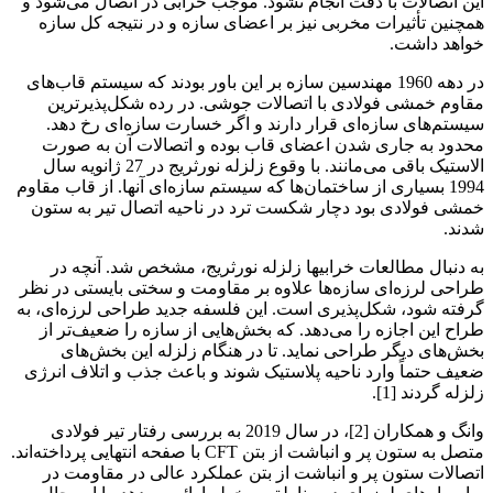
این اتصالات با دقت انجام نشود. موجب خرابی در اتصال می‌شود و
همچنین تأثیرات مخربی نیز بر اعضای سازه و در نتیجه کل سازه
خواهد داشت.
در دهه 1960 مهندسین سازه بر این باور بودند که سیستم قاب‌های
مقاوم خمشی فولادی با اتصالات جوشی. در رده شکل‌پذیرترین
سیستم‌های سازه‌ای قرار دارند و اگر خسارت سازه‌ای رخ دهد.
محدود به جاری شدن اعضای قاب بوده و اتصالات آن به صورت
الاستیک باقی می‌مانند. با وقوع زلزله نورثریج در 27 ژانویه سال
1994 بسیاری از ساختمان‌ها که سیستم سازه‌ای آنها. از قاب مقاوم
خمشی فولادی بود دچار شکست ترد در ناحیه اتصال تیر به ستون
شدند.
به دنبال مطالعات خرابیها زلزله نورثریج، مشخص شد. آنچه در
طراحی لرزه‌ای سازه‌ها علاوه بر مقاومت و سختی بایستی در نظر
گرفته شود، شکل‌پذیری است. این فلسفه جدید طراحی لرزه‌ای، به
طراح این اجازه را می‌دهد. که بخش‌هایی از سازه را ضعیف‌تر از
بخش‌های دیگر طراحی نماید. تا در هنگام زلزله این بخش‌های
ضعیف حتماً وارد ناحیه پلاستیک شوند و باعث جذب و اتلاف انرژی
زلزله گردند [1].
وانگ و همکاران [2]، در سال 2019 به بررسی رفتار تیر فولادی
متصل به ستون پر و انباشت از بتن CFT با صفحه انتهایی پرداخته‌اند.
اتصالات ستون پر و انباشت از بتن عملکرد عالی در مقاومت در