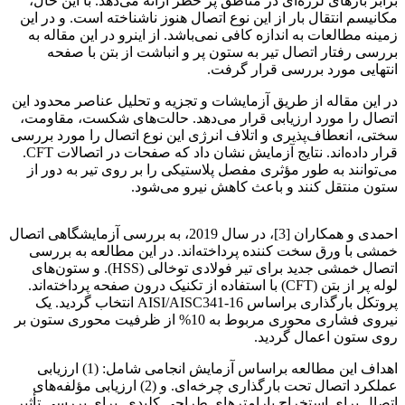
برابر بارهای لرزه‌ای در مناطق پر خطر ارائه می‌دهد. با این حال،
مکانیسم انتقال بار از این نوع اتصال هنوز ناشناخته است. و در این
زمینه مطالعات به اندازه کافی نمی‌باشد. از اینرو در این مقاله به
بررسی رفتار اتصال تیر به ستون پر و انباشت از بتن با صفحه
انتهایی مورد بررسی قرار گرفت.
در این مقاله از طریق آزمایشات و تجزیه و تحلیل عناصر محدود این
اتصال را مورد ارزیابی قرار می‌دهد. حالت‌های شکست، مقاومت،
سختی، انعطاف‌پذیری و اتلاف انرژی این نوع اتصال را مورد بررسی
قرار داده‌اند. نتایج آزمایش نشان داد که صفحات در اتصالات CFT.
می‌توانند به طور مؤثری مفصل پلاستیکی را بر روی تیر به دور از
ستون منتقل کنند و باعث کاهش نیرو می‌شود.
ارزیابی لرزه‌ای اتصال
احمدی و همکاران [3]، در سال 2019، به بررسی آزمایشگاهی اتصال
خمشی با ورق سخت کننده پرداخته‌اند. در این مطالعه به بررسی
اتصال خمشی جدید برای تیر فولادی توخالی (HSS). و ستون‌های
لوله پر از بتن (CFT) با استفاده از تکنیک درون صفحه پرداخته‌اند.
پروتکل بارگذاری براساس AISI/AISC341-16 انتخاب گردید. یک
نیروی فشاری محوری مربوط به 10% از ظرفیت محوری ستون بر
روی ستون اعمال گردید.
اهداف این مطالعه براساس آزمایش انجامی شامل: (1) ارزیابی
عملکرد اتصال تحت بارگذاری چرخه‌ای. و (2) ارزیابی مؤلفه‌های
اتصال برای استخراج پارامترهای طراحی کلیدی. برای بررسی تأثیر