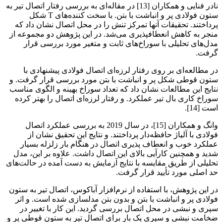
نادر فنایی و همکاران [13] در مقاله‌ای به بررسی رفتار اتصال تیر به
ستون فولادی پر و انباشت با بتن. با سخت کننده‌های T شکل
پرداختند. تحقیقات آنها تمرکز تنش را در محل اتصال نشان داد که
منجر به کاهش انعطافپذیری می‌شد. در این پژوهش دو مجموعه از
مدل‌های تحلیلی با سوراخ‌های ثابت و متغیر مورد بررسی قرار
گرفت.
در مطالعه‌ای بر روی رفتار لرزه‌ای اتصال فولادی پیشنهادی با
ستون قوطی شکل پر و انباشت با بتن مورد بررسی قرار گرفت. و
نتایج این مطالعات نشان داد که تعداد سوراخ بهینه و الگوی مناسب
سوراخ کاری بال تیر عملکرد. و رفتار لرزه‌ای اتصال را بهتر کرده
است [14].
وانگ و همکاران [15]، در سال 2019 به بررسی عملکرد اتصال
فولادی با آلیاژ حافظه‌دار پرداختند. و نتایج این تحقیق نشان از
عملکرد خوب و انعطاف پذیری اتصال در هنگام بار زلزله بسیار
شدید و همچنین کارآیی بالای این اتصال داشت. علاوه بر این، مدل
تحلیلی از طریق مقایسه با نتایج آزمایش به دست آمده در حالت‌های
حد اصلی مورد تأیید قرار گرفت.
در این پژوهش، با استفاده از نرم‌افزار آباکوس، اتصال تیر به ستون
فولادی پر و انباشت با بتن و بدون بتن مدلسازی شده است. و اثر
سپری و نبشی در محل اتصال بررسی گردید. این کار با تغییر در
ضخامت نبشی و سپری یک بار برای اتصال تیر به ستون قوطی پر و