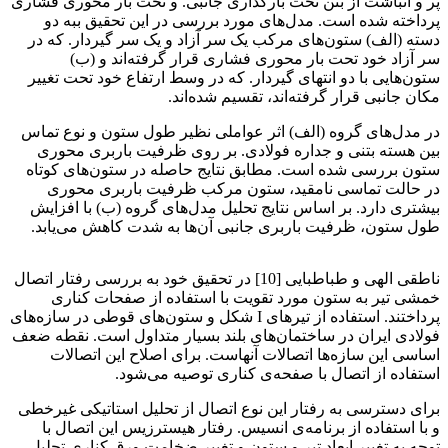
پر و انباشت از بتن تحت بارگذاری جانبی. و تحت بار محوری فشاری
پرداخته شده است. مدل‌های مورد بررسی در این تحقیق ببه دو
دسته (الف) ستون‌های مرکب یک سر آزاد و یک سر گیردار. که در
سر آزاد خود تحت بار محوری فشاری قرار گرفته‌اند و (ب)
ستون‌هایی با دو انتهای گیردار. که در وسط ارتفاع خود تحت تغییر
مکان جانبی قرار گرفته‌اند، تقسیم شده‌اند.
در مدل‌های گروه (الف) اثر عواملی نظیر طول ستون و نوع تماس
بین هسته بتنی و جداره فولادی. بر روی ظرفیت باربری محوری
ستون بررسی شده است. مطابق نتایج حاصله در ستون‌های کوتاه
در حالت تماسی نامقید، ستون مرکب ظرفیت باربری محوری
بیشتری دارد. بر اساس نتایج تحلیل مدل‌های گروه (ب) با افزایش
طول ستون، ظرفیت باربری جانبی آن‌ها به شدت کاهش می‌یابد.
ارزیابی لرزه‌ای اتصال
ناطقی الهی و طباطبایی [10] در تحقیق خود به بررسی رفتار اتصال
خمشی تیر به ستون مورد تقویت با استفاده از صفحات کناری
پرداختند. استفاده از تیرهای I شکل و ستون‌های قوطی در سازه‌های
فولادی ایران در ساختمان‌های بلند بسیار متداول است. نقطه ضعف
اساسی این سازه‌ها اتصالات آنهاست. برای اصلاح این اتصالات
استفاده از اتصال با صفحه‌ی کناری توصیه می‌شود.
برای دسترسی به رفتار این نوع اتصال از تحلیل استاتیکی غیرخطی
و با استفاده از برنامه‌ی انسیس. رفتار هیسترزیس این اتصال با
توجه به تغییر ابعاد تیر و ستون و تغییر ضخامت ورق کناری تحلیل