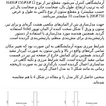
آزمایشگاهی کنترل می‌شود. مقطع تیر از نوع H400✗150✗8✗12
که به ترتیب ارتفاع، طول بال، ضخامت جان و ضخامت بال (بر
حسب میلیمتر). و مقطع ستون از نوع باکس به طول و عرض
750✗200 با ضخامت 10 میلیمتر می‌باشد.
جهت مدل‌سازی بتن از المان‌های مکعبی هشت گره‌ای و برای تیر،
ستون و ورق T شکل سخت کننده از المان توپور Solid استفاده
گردید. همچنین هندسه مورد مدل‌سازی با استفاده از دستور
پارتیشن‌بندی برای مش‌بندی منظم، پارتیشن‌بندی گردیده است.
شرایط مرزی نمونه آزمایشگاهی به این صورت بود که تغییر مکان
تمامی گره‌های واقع در بالا و پایین ستون به صورت گیردار مقید
گردیدند. همچنین برای کمانش خارج از صفحه تیر نیر در قسمت
میانی مقید گردیده است. کلیه شرایط مرزی و تکیه گاهی در
مدلسازی اعمال گردیده است. بارگذاری نیز به صورت تاریخچه
زمانی به مانند شکل 3 به مدل اعمال گردید.
منحنی حاصل از کار مدل J
و مقاله در شکل 4 با هم مقایسه
1
شده‌اند.