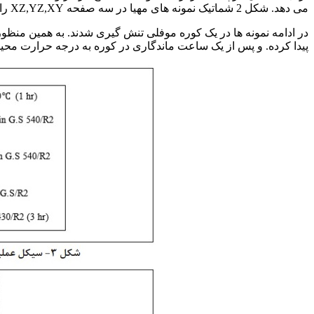
می دهد. شکل 2 شماتیک نمونه های مهیا در سه صفحه XZ,YZ,XY را جهت بررسی ناهمسانگردی حاصل از نورد بر روی میزان تابیدگی نشان می دهد. نمونه ها مطابق با شکل 2 نام گذاری شدند.
پیدا کرده. و پس از یک ساعت ماندگاری در کوره به درجه حرارت محی
اثر فرآیند مارتمپرینگ