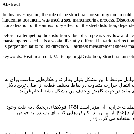
Abstract
In this Investigation, the role of the structural anissotropy due to col
hardening treatment. was used a step martempering process. Distortion 
consideration of the an-isotropy effect on the steel distortion, depend
before martempeting the distortion value of sample is very low and negli
mar-tempered steel. it is also signiflcantly different in various directi
is perpendicular to rolled direction. Hardness measurement shows that 
keywords: Heat treatment, Martempering,Distortion, Structural anisot
مل مرتبط با این مشکل بتوان به ارائه راهکارهایی مناسب برای به
انتقال حرارت متفاوت در نقاط مختلف قطعه از اصلی ترین دلایل
. می تواند راهکاری مفید در جهت کاهش و حذف این مشکل باشد. انجام فرآیند
ترکیب شیمیایی فولاد در کیفیت ساختاری آن که تحت تأثیر روش تولید آن می باشد قابلیت انتقال حرارت و در نتیجه میزان تابیدگی در حین عملیات حرارتی آن مؤثر است [5-7]. فولادهای ریختگی به علت وجود
مشکلات ریخته گری در ساختارشان در مقایسه با فولادهای نورد شده از استعداد بیشتری برای بروز تابیدگی در حین عملیات حرارتی برخوردارند [8-9]. از این رو، در کارکردهایی که برای رسیدن به خواص
فاده می گردد [10].
ندازه مربوط به تغییرات حجمی است که ناشی از انبساط و انقباض های