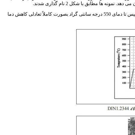
در ادامه نمونه ها در یک کوره موفلی تنش گیری شدند. به همین منظور نمونه ها ابتدا تا درجه حرارت 700 درجه سانتی گراد گرم می شوند. سپس تا دمای 550 درجه سانتی گراد بصورت کاملاً تعادلی کاهش دما