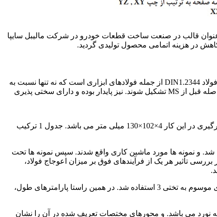
به عنوان قالب در صنعت ساخت قطعات خودرو در شرکت مالیبل سایپا
کاهش در هزینه اتمامی محصول تولیدی گردید.
در این تحقیق از فولاد ابزار گرم کار (DIN1.2344) H13 که نورد سرد می باشد. برای قالب سازی مورد استفاده قرار می گیرد بکارگیری شد. فولاد DIN1.2344 از جمله فولادهای ابزاری است که نه تنها نسبت به
محصولات حاصل از دگرگونی آستنیت در دمای بالا (فریت و پرلیت) مقاوم است. بلکه نسبت به تشکیل بینیت که ممکن است در دماهای بلافاصله قبل از MS تشکیل شوند. نیز پایدار بوده و دارای سختی پذیری
زیرا سختی پذیری این فولاد آنقدر زیاد است. که کاهش آهنگ سرد کنندگی محیط را نیز جبران می کدند [30]. ابعاد نمونه های فولادی مورد بکارگیری در این کار 4×102×130 میلی متر می باشد. جدول 1 ترکیب
ه شد. و نمونه ها مورد ماشین کاری واقع شدند. سپس نمونه ها تحت
بررسی تأثیر هر یک از فرآیندهای فوق بر میزان اعوجاج فولاد،
.
به منظور کمی کردن میزان اعوجاج، ابعاد نمونه ها در هر وضعیت توسط دستگاه CMM کنترل گردید. برای سنجش میزان تابیدگی از فاکتوری موسوم به تختی 3 استفاده شد. در همین راستا پارامترهای طول،
ضعیت، سه نمونه مطابق با اشکال 1 و 2 تهیه شد. شکل 1 شماتیک یک چهارپهلویی که نورد می باشد. و محورهای مختصات تعریف شده در آن را نشان