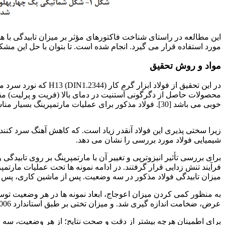
این مطالعه در راستای شناخت فاکتورهای مؤثر بر میزان تابیدگی با
مورد استفاده قرار می گیرد. انجام شده است. تا بتوان با حل این مش
مواد و روش تحقیق
خوبی می باشد [30]. فولاد مذکور برای عملیات مارتمپرینگ بسیار مناسب می باشد.
اثر فرآیند مارتمپرینگ
شیمیایی فولاد مورد بررسی را نشان می دهد.
برای بررسی تأثیر انیزوترپی و تغییر آن با مارتمپرینگ بر روی تابی
فرآیند تنش زدایی قرار گرفتند. در ادامه نمونه ها تحت عملیات مارتم
میزان تابیدگی فولاد مذکور در سه وضعیت. پس از ماشین کاری، پس از
عرض، ضخامت اندازه گیری شد. و میزان تختی بر طبق استاندارد ISO1101 2006 محاسبه گردید [31 و 32].