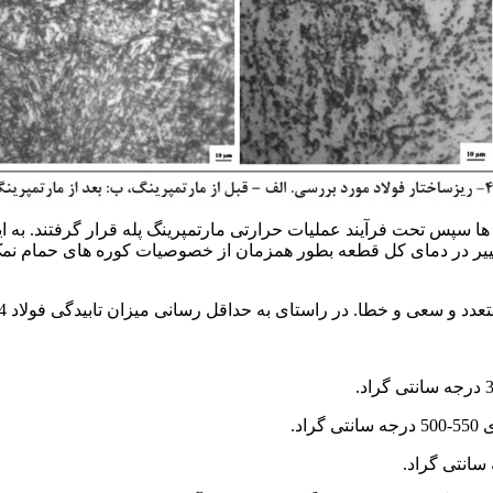
یایی و نیز تغییر در دمای کل قطعه بطور همزمان از خصوصیات کوره های حما
 راستای به حداقل رسانی میزان تابیدگی فولاد DIN1.2344 حاصل گردید به صورت زیر است.