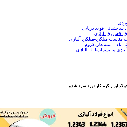
شی فولادی-ناودانی فولادی-قیمت ورق-قیمت فولاد
وردی
د ساختمانی-فولاد دریایی
ت مناسب میلگرد-میلگرد آلیاژی
 بالا – میله هاردکروم
لیاژی مانیسمان-لوله آلیاژی
ولاد ابزار گرم کار نورد سرد شده