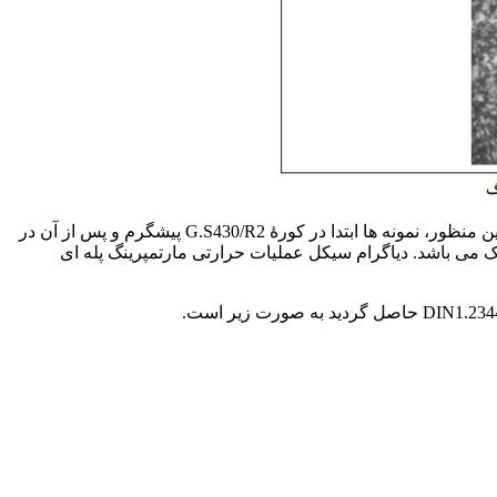
بعد از تنش گیری، نمونه ها به وسیله CMM کنترل ابعادی شدند. نمونه ها سپس تحت فرآیند عملیات حرارتی مارتمپرینگ پله قرار گرفتند. به این منظور، نمونه ها ابتدا در کورۀ G.S430/R2 پیشگرم و پس از آن در
م نمک می باشد. دیاگرام سیکل عملیات حرارتی مارتمپرینگ پله ای