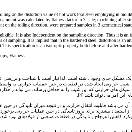
d rolling on the distortion value of hot work tool steel employing in mou
amount was calculated by flatness factor in 3 state; machining after str
ent on the rolling direction, were prepared samples in 3 geometrical state
gible. It is also Independent on the sampling direction. Thus it is an iso
ons of sampling. It is implied that in the hardened steel, distortion is an
This specification is an isotropic property both before and after harden
ropy, Flatness
ن یک مشکل جدی وجود داشته است. لذا نیاز است با شناخت و بررسی عوا
شیب حرارتی ایجاد شده در قطعات در حین عملیات حرارتی به واسطه 
می شود [1-3]. از این رو، استفاده از سیکل های حرارتی که این شیب را به حداقل برساند
ن امر می تواند باشد [4].
د کاهش اعوجاج و تابیدگی در قطعات صنعتی از فولادهای نورد شده است
 ابعادی رخ می دهد. که شامل تغییر در اندازه و شکل است. تغییر در ا