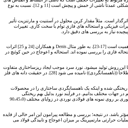
حرارتی. و نیز تغییرات در ساختار کریستالی به واسطه استحاله های فازی صورت می پذیرد حین عملیات حرارتی است. در حالی که اعوجاج شکلی عمدتاً ناشی از خمش و پیچش است [11 و 12]. نسبت به نوع
، ترکیب آن نیز بر حجم مخصوص آن اثرگذار است. مثلاً مقدار کربن محلول در آستنیت و مارتنزیت تأثیر
 آنکه عملیات حرارتی مناسب بر مبنای در تغییرات فیزیکی و استحاله های فازی توام با سخت کاری. تغییرات
یچیده نیاز به بررسی های دقیق دارد.
لذا، تشخیص ویژگی های فرآیند کوئنچ و مدل سازی ریاضیاتی فرآیند عملیات حرارتی به منظور پیش بینی اعوجاج و تنش های پس ماند حائز اهمیت است [17-23]. به طور مثال Denis و همکاران [24 و 25] اثرات
 کرده اند. Inoue و همکران [26] رابطه بین تنش های پس ماند و استحاله فازی را بررسی نموده اند. استحاله و اعوجاج در حین کوئنچ در
ورده های فلزی به ویژه فولادهاست. به گونه ایکه بیش از 80% از فرآورده های فلزی با این روش تولید میشود. نورد سرد موجب ایجاد ریزساختاری متفاوت
در جهات مختلف می شود. که در ادامه این جهت دار شدن ریزساختار، جهت دار شدن خواص رخ می دهد. جهت دار بودن خواص مکانیکی اصطلاحاً ((ناهمسانگردی)) نامیده می شود [28]. در حقیقت دانه های فلز
ر ریختگی شده و اینکه یک ناهمسانگردی ساختاری را در محصولات
تن خواص یکسان یا نزدیک به هم در جهات مختلف بدانیم. در فرآیند نورد بدلیل بهم ریختگی
ریزساختار و آرایش دانه ها نسبت به جهت نورد، خواص مختلفی را در جهات مختلف خواهیم داشت. انتظار می رود نتایج آزمون کشش تک محوری بر روی نمونه های فولادی نوردی در زوایای مختلف (90،45،0
ر باشد. در نتیجه؛ بررسی و مطالعه پیرامون این امر خالی از فایده
لیات حرارتی مارتمپرینگ بر میزان اعوجاج و تابیدگی فولاد می