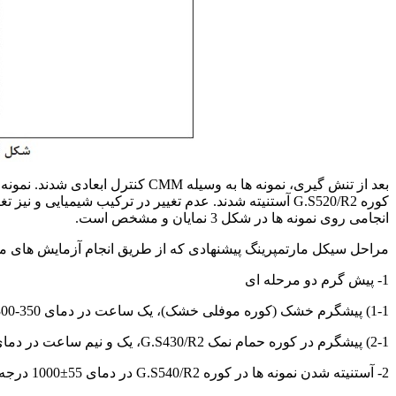
کوره G.S520/R2 آستنیته شدند. عدم تغییر در ترکیب شیم
انجامی روی نمونه ها در شکل 3 نمایان و مشخص است.
مراحل سیکل مارتمپرینگ پیشنهادی که از طریق انجام آزمایش های متعدد و سعی و خطا. در
1- پیش گرم دو مرحله ای
1-1) پیشگرم خشک (کوره موفلی خشک)، یک ساعت در دمای 350-300 درجه سانتی گراد.
2-1) پیشگرم در کوره حمام نمک G.S430/R2، یک و نیم ساعت در دمای 550-500 درجه سانتی گراد.
2- آستنیته شدن نمونه ها در کوره G.S540/R2 در دمای 55±1000 درجه سانتی گراد.