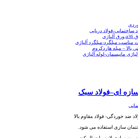
شی فولادی-ناودانی فولادی-قیمت ورق-قیمت فولاد
وردی
د ساختمانی-فولاد دریایی
ت مناسب میلگرد-میلگرد آلیاژی
 بالا – میله هاردکروم
لیاژی مانیسمان-لوله آلیاژی
مانی
ینه سازی لازم را دنبال کند.