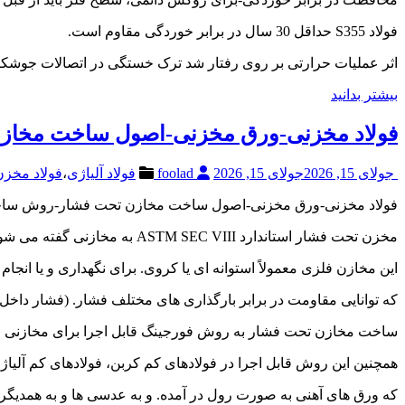
فولاد S355 حداقل 30 سال در برابر خوردگی مقاوم است.
اثر عملیات حرارتی بر روی رفتار شد ترک خستگی در اتصالات جوشکاری شده از جنس 55
بیشتر بدانید
فولاد مخزنی-ورق مخزنی-اصول ساخت مخا
جولای 15, 2026
جولای 15, 2026
foolad
فولاد آلیاژی
،
فولاد مخز
فولاد مخزنی-ورق مخزنی-اصول ساخت مخازن تحت فشار-روش سا
مخزن تحت فشار استاندارد ASTM SEC VIII به مخازنی گفته می شود. که فشار طراحی داخل آن بیش از 15psi (و کمتر از 3000psi) باشد.
این مخازن فلزی معمولاً استوانه ای یا کروی. برای نگهداری و یا انجام 
که توانایی مقاومت در برابر بارگذاری های مختلف فشار. (فشار داخل، و
ساخت مخازن تحت فشار به روش فورجینگ قابل اجرا برای مخازنی خوا
همچنین این روش قابل اجرا در فولادهای کم کربن، فولادهای کم آلیاژ
که ورق های آهنی به صورت رول در آمده. و به عدسی ها و به همدیگ