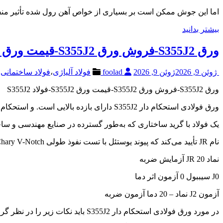
اما این جوش ممکن است بر بسیاری از خواص آهن رول شده تأثیر منفی
بیشتر بدانید
ورق S355J2-فروش ورق S355J2-قیمت ورق S355J2-فولاد S355J2
ژوئن 9, 2026
ژوئن 9, 2026
foolad
فولاد آلیاژی
،
فولاد ساختمانی
ورق S355J2-فروش ورق S355J2-قیمت ورق S355J2-فولاد S355J2
ورق فولادی استحکام دار S355J2 دارای بازده بالایی است. و استحکام کششی با حداقل مقاومت در برابر N/mm2 355،
یک فولاد با گرید ساختاری که به‌طور گسترده در صنایع مهندسی و ساخ
نام JR تأیید می‌کند که پیوند یوستئل با تست نفوذ طولی Chary V-Notch در دمای 27JJJ قرار گرفته است. سایر نامگذاری‌های چارپای شامل K2,J0,J2 می‌باشد.
نماد JR 20 آزمایش ضربه
J0 سیببول 0 آزمون اثر دما
آزمون J2 نماد – 20 دما آزمون ضربه
در مورد ورق فولادی استحکام دار S355J2 باید نکات زیر را در نظر گرفت: