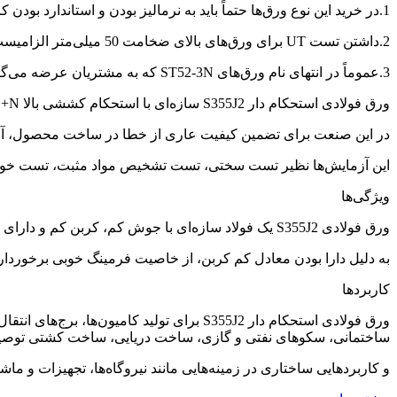
1.در خرید این نوع ورق‌ها حتماً باید به نرمالیز بودن و استاندارد بودن کالا توجه داشت.
2.داشتن تست UT برای ورق‌های بالای ضخامت 50 میلی‌متر الزامیست.
3.عموماً در انتهای نام ورق‌های ST52-3N که به مشتریان عرضه می‌گردد حرف N از وازه Normalized گرفته شده است.
ورق فولادی استحکام دار S355J2 سازه‌ای با استحکام کششی بالا S355J2 +N و S355J2 G3 گریدهای فولادی هستند که هر دو در شرایط تحویل نرمال شده‌اند. G3 و N بیانگر نرمال‌سازی هستند.
در این صنعت برای تضمین کیفیت عاری از خطا در ساخت محصول، آز
این آزمایش‌ها نظیر تست سختی، تست تشخیص مواد مثبت، تست خوردگی دانه‌ای، تست مقاومت حفره‌ای، تست y
ویژگی‌ها
ورق فولادی S355J2 یک فولاد سازه‌ای با جوش کم، کربن کم و دارای مقاومت کششی بالا است. که به راحتی با سایر فولادهای قابل جوشکاری جوش داده می‌شود.
به دلیل دارا بودن معادل کم کربن، از خاصیت فرمینگ خوبی برخوردار ا
کاربردها
ورق فولادی استحکام دار S355J2 برای تولید 
ساختمانی، سکوهای نفتی و گازی، ساخت دریایی، ساخت کشتی توصی
و کاربردهایی ساختاری در زمینه‌هایی مانند نیروگاه‌ها، تجهیزات و ماشی