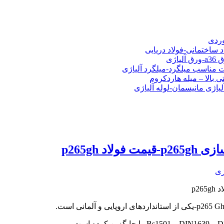
شی فولادی-ناودانی فولادی-قیمت ورق-قیمت فولاد
وردی
د ساختمانی-فولاد دریایی
ت مناسب میلگرد-میلگرد آلیاژی
 بالا – میله هاردکروم
لیاژی مانیسمان-لوله آلیاژی
زی