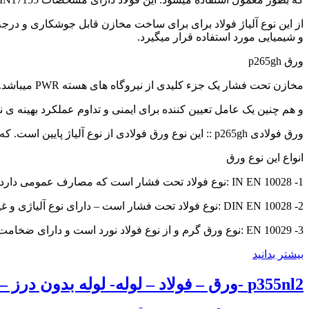
از این نوع آلیاژ فولاد برای برای ساخت مخازن قابل جوشکاری و درجه ح
و شیمیایی مورد استفاده قرار میگیرد.
ورق p265gh
مخازن تحت فشار یک جزء کلیدی از نیروگاه های هسته PWR میباشد.
و هم چنین یک عامل تعیین کننده برای ایمنی و تداوم عملکرد بهینه ی 
ورق فولادی p265gh :: این نوع ورق فولادی از نوع آلیاژ پایین است. که در مخزن هسته ای استفاده میشود. اندازه گیری C 20 مورد نیاز عملکرد عرضی و ضخامت آن است.
انواع این نوع ورق
1- IN EN 10028 :نوع فولاد تحت فشار است که مصارف عمومی دارد.
2- DIN EN 10028 :نوع فولاد تحت فشار است – دارای نوع آلیاژی و غیر آلیاژی دارای تحمل حرارت بالا است.
3- EN 10029 :نوع ورق گرم و از نوع فولاد نورد است و دارای ضخامت از سه میلیمتر با بالاست. این نوع فولاد قدرت تحمل و قابلیت شکل پذیری مناسبی دارد.
بیشتر بدانید
p355nl2 -ورق – فولاد – لوله- لوله بدون درز – فولاد ساخت مخازن تحت فشار