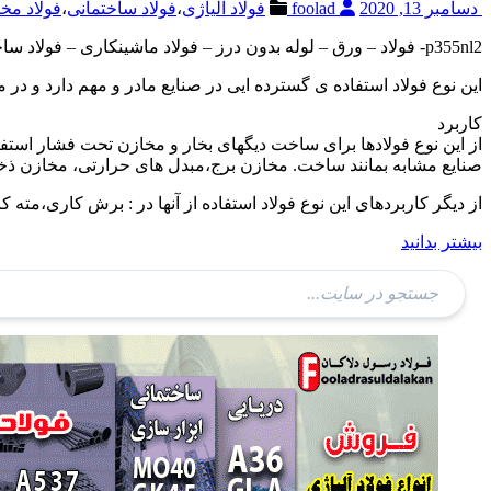
دسامبر 13, 2020
foolad
فولاد آلیاژی
،
فولاد ساختمانی
،
فولاد مخ
p355nl2- فولاد – ورق – لوله بدون درز – فولاد ماشینکاری – فولاد ساخت مخازن – P355NL1
این نوع فولاد استفاده ی گسترده ایی در صنایع مادر و مهم دارد و در 
کاربرد
از این نوع فولادها برای ساخت دیگهای بخار و مخازن تحت فشار استفا
صنایع مشابه بمانند ساخت. مخازن برج،مبدل های حرارتی، مخازن ذخ
از دیگر کاربردهای این نوع فولاد استفاده از آنها در : برش کاری،مت
بیشتر بدانید