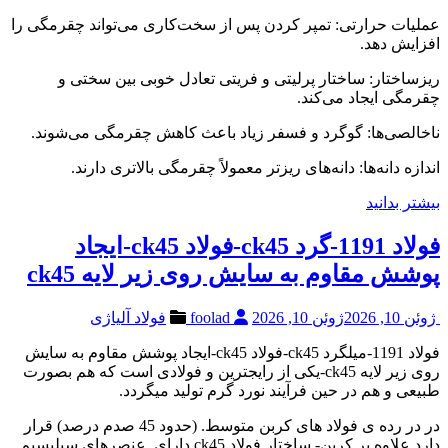
عملیات حرارتی: تمپر کردن پس از سخت‌کاری می‌تواند چقرمگی را
افزایش دهد.
ریزساختار: ساختار پرلیتی و فریتی تعادل خوبی بین سختی و
چقرمگی ایجاد می‌کند.
ناخالصی‌ها: گوگرد و فسفر زیاد باعث کاهش چقرمگی می‌شوند.
اندازه دانه‌ها: دانه‌های ریزتر معمولاً چقرمگی بالاتری دارند.
بیشتر بدانید
فولاد 1191-گرد ck45-فولاد ck45-ایجاد
پوشش مقاوم به سایش روی زیر لایه ck45
ژوئن 10, 2026
ژوئن 10, 2026
foolad
فولاد آلیاژی
فولاد 1191-میلگرد ck45-فولاد ck45-ایجاد پوشش مقاوم به سایش
روی زیر لایه ck45-یکی از رایجترین و فولادی است که هم بصورت
طبیعی و هم در حین فرآیند نورد گرم تولید میگردد.
در در رده ی فولاد های کربن متوسط. (حدود 45 صدم درصد) قرار
دارد.علاوه بر کربن- ساختار فولاد ck45 دارای .عنصرهای سیلیسیم