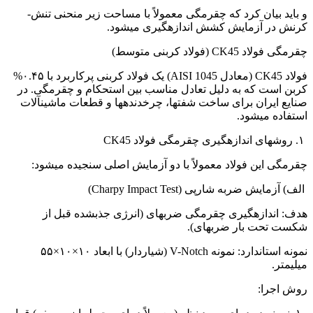
و باید بیان کرد که چقرمگی معمولاً با مساحت زیر منحنی تنش-
کرنش در آزمایش کشش اندازهگیری میشود.
چقرمگی فولاد CK45 (فولاد کربنی متوسط)
فولاد CK45 (معادل AISI 1045) یک فولاد کربنی پرکاربرد با ۰.۴۵%
کربن است که به دلیل تعادل مناسب بین استحکام و چقرمگی. در
صنایع ایران برای ساخت شفتها، چرخدندهها و قطعات ماشینآلات
استفاده میشود.
۱. روشهای اندازهگیری چقرمگی فولاد CK45
چقرمگی این فولاد معمولاً با دو آزمایش اصلی سنجیده میشود:
الف) آزمایش ضربه شارپی (Charpy Impact Test)
هدف: اندازهگیری چقرمگی ضربهای (انرژی جذبشده قبل از
شکست تحت بار ضربهای).
نمونه استاندارد: نمونه V-Notch (شیاردار) با ابعاد ۱۰×۱۰×۵۵
میلیمتر.
روش اجرا: