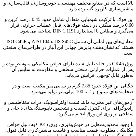
بالا است که در صنایع مختلف مهندسی، خودروسازی، قالب‌سازی و
ماشین‌سازی کاربرد گسترده دارد.
این فولاد با ترکیب شیمیایی متعادل شامل حدود 0.45 درصد کربن و
0.60 درصد منگنز، در دسته فولادهای قابل عملیات حرارتی قرار
می‌گیرد و مطابق با استاندارد DIN 1.1191 شناخته می‌شود.
معادل‌های بین‌المللی آن شامل AISI 1045، JIS S45C و ISO C45E
هستند که نشان‌دهنده پذیرش جهانی این آلیاژ در طراحی‌های صنعتی
است.
ورق CK45 در حالت آنیل شده دارای خواص مکانیکی متوسط بوده و
پس از عملیات حرارتی، سختی سطحی و مقاومت به سایش آن
به‌طور قابل توجهی افزایش می‌یابد.
چگالی این فولاد حدود 7.85 گرم بر سانتی‌متر مکعب است و در
ضخامت‌های متنوع از 2 تا 100 میلی‌متر تولید می‌شود.
آزمون‌های غیر مخرب مانند تست اولتراسونیک، ذرات مغناطیسی و
رادیوگرافی برای کنترل کیفیت و تشخیص ناپیوستگی‌های داخلی و
سطحی بر روی این ورق انجام می‌گیرد.
با وجود محدودیت‌هایی در جوش‌پذیری، ورق CK45 به دلیل خواص
مکانیکی مطلوب، قیمت مناسب و قابلیت ماشین‌کاری قابل قبول،
یکی از گزینه‌های اصلی در ساخت قطعات تحت بار دینامیکی و