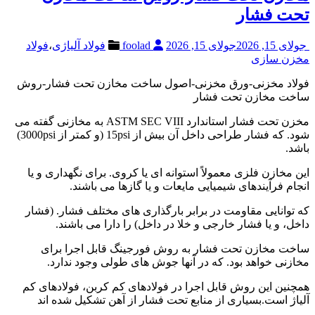
تحت فشار
جولای 15, 2026
جولای 15, 2026
foolad
فولاد آلیاژی
،
فولاد
مخزن سازی
فولاد مخزنی-ورق مخزنی-اصول ساخت مخازن تحت فشار-روش
ساخت مخازن تحت فشار
مخزن تحت فشار استاندارد ASTM SEC VIII به مخازنی گفته می
شود. که فشار طراحی داخل آن بیش از 15psi (و کمتر از 3000psi)
باشد.
این مخازن فلزی معمولاً استوانه ای یا کروی. برای نگهداری و یا
انجام فرآیندهای شیمیایی مایعات و یا گازها می باشند.
که توانایی مقاومت در برابر بارگذاری های مختلف فشار. (فشار
داخل، و یا فشار خارجی و خلا در داخل) را دارا می باشند.
ساخت مخازن تحت فشار به روش فورجینگ قابل اجرا برای
مخازنی خواهد بود. که در آنها جوش های طولی وجود ندارد.
همچنین این روش قابل اجرا در فولادهای کم کربن، فولادهای کم
آلیاژ است.بسیاری از منابع تحت فشار از آهن تشکیل شده اند