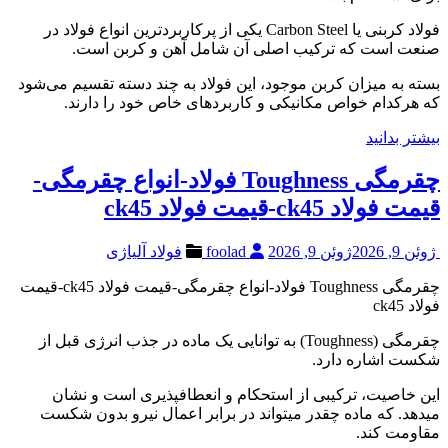
فولاد کربنی یا Carbon Steel یکی از پرکاربردترین انواع فولاد در
صنعت است که ترکیب اصلی آن شامل آهن و کربن است.
بسته به میزان کربن موجود، این فولاد به چند دسته تقسیم می‌شود
که هرکدام خواص مکانیکی و کاربردهای خاص خود را دارند.
بیشتر بدانید
چقرمگی Toughness فولاد-انواع چقرمگی-
قیمت فولاد ck45-قیمت فولاد ck45
ژوئن 9, 2026
ژوئن 9, 2026
foolad
فولاد آلیاژی
چقرمگی Toughness فولاد-انواع چقرمگی-قیمت فولاد ck45-قیمت
فولاد ck45
چقرمگی (Toughness) به توانایی یک ماده در جذب انرژی قبل از
شکست اشاره دارد.
این خاصیت، ترکیبی از استحکام و انعطافپذیری است و نشان
میدهد. که ماده چقدر میتواند در برابر اعمال نیرو بدون شکست
مقاومت کند.