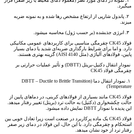
۱. نمونه در دمای مورد نظر (معمولاً دمای محیط یا زیر صفر) قرار
میگیرد.
۲. پاندول شارپی از ارتفاع مشخص رها شده و به نمونه ضربه
میزند.
۳. انرژی جذبشده (بر حسب ژول) محاسبه میشود.
فولاد CK45 چقرمگی مناسبی برای کاربردهای عمومی مکانیکی
دارد. و اما برای شرایط بارگذاری ضربه‌ای شدید یا دمای بسیار
پایین، فولادهای آلیاژی (مثل AISI 4140) گزینه بهتری هستند.
نمودار انتقال دکتیل-بریتل (DBTT) و تأثیر عملیات حرارتی بر
چقرمگی فولاد CK45
۱. نمودار انتقال دما (DBTT – Ductile to Brittle Transition
Temperature)
فولاد CK45 مانند بسیاری از فولادهای کربنی، در دماهای پایین از
حالت چکشخواری (دکتیل) به حالت ترد (بریتل) تغییر رفتار میدهد.
این پدیده با نمودار DBTT نمایش داده میشود.
فولاد CK45 یک ماده پرکاربرد در صنعت است زیرا تعادل خوبی بین
استحکام و چقرمگی دارد. با این حال، این فولاد در دمای زیر صفر
رفتار ترد از خود نشان میدهد.