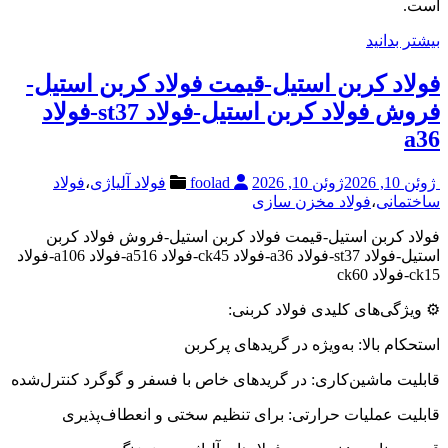
است.
بیشتر بدانید
فولاد کربن استیل-قیمت فولاد کربن استیل-
فروش فولاد کربن استیل-فولاد st37-فولاد
a36
ژوئن 10, 2026
ژوئن 10, 2026
foolad
فولاد آلیاژی
،
فولاد
ساختمانی
،
فولاد مخزن سازی
فولاد کربن استیل-قیمت فولاد کربن استیل-فروش فولاد کربن
استیل-فولاد st37-فولاد a36-فولاد ck45-فولاد a516-فولاد a106-فولاد
ck15-فولاد ck60
⚙️ ویژگی‌های کلیدی فولاد کربنی:
استحکام بالا: به‌ویژه در گریدهای پرکربن
قابلیت ماشین‌کاری: در گریدهای خاص با فسفر و گوگرد کنترل‌شده
قابلیت عملیات حرارتی: برای تنظیم سختی و انعطاف‌پذیری