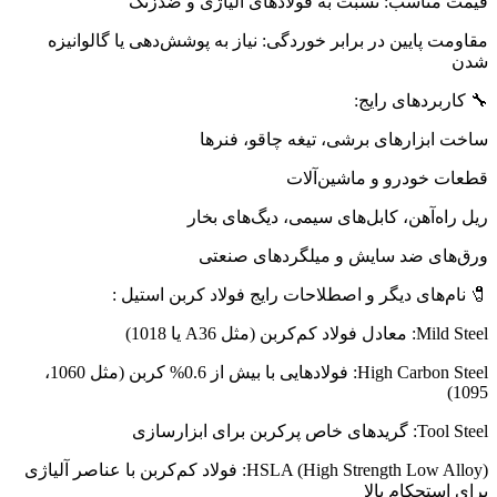
قیمت مناسب: نسبت به فولادهای آلیاژی و ضدزنگ
مقاومت پایین در برابر خوردگی: نیاز به پوشش‌دهی یا گالوانیزه
شدن
🔧 کاربردهای رایج:
ساخت ابزارهای برشی، تیغه چاقو، فنرها
قطعات خودرو و ماشین‌آلات
ریل راه‌آهن، کابل‌های سیمی، دیگ‌های بخار
ورق‌های ضد سایش و میلگردهای صنعتی
🧷 نام‌های دیگر و اصطلاحات رایج فولاد کربن استیل :
Mild Steel: معادل فولاد کم‌کربن (مثل A36 یا 1018)
High Carbon Steel: فولادهایی با بیش از 0.6% کربن (مثل 1060،
1095)
Tool Steel: گریدهای خاص پرکربن برای ابزارسازی
HSLA (High Strength Low Alloy): فولاد کم‌کربن با عناصر آلیاژی
برای استحکام بالا