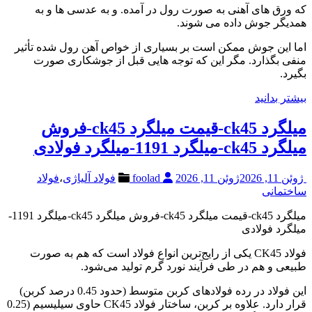
که ورق های آهنی به صورت رول در آمده. و به عدسی ها و به
همدیگر جوش داده می شوند.
اما این جوش ممکن است بر بسیاری از خواص آهن رول شده تأثیر
منفی بگذارد. مگر این که توجه هایی قبل از جوشکاری صورت
بگیرد.
بیشتر بدانید
میلگرد ck45-قیمت میلگرد ck45-فروش
میلگرد ck45-میلگرد 1191-میلگرد فولادی
ژوئن 11, 2026
ژوئن 11, 2026
foolad
فولاد آلیاژی
،
فولاد
ساختمانی
میلگرد ck45-قیمت میلگرد ck45-فروش میلگرد ck45-میلگرد 1191-
میلگرد فولادی
فولاد CK45 یکی از رایج‌ترین انواع فولاد است که هم به صورت
طبیعی و هم در طی فرآیند نورد گرم تولید می‌شود.
این فولاد در رده فولادهای کربن متوسط (حدود 0.45 درصد کربن)
قرار دارد. علاوه بر کربن، ساختار فولاد CK45 حاوی سیلیسیم (0.25