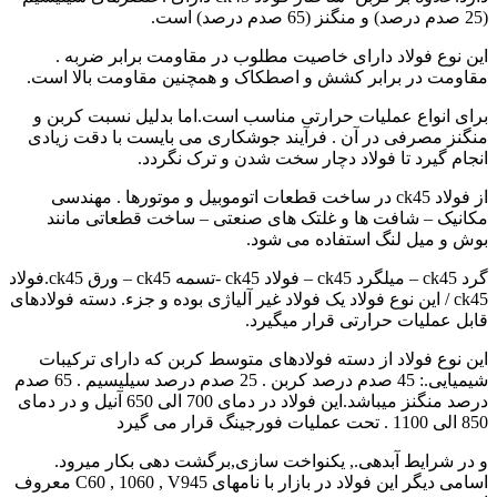
(25 صدم درصد) و منگنز (65 صدم درصد) است.
این نوع فولاد دارای خاصیت مطلوب در مقاومت برابر ضربه .
مقاومت در برابر کشش و اصطکاک و همچنین مقاومت بالا است.
برای انواع عملیات حرارتی مناسب است.اما بدلیل نسبت کربن و
منگنز مصرفی در آن . فرآیند جوشکاری می بایست با دقت زیادی
انجام گیرد تا فولاد دچار سخت شدن و ترک نگردد.
از فولاد ck45 در ساخت قطعات اتوموبیل و موتورها . مهندسی
مکانیک – شافت ها و غلتک های صنعتی – ساخت قطعاتی مانند
بوش و میل لنگ استفاده می شود.
گرد ck45 – میلگرد ck45 – فولاد ck45 -تسمه ck45 – ورق ck45.فولاد
ck45 / این نوع فولاد یک فولاد غیر آلیاژی بوده و جزء. دسته فولادهای
قابل عملیات حرارتی قرار میگیرد.
این نوع فولاد از دسته فولادهای متوسط کربن که دارای ترکیبات
شیمیایی.: 45 صدم درصد کربن . 25 صدم درصد سیلیسیم . 65 صدم
درصد منگنز میباشد.این فولاد در دمای 700 الی 650 آنیل و در دمای
850 الی 1100 . تحت عملیات فورجینگ قرار می گیرد
و در شرایط آبدهی., یکنواخت سازی,برگشت دهی بکار میرود.
اسامی دیگر این فولاد در بازار با نامهای C60 , 1060 , V945 معروف