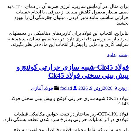
برای مثال، در آزمایش شارپی، انرژی ضربه آن در دمای -۲۰°C به
نصف مقدار معمول کاهش مییابد. از طرفی، با انجام عملیات
حرارتی مناسب مانند تمپر کردن، میتوان چقرمگی آن را بهبود
بخشید.
بنابراین، انتخاب این فولاد برای کاربردهای دینامیکی در محیطهای
سرد نیاز به بررسی دقیقتری دارد. در نتیجه، مهندسان باید همیشه
شرایط کاری و دمایی را پیش از انتخاب این ماده در نظر بگیرند.
بیشتر بدانید
فولاد Ck45-شبیه سازی حرارتی کوئنچ و
پیش بینی سختی فولاد Ck45
ژوئن 9, 2026
ژوئن 9, 2026
foolad
فولاد آلیاژی
فولاد CK45-شبیه سازی حرارتی کوئنچ و پیش بینی سختی فولاد
Ck45
فولاد 1191-CCT-ریز ساختار در نتیجه خواص مکانیکی قطعات
فولادی در اثر عملیات حرارتی به نرخ سرد شدن قطعه بستگی دارد.
با توجه به این که نقاط مختلف قطعه فواصل مختلفی از سطح