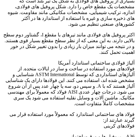
بسیاری از پروفیل های فولادی به شکل یک تیر بلند است که
مشخصات یک مقطع خاص را دارد. شکل پروفیل های فولادی،
اندازه، ترکیب شیمیایی، مشخصات مکانیکی مانند مقاومت. شیوه
های ذخیره سازی و غیره با استفاده از استاندارد ها در اکثر
کشورهای صنعتی تنظیم می شود.
اکثر پروفیل های فولادی مانند تیرهای با مقطع I، گشتاور دوم سطح
بالایی دارند. به این معنی که از نظر سطح مقطع بسیار قوی هستند.
و در نتیجه می توانند میزان بار زیادی را بدون تغییر شکل در خور
اهمیت تحمل کنند.
آلیاژ فولادی ساختمانی استاندارد آمریکا
فولادهای مورد استفاده در ساخت و ساز در ایالات متحده. از
آلیاژهای استانداردی که توسط ASTM International شناسایی و
مشخص شده اند، استفاده می کنند. این فولادها دارای یک شناسایی
آلیاژ هستند که با A. و سپس دو، سه یا چهار عدد پس از آن شروع
می شود. درجات چهار عددی AISI فولاد که معمولاً برای مهندسی
مکانیک. ماشین آلات و وسایل نقلیه استفاده می شود یک سری
مشخصات کاملاً متفاوت است.
فولاد های ساختمانی استاندارد که معمولاً مورد استفاده قرار می
گیرند عبارتند از:
فولادهای کربنی
A36 – پروفیل ها و ورق ساختمانی.