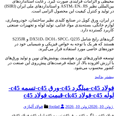
محیطی و الزامات فرآیندی صورت گیرد. رعایت استانداردهای
بین‌المللی نظیر ASTM، EN، JIS و استانداردهای ملی ایران (ISIRI)
در تولید و کنترل کیفیت این محصول الزامی است.
در ایران، ورق کویل در صنایع کلیدی نظیر ساختمان، خودروسازی،
لوازم خانگی، بسته‌بندی مواد غذایی، تولید لوله و تجهیزات صنعتی
کاربرد گسترده دارد.
گریدهای رایج شامل DX51D، DC01، SPCC، Q235 و S235JR
هستند که هر یک با توجه به خواص فیزیکی و شیمیایی خود در
حوزه‌های خاصی مورد استفاده قرار می‌گیرند.
توسعه فناوری‌های نورد هوشمند، پوشش‌های نوین و تولید ورق‌های
با ارزش افزوده بالا، از جمله فرصت‌های پیش‌روی این صنعت در
کشور محسوب می‌شود.
بیشتر بدانید
فولاد c45-میلگرد c45-ورق c45-تسمه c45-
لوله c45-فولاد ck45-قیمت فولاد c45
ژوئن 10, 2026
ژوئن 10, 2026
foolad
فولاد آلیاژی
فولاد c45-میلگرد c45-ورق c45-تسمه c45-لوله c45-فولاد ck45-