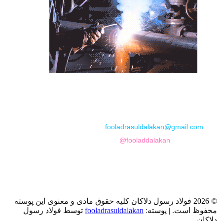
📞
تماس با مجموعه فولاد رسول دلاکان
📱
Phone: 09122136675 – 02128423820
💬
WhatsApp: 09122136675
📧
Email:
fooladrasuldalakan@gmail.com
📷
Instagram:
@fooladdalakan
© 2026 فولاد رسول دلاکان کلیه حقوق مادی و معنوی این پوسته
محفوظ است.
|
پوسته:
fooladrasuldalakan
توسط فولاد رسول
دلاکان