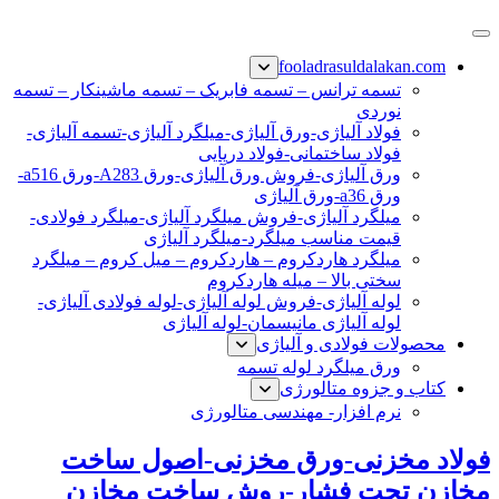
پرش
فولاد رسول دلاکان
فولاد آلیاژی-میلگرد آلیاژی-تسمه آلیاژی-ورق آلیاژی-لوله آلیاژی-
به
fooladrasuldalakan.com
نبشی فولادی-ناودانی فولادی-قیمت ورق-قیمت فولاد
محتوا
تسمه ترانس – تسمه فابریک – تسمه ماشینکار – تسمه
نوردی
فولاد آلیاژی-ورق آلیاژی-میلگرد آلیاژی-تسمه آلیاژی-
فولاد ساختمانی-فولاد دریایی
ورق آلیاژی-فروش ورق آلیاژی-ورق A283-ورق a516-
ورق a36-ورق آلیاژی
میلگرد آلیاژی-فروش میلگرد آلیاژی-میلگرد فولادی-
قیمت مناسب میلگرد-میلگرد آلیاژی
میلگرد هاردکروم – هاردکروم – میل کروم – میلگرد
سختی بالا – میله هاردکروم
لوله آلیاژی-فروش لوله آلیاژی-لوله فولادی آلیاژی-
لوله آلیاژی مانیسمان-لوله آلیاژی
محصولات فولادی و آلیاژی
ورق میلگرد لوله تسمه
کتاب و جزوه متالورژی
نرم افزار- مهندسی متالورژی
فولاد مخزنی-ورق مخزنی-اصول ساخت
مخازن تحت فشار-روش ساخت مخازن