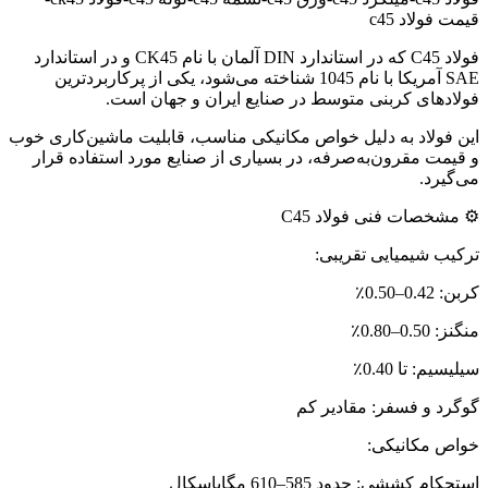
قیمت فولاد c45
فولاد C45 که در استاندارد DIN آلمان با نام CK45 و در استاندارد
SAE آمریکا با نام 1045 شناخته می‌شود، یکی از پرکاربردترین
فولادهای کربنی متوسط در صنایع ایران و جهان است.
این فولاد به دلیل خواص مکانیکی مناسب، قابلیت ماشین‌کاری خوب
و قیمت مقرون‌به‌صرفه، در بسیاری از صنایع مورد استفاده قرار
می‌گیرد.
⚙️ مشخصات فنی فولاد C45
ترکیب شیمیایی تقریبی:
کربن: 0.42–0.50٪
منگنز: 0.50–0.80٪
سیلیسیم: تا 0.40٪
گوگرد و فسفر: مقادیر کم
خواص مکانیکی:
استحکام کششی: حدود 585–610 مگاپاسکال