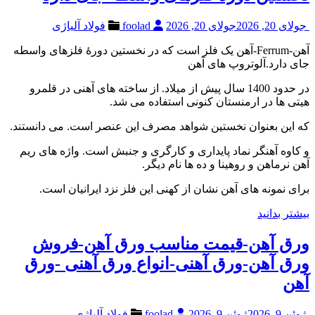
جولای 20, 2026
جولای 20, 2026
foolad
فولاد آلیاژی
آهن-Ferrum-آهن یک فلز است که در نخستین دورۀ فلزهای واسطه
جای دارد.آلوتروپ های آهن
در حدود 1400 سال پیش از میلاد. از ساخته های آهنی در قلمرو
هیتی ها در ارمنستان کنونی استفاده می شد.
که این بعنوان نخستین شواهد مصرف این عنصر است. می دانستند.
و کاوه آهنگر نماد پایداری و کارگری و جنبش است. واژه های ریم
آهن نرماهن و روهینا و ده ها نام دیگر.
برای نمونه های آهن نشان از کهنی این فلز نزد ایرانیان است.
بیشتر بدانید
ورق آهن-قیمت مناسب ورق آهن-فروش
ورق آهن-ورق آهنی-انواع ورق آهنی -ورق
آهن
ژوئن 9, 2026
ژوئن 9, 2026
foolad
فولاد آلیاژی