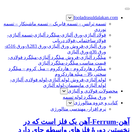
پرش
فولاد رسول دلاکان
فولاد آلیاژی-میلگرد آلیاژی-تسمه آلیاژی-ورق آلیاژی-لوله آلیاژی-
به
fooladrasuldalakan.com
نبشی فولادی-ناودانی فولادی-قیمت ورق-قیمت فولاد
محتوا
تسمه ترانس – تسمه فابریک – تسمه ماشینکار – تسمه
نوردی
فولاد آلیاژی-ورق آلیاژی-میلگرد آلیاژی-تسمه آلیاژی-
فولاد ساختمانی-فولاد دریایی
ورق آلیاژی-فروش ورق آلیاژی-ورق A283-ورق a516-
ورق a36-ورق آلیاژی
میلگرد آلیاژی-فروش میلگرد آلیاژی-میلگرد فولادی-
قیمت مناسب میلگرد-میلگرد آلیاژی
میلگرد هاردکروم – هاردکروم – میل کروم – میلگرد
سختی بالا – میله هاردکروم
لوله آلیاژی-فروش لوله آلیاژی-لوله فولادی آلیاژی-
لوله آلیاژی مانیسمان-لوله آلیاژی
محصولات فولادی و آلیاژی
ورق میلگرد لوله تسمه
کتاب و جزوه متالورژی
نرم افزار- مهندسی متالورژی
آهن-Ferrum-آهن یک فلز است که در
نخستین دورۀ فلزهای واسطه جای دارد