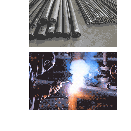
📞
تماس با مجموعه فولاد رسول دلاکان
📱
Phone: 09122136675 – 02128423820