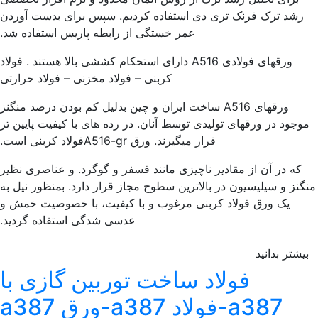
رشد ترک فرنک تری دی استفاده کردیم. سپس برای بدست آوردن
عمر خستگی از رابطه پاریس استفاده شد.
ورقهای فولادی A516 دارای استحکام کششی بالا هستند . فولاد
کربنی – فولاد مخزنی – فولاد حرارتی
ورقهای A516 ساخت ایران و چین بدلیل کم بودن درصد منگنز
وجود در ورقهای تولیدی توسط آنان. در رده های با کیفیت پایین تر
قرار میگیرند. ورق A516-grفولاد کربنی است.
که در آن از مقادیر ناچیزی مانند فسفر و گوگرد. و عناصری نظیر
گنز و سیلیسیون در بالاترین سطوح مجاز قرار دارد. بمنظور نیل به
یک ورق فولاد کربنی مرغوب و با کیفیت، با خصوصیت خمش و
عدسی شدگی استفاده گردید.
یشتر بدانید
فولاد ساخت توربین گازی با
a387-فولاد a387-ورق a387