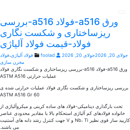
پر
فولاد رسول دلاکان
فولاد آلیاژی-میلگرد آلیاژی-تسمه آلیاژی-ورق آلیاژی-لوله آلیاژی-
به
نبشی فولادی-ناودانی فولادی-قیمت ورق-قیمت فولاد
محت
ورق a516-فولاد a516-بررسی
ریزساختاری و شکست نگاری
فولاد-قیمت فولاد آلیاژی
ای 20, 2026
جولای 20, 2026
foolad
فولاد آلیاژی
،
فولاد
مخزن سازی
ورق a516-فولاد a516-بررسی ریزساختاری و شکست نگاری فولاد
عملیات حرارتی ASTM A516
رسی ریزساختاری و شکست نگاری فولاد عملیات حرارتی شده ی
ASTM A516 Gr 60
تحت بارگذاری دینامیکی-فولاد های ساده کربنی و میکروآلیاژی از
خانواده فولادهای کم آلیاژی استحکام بالا با مقادیر محدودی عناصر
کاربید ساز قوی نظیر Nb، Ti و V جهت کنترل رشد دانه های آستنیت
می باشند.