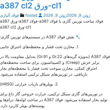
cl1-ورق a387 cl2
ژوئن 9, 2026
ژوئن 9, 2026
foolad
فولاد آلیاژی
فولاد ساخت توربین گازی با فولاد a387-فولاد a387-ورق a387
cl1-ورق a387 cl2
🔧 نقش فولاد A387 در سیستم‌های توربین گازی:
1. مخازن تحت فشار و محفظه‌های احتراق جانبی
فولاد A387 (به‌ویژه گریدهای Gr.22 و Gr.91) به‌دلیل مقاومت بالا در
برابر خزش (Creep) و اکسیداسیون. برای ساخت محفظه‌های
احتراق کمکی، مخازن سوخت تحت فشار یا محفظه‌های بخار
بازیافتی. در توربین‌های سیکل ترکیبی استفاده می‌شود.
2. بویلرهای بازیاب حرارتی (HRSG)
در توربین‌های گازی سیکل ترکیبی، حرارت خروجی گاز داغ برای
تولید بخار استفاده می‌شود. فولاد A387 در ساخت لوله‌ها، درام‌ها و
پوسته‌های بویلر کاربرد دارد.