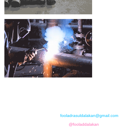
📞
تماس با مجموعه فولاد رسول دلاکان
📱
Phone: 09122136675 – 02128423820
💬
WhatsApp: 09122136675
📧
Email:
fooladrasuldalakan@gmail.com
📷
Instagram:
@fooladdalakan