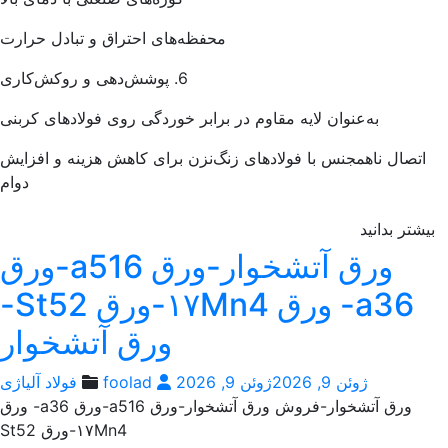
محفظه‌های احتراق و تبادل حرارت
6. پوشش‌دهی و روکش‌کاری
به‌عنوان لایه مقاوم در برابر خوردگی روی فولادهای کربنی
اتصال ناهمجنس با فولادهای زنگ‌نزن برای کاهش هزینه و افزایش
دوام
یشتر بدانید
ورق آتشخوار-ورق a516-ورق
a36- ورق ۱۷Mn4-ورق St52-
ورق آتشخوار
ژوئن 9, 2026
ژوئن 9, 2026
foolad
فولاد آلیاژی
ورق آتشخوار-فروش ورق آتشخوار-ورق a516-ورق a36- ورق
۱۷Mn4-ورق St52