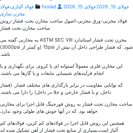
ولای 15, 2026
جولای 15, 2026
foolad
فولاد آلیاژی
،
فولاد
مخزن سازی
فولاد مخزنی-ورق مخزنی-اصول ساخت مخازن تحت فشار-روش
ساخت مخازن تحت فشار
مخزن تحت فشار استاندارد ASTM SEC VIII به مخازنی گفته می
شود. که فشار طراحی داخل آن بیش از 15psi (و کمتر از 3000psi)
باشد.
این مخازن فلزی معمولاً استوانه ای یا کروی. برای نگهداری و یا
انجام فرآیندهای شیمیایی مایعات و یا گازها می باشند.
که توانایی مقاومت در برابر بارگذاری های مختلف فشار. (فشار
داخل، و یا فشار خارجی و خلا در داخل) را دارا می باشند.
خت مخازن تحت فشار به روش فورجینگ قابل اجرا برای مخازنی
خواهد بود. که در آنها جوش های طولی وجود ندارد.
همچنین این روش قابل اجرا در فولادهای کم کربن، فولادهای کم
آلیاژ است.بسیاری از منابع تحت فشار از آهن تشکیل شده اند