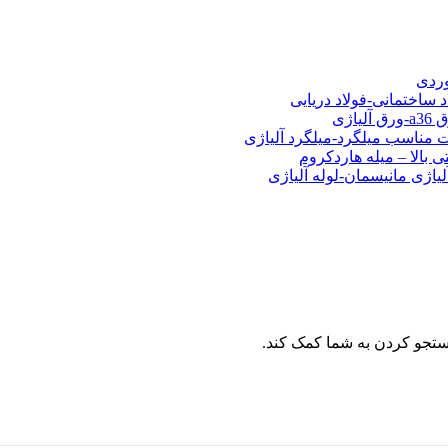
شی فولادی-ناودانی فولادی-قیمت ورق-قیمت فولاد
وردی
د ساختمانی-فولاد دریایی
ت مناسب میلگرد-میلگرد آلیاژی
 بالا – میله هاردکروم
لیاژی مانیسمان-لوله آلیاژی
تجو کردن به شما کمک کند.