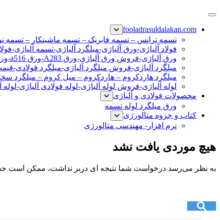
پرش
فولاد رسول دلاکان
فولاد آلیاژی-میلگرد آلیاژی-تسمه آلیاژی-ورق آلیاژی-لوله آلیاژی-نب
به
fooladrasuldalakan.com
محتوا
تسمه ترانس – تسمه فابریک – تسمه ماشینکار – تسمه ن
فولاد آلیاژی-ورق آلیاژی-میلگرد آلیاژی-تسمه آلیاژی-فولا
ورق آلیاژی-فروش ورق آلیاژی-ورق A283-ورق a516-ورق a36-ورق آلیاژی
میلگرد آلیاژی-فروش میلگرد آلیاژی-میلگرد فولادی-قیم
میلگرد هاردکروم – هاردکروم – میل کروم – میلگرد سختی
لوله آلیاژی-فروش لوله آلیاژی-لوله فولادی آلیاژی-لوله آ
محصولات فولادی و آلیاژی
ورق میلگرد لوله تسمه
کتاب و جزوه متالورژی
نرم افزار- مهندسی متالورژی
هیچ موردی یافت نشد
به نظر می‌رسد درخواست شما نتیجه ای دربر نداشت، ممکن است جس
جستجو
برای:
Search