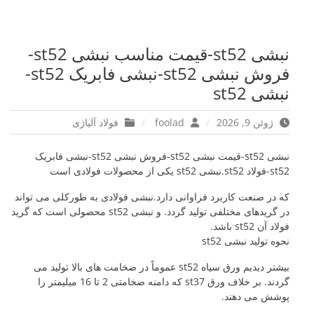
نبشی st52-قیمت مناسب نبشی st52-
فروش نبشی st52-نبشی فابریک st52-
نبشی st52
ژوئن 9, 2026
foolad
فولاد آلیاژی
نبشی st52-قیمت نبشی st52-فروش نبشی st52-نبشی فابریک
st52-فولاد st52.نبشی st52 یکی از محصولات فولادی است
که در صنعت کاربرد فراوانی دارد.نبشی فولادی به طورکلی می تواند
در گریدهای مختلفی تولید گردد. و نبشی st52 محصولی است که گرید
فولاد آن st52 باشد.
نحوه تولید نبشی st52
بیشتر دیدیم ورق سیاه st52 عموماً در ضخامت های بالا تولید می
گردند. بر خلاف ورق st37 که دامنه ضخامتی 2 تا 16 میلیمتر را
پوشش می دهند.