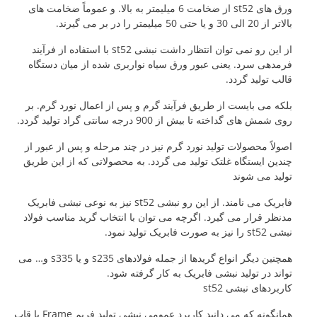
ورق های st52 از ضخامت 6 میلیمتر به بالا. و عموماً ضخامت های
بالاتر از 20 الی 30 و یا حتی 50 میلیمتر را در بر می گیرند.
از این رو نمی توان انتظار داشت نبشی st52 با استفاده از فرآیند
فرمدهی سرد. یعنی عبور ورق سیاه نواربری شده از میان دستگاه
قالب تولید گردد.
بلکه می بایست از طریق فرآیند گرم و پس از اعمال نورد گرم. بر
روی شمش های گداخته تا بیش از 900 درجه سانتی گراد تولید گردد.
اصولاً محصولات تولید نورد گرم نیز در چند مرحله و پس از عبور از
چندین ایستگاه غلتک تولید می گردد. به محصولاتی که از این طریق
تولید می شوند
فابریک می نامند. از این رو نبشی st52 نیز به نوعی نبشی فابریک
مدنظر قرار می گیرد. اگرچه می توان با انتخاب گرید مناسب فولاد
نبشی st52 را نیز به صورت فابریک تولید نمود.
همچنین دیگر انواع گریدها از جمله فولادهای s235 و یا s335 و… می
تواند در تولید نبشی فابریک به کار گرفته شود.
کاربردهای نبشی st52
همانگونه که می دانید کاربرد عمومی نبشی تولید فریم Frame یا قاب