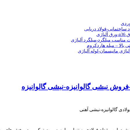
شی فولادی-ناودانی فولادی-قیمت ورق-قیمت فولاد
وردی
د ساختمانی-فولاد دریایی
ت مناسب میلگرد-میلگرد آلیاژی
 بالا – میله هاردکروم
لیاژی مانیسمان-لوله آلیاژی
فروش نبشی گالوانیزه-نبشی گالوانیزه
لادی گالوانیزه-نبشی آهنی
د. این مقطع فولادی به تنهایی یا به صورت ترکیبی، در بخش های مخت