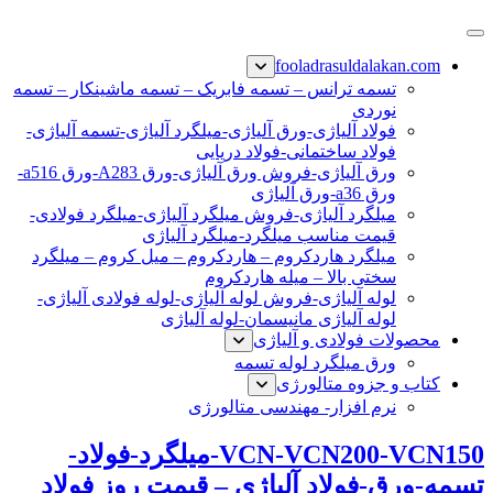
پرش
فولاد رسول دلاکان
فولاد آلیاژی-میلگرد آلیاژی-تسمه آلیاژی-ورق آلیاژی-لوله آلیاژی-
به
fooladrasuldalakan.com
نبشی فولادی-ناودانی فولادی-قیمت ورق-قیمت فولاد
محتوا
تسمه ترانس – تسمه فابریک – تسمه ماشینکار – تسمه
نوردی
فولاد آلیاژی-ورق آلیاژی-میلگرد آلیاژی-تسمه آلیاژی-
فولاد ساختمانی-فولاد دریایی
ورق آلیاژی-فروش ورق آلیاژی-ورق A283-ورق a516-
ورق a36-ورق آلیاژی
میلگرد آلیاژی-فروش میلگرد آلیاژی-میلگرد فولادی-
قیمت مناسب میلگرد-میلگرد آلیاژی
میلگرد هاردکروم – هاردکروم – میل کروم – میلگرد
سختی بالا – میله هاردکروم
لوله آلیاژی-فروش لوله آلیاژی-لوله فولادی آلیاژی-
لوله آلیاژی مانیسمان-لوله آلیاژی
محصولات فولادی و آلیاژی
ورق میلگرد لوله تسمه
کتاب و جزوه متالورژی
نرم افزار- مهندسی متالورژی
VCN-VCN200-VCN150-میلگرد-فولاد-
تسمه-ورق-فولاد آلیاژی – قیمت روز فولاد