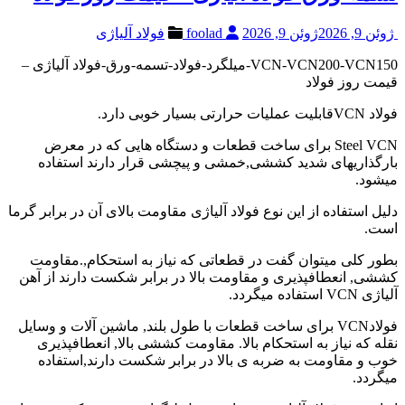
ژوئن 9, 2026
ژوئن 9, 2026
foolad
فولاد آلیاژی
VCN-VCN200-VCN150-میلگرد-فولاد-تسمه-ورق-فولاد آلیاژی –
قیمت روز فولاد
فولاد VCNقابلیت عملیات حرارتی بسیار خوبی دارد.
Steel VCN برای ساخت قطعات و دستگاه هایی که در معرض
بارگذاریهای شدید کششی,خمشی و پیچشی قرار دارند استفاده
میشود.
دلیل استفاده از این نوع فولاد آلیاژی مقاومت بالای آن در برابر گرما
است.
بطور کلی میتوان گفت در قطعاتی که نیاز به استحکام,.مقاومت
کششی, انعطافپذیری و مقاومت بالا در برابر شکست دارند از آهن
آلیاژی VCN استفاده میگردد.
فولادVCN برای ساخت قطعات با طول بلند, ماشین آلات و وسایل
نقله که نیاز به استحکام بالا. مقاومت کششی بالا, انعطافپذیری
خوب و مقاومت به ضربه ی بالا در برابر شکست دارند,استفاده
میگردد.