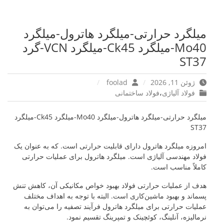
میلگرد حرارتی-میلگرد هاترول-میلگرد
Mo40-میلگرد Ck45-میلگرد VCN-گرد
ST37
ژوئن 11, 2026
foolad
فولاد آلیاژی
،
فولاد ساختمانی
میلگرد حرارتی-میلگرد هاترول-میلگرد Mo40-میلگرد Ck45-میلگرد
ST37
امروزه میلگرد هاترول دارای قابلیت حرارتی است. که به عنوان یک
فولاد مهندسی آلیاژی است. میلگرد هاترول برای عملیات حرارتی
کاملاً مناسب است.
هدف از عملیات حرارتی فولاد بهبود خواص مکانیکی آن، کاهش تنش
پسماند و بهبود ماشین‌کاری است. البته با توجه به اهداف مختلف
عملیات حرارتی برای میلگرد هاترول فرآیند تصفیه را می‌توان به
نرمالیزه، آنلینگ، کوئچینک و تمپرینگ تقسیم نمود.