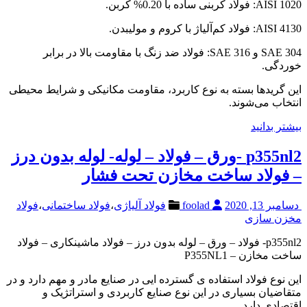
AISI 1020: فولاد کربنی ساده با 0.20% کربن.
AISI 4130: فولاد کم‌آلیاژ با کروم و مولیبدن.
SAE 304 و SAE 316: فولاد ضد زنگ با مقاومت بالا در برابر
خوردگی.
این گریدها بسته به نوع کاربرد، مقاومت مکانیکی و شرایط محیطی
انتخاب می‌شوند.
بیشتر بدانید
p355nl2 -ورق – فولاد – لوله- لوله بدون درز
– فولاد ساخت مخازن تحت فشار
دسامبر 13, 2020
foolad
فولاد آلیاژی
،
فولاد ساختمانی
،
فولاد
مخزن سازی
p355nl2- فولاد – ورق – لوله بدون درز – فولاد ماشینکاری – فولاد
ساخت مخازن – P355NL1
این نوع فولاد استفاده ی گسترده ایی در صنایع مادر و مهم دارد و در
متقاضیان بسیاری در این نوع صنایع کاربردی و استراتژیک و
اقتصادی دارد.