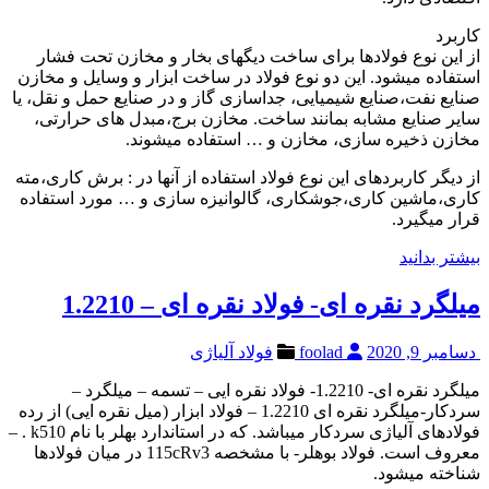
کاربرد
از این نوع فولادها برای ساخت دیگهای بخار و مخازن تحت فشار
استفاده میشود. این دو نوع فولاد در ساخت ابزار و وسایل و مخازن
صنایع نفت،صنایع شیمیایی، جداسازی گاز و در صنایع حمل و نقل، یا
سایر صنایع مشابه بمانند ساخت. مخازن برج،مبدل های حرارتی،
مخازن ذخیره سازی، مخازن و … استفاده میشوند.
از دیگر کاربردهای این نوع فولاد استفاده از آنها در : برش کاری،مته
کاری،ماشین کاری،جوشکاری، گالوانیزه سازی و … مورد استفاده
قرار میگیرد.
بیشتر بدانید
میلگرد نقره ای- فولاد نقره ای – 1.2210
دسامبر 9, 2020
foolad
فولاد آلیاژی
میلگرد نقره ای- 1.2210- فولاد نقره ایی – تسمه – میلگرد –
سردکار-میلگرد نقره ای 1.2210 – فولاد ابزار (میل نقره ایی) از رده
فولادهای آلیاژی سردکار میباشد. که در استاندارد بهلر با نام k510 . –
معروف است. فولاد بوهلر- با مشخصه 115cRv3 در میان فولادها
شناخته میشود.