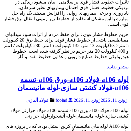
تأثیرات خطوط فشار قوی بر سلامتی : بیان میشود زندگی در
نزدیکی خطوط فشار قوی احتمال بیماریهای نظیر سرطان,.
ناباروری و برخی بیماریهای روانی را افزایش میدهد. یک راه حل
مبارزه با این مشکل استفاده از خطوط زیر زمینی انتقال برق فشار
قوی است.
حریم خطوط فشار قوی : برای حفظ مردم از اثرات سوء میدانهای
مقناطیسی ناشی از خطوط فشار قوی. برای حفظ برق 20 کیلوولت
5 متر< 63کیلووت 13 متر, 132 کیلوولت 15متر. 230 کیلوولت 17متر
و 400 کیلوولت 20 متر حریم در نظر گرفته شده است. خطوط
هیدرولیکی خطوط صنایع دارویی و غذایی خطوط نفت و گاز
بیشتر بدانید
لوله a106-فولاد a106-ورق a106-تسمه
a106-فولاد کشتی سازی-لوله مانیسمان
ژوئن 11, 2026
ژوئن 11, 2026
foolad
فولاد آلیاژی
لوله a106-فولاد a106-ورق a106-تسمه a106-فولاد حرارتی-فولاد
کشتی سازی-لوله مانیسمان-لوله آتشخوار-لوله حرارتی
لوله A106 لوله های مانیسمان کربن استیل بوده. که در پروژه های