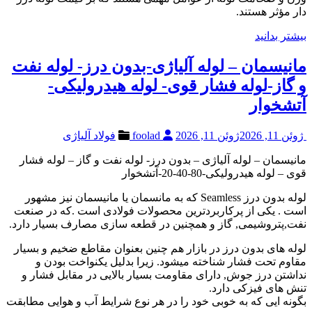
دار مؤثر هستند.
بیشتر بدانید
مانیسمان – لوله آلیاژی-بدون درز- لوله نفت
و گاز-لوله فشار قوی- لوله هیدرولیکی-
آتشخوار
ژوئن 11, 2026
ژوئن 11, 2026
foolad
فولاد آلیاژی
مانیسمان – لوله آلیاژی – بدون درز- لوله نفت و گاز – لوله فشار
قوی – لوله هیدرولیکی-80-40-20-آتشخوار
لوله بدون درز Seamless که به مانسمان یا مانیسمان نیز مشهور
است . یکی از پرکاربردترین محصولات فولادی است .که در صنعت
نفت,پتروشیمی, گاز و همچنین در قطعه سازی مصارف بسیار دارد.
لوله های بدون درز در بازار هم چنین بعنوان مقاطع ضخیم و بسیار
مقاوم تحت فشار شناخته میشود. زیرا بدلیل یکنواخت بودن و
نداشتن درز جوش, دارای مقاومت بسیار بالایی در مقابل فشار و
تنش های فیزکی دارد.
بگونه ایی که به خوبی خود را در هر نوع شرایط آب و هوایی مطابقت