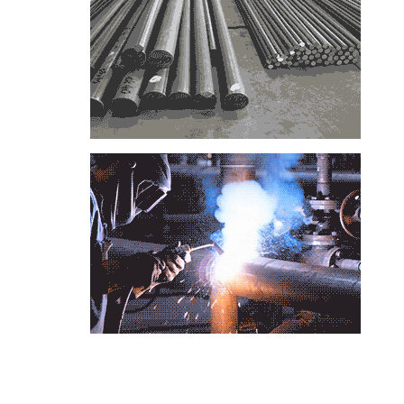
📞
تماس با مجموعه فولاد رسول دلاکان
📱
Phone: 09122136675 – 02128423820