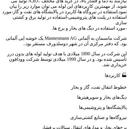
نیازمند به دما و فشار بالا، در گرید های مختلف A,B,C تولید می
شوند. از مهمترین کاربردهای این لوله می توان موارد زیر را بیان
نمود.استفاده در نیروگاه ها-کاربرد در پالایشگاه های نفت و گاز-مورد
استفاده در پلنت های پتروشیمی-استفاده در تولید برق و کشتی
سازی
-مورد استفاده در دیگ های بخار و برج ها.
شرکت مانسمان به آلمانی Mannesmann AG یک خوشه ایی آلمانی
بود. که دفتر مرکزی آن در شهر دوسلدورف مستقر بود..
این شرکت در سال 1890 میلادی با هدف تولید لوله های بدون درز
تأسیس شده بود. و در سال 1999 میلادی توسط شرکت وودافون
خریداری شد.
🏭 کاربردها
خطوط انتقال نفت، گاز و بخار
دیگ‌های بخار و سوپرهیترها
پالایشگاه‌ها و پتروشیمی‌ها
نیروگاه‌ها و صنایع کشتی‌سازی
برج‌های بخار و مدارهای انتقال سیالات پرفشار