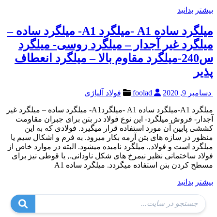
بیشتر بدانید
میلگرد ساده A1 -میلگرد A1- میلگرد ساده –
میلگرد غیر آجدار – میلگرد روسی- میلگرد
س240-میلگرد مقاوم بالا – میلگرد انعطاف
پذیر
دسامبر 9, 2020
foolad
فولاد آلیاژی
میلگرد A1-میلگرد ساده A1 -میلگردA1- میلگرد ساده – میلگرد غیر
آجدار- فروش میلگرد- این نوع فولاد در بتن برای جبران مقاومت
کششی پایین آن مورد استفاده قرار میگیرد. فولادی که به این
منظور در سازه های بتن آرمه بکار میرود. به فرم و اشکال سیم یا
میلگرد است و فولاد,. میلگرد نامیده میشود. البته در موارد خاص از
فولاد ساختمانی نظیر نیمرخ های شکل ناودانی., یا قوطی نیز برای
مسطح کردن بتن استفاده میگردد. میلگرد ساده A1
بیشتر بدانید