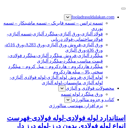
پرش
فولاد رسول دلاکان
فولاد آلیاژی-میلگرد آلیاژی-تسمه آلیاژی-ورق آلیاژی-لوله آلیاژی-
به
fooladrasuldalakan.com
نبشی فولادی-ناودانی فولادی-قیمت ورق-قیمت فولاد
محتوا
تسمه ترانس – تسمه فابریک – تسمه ماشینکار – تسمه
نوردی
فولاد آلیاژی-ورق آلیاژی-میلگرد آلیاژی-تسمه آلیاژی-
فولاد ساختمانی-فولاد دریایی
ورق آلیاژی-فروش ورق آلیاژی-ورق A283-ورق a516-
ورق a36-ورق آلیاژی
میلگرد آلیاژی-فروش میلگرد آلیاژی-میلگرد فولادی-
قیمت مناسب میلگرد-میلگرد آلیاژی
میلگرد هاردکروم – هاردکروم – میل کروم – میلگرد
سختی بالا – میله هاردکروم
لوله آلیاژی-فروش لوله آلیاژی-لوله فولادی آلیاژی-
لوله آلیاژی مانیسمان-لوله آلیاژی
محصولات فولادی و آلیاژی
ورق میلگرد لوله تسمه
کتاب و جزوه متالورژی
نرم افزار- مهندسی متالورژی
استاندارد لوله فولادی-لوله فولادی-فهرست
انواع لوله فولادی بدون درز-لوله درز دار