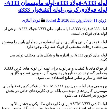
لوله A333-فولاد a333-لوله مانیسمان A333-
لوله فولادی کربنی-لوله آتشخوار a333
ژوئن 11, 2026
ژوئن 11, 2026
foolad
فولاد آلیاژی
لوله A333-فولاد A333- لوله مانیسمان A333-فولاد A333، نوعی از
لوله های فولادی است.
لوله فولادی کربنی و آلیاژی برای استفاده در دماهای پایین را پوشش
می دهد. درجات مختلفی از فولاد ضد زنگ وجود دارد.
لوله های کربن A333 در اندازه ها و شکل های مختلف تولید می
کنند.
از فولادهای با کیفیت و مرغوب برای تهیه این لوله های کربن A333
به طور گسترده در صنایع پتروشیمی، گاز طبیعی. نفت و گاز و
ساخت و ساز و سایر صنایع استفاده می شود،
بهره می برند.لوله بدون درز ASTM A333 از فولاد کربن نه تنها برای
مهمترین کاربردهای مهندسی بلکه برای کاربردهای خاص در بخش
خودرو نیز استفاده می شود.
لوله کشی ASTM A333 برای کابردهای مکانیکی و فشار بالا و
همچنین برای استفاده عمومی در خطوط بخار، آب، گاز طبیعی و هوا