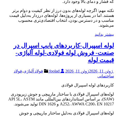
که فشار و دمای بالا وجود دارد.
نکته مهم: اگرچه لوله‌های بدون درز از نظر کیفیت و دوام برتر
هستند. اما در بسیاری از پروژه‌ها، لوله‌های درزدار به‌دلیل قیمت
مناسب و در دسترس بودن، انتخاب اقتصادی‌تری محسوب
می‌شوند.
بیشتر بدانید
لوله اسپیرال-کاربردهای پایپ اسپرال در
صنعت- فروش لوله فولادی-لوله آلیاژی-
قیمت لوله
ژوئن 11, 2026
ژوئن 11, 2026
foolad
فولاد آلیاژی
،
فولاد
ساختمانی
کاربردهای لوله اسپیرال فولادی
لوله‌های اسپیرال فولادی با ساختار مارپیچی و جوش زیرپودری
(SAW)، بر اساس استانداردهای بین‌المللی مانند API 5L، ASTM
A252، AWWA C200، EN 10217 و DIN 1626 تولید می‌شوند.
لوله‌های اسپیرال فولادی به‌دلیل ساختار مارپیچی و جوش