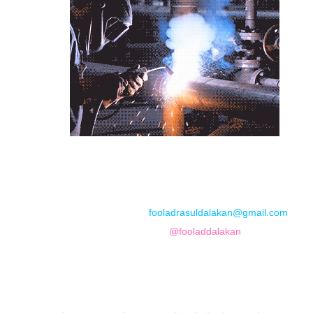
📞
تماس با مجموعه فولاد رسول دلاکان
📱
Phone: 09122136675 – 02128423820
💬
WhatsApp: 09122136675
📧
Email:
fooladrasuldalakan@gmail.com
📷
Instagram:
@fooladdalakan