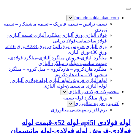
پرش
فولاد رسول دلاکان
فولاد آلیاژی-میلگرد آلیاژی-تسمه آلیاژی-ورق آلیاژی-لوله آلیاژی-
به
fooladrasuldalakan.com
نبشی فولادی-ناودانی فولادی-قیمت ورق-قیمت فولاد
محتوا
تسمه ترانس – تسمه فابریک – تسمه ماشینکار – تسمه
نوردی
فولاد آلیاژی-ورق آلیاژی-میلگرد آلیاژی-تسمه آلیاژی-
فولاد ساختمانی-فولاد دریایی
ورق آلیاژی-فروش ورق آلیاژی-ورق A283-ورق a516-
ورق a36-ورق آلیاژی
میلگرد آلیاژی-فروش میلگرد آلیاژی-میلگرد فولادی-
قیمت مناسب میلگرد-میلگرد آلیاژی
میلگرد هاردکروم – هاردکروم – میل کروم – میلگرد
سختی بالا – میله هاردکروم
لوله آلیاژی-فروش لوله آلیاژی-لوله فولادی آلیاژی-
لوله آلیاژی مانیسمان-لوله آلیاژی
محصولات فولادی و آلیاژی
ورق میلگرد لوله تسمه
کتاب و جزوه متالورژی
نرم افزار- مهندسی متالورژی
لوله فولادی api5l-لوله x52-قیمت لوله
فولادی-فروش لوله فولادی-لوله مانیسمان