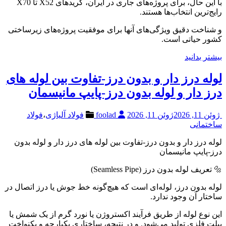
با این حال، برای پروژه‌های جاری در ایران، گریدهای X52 تا X70
رایج‌ترین انتخاب‌ها هستند.
و شناخت دقیق ویژگی‌های آنها برای موفقیت پروژه‌های زیرساختی
کشور حیاتی است.
بیشتر بدانید
لوله درز دار و بدون درز-تفاوت بین لوله های
درز دار و لوله بدون درز-پایپ مانیسمان
ژوئن 11, 2026
ژوئن 11, 2026
foolad
فولاد آلیاژی
،
فولاد
ساختمانی
لوله درز دار و بدون درز-تفاوت بین لوله های درز دار و لوله بدون
درز-پایپ مانیسمان
🔩 تعریف لوله بدون درز (Seamless Pipe)
لوله بدون درز، لوله‌ای است که هیچ‌گونه خط جوش یا درز اتصال در
ساختار آن وجود ندارد.
این نوع لوله از طریق فرآیند اکستروژن یا نورد گرم از یک شمش یا
بیلت فلزی تولید می‌شود. و در نتیجه، ساختاری یکپارچه و یکنواخت