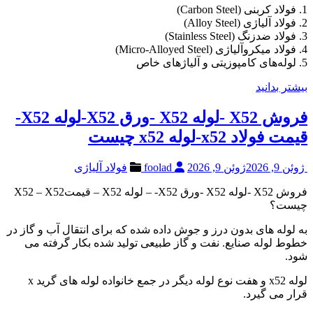
1. فولاد کربنی (Carbon Steel)
2. فولاد آلیاژی (Alloy Steel)
3. فولاد ضدزنگ (Stainless Steel)
4. فولاد میکروآلیاژی (Micro-Alloyed Steel)
5. لوله‌های کامپوزیتی و آلیاژهای خاص
بیشتر بدانید
فروش X52 -لوله X52 -ورق X52-لوله X52-
قیمت فولاد x52-لوله x52 چیست
ژوئن 9, 2026
ژوئن 9, 2026
foolad
فولاد آلیاژی
فروش X52 -لوله X52 -ورق X52- – لوله X52 – قیمتX52 – X52
چیست؟
به لوله های بدون درز و جوش داده شده که برای انتقال آب و گاز در
خطوط لوله صنایع. نفت و گاز طبیعی تولید شده بکار گرفته می
شود.
لوله x52 و هفت نوع لوله دیگر در جمع خانواده لوله های گرید x
قرار می گیرد.