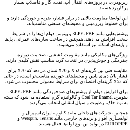
زیرپودری، در پروژه‌های انتقال آب، نفت، گاز و فاضلاب بسیار
پرکاربرد هستند.
این لوله‌ها مقاومت بالایی در برابر فشار، ضربه و خوردگی دارند و
برای خطوط زیرزمینی و محیط‌های صنعتی مناسب‌اند.
پوشش‌هایی مانند 3LPE، FBE و بیتومن دوام آن‌ها را در شرایط
سخت افزایش می‌دهند. همچنین در ساخت سازه‌های عمرانی، پل‌ها
و پایه‌های اسکله نیز استفاده می‌شوند.
ویژگی‌های مکانیکی مانند مقاومت کششی، ضخامت دیواره،
چقرمگی و جوش‌پذیری در انتخاب گرید مناسب نقش کلیدی دارند.
مقایسه فنی بین گریدهای X52 و X70 نشان می‌دهد که X70 برای
فشار بالا، دمای پایین و محیط‌های خورنده مناسب‌تر است، در حالی
که X52 گزینه‌ای اقتصادی برای شرایط معمولی محسوب می‌شود.
برای افزایش دوام، از پوشش‌های ضدخوردگی مانند 3LPE، FBE،
بیتومن، Coal Tar Enamel و گالوانیزه گرم استفاده می‌شود که بسته
به نوع خاک، رطوبت و سیال انتقالی انتخاب می‌گردند.
همچنین، شرکت‌های داخلی مانند کالوپ، ایران اسپیرال و
لوله‌سازی اهواز و برندهای خارجی مانند Welspun، Tenaris و
EUROPIPE در تولید این نوع لوله‌ها فعال هستند.