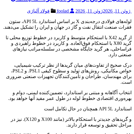
ژوئن 11, 2026
ژوئن 11, 2026
foolad
فولاد آلیاژی
لوله‌های فولادی درجه‌بندی X بر اساس استاندارد API 5L، ستون
فقرات صنعت انتقال نفت و گاز در جهان و ایران را تشکیل می‌دهند.
از گرید X42 با استحکام متوسط و کاربرد در خطوط توزیع محلی تا
گرید X80 با استحکام فوق‌العاده. و کاربرد در خطوط راهبردی و
فراساحلی، هر گرید جایگاه مشخصی در سلسله‌مراتب نیازهای
صنعتی دارد.
درک صحیح از تفاوت‌های میان گریدها از نظر ترکیب شیمیایی،
خواص مکانیکی، روش‌های تولید و سطوح کیفی PSL1. و PSL2،
برای مهندسان، طراحان و تأمین‌کنندگان تجهیزات صنعتی ضروری
است.
انتخاب آگاهانه و مبتنی بر استاندارد، تضمین‌کننده ایمنی، دوام و
بهره‌وری اقتصادی خطوط لوله در طول عمر مفید آنها خواهد بود.
استاندارد API 5L همچنان در حال تکامل است
و گریدهای جدیدتر با استحکام بالاتر (مانند X100 و X120). نیز در
مراحل تحقیق و توسعه قرار دارند.