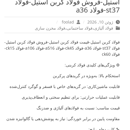
استیل-فروش فولاد کربن استیل-فولاد
st37-فولاد a36
ژوئن 10, 2026
foolad
فولاد آلیاژی
،
فولاد ساختمانی
،
فولاد مخزن سازی
فولاد کربن استیل-قیمت فولاد کربن استیل-فروش فولاد کربن استیل-
فولاد st37-فولاد a36-فولاد ck45-فولاد a516-فولاد a106-فولاد ck15-
فولاد ck60
⚙️ ویژگی‌های کلیدی فولاد کربنی:
استحکام بالا: به‌ویژه در گریدهای پرکربن
قابلیت ماشین‌کاری: در گریدهای خاص با فسفر و گوگرد کنترل‌شده
قابلیت عملیات حرارتی: برای تنظیم سختی و انعطاف‌پذیری
قیمت مناسب: نسبت به فولادهای آلیاژی و ضدزنگ
مقاومت پایین در برابر خوردگی: نیاز به پوشش‌دهی یا گالوانیزه شدن
🔧 کاربردهای رایج: