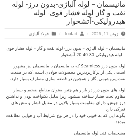
مانیسمان – لوله آلیاژی-بدون درز- لوله
نفت و گاز-لوله فشار قوی- لوله
هیدرولیکی-آتشخوار
ژوئن 11, 2026
foolad
فولاد آلیاژی
مانیسمان – لوله آلیاژی – بدون درز- لوله نفت و گاز – لوله فشار قوی
– لوله هیدرولیکی-80-40-20-آتشخوار
لوله بدون درز Seamless که به مانسمان یا مانیسمان نیز مشهور
است . یکی از پرکاربردترین محصولات فولادی است .که در صنعت
نفت,پتروشیمی, گاز و همچنین در قطعه سازی مصارف بسیار دارد.
لوله های بدون درز در بازار هم چنین بعنوان مقاطع ضخیم و بسیار
مقاوم تحت فشار شناخته میشود. زیرا بدلیل یکنواخت بودن و نداشتن
درز جوش, دارای مقاومت بسیار بالایی در مقابل فشار و تنش های
فیزکی دارد.
بگونه ایی که به خوبی خود را در هر نوع شرایط آب و هوایی مطابقت
میدهد.
مشخصات فنی لوله مانیسمان