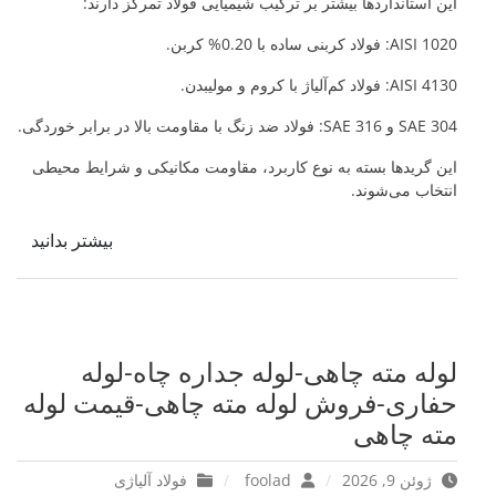
این استانداردها بیشتر بر ترکیب شیمیایی فولاد تمرکز دارند:
AISI 1020: فولاد کربنی ساده با 0.20% کربن.
AISI 4130: فولاد کم‌آلیاژ با کروم و مولیبدن.
SAE 304 و SAE 316: فولاد ضد زنگ با مقاومت بالا در برابر خوردگی.
این گریدها بسته به نوع کاربرد، مقاومت مکانیکی و شرایط محیطی
انتخاب می‌شوند.
بیشتر بدانید
لوله مته چاهی-لوله جداره چاه-لوله
حفاری-فروش لوله مته چاهی-قیمت لوله
مته چاهی
ژوئن 9, 2026
foolad
فولاد آلیاژی