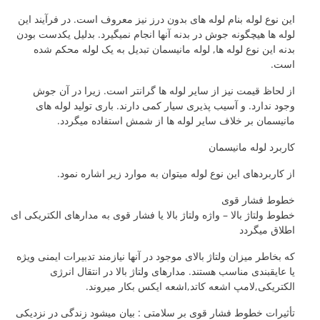
این نوع لوله بنام لوله های بدون درز نیز معروف است. در فرآیند این
لوله ها هیچگونه جوش در بدنه آنها انجام نمیگیرد. بدلیل یکدست بودن
بدنه این نوع لوله ها, لوله مانیسمان تبدیل به یک لوله محکم شده
است.
از لحاظ قیمت نیز از سایر لوله ها گرانتر است. زیرا در آن جوش
وجود ندارد. و آسیب پذیری سیار کمی دارند. باری تولید لوله های
مانیسمان بر خلاف سایر لوله ها از شمش استفاده میگردد.
کاربرد لوله مانیسمان
از کاربردهای این نوع لوله میتوان به موارد زیر اشاره نمود.
خطوط فشار قوی
خطوط ولتاژ بالا – واژه ولتاژ بالا یا فشار قوی به مدارهای الکتریکی ای
اطلاق میگردد
که بخاطر میزان ولتاژ بالای موجود در آنها نیازمند تدبیرات ایمنی ویژه
یا عایقبندی مناسب هستند. مدارهای ولتاژ بالا در انتقال انرژی
الکتریکی,لامپ اشعه کاتد,اشعه ایکس بکار میروند.
تأثیرات خطوط فشار قوی بر سلامتی : بیان میشود زندگی در نزدیکی