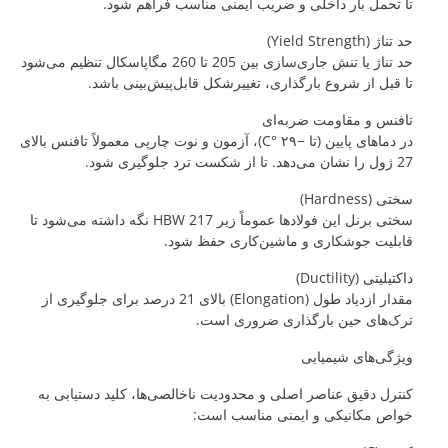
تا تحمل بار داخلی و ضریب ایمنی مناسب فراهم شود.
حد تناژ (Yield Strength)
حد تناژ یا تنش جاری‌سازی بین 205 تا 260 مگاپاسکال تنظیم می‌شود
تا قبل از شروع بارگذاری، تغییرشکل قابل‌پیش‌بینی باشد.
تافنس و مقاومت ضربه‌ای
در دماهای پایین (تا −۲۹ °C)، آزمون و نوت چارپی معمولاً تافنس بالای
27 ژول را نشان می‌دهد. تا از شکست ترد جلوگیری شود.
سختی (Hardness)
سختی برنل این فولادها عموماً زیر 217 HBW نگه داشته می‌شود تا
قابلیت جوشکاری و ماشین‌کاری حفظ شود.
داکتیلیتی (Ductility)
مقدار ازدیاد طول (Elongation) بالای 21 درصد برای جلوگیری از
ترک‌های حین بارگذاری ضروری است.
ویژگی‌های شیمیایی
کنترل دقیق عناصر اصلی و محدودیت ناخالصی‌ها، کلید دستیابی به
خواص مکانیکی و ایمنی مناسب است: