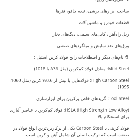
ساخت ابزارهای برشی، تیغه چاقو، فنرها
قطعات خودرو و ماشین‌آلات
ریل راه‌آهن، کابل‌های سیمی، دیگ‌های بخار
ورق‌های ضد سایش و میلگردهای صنعتی
🧷 نام‌های دیگر و اصطلاحات رایج فولاد کربن استیل :
Mild Steel: معادل فولاد کم‌کربن (مثل A36 یا 1018)
High Carbon Steel: فولادهایی با بیش از 0.6% کربن (مثل 1060،
1095)
Tool Steel: گریدهای خاص پرکربن برای ابزارسازی
HSLA (High Strength Low Alloy): فولاد کم‌کربن با عناصر آلیاژی
برای استحکام بالا
فولاد کربنی یا Carbon Steel یکی از پرکاربردترین انواع فولاد در
صنعت است که ترکیب اصلی آن شامل آهن و کربن است.