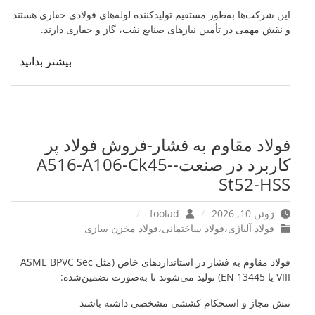
این شرکت‌ها به‌طور مستقیم تولیدکننده لوله‌های فولادی حفاری هستند
و نقش مهمی در تأمین نیازهای صنایع نفت، گاز و حفاری دارند.
بیشتر بدانید
فولاد مقاوم به فشار-فروش فولاد پر
کاربرد در صنعت-A516-A106-Ck45-
St52-HSS
ژوئن 10, 2026
foolad
فولاد آلیاژی
،
فولاد ساختمانی
،
فولاد مخزن سازی
فولاد مقاوم به فشار در استانداردهای خاص (مثل ASME BPVC Sec
VIII یا EN 13445) تولید می‌شوند تا به‌صورت تضمین‌شده:
تنش مجاز و استحکام کششی مشخصی داشته باشند