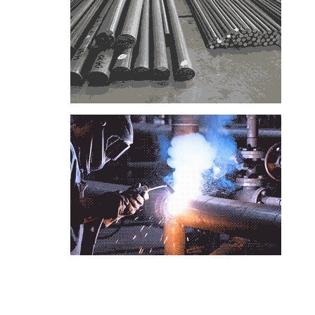
📞
تماس با مجموعه فولاد رسول دلاکان
📱
Phone: 09122136675 – 02128423820
💬
WhatsApp: 09122136675