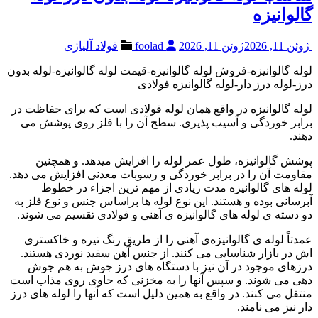
گالوانیزه
ژوئن 11, 2026
ژوئن 11, 2026
foolad
فولاد آلیاژی
لوله گالوانیزه-فروش لوله گالوانیزه-قیمت لوله گالوانیزه-لوله بدون
درز-لوله درز دار-لوله گالوانیزه فولادی
لوله گالوانیزه در واقع همان لوله فولادی است که برای حفاظت در
برابر خوردگی و آسیب پذیری. سطح آن را با فلز روی پوشش می
دهند.
پوشش گالوانیزه، طول عمر لوله را افزایش میدهد. و همچنین
مقاومت آن را در برابر خوردگی و رسوبات معدنی افزایش می دهد.
لوله های گالوانیزه مدت زیادی از مهم ترین اجزاء در خطوط
آبرسانی بوده و هستند. این نوع لوله ها براساس جنس و نوع فلز به
دو دسته ی لوله های گالوانیزه ی آهنی و فولادی تقسیم می شوند.
عمدتاً لوله ی گالوانیزه‌ی آهنی را از طریق رنگ تیره و خاکستری
اش در بازار شناسایی می کنند. از جنس آهن سفید نوردی هستند.
درزهای موجود در آن نیز با دستگاه های درز جوش به هم جوش
دهی می شوند. و سپس آنها را به مخزنی که حاوی روی مذاب است
منتقل می کنند. در واقع به همین دلیل است که آنها را لوله های درز
دار نیز می نامند.