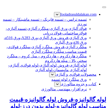
پرش
فولاد رسول دلاکان
فولاد آلیاژی-میلگرد آلیاژی-تسمه آلیاژی-ورق آلیاژی-لوله آلیاژی-
به
fooladrasuldalakan.com
نبشی فولادی-ناودانی فولادی-قیمت ورق-قیمت فولاد
محتوا
تسمه ترانس – تسمه فابریک – تسمه ماشینکار – تسمه
نوردی
فولاد آلیاژی-ورق آلیاژی-میلگرد آلیاژی-تسمه آلیاژی-
فولاد ساختمانی-فولاد دریایی
ورق آلیاژی-فروش ورق آلیاژی-ورق A283-ورق a516-
ورق a36-ورق آلیاژی
میلگرد آلیاژی-فروش میلگرد آلیاژی-میلگرد فولادی-
قیمت مناسب میلگرد-میلگرد آلیاژی
میلگرد هاردکروم – هاردکروم – میل کروم – میلگرد
سختی بالا – میله هاردکروم
لوله آلیاژی-فروش لوله آلیاژی-لوله فولادی آلیاژی-
لوله آلیاژی مانیسمان-لوله آلیاژی
محصولات فولادی و آلیاژی
ورق میلگرد لوله تسمه
کتاب و جزوه متالورژی
نرم افزار- مهندسی متالورژی
لوله گالوانیزه-فروش لوله گالوانیزه-قیمت
مناسب لوله گالوانیزه-لوله بدون درز-لوله