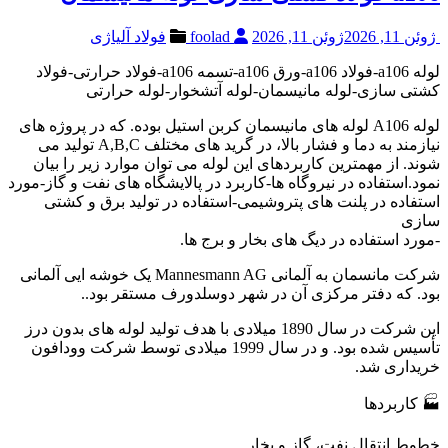
ژوئن 11, 2026
ژوئن 11, 2026
foolad
فولاد آلیاژی
لوله a106-فولاد a106-ورق a106-تسمه a106-فولاد حرارتی-فولاد
کشتی سازی-لوله مانیسمان-لوله آتشخوار-لوله حرارتی
لوله A106 لوله های مانیسمان کربن استیل بوده. که در پروژه های
نیازمند به دما و فشار بالا، در گرید های مختلف A,B,C تولید می
شوند. از مهمترین کاربردهای این لوله می توان موارد زیر را بیان
نمود.استفاده در نیروگاه ها-کاربرد در پالایشگاه های نفت و گاز-مورد
استفاده در پلنت های پتروشیمی-استفاده در تولید برق و کشتی
سازی
-مورد استفاده در دیگ های بخار و برج ها.
شرکت مانسمان به آلمانی Mannesmann AG یک خوشه ایی آلمانی
بود. که دفتر مرکزی آن در شهر دوسلدورف مستقر بود..
این شرکت در سال 1890 میلادی با هدف تولید لوله های بدون درز
تأسیس شده بود. و در سال 1999 میلادی توسط شرکت وودافون
خریداری شد.
🏭 کاربردها
خطوط انتقال نفت، گاز و بخار