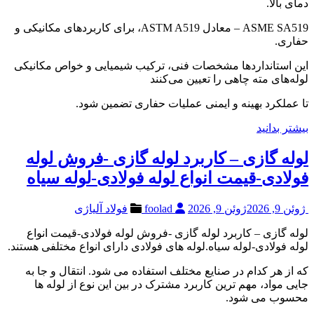
دمای بالا.
ASME SA519 – معادل ASTM A519، برای کاربردهای مکانیکی و
حفاری.
این استانداردها مشخصات فنی، ترکیب شیمیایی و خواص مکانیکی
لوله‌های مته چاهی را تعیین می‌کنند
تا عملکرد بهینه و ایمنی عملیات حفاری تضمین شود.
بیشتر بدانید
لوله گازی – کاربرد لوله گازی -فروش لوله
فولادی-قیمت انواع لوله فولادی-لوله سیاه
ژوئن 9, 2026
ژوئن 9, 2026
foolad
فولاد آلیاژی
لوله گازی – کاربرد لوله گازی -فروش لوله فولادی-قیمت انواع
لوله فولادی-لوله سیاه.لوله های فولادی دارای انواع مختلفی هستند.
که از هر کدام در صنایع مختلف استفاده می شود. انتقال و جا به
جایی مواد، مهم ترین کاربرد مشترک در بین این نوع از لوله ها
محسوب می شود.