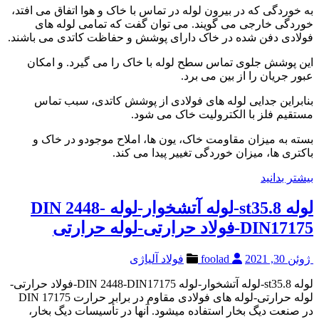
به خوردگی که در بیرون لوله در تماس با خاک و هوا اتفاق می افتد،
خوردگی خارجی می گویند. می توان گفت که تمامی لوله های
فولادی دفن شده در خاک دارای پوشش و حفاظت کاتدی می باشند.
این پوشش جلوی تماس سطح لوله با خاک را می گیرد. و امکان
عبور جریان را از بین می برد.
بنابراین جدایی لوله های فولادی از پوشش کاتدی، سبب تماس
مستقیم فلز با الکترولیت خاک می شود.
بسته به میزان مقاومت خاک، یون ها، املاح موجودو در خاک و
باکتری ها، میزان خوردگی تغییر پیدا می کند.
بیشتر بدانید
لوله st35.8-لوله آتشخوار-لوله DIN 2448-
DIN17175-فولاد حرارتی-لوله حرارتی
ژوئن 30, 2021
foolad
فولاد آلیاژی
لوله st35.8-لوله آتشخوار-لوله DIN 2448-DIN17175-فولاد حرارتی-
لوله حرارتی-لوله های فولادی مقاوم در برابر حرارت DIN 17175
در صنعت دیگ بخار استفاده میشود. آنها در تأسیسات دیگ بخار،