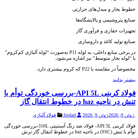
خطوط بخار و مبدل‌های حرارتی
صنایع پتروشیمی و پالایشگاه‌ها
تجهیزات حفاری و فرآوری گاز
صنایع تولید کاغذ و داروسازی
در برخی منابع داخلی، به لوله P11 به‌صورت “لوله آلیاژی کم‌کروم”
یا “لوله بخار متوسط” نیز اشاره می‌شود.
مخصوصاً در مقایسه با P22 که کروم بیشتری دارد.
بیشتر بدانید
فولاد کربنی API 5L-بررسی خوردگی توأم با
تنش در ناحیه haz در خطوط انتقال گاز
ژوئن 9, 2026
ژوئن 9, 2026
foolad
فولاد آلیاژی
فولاد کربنی API 5L- فولاد ضد زنگ آستنیتی 316L-بررسی خوردگی
توأم با تنش (SSC) در ناحیه haz در خطوط انتقال گاز ترش