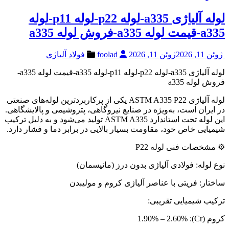
لوله آلیاژی a335-لوله p22-لوله p11-لوله
a335-قیمت لوله a335-فروش لوله a335
ژوئن 11, 2026
ژوئن 11, 2026
foolad
فولاد آلیاژی
لوله آلیاژی a335-لوله p22-لوله p11-لوله a335-قیمت لوله a335-
فروش لوله a335
لوله آلیاژی ASTM A335 P22 یکی از پرکاربردترین لوله‌های صنعتی
در ایران است، به‌ویژه در صنایع نیروگاهی، پتروشیمی و پالایشگاهی.
این لوله تحت استاندارد ASTM A335 تولید می‌شود و به دلیل ترکیب
شیمیایی خاص خود، مقاومت بسیار بالایی در برابر دما و فشار دارد.
⚙️ مشخصات فنی لوله P22
نوع لوله: فولادی آلیاژی بدون درز (مانیسمان)
ساختار: فریتی با عناصر آلیاژی کروم و مولیبدن
ترکیب شیمیایی تقریبی:
کروم (Cr): 1.90% – 2.60%