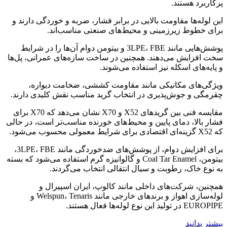
پرکاربرد هستند.
این لوله‌ها مقاومت بالایی در برابر فشار، ضربه و خوردگی دارند و
برای خطوط زیرزمینی و محیط‌های صنعتی مناسب‌اند.
پوشش‌هایی مانند 3LPE، FBE و بیتومن دوام آن‌ها را در شرایط
سخت افزایش می‌دهند. همچنین در ساخت سازه‌های عمرانی، پل‌ها
و پایه‌های اسکله نیز استفاده می‌شوند.
ویژگی‌های مکانیکی مانند مقاومت کششی، ضخامت دیواره،
چقرمگی و جوش‌پذیری در انتخاب گرید مناسب نقش کلیدی دارند.
مقایسه فنی بین گریدهای X52 و X70 نشان می‌دهد که X70 برای
فشار بالا، دمای پایین و محیط‌های خورنده مناسب‌تر است، در حالی
که X52 گزینه‌ای اقتصادی برای شرایط معمولی محسوب می‌شود.
برای افزایش دوام، از پوشش‌های ضدخوردگی مانند 3LPE، FBE،
بیتومن، Coal Tar Enamel و گالوانیزه گرم استفاده می‌شود که بسته
به نوع خاک، رطوبت و سیال انتقالی انتخاب می‌گردند.
همچنین، شرکت‌های داخلی مانند کالوپ، ایران اسپیرال و
لوله‌سازی اهواز و برندهای خارجی مانند Welspun، Tenaris و
EUROPIPE در تولید این نوع لوله‌ها فعال هستند.
بیشتر بدانید