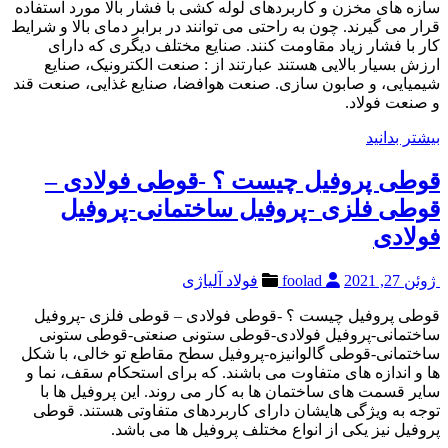
سازه های مخزن و کاربردهای لوله کشی با فشار بالا مورد استفاده
قرار می گیرند. چون به راحتی می توانند در برابر دمای بالا و شرایط
کار با فشار زیاد مقاومت کنند. صنایع مختلف دیگری که دارای
ارزش بسیار بالایی هستند عبارتند از : صنعت الکترونیک، صنایع
شیمیایی، و صابون سازی. صنعت هوافضا، صنایع غذایی، صنعت قند
و صنعت فولاد.
بیشتر بدانید
قوطی پروفیل چیست ؟ -قوطی فولادی –
قوطی فلزی -پروفیل ساختمانی-پروفیل
فولادی
ژوئن 27, 2021
foolad
فولاد آلیاژی
قوطی پروفیل چیست ؟ -قوطی فولادی – قوطی فلزی -پروفیل
ساختمانی-پروفیل فولادی-قوطی ستونی صنعتی-قوطی ستونی
ساختمانی-قوطی گالوانیزه-پروفیل سطح مقاطع تو خالی، با شکل
ها و اندازه های متفاوت می باشند. که برای استحکام سقف، نما و
سایر قسمت های ساختمان ها به کار می روند. این پروفیل ها با
توجه به ویژگی هایشان دارای کاربردهای متفاوتی هستند. قوطی
پروفیل نیز یکی از انواع مختلف پروفیل ها می باشد.