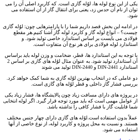
یکی از این نوع لوله ها، لوُله گازی است. که کاربرد اصلی آن را می
توان از نام آن حدس زد، یعنی برای انتقال گاز از آن استفاده می
شود.
در ادامه این بخش قصد داریم شما را با پارامترهایی چون: لوُله گازی
چیست؟ – انواع لوله گاز و کاربرد لوله گاز آشنا کنیم.هر مقطع
فولادی می بایست بر اساس استاندارد خاصی تولید شود. و
استاندارد لوله فولادی برای هر نوع آن متفاوت است.
با توجه به این استاندارد ها، قطر، ضخامت و وزن لوله باید براساس
آن استاندارد تولید شود. به عنوان مثال لوُله های گازی بر اساس 2
استاندارد DIN-2441 و DIN-2440 تولید می شوند
دو عاملی که در انتخاب بهترین لوُله گازی به شما کمک خواهد کرد.
بررسی فشار گاز داخلی و قطر لوُله های گازی است.
در پروژه های دارای مسافت زیاد چون پالایشگاه ها، فشار زیاد یکی
از عوامل مهمی است که باید مورد توجه قرار گیرد. اگر لوله انتخابی
شما قابلیت گاز با فشار کافی را نداشته باشد.
عملاً بدون استفاده است.لوُله های گازی دارای چهار جنس مختلف
هستند. و نسبت به محل پروژه و کاربرد لوله، از نوع خاصی از آنها
استفاده می شود.