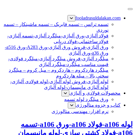
پرش
فولاد رسول دلاکان
فولاد آلیاژی-میلگرد آلیاژی-تسمه آلیاژی-ورق آلیاژی-لوله آلیاژی-
به
fooladrasuldalakan.com
نبشی فولادی-ناودانی فولادی-قیمت ورق-قیمت فولاد
محتوا
تسمه ترانس – تسمه فابریک – تسمه ماشینکار – تسمه
نوردی
فولاد آلیاژی-ورق آلیاژی-میلگرد آلیاژی-تسمه آلیاژی-
فولاد ساختمانی-فولاد دریایی
ورق آلیاژی-فروش ورق آلیاژی-ورق A283-ورق a516-
ورق a36-ورق آلیاژی
میلگرد آلیاژی-فروش میلگرد آلیاژی-میلگرد فولادی-
قیمت مناسب میلگرد-میلگرد آلیاژی
میلگرد هاردکروم – هاردکروم – میل کروم – میلگرد
سختی بالا – میله هاردکروم
لوله آلیاژی-فروش لوله آلیاژی-لوله فولادی آلیاژی-
لوله آلیاژی مانیسمان-لوله آلیاژی
محصولات فولادی و آلیاژی
ورق میلگرد لوله تسمه
کتاب و جزوه متالورژی
نرم افزار- مهندسی متالورژی
لوله a106-فولاد a106-ورق a106-تسمه
a106-فولاد کشتی سازی-لوله مانیسمان