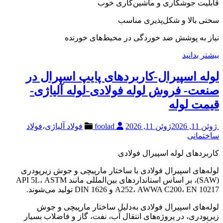
قابلیت جوشکاری و ماشین‌کاری خوب
سختی بالا و شکل‌پذیری مناسب
نیاز به پوشش ضد خوردگی در محیط‌های خورنده
بیشتر بدانید
لوله اسپیرال-کاربردهای پایپ اسپرال در
صنعت- فروش لوله فولادی-لوله آلیاژی-
قیمت لوله
ژوئن 11, 2026
ژوئن 11, 2026
foolad
فولاد آلیاژی
،
فولاد
ساختمانی
کاربردهای لوله اسپیرال فولادی
لوله‌های اسپیرال فولادی با ساختار مارپیچی و جوش زیرپودری
(SAW)، بر اساس استانداردهای بین‌المللی مانند API 5L، ASTM
A252، AWWA C200، EN 10217 و DIN 1626 تولید می‌شوند.
لوله‌های اسپیرال فولادی به‌دلیل ساختار مارپیچی و جوش
زیرپودری، در پروژه‌های انتقال آب، نفت، گاز و فاضلاب بسیار