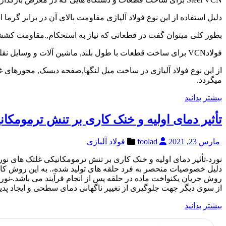
دلیل استفاده از این نوع فولاد آلیاژی مقاومت بالای آن در برابر گرما 
بطور کلی میتوان گفت در قطعاتی که نیاز به استحکام,.مقاومت کششی, انعطافپذی
فولادVCN برای ساخت قطعات با طول بلند, ماشین آلات و وسایل نقله که نیاز به استحکام بالا. مقاومت کششی بالا, انعطافپذیری خوب و مقاومت به ضربه ی بالا در برابر شکست دارند,استفاده میگردد.
از این نوع فولاد آلیاژی در ساخت میل لنگها,صفحه دیسک, محورهای غ
میگردد.
بیشتر بدانید
تأثیر دمای اولیه و خنک کاری بر تنش ترمومکا
مارس 23, 2021
foolad
فولاد آلیاژی
نورد-تأثیر دمای اولیه و خنک کاری بر تنش ترمومکانیکی غلتک های نو
دلیل خصوصیات منحصر به فرد حلقه های تولید شده،. به این روش کاربرد
روش جریان یکنواخت ماده در حلقه پس از انجام فرآیند می باشد.-نورد س
از سوی دیگر جهت جلوگیری از تغییر ناگهانی دمای سطحی و ایجاد پدید
بیشتر بدانید