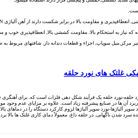
است.
ری و مقاومت بالا در برابر شکست دارند از آهن آلیاژی VCN استفاده میگردد.
یر مرکز,میل سوپاپ, اجزاء و قطعات دندانه دار. شافتهای مربوط به 
نیکی غلتک های نورد حلقه
رد حلقه-نورد حلقه یک فرآیند شکل دهی فلزات است که. برای آهنگری ق
 آن ها در صنایع پیشرفته زیاد است. علاوه بر مزایای عدم وجود مواد 
وپر آلیاژها-نورد سوپر آلیاژها لزوم کارکرد دستگاه را در دماهای بالا 
ه سرد شدن ناگهانی. در حلقه داغ، معمولاً دمای کاری غلتک ها بالا ب