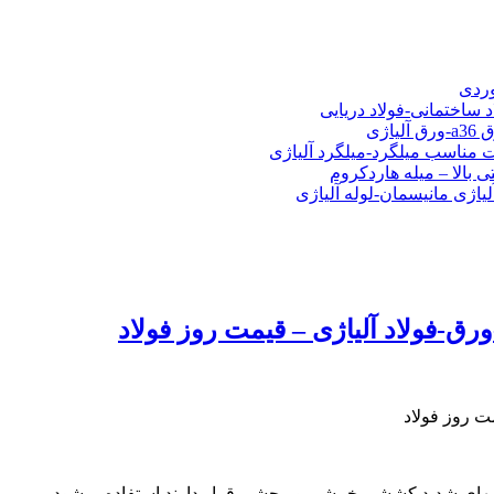
شی فولادی-ناودانی فولادی-قیمت ورق-قیمت فولاد
وردی
د ساختمانی-فولاد دریایی
ت مناسب میلگرد-میلگرد آلیاژی
 بالا – میله هاردکروم
لیاژی مانیسمان-لوله آلیاژی