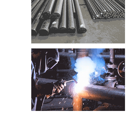
📞
تماس با مجموعه فولاد رسول دلاکان
📱
Phone: 09122136675 – 02128423820
💬
WhatsApp: 09122136675