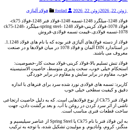
ژوئن 22, 2026
ژوئن 22, 2026
foolad
فولاد آلیاژی
فولاد 1248-میلگرد 1248-تسمه 1248-فولاد فنر 1248-فولاد ck75-
فولاد 1078-فولاد کربنی-فولاد 1248 -spring steel-میلگرد ck75-1248-
1078-تسمه فولادی.-قیمت تسمه فولادی-فروش
فولاد از دسته فولادهای آلیاژی فنر بوده که با نام های فولاد 1.1248.
در استاندارد DIN آلمان و فولاد 1078 در میان فولادها و در صنعت
معروف می باشند.
فولاد تنش تسلیم بالا-فولاد کربنی-فولاد سخت کار-خصوصیت:
استحکام خیلی خوب، سخت پذیری متوسط، خاصیت الاستیسیته
خوب، مقاوم در برابر سایش و مقاوم در برابر خوردگی
کاربرد: تسمه های فولادی نورد شده سرد برای فنرهای با اندازه
دقیق و کیفیت سطحی خیلی خوب
فولاد فنر Ck75 از نوع فولادهایی است. که به دلیل خاصیت ارتجاعی
ناشی از اثر سرد کردن در روغن با آب. و بعد برگشت دادن، جهت
ساخت قطعات فنری مناسب است.
به این فولاد فنر با نام Ck75 یا Spring Steel از عناصر سیلیسیم و
منگنز، کروم، وانادیوم. و مولیبدن تشکیل شده، با توجه به ترکیب