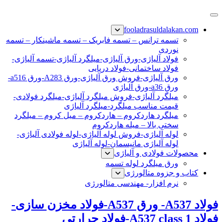
پرش
فولاد رسول دلاکان
فولاد آلیاژی-میلگرد آلیاژی-تسمه آلیاژی-ورق آلیاژی-لوله آلیاژی-
به
fooladrasuldalakan.com
نبشی فولادی-ناودانی فولادی-قیمت ورق-قیمت فولاد
محتوا
تسمه ترانس – تسمه فابریک – تسمه ماشینکار – تسمه
نوردی
فولاد آلیاژی-ورق آلیاژی-میلگرد آلیاژی-تسمه آلیاژی-
فولاد ساختمانی-فولاد دریایی
ورق آلیاژی-فروش ورق آلیاژی-ورق A283-ورق a516-
ورق a36-ورق آلیاژی
میلگرد آلیاژی-فروش میلگرد آلیاژی-میلگرد فولادی-
قیمت مناسب میلگرد-میلگرد آلیاژی
میلگرد هاردکروم – هاردکروم – میل کروم – میلگرد
سختی بالا – میله هاردکروم
لوله آلیاژی-فروش لوله آلیاژی-لوله فولادی آلیاژی-
لوله آلیاژی مانیسمان-لوله آلیاژی
محصولات فولادی و آلیاژی
ورق میلگرد لوله تسمه
کتاب و جزوه متالورژی
نرم افزار- مهندسی متالورژی
فولاد A537- ورق A537-فولاد مخزن سازی-
فولاد A537 class 1-فولاد حرارتی