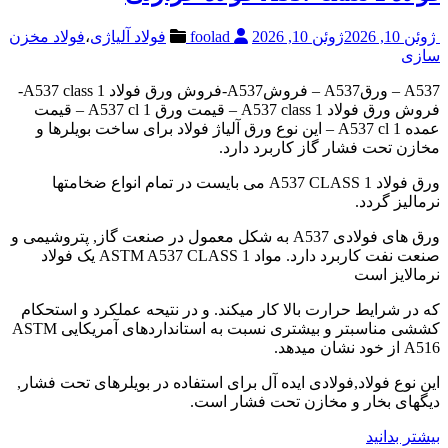
ژوئن 10, 2026
ژوئن 10, 2026
foolad
فولاد آلیاژی
،
فولاد مخزن
سازی
A537 – ورقA537 – فروشA537-فروش ورق فولاد A537 class 1-
فروش ورق فولاد A537 class 1 – قیمت ورق A537 cl 1 – قیمت
عمده A537 cl 1 – این نوع ورق آلیاژ فولاد برای ساخت بویلرها و
مخازن تحت فشار گاز کاربرد دارد.
ورق فولاد A537 CLASS 1 می بایست در تمام انواع ضخامتها
نرمالیز گردد.
ورق های فولادی A537 به شکل معمول در صنعت گاز, پتروشیمی و
صنعت نفت کاربرد دارد. مواد ASTM A537 CLASS 1 یک فولاد
نرمالایز است
که در شرایط حرارت بالا کار میکند. و در نتیحه عملکرد و استحکام
کششی مناسبتر و بیشتری نسبت به استانداردهای آمریکایی ASTM
A516 از خود نشان میدهد.
این نوع فولاد,فولادی ایده آل برای استفاده در بویلرهای تحت فشار,
دیگهای بخار و مخازن تحت فشار است.
بیشتر بدانید