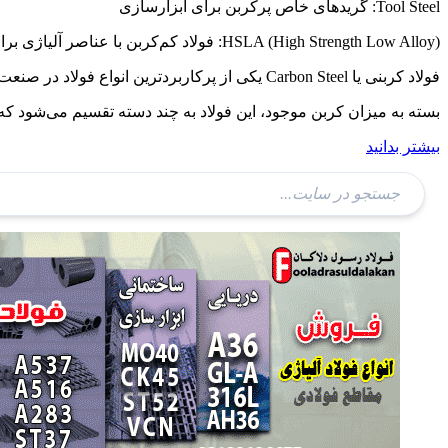
Tool Steel: گریدهای خاص پرکربن برای ابزارسازی
HSLA (High Strength Low Alloy): فولاد کم‌کربن با عناصر آلیاژی برای استحکام بالا
فولاد کربنی یا Carbon Steel یکی از پرکاربردترین انواع فولاد در صنعت است که ترکیب اصلی آن شامل آهن و کربن است.
بسته به میزان کربن موجود، این فولاد به چند دسته تقسیم می‌شود ک
بیشتر بدانید