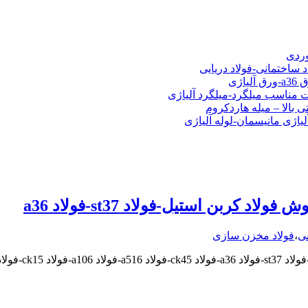
شی فولادی-ناودانی فولادی-قیمت ورق-قیمت فولاد
وردی
د ساختمانی-فولاد دریایی
ت مناسب میلگرد-میلگرد آلیاژی
 بالا – میله هاردکروم
لیاژی مانیسمان-لوله آلیاژی
کربن استیل-فولاد st37-فولاد a36
نی
،
فولاد مخزن سازی
فولاد ck60