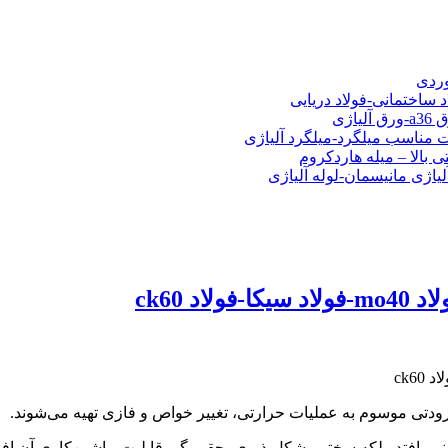
شی فولادی-ناودانی فولادی-قیمت ورق-قیمت فولاد
وردی
د ساختمانی-فولاد دریایی
ت مناسب میلگرد-میلگرد آلیاژی
 بالا – میله هاردکروم
لیاژی مانیسمان-لوله آلیاژی
رودتی موسوم به عملیات حرارتی، تغییر خواص و فازی تهیه می‌شوند.
 نمی‌افتد. بلکه سختی، شکل‌پذیری، چقرمگی قابلیت ماشین‌کاری آن اف