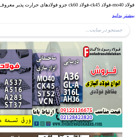
فولاد mo40-فولاد ck45-فولاد ck60 جزو فولادهای حرارت پذیر معروف و پرکاربرد هستند.
بیشتر بدانید