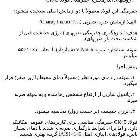
چقرمگی این فولاد معمولاً با دو آزمایش اصلی سنجیده میشود:
الف) آزمایش ضربه شارپی (Charpy Impact Test)
هدف: اندازهگیری چقرمگی ضربهای (انرژی جذبشده قبل از
شکست تحت بار ضربهای).
نمونه استاندارد: نمونه V-Notch (شیاردار) با ابعاد ۱۰×۱۰×۵۵
میلیمتر.
روش اجرا:
۱. نمونه در دمای مورد نظر (معمولاً دمای محیط یا زیر صفر) قرار
میگیرد.
۲. پاندول شارپی از ارتفاع مشخص رها شده و به نمونه ضربه
میزند.
۳. انرژی جذبشده (بر حسب ژول) محاسبه میشود.
فولاد CK45 چقرمگی مناسبی برای کاربردهای عمومی مکانیکی
دارد. و اما برای شرایط بارگذاری ضربه‌ای شدید یا دمای بسیار
پایین، فولادهای آلیاژی (مثل AISI 4140) گزینه بهتری هستند.