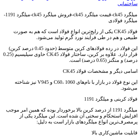
ساختمانی
میلگرد ck45-قیمت میلگرد ck45-فروش میلگرد ck45-میلگرد 1191-
میلگرد فولادی
فولاد CK45 یکی از رایج‌ترین انواع فولاد است که هم به صورت
طبیعی و هم در طی فرآیند نورد گرم تولید می‌شود.
این فولاد در رده فولادهای کربن متوسط (حدود 0.45 درصد کربن)
قرار دارد. علاوه بر کربن، ساختار فولاد CK45 حاوی سیلیسیم (0.25
درصد) و منگنز (0.65 درصد) است.
اسامی دیگر و مشخصات فولاد CK45
این نوع فولاد در بازار با نام‌های C60، 1060 و V945 نیز شناخته
می‌شود.
فولاد کربنی و میلگرد 1191
میلگرد 1191 از درصد کربن بالا برخوردار بوده که همین امر موجب
افزایش استحکام و سختی آن شده است. این میلگرد یکی از
پرمصرف‌ترین انواع میلگردهای بازار است به دلیل:
قابلیت ماشین‌کاری بالا