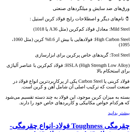
ورق‌های ضد سایش و میلگردهای صنعتی
🧷 نام‌های دیگر و اصطلاحات رایج فولاد کربن استیل :
Mild Steel: معادل فولاد کم‌کربن (مثل A36 یا 1018)
High Carbon Steel: فولادهایی با بیش از 0.6% کربن (مثل 1060،
1095)
Tool Steel: گریدهای خاص پرکربن برای ابزارسازی
HSLA (High Strength Low Alloy): فولاد کم‌کربن با عناصر آلیاژی
برای استحکام بالا
فولاد کربنی یا Carbon Steel یکی از پرکاربردترین انواع فولاد در
صنعت است که ترکیب اصلی آن شامل آهن و کربن است.
بسته به میزان کربن موجود، این فولاد به چند دسته تقسیم می‌شود
که هرکدام خواص مکانیکی و کاربردهای خاص خود را دارند.
بیشتر بدانید
چقرمگی Toughness فولاد-انواع چقرمگی-