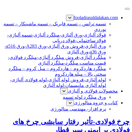
پرش
فولاد رسول دلاکان
فولاد آلیاژی-میلگرد آلیاژی-تسمه آلیاژی-ورق آلیاژی-لوله آلیاژی-
به
fooladrasuldalakan.com
نبشی فولادی-ناودانی فولادی-قیمت ورق-قیمت فولاد
محتوا
تسمه ترانس – تسمه فابریک – تسمه ماشینکار – تسمه
نوردی
فولاد آلیاژی-ورق آلیاژی-میلگرد آلیاژی-تسمه آلیاژی-
فولاد ساختمانی-فولاد دریایی
ورق آلیاژی-فروش ورق آلیاژی-ورق A283-ورق a516-
ورق a36-ورق آلیاژی
میلگرد آلیاژی-فروش میلگرد آلیاژی-میلگرد فولادی-
قیمت مناسب میلگرد-میلگرد آلیاژی
میلگرد هاردکروم – هاردکروم – میل کروم – میلگرد
سختی بالا – میله هاردکروم
لوله آلیاژی-فروش لوله آلیاژی-لوله فولادی آلیاژی-
لوله آلیاژی مانیسمان-لوله آلیاژی
محصولات فولادی و آلیاژی
ورق میلگرد لوله تسمه
کتاب و جزوه متالورژی
نرم افزار- مهندسی متالورژی
چرخ فولادی-تأثیر رفتار سایشی چرخ های
فولادی بر ایمنی سیر قطار