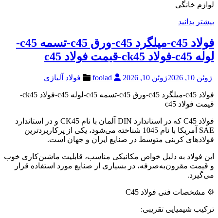
لوازم خانگی
بیشتر بدانید
فولاد c45-میلگرد c45-ورق c45-تسمه c45-
لوله c45-فولاد ck45-قیمت فولاد c45
ژوئن 10, 2026
ژوئن 10, 2026
foolad
فولاد آلیاژی
فولاد c45-میلگرد c45-ورق c45-تسمه c45-لوله c45-فولاد ck45-
قیمت فولاد c45
فولاد C45 که در استاندارد DIN آلمان با نام CK45 و در استاندارد
SAE آمریکا با نام 1045 شناخته می‌شود، یکی از پرکاربردترین
فولادهای کربنی متوسط در صنایع ایران و جهان است.
این فولاد به دلیل خواص مکانیکی مناسب، قابلیت ماشین‌کاری خوب
و قیمت مقرون‌به‌صرفه، در بسیاری از صنایع مورد استفاده قرار
می‌گیرد.
⚙️ مشخصات فنی فولاد C45
ترکیب شیمیایی تقریبی: