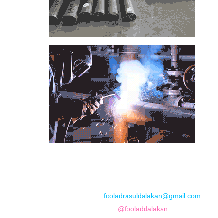
📞
تماس با مجموعه فولاد رسول دلاکان
📱
Phone: 09122136675 – 02128423820
💬
WhatsApp: 09122136675
📧
Email:
fooladrasuldalakan@gmail.com
📷
Instagram:
@fooladdalakan