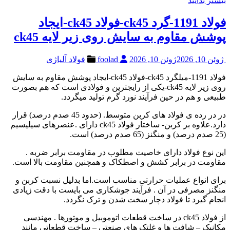
بیشتر بدانید
فولاد 1191-گرد ck45-فولاد ck45-ایجاد
پوشش مقاوم به سایش روی زیر لایه ck45
ژوئن 10, 2026
ژوئن 10, 2026
foolad
فولاد آلیاژی
فولاد 1191-میلگرد ck45-فولاد ck45-ایجاد پوشش مقاوم به سایش
روی زیر لایه ck45-یکی از رایجترین و فولادی است که هم بصورت
طبیعی و هم در حین فرآیند نورد گرم تولید میگردد.
در در رده ی فولاد های کربن متوسط. (حدود 45 صدم درصد) قرار
دارد.علاوه بر کربن- ساختار فولاد ck45 دارای .عنصرهای سیلیسیم
(25 صدم درصد) و منگنز (65 صدم درصد) است.
این نوع فولاد دارای خاصیت مطلوب در مقاومت برابر ضربه .
مقاومت در برابر کشش و اصطکاک و همچنین مقاومت بالا است.
برای انواع عملیات حرارتی مناسب است.اما بدلیل نسبت کربن و
منگنز مصرفی در آن . فرآیند جوشکاری می بایست با دقت زیادی
انجام گیرد تا فولاد دچار سخت شدن و ترک نگردد.
از فولاد ck45 در ساخت قطعات اتوموبیل و موتورها . مهندسی
مکانیک – شافت ها و غلتک های صنعتی – ساخت قطعاتی مانند