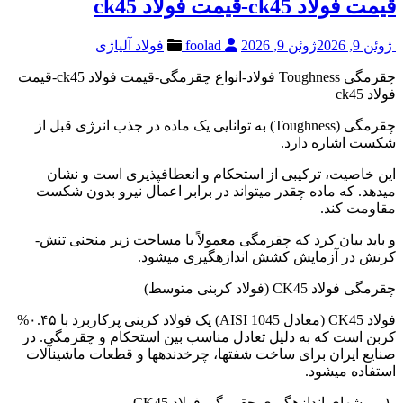
قیمت فولاد ck45-قیمت فولاد ck45
ژوئن 9, 2026
ژوئن 9, 2026
foolad
فولاد آلیاژی
چقرمگی Toughness فولاد-انواع چقرمگی-قیمت فولاد ck45-قیمت
فولاد ck45
چقرمگی (Toughness) به توانایی یک ماده در جذب انرژی قبل از
شکست اشاره دارد.
این خاصیت، ترکیبی از استحکام و انعطافپذیری است و نشان
میدهد. که ماده چقدر میتواند در برابر اعمال نیرو بدون شکست
مقاومت کند.
و باید بیان کرد که چقرمگی معمولاً با مساحت زیر منحنی تنش-
کرنش در آزمایش کشش اندازهگیری میشود.
چقرمگی فولاد CK45 (فولاد کربنی متوسط)
فولاد CK45 (معادل AISI 1045) یک فولاد کربنی پرکاربرد با ۰.۴۵%
کربن است که به دلیل تعادل مناسب بین استحکام و چقرمگی. در
صنایع ایران برای ساخت شفتها، چرخدندهها و قطعات ماشینآلات
استفاده میشود.
۱. روشهای اندازهگیری چقرمگی فولاد CK45