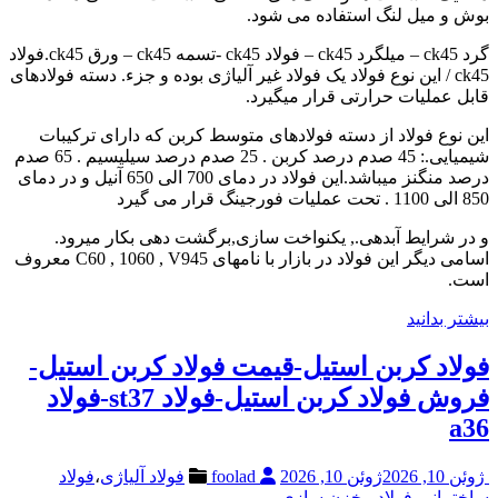
بوش و میل لنگ استفاده می شود.
گرد ck45 – میلگرد ck45 – فولاد ck45 -تسمه ck45 – ورق ck45.فولاد
ck45 / این نوع فولاد یک فولاد غیر آلیاژی بوده و جزء. دسته فولادهای
قابل عملیات حرارتی قرار میگیرد.
این نوع فولاد از دسته فولادهای متوسط کربن که دارای ترکیبات
شیمیایی.: 45 صدم درصد کربن . 25 صدم درصد سیلیسیم . 65 صدم
درصد منگنز میباشد.این فولاد در دمای 700 الی 650 آنیل و در دمای
850 الی 1100 . تحت عملیات فورجینگ قرار می گیرد
و در شرایط آبدهی., یکنواخت سازی,برگشت دهی بکار میرود.
اسامی دیگر این فولاد در بازار با نامهای C60 , 1060 , V945 معروف
است.
بیشتر بدانید
فولاد کربن استیل-قیمت فولاد کربن استیل-
فروش فولاد کربن استیل-فولاد st37-فولاد
a36
ژوئن 10, 2026
ژوئن 10, 2026
foolad
فولاد آلیاژی
،
فولاد
ساختمانی
،
فولاد مخزن سازی