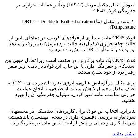
نمودار انتقال دکتیل-بریتل (DBTT) و تأثیر عملیات حرارتی بر
چقرمگی فولاد CK45
۱. نمودار انتقال دما (DBTT – Ductile to Brittle Transition
Temperature)
فولاد CK45 مانند بسیاری از فولادهای کربنی، در دماهای پایین از
حالت چکشخواری (دکتیل) به حالت ترد (بریتل) تغییر رفتار میدهد.
این پدیده با نمودار DBTT نمایش داده میشود.
فولاد CK45 یک ماده پرکاربرد در صنعت است زیرا تعادل خوبی بین
استحکام و چقرمگی دارد. با این حال، این فولاد در دمای زیر صفر
رفتار ترد از خود نشان میدهد.
برای مثال، در آزمایش شارپی، انرژی ضربه آن در دمای -۲۰°C به
نصف مقدار معمول کاهش مییابد. از طرفی، با انجام عملیات
حرارتی مناسب مانند تمپر کردن، میتوان چقرمگی آن را بهبود
بخشید.
بنابراین، انتخاب این فولاد برای کاربردهای دینامیکی در محیطهای
سرد نیاز به بررسی دقیقتری دارد. در نتیجه، مهندسان باید همیشه
شرایط کاری و دمایی را پیش از انتخاب این ماده در نظر بگیرند.
بیشتر بدانید