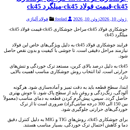
ck45-قیمت فولاد ck45-میلگرد ck45
ژوئن 10, 2026
ژوئن 10, 2026
foolad
فولاد آلیاژی
جوشکاری فولاد ck45-مراحل جوشکاری ck45-قیمت فولاد ck45-
میلگرد ck45
فرایند جوشکاری فولاد ck45 به دلیل ویژگی‌های خاص این فولاد
نیازمند مراحل دقیقی است. تا جوشی با کیفیت و بدون نقص حاصل
شود.
ck45 به دلیل درصد بالای کربن، مستعد ترک خوردگی و تنش‌های
حرارتی است. لذا انتخاب روش جوشکاری مناسب اهمیت بالایی
دارد.
ابتدا، سطح قطعه باید به دقت تمیز و آماده‌سازی شود. هرگونه
آلودگی، زنگ‌زدگی و روغن باید از سطح پاک شود. تا جوش بهتری
حاصل گردد. سپس، پیش‌گرم کردن قطعه به دمای مناسب (معمولاً
بین 150 الی 300 درجه سانتی‌گراد) ضروری است تا از ترک
خوردگی‌های حرارتی جلوگیری شود.
برای جوشکاری ck45، روش‌های TIG و MIG به دلیل کنترل دقیق
دما و کاهش احتمال ترک خوردگی، بسیار مناسب هستند.