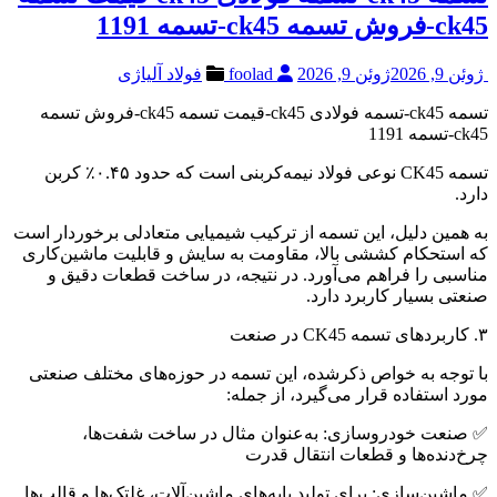
ck45-فروش تسمه ck45-تسمه 1191
ژوئن 9, 2026
ژوئن 9, 2026
foolad
فولاد آلیاژی
تسمه ck45-تسمه فولادی ck45-قیمت تسمه ck45-فروش تسمه
ck45-تسمه 1191
تسمه CK45 نوعی فولاد نیمه‌کربنی است که حدود ۰.۴۵٪ کربن
دارد.
به همین دلیل، این تسمه از ترکیب شیمیایی متعادلی برخوردار است
که استحکام کششی بالا، مقاومت به سایش و قابلیت ماشین‌کاری
مناسبی را فراهم می‌آورد. در نتیجه، در ساخت قطعات دقیق و
صنعتی بسیار کاربرد دارد.
۳. کاربردهای تسمه CK45 در صنعت
با توجه به خواص ذکرشده، این تسمه در حوزه‌های مختلف صنعتی
مورد استفاده قرار می‌گیرد، از جمله:
✅ صنعت خودروسازی: به‌عنوان مثال در ساخت شفت‌ها،
چرخ‌دنده‌ها و قطعات انتقال قدرت
✅ ماشین‌سازی: برای تولید پایه‌های ماشین‌آلات، غلتک‌ها و قالب‌ها