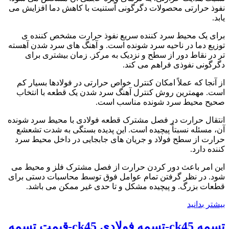
نفوذ حرارتی محصولات دگرگونی آستنیت با کاهش دما افزایش می
یابد.
برای یک محیط سرد کننده سریع نفوذ حرارت مشخص کننده ی
توزیع دما در ناحیه سرد شونده است. و آهنگ های سرد شدن آهسته
تر در نقاط دور از سطح و نزدیک به مرکز. زمان بیشتری برای
دگرگونی نفوذی فراهم می کند.
از آنجا که عملاً امکان کنترل خواص حرارتی در فولادها بسیار کم
است. مهمترین روش کنترل آهنگ سرد شدن یک قطعه با انتخاب
صحیح محیط سرد شونده مناسب است.
انتقال حرارت در فصل مشترک قطعه فولادی با محیط سرد شونده
آن، مسئله نسبتاً پیچیده است. این پدیده بستگی به شدت تشعشع
حرارت از سطح فولاد و جریان های جابجایی در داخل محیط سرد
کننده دارد.
این امر باعث دور کردن حرارت از فصل مشترک فلز و محیط می
شود. در نظر گرفتن تمام عوامل فوق توسط محاسبات دستی برای
قطعات بزرگ. و پیچیده مشکل و تا حدی غیر ممکن می باشد.
بیشتر بدانید
تسمه ck45-تسمه فولادی ck45-قیمت تسمه