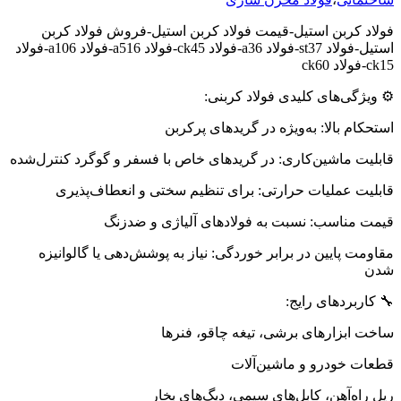
فولاد کربن استیل-قیمت فولاد کربن استیل-فروش فولاد کربن
استیل-فولاد st37-فولاد a36-فولاد ck45-فولاد a516-فولاد a106-فولاد
ck15-فولاد ck60
⚙️ ویژگی‌های کلیدی فولاد کربنی:
استحکام بالا: به‌ویژه در گریدهای پرکربن
قابلیت ماشین‌کاری: در گریدهای خاص با فسفر و گوگرد کنترل‌شده
قابلیت عملیات حرارتی: برای تنظیم سختی و انعطاف‌پذیری
قیمت مناسب: نسبت به فولادهای آلیاژی و ضدزنگ
مقاومت پایین در برابر خوردگی: نیاز به پوشش‌دهی یا گالوانیزه
شدن
🔧 کاربردهای رایج:
ساخت ابزارهای برشی، تیغه چاقو، فنرها
قطعات خودرو و ماشین‌آلات
ریل راه‌آهن، کابل‌های سیمی، دیگ‌های بخار