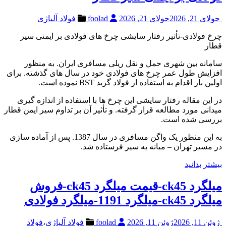
جولای 21, 2026
جولای 21, 2026
foolad
فولاد آلیاژی
چرخ فولادی-تأثیر رفتار سایشی چرخ های فولادی بر ایمنی سیر
قطار
سامانه بین شهری حمل و نقل ریلی مسافری ایران. به منظور
افزایش طول عمر چرخ های فولادی خود در سال های گذشته. برای
اولین بار اقدام به استفاده از فولاد گرید BST نموده است.
در این مقاله رفتار سایشی این چرخ ها با استفاده از اندازه گیری
میدانی مورد مطالعه قرار گرفته. و تأثیر آن بر تداوم سیر ایمن قطار
بررسی شده است.
به این منظور یک واگن مسافری در سال 1387. پس از آماده سازی
در مسیر تهران – میانه به سیر فرستاده شد.
بیشتر بدانید
میلگرد ck45-قیمت میلگرد ck45-فروش
میلگرد ck45-میلگرد 1191-میلگرد فولادی
ژوئن 11, 2026
ژوئن 11, 2026
foolad
فولاد آلیاژی
،
فولاد