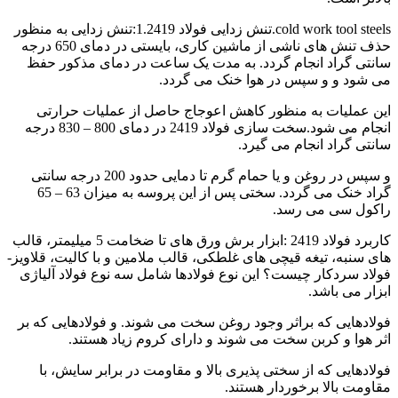
cold work tool steels.تنش زدایی فولاد 1.2419:تنش زدایی به منظور
حذف تنش های ناشی از ماشین کاری، بایستی در دمای 650 درجه
سانتی گراد انجام گردد. به مدت یک ساعت در دمای مذکور حفظ
می شود و و سپس در هوا خنک می گردد.
این عملیات به منظور کاهش اعوجاج حاصل از عملیات حرارتی
انجام می شود.سخت سازی فولاد 2419 در دمای 800 – 830 درجه
سانتی گراد انجام می گیرد.
و سپس در روغن و یا حمام گرم تا دمایی حدود 200 درجه سانتی
گراد خنک می گردد. سختی پس از این پروسه به میزان 63 – 65
راکول سی می رسد.
کاربرد فولاد 2419 :ابزار برش ورق های تا ضخامت 5 میلیمتر، قالب
های سنبه، تیغه قیچی های غلطکی، قالب ملامین و با کالیت، قلاویز-
فولاد سردکار چیست؟ این نوع فولادها شامل سه نوع فولاد آلیاژی
ابزار می باشد.
فولادهایی که براثر وجود روغن سخت می شوند. و فولادهایی که بر
اثر هوا و کربن سخت می شوند و دارای کروم زیاد هستند.
فولادهایی که از سختی پذیری بالا و مقاومت در برابر سایش، با
مقاومت بالا برخوردار هستند.