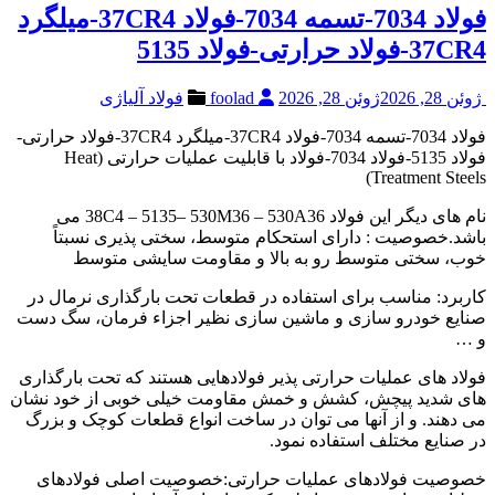
فولاد 7034-تسمه 7034-فولاد 37CR4-میلگرد
37CR4-فولاد حرارتی-فولاد 5135
ژوئن 28, 2026
ژوئن 28, 2026
foolad
فولاد آلیاژی
فولاد 7034-تسمه 7034-فولاد 37CR4-میلگرد 37CR4-فولاد حرارتی-
فولاد 5135-فولاد 7034-فولاد با قابلیت عملیات حرارتی (Heat
Treatment Steels)
نام های دیگر این فولاد 38C4 – 5135– 530M36 – 530A36 می
باشد.خصوصیت : دارای استحکام متوسط، سختی پذیری نسبتاً
خوب، سختی متوسط رو به بالا و مقاومت سایشی متوسط
کاربرد: مناسب برای استفاده در قطعات تحت بارگذاری نرمال در
صنایع خودرو سازی و ماشین سازی نظیر اجزاء فرمان، سگ دست
و …
فولاد های عملیات حرارتی پذیر فولادهایی هستند که تحت بارگذاری
های شدید پیچش، کشش و خمش مقاومت خیلی خوبی از خود نشان
می دهند. و از آنها می توان در ساخت انواع قطعات کوچک و بزرگ
در صنایع مختلف استفاده نمود.
خصوصیت فولادهای عملیات حرارتی:خصوصیت اصلی فولادهای