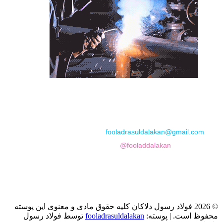
📞
تماس با مجموعه فولاد رسول دلاکان
📱
Phone: 09122136675 – 02128423820
💬
WhatsApp: 09122136675
📧
Email:
fooladrasuldalakan@gmail.com
📷
Instagram:
@fooladdalakan
© 2026 فولاد رسول دلاکان کلیه حقوق مادی و معنوی این پوسته
محفوظ است.
|
پوسته:
fooladrasuldalakan
توسط فولاد رسول