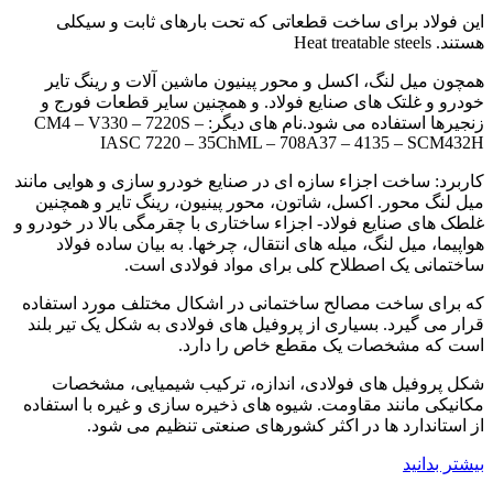
این فولاد برای ساخت قطعاتی که تحت بارهای ثابت و سیکلی
هستند. Heat treatable steels
همچون میل لنگ، اکسل و محور پینیون ماشین آلات و رینگ تایر
خودرو و غلتک های صنایع فولاد. و همچنین سایر قطعات فورج و
زنجیرها استفاده می شود.نام های دیگر: CM4 – V330 – 7220S –
IASC 7220 – 35ChML – 708A37 – 4135 – SCM432H
کاربرد: ساخت اجزاء سازه ای در صنایع خودرو سازی و هوایی مانند
میل لنگ محور. اکسل، شاتون، محور پینیون، رینگ تایر و همچنین
غلطک های صنایع فولاد- اجزاء ساختاری با چقرمگی بالا در خودرو و
هواپیما، میل لنگ، میله های انتقال، چرخها. به بیان ساده فولاد
ساختمانی یک اصطلاح کلی برای مواد فولادی است.
که برای ساخت مصالح ساختمانی در اشکال مختلف مورد استفاده
قرار می گیرد. بسیاری از پروفیل های فولادی به شکل یک تیر بلند
است که مشخصات یک مقطع خاص را دارد.
شکل پروفیل های فولادی، اندازه، ترکیب شیمیایی، مشخصات
مکانیکی مانند مقاومت. شیوه های ذخیره سازی و غیره با استفاده
از استاندارد ها در اکثر کشورهای صنعتی تنظیم می شود.
بیشتر بدانید