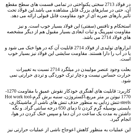
در فولاد 2713 سختی یکنواختی در تمامی قسمت های سطح مقطع
آن، حتی در سایزهای بزرگ قابل مشاهده می باشد.این فولاد تحت
تأثیر بارهای ضربه ای از خود مقاومت قابل قبولی ارائه می دهد.
استحکام و تافنس (سفتی) این فولاد بسیار خوب است. و نیز
مقاومت تمپرینگ و ثبات ابعادی بسیار مقبول هم از دیگر مشخصه
های فولاد 2714 می باشد.
ابزارهای تولیدی از فولاد 2714 قابلیت آن که در هوا خنک می شود و
یا در آب را دارا هستند. مقاومت سایشی این فولاد نیز بسیار خوب
است.
بعلت وجود عنصر مولیبدن در میلگرد 2714 نسبت به تغییرات
حرارت حساس نیست و دچار ترک خوردگی و تردی حرارتی نمی
شود.
کاربرد: قابلیت های آهنگری خودکار نقوش عمیق با مقاومت 1270-
1770 نیوتن بر متر مربع،اکستروژن، سنبه برش گرم-Hot work tool
steels-تنش زدایی به منظور حذف تنش های ناشی از ماشینکاری،
بایستی بوسیله گرم کردن تا دمای 650 درجه سانتی گراد. و نگه
داشتن به مدت یک ساعت در آن دما و سپس خنک کردن در هوا،
انجام گیرد.
این عملیات به منظور کاهش اعوجاج ناشی از عملیات حرارتی نیز