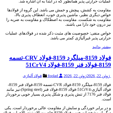
عملیات حرارتی پذیر همانطور که در ابتدا به آن اشاره شد.
مقاومت به کشش، پیچش و خمش می باشد. این گروه از فولادها
خواص دیگری نظیر، ماشین پذیری خوب، انعطاف پذیری بالا،
مقاومت به شکست. مقاومت به اصطکاک و مقاومت به ضربه را
نیز درون خود دارا می باشند.
خواص منفی: خصوصیت های مثبت ذکر شده در فولادهای عملیات
حرارتی پذیر غیرآلیاژی کمتر می باشد.
بیشتر بدانید
فولاد 8159-میلگرد 8159-فولاد CRV-تسمه
8159-فولاد فنر 8159-فولاد 51CrV4
ژوئن 22, 2026
ژوئن 22, 2026
foolad
فولاد آلیاژی
فولاد 8159-میلگرد 8159-فولاد CVR-تسمه 8159-فولاد فنر 8159-
فولاد آلیاژی-51CrV4-فولاد 8159-فولاد فنر (Spring steel)-نیز مانند
فولاد فنر 7176 از تنش پذیری و شکل پذیری بسیار خوبی برخوردار
است.
و در برابر خوردگی و سایش از مقاومت عالی برخوردار است. یکی
دیگر از مشخصات خوب فولاد 8159 خاصیت الاستیته بالای این فولاد