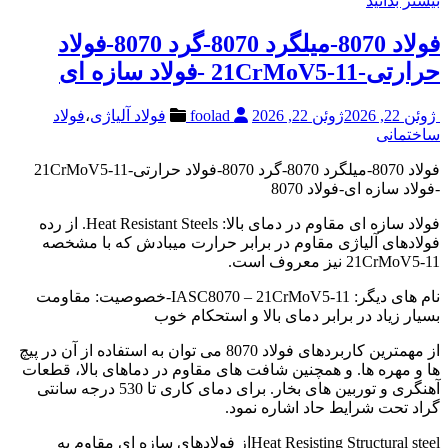
بیشتر بدانید
فولاد 8070-میلگرد 8070-گرد 8070-فولاد
حرارتی-21CrMoV5-11 -فولاد سازه ای
ژوئن 22, 2026
ژوئن 22, 2026
foolad
فولاد آلیاژی
،
فولاد
ساختمانی
فولاد 8070-میلگرد 8070-گرد 8070-فولاد حرارتی-21CrMoV5-11
-فولاد سازه ای-فولاد 8070
فولاد سازه ای مقاوم در دمای بالا: Heat Resistant Steels. از رده
فولادهای آلیاژی مقاوم در برابر حرارت میبادش که با مشخصه
21CrMoV5-11 نیز معروف است.
نام های دیگر: IASC8070 – 21CrMoV5-11-خصوصیت: مقاومت
بسیار زیاد در برابر دمای بالا و استحکام خوب
از مهمترین کاربردهای فولاد 8070 می توان به استفاده از آن در پیچ
ها و مهره ها. و همچنین شافت های مقاوم در دماهای بالا، قطعات
آهنگری و توربین های بخار. برای دمای کاری تا 530 درجه سانتی
گراد تحت شرایط حاد اشاره نمود.
Heat Resisting Structural steelاز فولادهای سازه ای مقاوم به