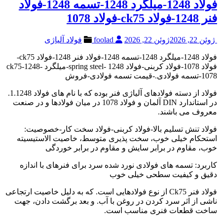
فولاد 1248-میلگرد 1248-تسمه 1248-فولاد
فنر 1248-فولاد ck75-فولاد 1078
ژوئن 22, 2026
ژوئن 22, 2026
foolad
فولاد آلیاژی
فولاد 1248-میلگرد 1248-تسمه 1248-فولاد فنر 1248-فولاد ck75-
فولاد 1078-فولاد کربنی-فولاد 1248 -spring steel-میلگرد ck75-1248-
1078-تسمه فولادی.-قیمت تسمه فولادی-فروش
فولاد از دسته فولادهای آلیاژی فنر بوده که با نام های فولاد 1.1248.
در استاندارد DIN آلمان و فولاد 1078 در میان فولادها و در صنعت
معروف می باشند.
فولاد تنش تسلیم بالا-فولاد کربنی-فولاد سخت کار-خصوصیت:
استحکام خیلی خوب، سخت پذیری متوسط، خاصیت الاستیسیته
خوب، مقاوم در برابر سایش و مقاوم در برابر خوردگی
کاربرد: تسمه های فولادی نورد شده سرد برای فنرهای با اندازه
دقیق و کیفیت سطحی خیلی خوب
فولاد فنر Ck75 از نوع فولادهایی است. که به دلیل خاصیت ارتجاعی
ناشی از اثر سرد کردن در روغن با آب. و بعد برگشت دادن، جهت
ساخت قطعات فنری مناسب است.