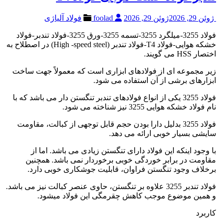
ژوئن 29, 2026
ژوئن 29, 2026
foolad
فولاد آلیاژی
فولاد 3255-میلگرد 3255-تسمه 3255-ورق 3255-فولاد تندبر-فولاد
خشکه هوایی-فولاد T4-فولاد تندبر (High -speed steel) در اصطلاح به
اختصار HSS می گویند.
زیر مجموعه ای از فولادهای ابزاری است که معمولاً جهت ساخت
ابزارهای برشی از آن استفاده می شود.
فولاد 3255 یکی از انواع فولادهای تندبر تنگستن دار می باشد که با
نام فولاد خشکه هوایی 3255 نیز شناخته می شود.
فولاد 3255 بدلیل دارا بودن حجم قابل توجهی از کبالت، مقاومت
سایشی بسیار خوبی ارائه می دهد.
با وجود اینکه این فولاد دارای تنگستن زیادی می باشد. اما از
مقاومت در برابر خوردگی خوبی برخوردار نمی باشد. همچنین
برخلاف وجود تنگستن فراوان، قابلیت جوشکاری خوبی دارد.
فولاد تندبر 3255 علاوه بر تنگستن، حاوی عنصر کبالت نیز می باشد.
و همین موضوع موجب کاهش چقرمگی این فولاد میشود.
کاربرد