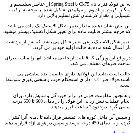
به این فولاد فنر با نام Ck75 یا Spring Steel از عناصر سیلیسیم و
منگنز، کروم، وانادیوم. و مولیبدن تشکیل شده، با توجه به ترکیب
شیمیایی و مقدار کربنشان تنش تسلیم بالایی دارد.
این تنش نشان دهنده مقدار تغییر شکل الاستیک یک ماده می باشد.
که هرچه بیشتر قابلیت ماده برای تغییر شکل الاستیک بیشتر میشود،
تغییر شکل الاستیک نوعی تغییر شکل می باشد. که پس از برداشت
بار اعمال شده ماده به حالت اولیه خود بر می گردد.
در واقع این ویژگی که قابلیت ارتچاعی میباشد. آنها را مناسب برای
ساخت فنرهای مختلف می کند.
جالب است بدانید این فولادها دارای خاصیت ضد سایشی می
باشند.فولاد فنر ck75 دارای استحکام خوب و سختی پذیری متوسط
است.
و همچنین مقاومت خوبی در برابر خوردگی و سایش دارد. برای
انجام عملیات تنش زدایی این فولاد را در دمای 600 تا 650 درجه
سانتی گراد. درحدود 2 ساعت قرار میدهند.
و سپس آنرا داخل کوره های اتمسفر قرار داده تا دمای آنرا کنترل
کرده. و به دمای 450 درحه برسد و سپس در هوای آزاد قرار میدهند.