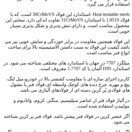
استفاده قرار می گیرد.
Heat treatable steels -استاندارد این فولاد 30CrMoV9 است. که با
فولاد 1.8519 با استاندارد 31CrMoV9 تفاوت اندکی دارد. سختی این
محصول مناسب است. و دارای تنش پذیری و شکل پذیری بسیار
خوبی است.
این فولاد همچنین مقاومت در برابر خوردگی و سایش خوبی نیز می
باشد.کیفیت این فولاد به سبب داشتن الاستیسیته بالا برای ساخت
انواع فنر مناسب است.
میلگرد 7707 در جهان با استاندارد های مختلفی شناخته می شود. در
استاندارد DIN آلمان با کد 1.7707 معروف است.
کاربرد:اجزای سازه ای با مقاومت کششی بالا در خودرو،میل لنگ،
پیچ و مهره، چرخ دنده های کوچک واسطه ای-فولاد فنر یا مفتول
های فولادی پُر کربن دسته ای از فولادهای آلیاژی می باشد.
در آلیاژ فولاد فنر از عناصر سیلیسیم، منگنز، کروم، وانادیوم و
مولیبدن استفاده شده است.
اگر عنصر کربن در فولاد فنر بیشتر باشد. فولاد فنر پر کربن شناخته
می شود.