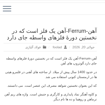
رش
فولاد آلیاژی-میلگرد آلیاژی-تسمه آلیاژی-ورق آلیاژی-لوله آلیاژی-نبشی
فولاد رسول دلاکان
ه
فولادی-ناودانی فولادی-قیمت ورق-قیمت فولاد
حتوا
آهن-Ferrum-آهن یک فلز است که در
نخستین دورۀ فلزهای واسطه جای دارد
جولای 20, 2026
foolad
فولاد آلیاژی
آهن-Ferrum-آهن یک فلز است که در نخستین دورۀ فلزهای واسطه
جای دارد.آلوتروپ های آهن
در حدود 1400 سال پیش از میلاد. از ساخته های آهنی در قلمرو هیتی
ها در ارمنستان کنونی استفاده می شد.
که این بعنوان نخستین شواهد مصرف این عنصر است. می دانستند.
و کاوه آهنگر نماد پایداری و کارگری و جنبش است. واژه های ریم آهن
نرماهن و روهینا و ده ها نام دیگر.