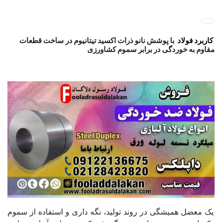
پ
فولاد رسول دلاکان
فولاد آلیاژی-میلگرد آلیاژی-تسمه آلیاژی-ورق آلیاژی-لوله آلیاژی-
ب
نبشی فولادی-ناودانی فولادی-قیمت ورق-قیمت فولاد
م
کاربرد فولاد با پوشش نانو
کاربرد فولاد
با پوشش نانو ذرات اکسید تیتانیوم در ساخت قطعات
مقاوم به خوردگی در برابر سموم کشاورزی
یک معضل همیشگی در روند تولید، نگه داری و استفاده از سموم