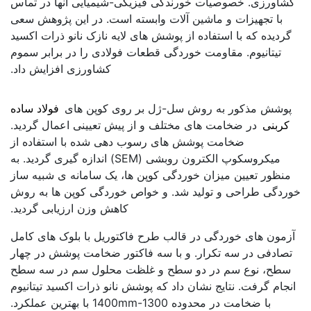
کشاورزی. خصوصیات خورندگی فیزیکی-شیمیایی آنها در تماس
با تجهیزات و ماشین آلات وابسته است. در این پژوهش سعی
گردیده که با استفاده از پوشش های لایه نازک نانو ذرات اکسید
تیتانیوم. مقاومت خوردگی قطعات فولادی را در برابر سموم
کشاورزی افزایش داد.
کاربرد فولاد با پوشش نانو
پوشش مذکور به روش سل-ژل بر روی کوپن های
فولاد ساده
کربنی
در ضخامت های مختلف و از پیش تعیینی اعمال گردید.
ضخامت پوشش های رسوب دهی شده با استفاده از
میکروسکوپ الکترون روبشی (SEM) اندازه گیری گردید. به
منظور تعیین میزان خوردگی کوپن ها، یک سامانه ی شبیه ساز
خوردگی طراحی و تولید شد. و خواص خوردگی کوپن ها به روش
کاهش وزن ارزیابی گردید.
آزمون های خوردگی در قالب طرح فاکتوریل با بلوک های کامل
تصادفی در سه تکرار. و با سه فاکتور ضخامت پوشش در چهار
سطح، نوع سم در دو سطح و غلظت محلول سم در سه سطح
انجام گرفت. نتایج نشان داد که پوشش نانو ذرات اکسید تیتانیوم
با ضخامت در محدوده 1400mm-1300 با بهترین عملکرد.