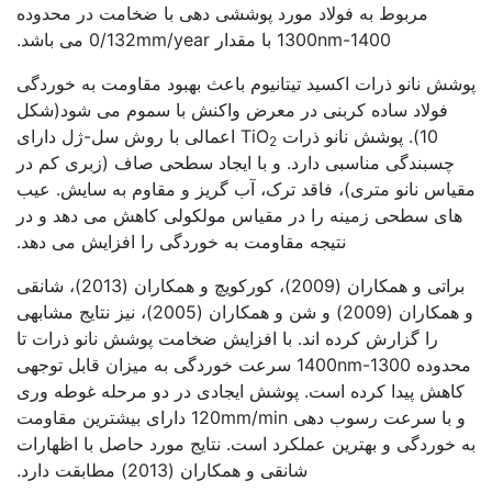
مربوط به فولاد مورد پوششی دهی با ضخامت در محدوده
1400-1300nm با مقدار 0/132mm/year می باشد.
پوشش نانو ذرات اکسید تیتانیوم باعث بهبود مقاومت به خوردگی
فولاد ساده کربنی در معرض واکنش با سموم می شود(شکل
10). پوشش نانو ذرات TiO
اعمالی با روش سل-ژل دارای
2
چسبندگی مناسبی دارد. و با ایجاد سطحی صاف (زبری کم در
مقیاس نانو متری)، فاقد ترک، آب گریز و مقاوم به سایش. عیب
های سطحی زمینه را در مقیاس مولکولی کاهش می دهد و در
نتیجه مقاومت به خوردگی را افزایش می دهد.
براتی و همکاران (2009)، کورکویچ و همکاران (2013)، شانقی
و همکاران (2009) و شن و همکاران (2005)، نیز نتایج مشابهی
را گزارش کرده اند. با افزایش ضخامت پوشش نانو ذرات تا
محدوده 1400nm-1300 سرعت خوردگی به میزان قابل توجهی
کاهش پیدا کرده است. پوشش ایجادی در دو مرحله غوطه وری
و با سرعت رسوب دهی 120mm/min دارای بیشترین مقاومت
به خوردگی و بهترین عملکرد است. نتایج مورد حاصل با اظهارات
شانقی و همکاران (2013) مطابقت دارد.