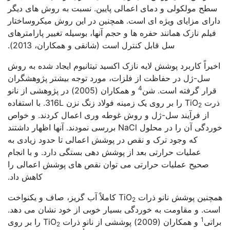
سطح مولکولی و دمای اعمالی پایین. نسبت به روش های دیگر
دارای مزایای ویژه ای است. همچنین در این روش میکروساختار
فیلم نازک همانند حفره ها و حجم آنها، بوسیله تغییر پارامترهای
سل قابل کنترل است (شانقی و همکاران، 2013).
اخیراً کاربرد پوشش لایه نازک اکسید تیتانیوم ایجاد شده به روش
سل-ژل در حفاظت از فلزات، مورد توجه بیشتر پژوهشگران
4
قرار گرفته است. شن
و همکاران (2005) در پژوهشی از نانو
ذرت TiO
را بر روی یک زمینه فولاد زنگ نزن 316L. با استفاده
2
از فرآیند سل-ژل و روش غوطه وری اعمال کردند. و خواص
خوردگی آن را در محلول NaCl بررسی نمودند. آنها اظهار داشتند
که وجود ترک و نقص در پوشش اعمالی تا حدود زیادی به
عملیات حرارتی بعد از پوشش دهی بستگی دارد. و با انجام
صحیح عملیات حرارتی می توان نقص های پوشش اعمالی را
کاهش داد.
همچنین پوشش نانو ذرات TiO
کاملاً آب گریز، صاف و یکنواخت
2
است. و مقاومت به خوردگی بسیار خوبی از خود نشان می دهد.
1
براتی
و همکاران (2009) پوششی از نانو ذرات TiO
را بر روی
2