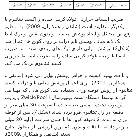
ضریب انبساط حرارتی فولاد کربنی ساده و اکسید تیتانیوم با
یکدیگر متفاوت است (شانقی و همکاران، 2009). به منظور
رفع این مشکل و ایجاد پوشش مناسب و بدون نقص. و ترک ابتدا
یک لایه میانی پوشش نانو ذرات بر روی کوپن ها اعمال شد
(شکل3). پوشش میانی دارای ترک های زیادی است. اما ضریب
انبساط زمینه فولاد کربنی ساده را به ضریب انبساط حرارتی
اکسید تیتانیوم نزدیک می کند.
و باعث بهبود کیفیت و خواص پوشش نهایی می شود (شانقی و
همکاران، 2009). برای اعمال پوشش میانی نانو ذرات اکسید
تیتانیوم از روش غوطه وری استفاده شد. کوپن هایی که مهیا می
گردند توسط دستگاه تست یونیورسال Zwick/Roe11 و پروب
(رسوب دهنده). مسی تعبیه شده با سرعت 30 میلی متر بر
دقیقه در ژل تیتانیوم فرو برده شدند (شکل4). پس از غوطه
وری به مدت 3 دقیقه کوپن ها با همان سرعت اولیه 30 میلی
متر بر دقیقه. با دقت و بدون کم ترین لرزشی. از محلول خارج
شدند (شانقی و همکاران،2009).