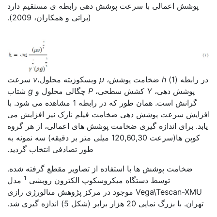
پوشش اعمالی با سرعت پوشش دهی رابطه ی مستقیم دارد
(براتی و همکاران، 2009).
کاربرد فولاد با پوشش نانو
در رابطه (1)
h
ضخامت پوشش،
μ
ویسکوزیته محلول،
v
سرعت
پوشش دهی،
Y
کشش سطحی،
P
چگالی محلول و
g
شتاب
گرانش است. همان طور که در رابطه 1 مشاهده می شود. با
افزایش سرعت پوشش دهی ضخامت فیلم نازک نیز افزایش می
یابد. برای اندازه گیری ضخامت پوشش های اعمالی، از هر گروه
کوپن ها(سرعت 120,60,30 میلی متر بر دقیقه) سه نمونه به
طور تصادفی انتخاب گردید.
ضخامت پوشش ها با استفاده از تصاویر مقطع گرفته شده.
1
توسط دستگاه میکروسکوپ الکترون روبشی
مدل
Vega\Tescan-XMU موجود در مرکز پژوهش متالورژی رازی
تهران. با بزرگ نمایی 20 هزار برابر (شکل 5) اندازه گیری شد.