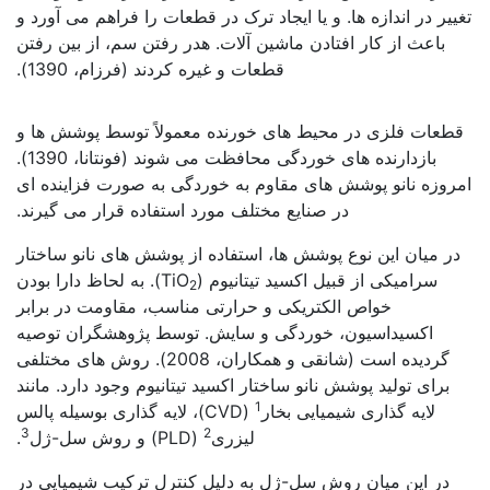
تغییر در اندازه ها. و یا ایجاد ترک در قطعات را فراهم می آورد و
باعث از کار افتادن ماشین آلات. هدر رفتن سم، از بین رفتن
قطعات و غیره کردند (فرزام، 1390).
کاربرد فولاد با پوشش نانو
قطعات فلزی در محیط های خورنده معمولاً توسط پوشش ها و
بازدارنده های خوردگی محافظت می شوند (فونتانا، 1390).
امروزه نانو پوشش های مقاوم به خوردگی به صورت فزاینده ای
در صنایع مختلف مورد استفاده قرار می گیرند.
در میان این نوع پوشش ها، استفاده از پوشش های نانو ساختار
سرامیکی از قبیل اکسید تیتانیوم (TiO
). به لحاظ دارا بودن
2
خواص الکتریکی و حرارتی مناسب، مقاومت در برابر
اکسیداسیون، خوردگی و سایش. توسط پژوهشگران توصیه
گردیده است (شانقی و همکاران، 2008). روش های مختلفی
برای تولید پوشش نانو ساختار اکسید تیتانیوم وجود دارد. مانند
1
لایه گذاری شیمیایی بخار
(CVD)، لایه گذاری بوسیله پالس
3
2
لیزری
(PLD) و روش سل-ژل
.
در این میان روش سل-ژل به دلیل کنترل ترکیب شیمیایی در