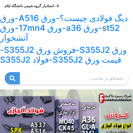
3- استادیار گروه شیمی دانشگاه ایلام
دیگ فولادی چیست؟-ورق A516-ورق
st52-ورق a36-ورق 17mn4-ورق
آتشخوار
ورق S355J2-فروش ورق S355J2-
قیمت ورق S355J2-فولاد S355J2