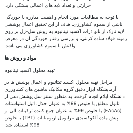
حرارتی و تعداد لایه های اعمالی بستگی دارد.
با توجه به مطالعات مورد انجام و اهمیت مبارزه با خوردگی
ناشی از سموم کشاورزی. هدف از این تحقیق اعمال پوششی
لایه نازک از نانو ذرات اکسید تیتانیوم به روش سل-ژل بر روی
زمینه فولاد ساده کربنی. و بررسی رفتار خوردگی آن در معرض
واکنش با سموم کشاورزی می باشد.
مواد و روش ها
تهیه محلول اکسید تیتانیوم
مراحل تهیه محلول اکسید تیتانیوم و اعمال پوشش ها در
آزمایشگاه ابزار دقیق گروه مکانیک ماشین های کشاورزی
دانشگاه ایلام انجام گرفت. به منظور سنتز سل پوشش دهی از
اتانول مطلق با خلوص 99% به عنوان حلال. اتیل استواستات
(EAcAc) با خلوص 99% به عنوان جمع کننده ترکیبات آلی. و
پیش ماده آلکوکسیدی تترابوتیل ارتوتیتانات (TBT) با خلوص
98% استفاده شد.