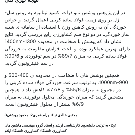
در این پژوهش پوشش نانو ذرات اکسید تیتانیوم به روش سل-
ژل بر روی زمینه فولاد ساده کربنی اعمال گردید. و خواص
خوردگی آن به روش کاهش وزن با استفاده از سامانه ی شبیه
ساز خوردگی. در دو نوع سم کشاورزی رایج بررسی گردید. نتایج
نشان داد که پوشش با ضخامت در محدوده 1400nm-1300
دارای بهترین عملکرد بوده. و باعث افزایش مقاومت به خوردگی
فولاد ساده کربنی به میزان 89/7% در سم توفوردی و 90/6%
در سم فنیتروتیون گردید.
همچنین پوشش های با ضخامت در محدوده ی 400-500 و
1000nm-900. به ترتیب سرعت خوردگی فولاد ساده کربنی را
در مجموع به میزان 55/6% و 77/8% کاهش دادند. همچنین
مشخص گردید که میزان خورندگی محلول توفوردی به میزان
6/9% بیشتر از محلول فنیتروتیون است.
مجتبی خالدی نیا1،بهرام قمری2، محمود روشنی3
1و2- به ترتیب دانشجوی کارشناسی ارشد و استاد گروه مهندسی ماشین های
کشاورزی دانشگاه کشاورزی دانشگاه ایلام