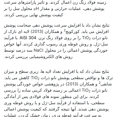
زمینه فولاد زنگ زن اعمال کردند. و تأثیر پارامترهای سرعت
پوشش دهی، عملیات حرارتی و مقدار
H محلول سل را بر
P
کیفیت پوشش نهایی بررسی کردند.
نتایج نشان داد با افزایش سرعت پوشش دهی صخامت پوشش
2
افزایش می یابد. کورکویچ
و همکاران (2013) لایه ای نازک از
نانو ذرات TiO
را بر روی فولاد زنگ نزن
AISI 304
با فرآیند
2
سل-ژل. و روش غوطه وری رسوب گذاری کردند. آنها خواص
خوردگی پوشش اعمالی را در محلول NaCl سه درصد توسط
روش های الکتروشیمیایی بررسی کردند.
کاربرد فولاد با پوشش نانو
نتایج نشان داد که با افزایش تعداد لایه ها. زبری سطح و میزان
ترک ها و نواقص سطحی پوشش نانو ذرات TiO
کاهش می یابد.
2
2
شانقی
و همکاران (2013) در پژوهشی خواص خوردگی پوشش
نانو ذرات TiO
اعمالی بر زمینه فولاد کربنی ساده را بررسی
2
کردند. برای این منظور نمونه های فولادی پس از آمادگی
سطحی، با استفاده از فرآیند سل-ژل و با روش غوطه وری
پوشش دهی شدند. آنها نتیجه گرفتند که کیفیت پوشش اعمالی
به سرعت فرآیند غوطه وری، زمان خشک کردن، عملیات