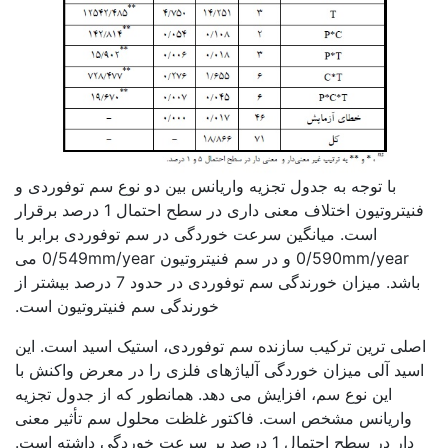
با توجه به جدول تجزیه واریانس بین دو نوع سم توفوردی و
فنیتروتیون اختلاف معنی داری در سطح احتمال 1 درصد برقرار
است. میانگین سرعت خوردگی در سم توفوردی برابر با
0/590mm/year و در سم فنیتروتیون 0/549mm/year می
باشد. میزان خورندگی سم توفوردی در حدود 7 درصد بیشتر از
خورندگی سم فنیتروتیون است.
اصلی ترین ترکیب سازنده سم توفوردی، استیک اسید است. این
اسید آلی میزان خوردگی آلیاژهای فلزی را در معرض واکنش با
این نوع سم، افزایش می دهد. همانطور که از جدول تجزیه
واریانس مشخص است. فاکتور غلظت محلول سم تأثیر معنی
دار در سطح احتمال 1 درصد بر سرعت خوردگی داشته است.