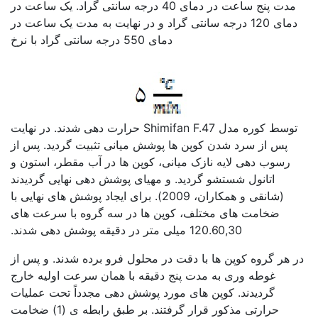
مدت پنج ساعت در دمای 40 درجه سانتی گراد. یک ساعت در
دمای 120 درجه سانتی گراد و در نهایت به مدت یک ساعت در
دمای 550 درجه سانتی گراد با نرخ
کاربرد فولاد با پوشش نانو
توسط کوره مدل Shimifan F.47 حرارت دهی شدند. در نهایت
پس از سرد شدن کوپن ها پوشش میانی تثبیت گردید. پس از
رسوب دهی لایه نازک میانی، کوپن ها در آب مقطر، استون و
اتانول شستشو گردید. و مهیای پوشش دهی نهایی گردیدند
(شانقی و همکاران، 2009). برای ایجاد پوشش های نهایی با
ضخامت های مختلف، کوپن ها در سه گروه با سرعت های
120.60,30 میلی متر در دقیقه پوشش دهی شدند.
در هر گروه کوپن ها با دقت در محلول فرو برده شدند. و پس از
غوطه وری به مدت پنج دقیقه با همان سرعت اولیه خارج
گردیدند. کوپن های مورد پوشش دهی مجدداً تحت عملیات
حرارتی مذکور قرار گرفتند. بر طبق رابطه ی (1) ضخامت