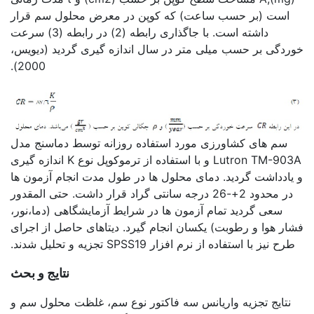
است (بر حسب ساعت) که کوپن در معرض محلول سم قرار
داشته است. با جاگذاری رابطه (2) در رابطه (3) سرعت
خوردگی بر حسب میلی متر در سال اندازه گیری گردید (دیویس،
2000).
سم های کشاورزی مورد استفاده روزانه توسط دماسنج مدل
Lutron TM-903A و با استفاده از ترموکوپل نوع K اندازه گیری
و یادداشت گردید. دمای محلول ها در طول مدت انجام آزمون ها
در محدود 2+-26 درجه سانتی گراد قرار داشت. حتی المقدور
سعی گردید تمام آزمون ها در شرایط آزمایشگاهی (دما،نور،
فشار هوا و رطوبت) یکسان انجام گیرد. دیتاهای حاصل از اجرای
طرح نیز با استفاده از نرم افزار SPSS19 تجزیه و تحلیل شدند.
نتایج و بحث
نتایج تجزیه واریانس سه فاکتور نوع سم، غلظت محلول سم و