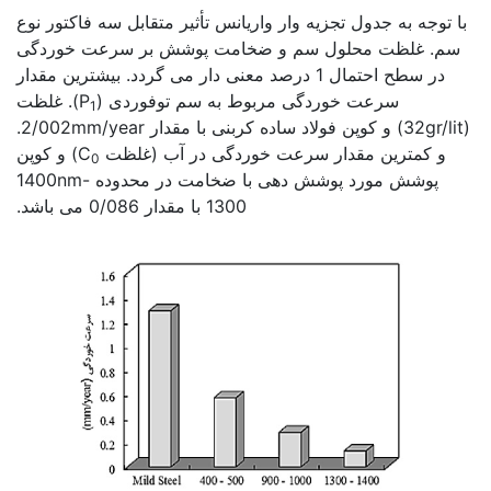
با توجه به جدول تجزیه وار واریانس تأثیر متقابل سه فاکتور نوع
سم. غلظت محلول سم و ضخامت پوشش بر سرعت خوردگی
در سطح احتمال 1 درصد معنی دار می گردد. بیشترین مقدار
سرعت خوردگی مربوط به سم توفوردی (P
). غلظت
1
(32gr/lit) و کوپن فولاد ساده کربنی با مقدار 2/002mm/year.
و کمترین مقدار سرعت خوردگی در آب (غلظت C
) و کوپن
0
پوشش مورد پوشش دهی با ضخامت در محدوده 1400nm-
1300 با مقدار 0/086 می باشد.
کاربرد فولاد با پوشش نانو