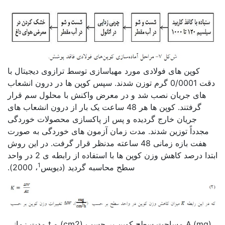
کوپن های فولادی مورد مهیاسازی توسط ترازوی دیجیتال با
دقت 0/0001 گرم توزن شدند. سپس کوپن ها در درون انشعاب
های جریان نصب شد و در معرض واکنش با محلول سم قرار
گرفتند. کوپن ها هر 48 ساعت یک بار از درون انشعاب های
جریان خارج گردیده و پس از پاکسازی محصولات خوردگی
مجدداً توزین شدند. مدت زمان آزمون های خوردگی به صورت
هفت بازه زمانی 48 ساعته مدنظر قرار گرفت. در این روش
ابتدا درصد کاهش وزن کوپن ها با استفاده از رابطه ی 2 در واحد
1
سطح محاسبه گردید (دیویس
، 2000).
(mg),A مساحت سطح کوپن بر حسب (cm2) و t مدت زمانی