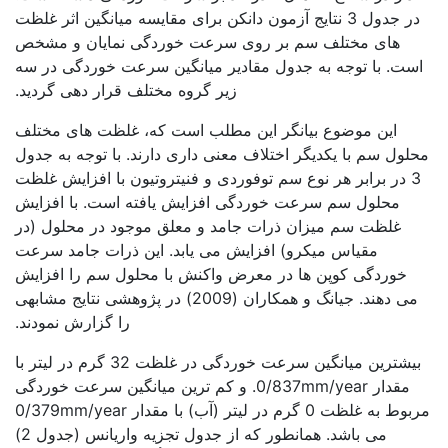
در جدول 3 نتایج آزمون دانکن برای مقایسه میانگین اثر غلظت
های مختلف سم بر روی سرعت خوردگی نمایان و مشخص
است. با توجه به جدول مقادیر میانگین سرعت خوردگی در سه
زیر گروه مختلف قرار دهی گردید.
این موضوع بیانگر این مطلب است که، غلظت های مختلف
محلول سم با یکدیگر اختلاف معنی داری دارند. با توجه به جدول
3 در برابر هر نوع سم توفوردی و فنیتروتیون با افزایش غلظت
محلول سم سرعت خوردگی افزایش یافته است. با افزایش
غلظت سم میزان ذرات جامد و معلق موجود در محلول (در
مقیاس میکرو) افزایش می یابد. این ذرات جامد سرعت
خوردگی کوپن ها در معرض واکنش با محلول سم را افزایش
می دهند. جیانگ و همکاران (2009) در پژوهشی نتایج مشابهی
را گزارش نمودند.
بیشترین میانگین سرعت خوردگی در غلظت 32 گرم در لیتر با
مقدار 0/837mm/year. و کم ترین میانگین سرعت خوردگی
مربوط به غلظت 0 گرم در لیتر (آب) با مقدار 0/379mm/year
می باشد. همانطور که از جدول تجزیه واریانس (جدول 2)