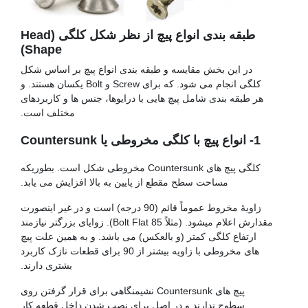
طبقه بندی انواع پیچ از نظر شکل کلگی (Head
Shape)
در این بخش مقایسه و طبقه بندی انواع پیچ بر اساس شکل
کلگی انجام می شود. که برای Screw و Bolt یکسان هستند. و
هر طبقه بندی شامل پیچ هایی با درایوها، جنس ها و کاربردهای
مختلف است.
1- انواع پیچ با کلگی مخروطی یا Countersunk
کلگی پیچ های Countersunk مخروطی شکل است. بطوریکه
مساحت سطح مقطع از پایین به بالا افزایش می یابد.
زاویۀ مخروط عموماً قائم (90 درجه) است و در غیر اینصورت
مقدارش اعلام میشود. (مثلاً Bolt Flat 85). زوایای بزرگتر نیازمند
ارتفاع کلگی کمتر (و بالعکس) می باشد. و به همین علت پیچ
های مخروطی با زاویه بیشتر از 90 برای قطعات نازک کاربرد
بشتری دارند.
پیچ های Countersunk نشیمنگاهی برای قرار گرفتن روی
سطوح ندارند و در اصل برای نصب شدن داخل قطعه کار