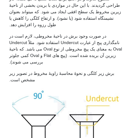
طراحی گردیدند. با این حال در مواردی با بریدن بخشی از ناحیۀ
زیرین مخروط یک سطح افقی ایجاد می شود. که میتواند بعنوان
نشیمنگاه استفاده شود (یا نشود). و ارتفاع کلگی را کاهش یا
طول رزوه را افزایش دهد.
در صورت وجود برش در ناحیۀ مخروطی، لازم است در
نامگذاری پیج از عبارت Undercut استفاده شود. مثلاً Undercut
Oval به معنای یک پیچ مخروطی از نوع Oval می باشد. که ناحیۀ
زیرین آن بریده شده است. (پیچ های Flat و Oval کمی جلوتر
بررسی می شوند).
برش زیر کلگی و نحوۀ محاسبۀ زاویۀ مخروط در تصویر زیر
مشخص است.