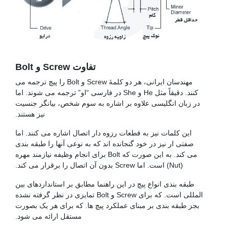
پیچ فولادی
تفاوت Screw و Bolt
مهندسان ایرانی، هر دو کلمۀ Screw و Bolt را پیچ ترجمه می
کنند. دقیقاً مثل He و She در فارسی “او” ترجمه می شوند. اما
در زبان انگلیسی علاوه بر اشاره به سوم شخص، بیانگر جنسیت
نیز هستند.
این کلمات نیز به قطعات رزوه دار اتصال اشاره می کنند. اما
صفتی ار نیز در خود گنجانده اند که به نوعی آنها را طبقه بندی
می کند. به این صورت که Bolt برای انجام وظیفه نیازمند مهره
(Nut) است. اما Screw بدون آن اتصال را برقرار می کند.
طبقه بندی انواع پیچ در این راهنما مطابق بر استانداردهای بین
المللی است. که برای Screw و Bolt تمایزی در نظر گرفته نشده
بجز طبقه بندی بر مبنای عملکرد پیچ ها. که برای هر یک بصورت
مستقل ارائه می شود.