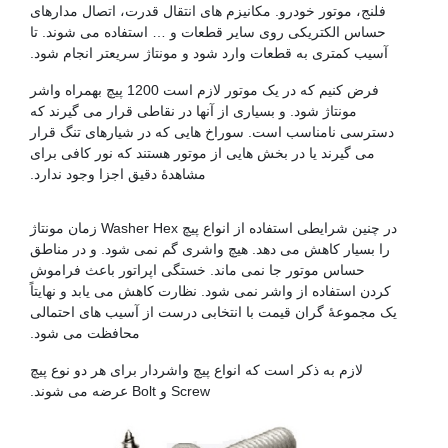
فلنج، موتور خودرو. مکانیزم های انتقال قدرت، اتصال مدارهای
حساس الکتریکی روی سایر قطعات و … استفاده می شوند. تا
آسیب کمتری به قطعات وارد شود و مونتاژ سریعتر انجام شود.
فرض کنیم که در یک موتور لازم است 1200 پیچ بهمراه واشر
مونتاژ شود. و بسیاری از آنها در نقاطی قرار می گیرند که
دسترسی نامناسب است. سوراخ هایی که در شیارهای تنگ قرار
می گیرند یا در بخش هایی از موتور هستند که نور کافی برای
مشاهدۀ دقیق اجزا وجود ندارد.
پیچ فولادی
در چنین شرایطی استفاده از انواع پیچ Washer Hex زمان مونتاژ
را بسیار کاهش می دهد. هیچ واشری گم نمی شود. و در مناطق
حساس موتور جا نمی ماند. خستگی اپراتور باعث فراموش
کردن استفاده از واشر نمی شود. نظارت کاهش می یابد و نهایتاً
یک مجموعۀ گران قیمت با انتخابی درست از آسیب های احتمالی
محافظت می شود.
لازم به ذکر است که انواع پیچ واشردار برای هر دو نوع پیچ
Screw و Bolt عرضه می شوند.