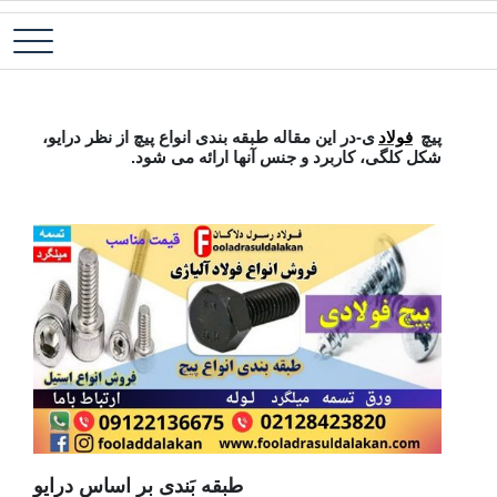
پ
فولاد آلیاژی-میلگرد آلیاژی-تسمه آلیاژی-ورق آلیاژی-لوله آلیاژی-نبشی
فولاد رسول دلاکان
ب
فولادی-ناودانی فولادی-قیمت ورق-قیمت فولاد
م
پیچ فولادی
پیچ
فولاد
ی-در این مقاله طبقه بندی انواع پیچ از نظر درایو،
شکل کلگی، کاربرد و جنس آنها ارائه می شود.
طبقه بَندی بر اساس درایو