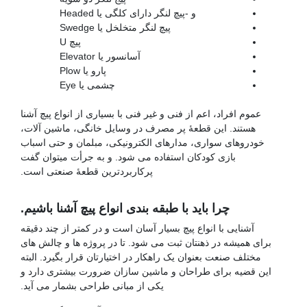
و -پیچ لنگر دارای کلگی یا Headed
پیچ لنگر متخلخل یا Swedge
پیچ U
آسانسور یا Elevator
پارو یا Plow
چشمی یا Eye
عموم افراد، اعم از فنی و غیر فنی با بسیاری از انواع پیچ آشنا
هستند. این قطعۀ پر مصرف در وسایل خانگی، ماشین آلات،
خودروهای سواری، مدارهای الکترونیکی، مبلمان و حتی اسباب
بازی کودکان استفاده می شود. و به جرأت میتوان گفت
پرکاربردترین قطعۀ صنعتی است.
پیچ فولادی
چرا باید با طبقه بندی انواع پیچ آشنا باشیم.
آشنایی با انواع پیچ بسیار آسان است و در کمتر از چند دقیقه
برای همیشه در ذهنتان ثبت می شود. تا در پروژه ها و چالش های
مختلف صنعت بعنوان یک راهکار در اختیارتان قرار بگیرد. البته
این قضیه برای طراحان و ماشین سازان ضرورت بیشتری دارد و
یکی از مبانی طراحی بشمار می آید.