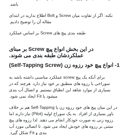
باشد.
نکته: اگر از تفاوت میان Screw و Bolt اطلاع ندارید در ابتدای
مقاله آن را توضیح دادیم.
طبقه بندی پیچ های Screw بر اساس عملکرد
پیچ فولادی
در این بخش انواع پیچ Screw بر مبنای
عملکردشان طبقه بندی می شوند.
1- انواع پیچ خود رزوه زن (Self-Tapping Screw)
برای آنکه یک پیچ screw عملکرد مناسبی داشته باشد به
سوراخی با رزوه های منطبق بر خود نیاز دارد. هرچند که در
بسیاری از موارد شاهد این انطباق نیستیم. و اتصال آب بندی
میشود یا Fit ایجاد نمی شود.
در این میان پیچ های خود رزوه زن یا Self-Tapping هم بر خلاف
باور بسیاری از افراد. به یک سوراخ اولیه (Pilot) نیاز دارند اما
رزوه زنی به صورت خودکار انجام می دهند. لذا رزوه های پیچ
مبتنی بر رزوه های خودش ایجاد می شود. تا اتصالی مورد آب
بندی و Fit شکل گیرد.