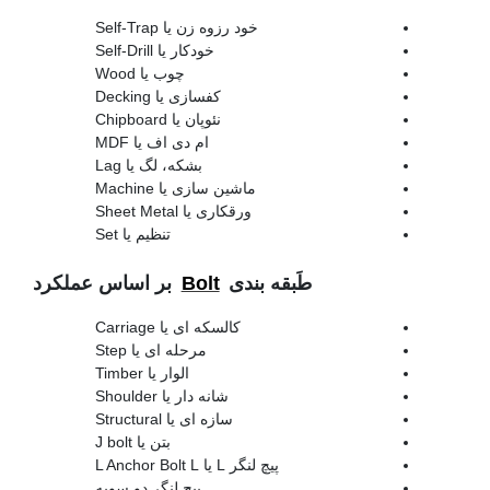
خود رزوه زن یا Self-Trap
خودکار یا Self-Drill
چوب یا Wood
کفسازی یا Decking
نئوپان یا Chipboard
ام دی اف یا MDF
بشکه، لگ یا Lag
ماشین سازی یا Machine
ورقکاری یا Sheet Metal
تنظیم یا Set
طَبقه بندی
Bolt
بر اساس عملکرد
کالسکه ای یا Carriage
مرحله ای یا Step
الوار یا Timber
شانه دار یا Shoulder
سازه ای یا Structural
بتن یا J bolt
پیچ لنگر L یا L Anchor Bolt L
پیج لنگر دو سویه