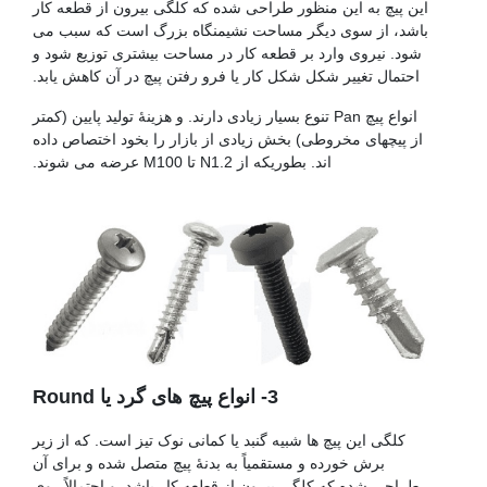
این پیچ به این منظور طراحی شده که کلگی بیرون از قطعه کار
باشد، از سوی دیگر مساحت نشیمنگاه بزرگ است که سبب می
شود. نیروی وارد بر قطعه کار در مساحت بیشتری توزیع شود و
احتمال تغییر شکل شکل کار یا فرو رفتن پیچ در آن کاهش یابد.
انواع پیچ Pan تنوع بسیار زیادی دارند. و هزینۀ تولید پایین (کمتر
از پیچهای مخروطی) بخش زیادی از بازار را بخود اختصاص داده
اند. بطوریکه از N1.2 تا M100 عرضه می شوند.
پیچ فولادی
3- انواع پیچ های گرد یا Round
کلگی این پیچ ها شبیه گنبد یا کمانی نوک تیز است. که از زیر
برش خورده و مستقمیاً به بدنۀ پیچ متصل شده و برای آن
طراحی شده که کلگی بیرون از قطعه کار باشد. و احتمالاً روی