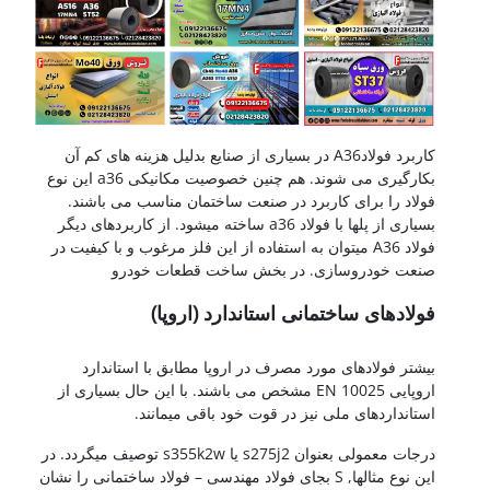
کاربرد فولادA36 در بسیاری از صنایع بدلیل هزینه های کم آن
بکارگیری می شوند. هم چنین خصوصیت مکانیکی a36 این نوع
فولاد را برای کاربرد در صنعت ساختمان مناسب می باشند.
بسیاری از پلها با فولاد a36 ساخته میشود. از کاربردهای دیگر
فولاد A36 میتوان به استفاده از این فلز مرغوب و با کیفیت در
صنعت خودروسازی. در بخش ساخت قطعات خودرو
فولادهای ساختمانی استاندارد (اروپا)
A36-a36
بیشتر فولادهای مورد مصرف در اروپا مطابق با استاندارد
اروپایی EN 10025 مشخص می باشند. با این حال بسیاری از
استانداردهای ملی نیز در قوت خود باقی میمانند.
درجات معمولی بعنوان s275j2 یا s355k2w توصیف میگردد. در
این نوع مثالها, S بجای فولاد مهندسی – فولاد ساختمانی را نشان