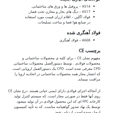
A514 – پروفیل ها و ورق های ساختمانی.
A517 – دیگ های بخار و مخازن تحت فشار.
فولاد اگلین – اقلام ارزان قیمت مورد استفاده
در صنایع هوا فضا و ساخت تسلیحات.
فولاد آهنگری شده
A668 – فولاد آهنگری
برچسب CE
مفهوم نشان CE – برای کلیه ی محصولات ساختمانی و
محصولات فولادی . توسط دستورالعمل محصولات ساختمانی
CPD معرفی شده است. CPD یک دستورالعمل اروپایی است.
که انتشار مجاز همه محصولات ساختمانی در اتحادیه اروپا را
مراقبت مینماید.
فولاد A36
از آنجاکه اجزای فولادی دارای ایمنی حیاتی هستند. درج نشان CE
روی آنها فقط در صورتی مجاز است. که سیستم کنترل تولید
کارخانه FPC ای که این محصول فولادی در آن تولید میشود.
توسط یک نهاد صدور گواهینامه مناست. که به تأیید کمیسیون
اروپا رسیده است. ارزیابی شود.