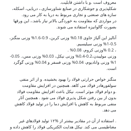
معروف است .و با داشتن قابلیت.
شکلپذیری و جوشکاری در صنایع شناورسازی.، دریایی، اسکله،
سازه های صنعتی و تجاری مربوط به دریا به کار می رود.
در مواردی که مقاومت به خوردگی بالاتر نیاز باشد.، این ورقها
بصورت گالوانیزه استفاده می شوند.
آنالیز این آلیاژ حاوی 0.18% وزنی کربن، 0.9-1.6% وزنی منگنز،
0.5-1% وزنی سیلیسیم.
، 0.2 %وزنی کروم، 0.08% .
وزنی مولیبدن،0.2-0.4% وزنی نیکل، 0.03% وزنی مس،. 0.05-
1% وزنی وانادیوم، 0.04% وزنی فسفر و 0.04% وزنی گوگرد
است.
منگنز خواص حرارتی فولاد را بهبود بخشیده. و از اثر منفی
سولفورهادر فولاد می کاهد. همچنین در افزایش مقاومت
.و دوام فولاد موثر است. نیکل باعث افزایش مقاومت فولاد
بدون از بین رفتن شکل پذیري فولاد می شود . همچنین آثار
منفی مربوط به کاهش یا افزایش دما را در تولید فولاد کاهش
می دهد.
. استفاده از آن در مقادیر بیشتر از %١٢ تولید فولادهاي غیر
مغناطیسی می کند. نیکل هدایت الکتریکی فولاد را کاهش داده و