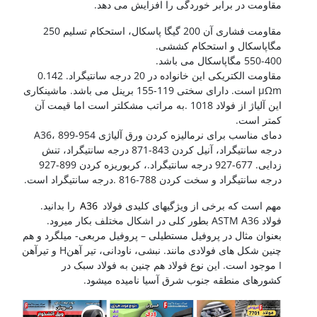
مقاومت در برابر خوردگی را افزایش می دهد.
مقاومت فشاری آن 200 گیگا پاسکال، استحکام تسلیم 250
مگاپاسکال و استحکام کششی.
550-400 مگاپاسکال می باشد.
مقاومت الکتریکی این خانواده در 20 درجه سانتیگراد. 0.142
μΩm است. دارای سختی 119-155 برینل می باشد. ماشینکاری
این آلیاژ از فولاد 1018 .به مراتب مشکلتر است اما قیمت آن
کمتر است.
دمای مناسب برای نرمالیزه کردن ورق آلیاژی A36، 899-954
درجه سانتیگراد، آنیل کردن 843-871 درجه سانتیگراد، تنش
زدایی. 677-927 درجه سانتیگراد.، کربوریزه کردن 899-927
درجه سانتیگراد و سخت کردن 788-816 .درجه سانتیگراد است.
مهم است که برخی از ویژگیهای کلیدی فولاد
A36
را بدانید.
فولاد ASTM A36 بطور کلی در اشکال مختلف بکار میرود.
بعنوان مثال در پروفیل مستطیلی – پروفیل مربعی- میلگرد و هم
چنین شکل های فولادی مانند. نبشی، ناودانی، تیر آهنH و تیرآهن
I موجود است. این نوع فولاد هم چنین به فولاد سبک در
کشورهای منطقه جنوب شرق آسیا نامیده میشود.