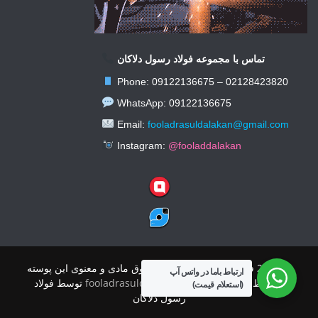
تماس با مجموعه فولاد رسول دلاکان
Phone: 09122136675 – 02128423820
WhatsApp: 09122136675
Email:
fooladrasuldalakan@gmail.com
Instagram:
@fooladdalakan
© 2026 فولاد رسول دلاکان کلیه حقوق مادی و معنوی این پوسته
ارتباط باما در واتس آپ
محفوظ است.
|
پوسته:
fooladrasuldalakan
توسط فولاد
(استعلام قیمت)
رسول دلاکان