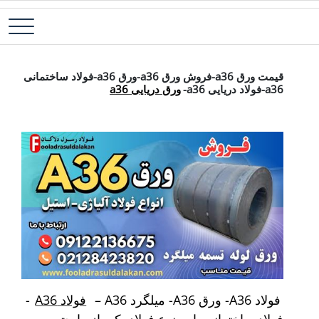
رش
فولاد آلیاژی-میلگرد آلیاژی-تسمه آلیاژی-ورق آلیاژی-لوله آلیاژی-نبشی
فولاد رسول دلاکان
ه
فولادی-ناودانی فولادی-قیمت ورق-قیمت فولاد
حتوا
قیمت ورق a36-فروش ورق a36-ورق a36-فولاد ساختمانی
a36-فولاد دریایی a36-
ورق دریایی a36
فولاد A36- ورق A36- میلگرد A36 –
فولاد A36
-