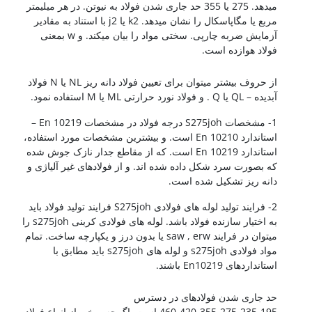
میدهد. 275 یا 355 حد جاری شدن فولاد به نیوتن. در هر میلیمتر
مربع یا مگاپاسکال را نشان میدهد. k2 یا j2 با استناد به مقادیر
آزمایش ضربه چارپی. سختی مواد را بیان میکند. و w بمعنی
فولاد هوازده است.
فولاد A36
از حروف بیشتر میتوان برای تعیین فولاد دانه ریز NL یا N فولاد
آبدیده – QL یا Q . و فولاد نورد حرارتی ML یا M استفاده نمود.
1- مشخصات S275joh درجه فولاد در مشخصات En 10219 –
استاندارد En 10210 است. و بیشترین مشخصات مورد استفاده،
استاندارد En 10219 است. که از مقاطع جدار نازک جوش شده
که بصورت سرد شکل داده شده اند. و از فولادهای غیر آلیاژی و
دانه ریز تشکیل شده است.
2- فرایند تولید لوله های فولادی S275joh فرایند تولید فولاد باید
به اختیار سازنده فولاد باشد. لوله های فولادی کربنی s275joh را
میتوان در فرایند saw , erw یا بدون درز و یکپارچه ساخت. تمام
مواد فولادی s275joh و لوله های s275joh باید مطابق با
استانداردهای En10219 باشند.
فولاد A36
حد جاری شدن فولادهای در دسترس
460،420،355،275،235،195 است. اگرچه برخی از انواع فولاد