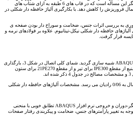
12 طبقه دارای مهاربند مجهر به آلیاژ حافظه دار شکلی نسبت به قاب دارای مهاربند کمانش تاب، 30 درصد بیشتر می گردد. همچنین نتایج بیانگر این مسأله است که در قاب های 6 طبقه به ازای شتاب های
دی کمانش تاب مجهز به آلیاژ حافظه دار شکلی. نسبت به سیستم مهاربندی کمانش تاب می تواند 38 درصد احتمال فروریزش را کاهش دهد. با بکارگیری آلیاژ حافظه دار شکلی در
نوآوری به بررسی اثرات جنس، ضخامت و سوراخ دار بودن صفحه ی
ی شود. همچنین در این مطالعه، با مدل سازی آلیاژهای حافظه دار شکلی نیکل-تیتانیوم. علاوه بر فولادهای نرمه و
قایسه قرار گرفت.
به منظور صحت سنجی مدل های مورد مطالعه، مدل اجزاء محدود نمونه ی آزمایشگاهی مورد انجام. توسط دیلمی و شیراوند در نرم افزار ABAQUS شبیه سازی گردید. شمای کلی اتصال در شکل 3، بارگذاری
چرخه ای مطابق شکل 4. مدل ایجاد شده در نرم افزار ABAQUS در شکل 5 ارائه و نمایان است. طبق مشخصات نمونه ی آزمایشگاهی در منبع از مقطع IPE300 برای تیر و از مقطع 21PE270 برای ستون
بارگذاری در این آزمایش به انتهای ستون و به صورت افقی اعمال گردیده. و گامهای بارگذاری طبق جدول 5 اعمال گردیده و دوران نهایی اتصال به 0/06 رادیان می رسد. مشخصات آلیاژهای حافظه دار شکلی
در شکل 6 منحنی هیسترزیس نمونه ی آزمایشگاهی دیلمی و شیراوند بیان گردید. همانطور که از شکل 7 مشخص است منحنی هیسترزیس لنگر-دوران و خروجی نرم افزار ABAQUS تطابق خوبی با منحنی
توجه به تغییر پارامترهای جنس، ضخامت و پیکربندی رفتار صفحات