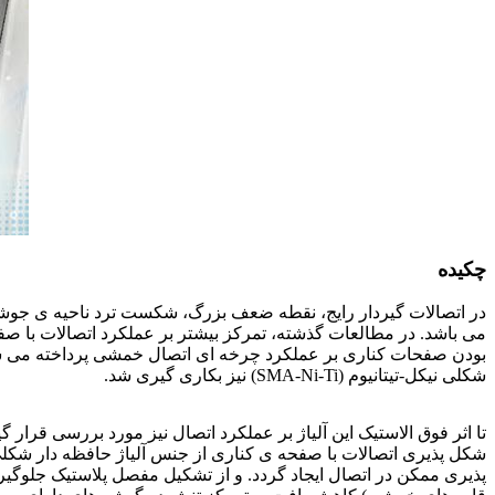
ورق فولادی st52
چکیده
در اتصالات گیردار رایج، نقطه ضعف بزرگ، شکست ترد ناحیه ی جوشکا
می باشد. در مطالعات گذشته، تمرکز بیشتر بر عملکرد اتصالات با صفح
بودن صفحات کناری بر عملکرد چرخه ای اتصال خمشی پرداخته می شو
شکلی نیکل-تیتانیوم (SMA-Ni-Ti) نیز بکاری گیری شد.
مدل سازی و تحلیل
شکل پذیری اتصالات با صفحه ی کناری از جنس آلیاژ حافظه دار شکل