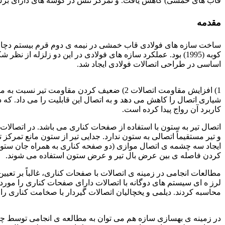
قاب های خمشی) کاهش یافت. و تمرکز تنش در گوشه های دارای برش 
مقدمه
کوبه (1995) بود. عملکرد سازه های فولادی در این دو زلزله ا
اساسی در طراحی اتصالات فولادی ایجاد شد.
ورق فولادی st52
1) افزایش مقاومت اتصالات 2) ضعیف کردن مق
کاربرد آن رواج پیدا کرده است.
اتصال تیر به ستون با استفاده از صفحات کناری می باشد. در اتصالا
و تیر مستقیماً اتصالی به ستون ندارد. جدایی تیر از ستون مانع تم
ایجاد سه چشمه ی اتصال موازی (دو صفحه کناری به همراه جان ستون).
کردن فاصله ی بین عرض بال تیر و عرض ستون استفاده می شوند.
مطالعات انجامی در زمینه ی اتصالات با صفحات کناری، غالباً بر تعیین
لرز ه ای سیستم های دوگانه با اتصالات دارای صفحات کناری را مورد 
محاسبه کردند. دیلمی و یخچالیان اتصالات گیردار با صخامت کناری را در نرم افزار اجز
ورق فولادی st52
در زمینه ی بهسازی سازه هم می توان به مطالعه ی انجامی توسط چو 