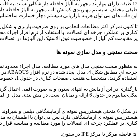
این قاب های می توان هزینه بازاریابی سیستم دچار خسارت ساختمان
تا کنون تمرکز اکثر مطالعات انجامی بر روی ظرفیت باربری و شکل پ
پر مقاومت کم آلیاژ از خصوصیت فوق الاستیک این آلیاژها در اتصالات
صحت سنجی و مدل سازی نمونه ها
استفاده گردید. مشخصات هندسی صفحات کناری در جدول 1، خصوصیات هندسی تیر و ستون در جدول 2. ابعاد ورق های بکار رفته در جدول 3 و مشخصات مصالح در جدول 4 ذکر شده اند.
نیکل-تیتانیوم در جدول 6 ارائه و نمایان است. در مش بندی مدل از المان پیوسته C3D&R با شش وجه و هشت گره بکار گیری گردید.
ورق فولادی st52
هیسترزیس نمونه ی آزمایشگاهی دارد. پس می توان با اطمینان به مد
کناری بر عملکرد چرخه ای اتصالات را مورد مطالعه و مقایسه قرار داد. متغیرهای ارائه شده 
a
: فاصله مرکز تا مرکز IPE در ستون.