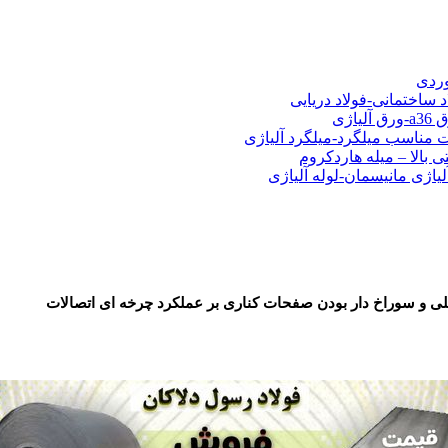
شی فولادی-ناودانی فولادی-قیمت ورق-قیمت فولاد
وردی
د ساختمانی-فولاد دریایی
ت مناسب میلگرد-میلگرد آلیاژی
 بالا – میله هاردکروم
لیاژی مانیسمان-لوله آلیاژی
کلی و سوراخ دار بودن صفحات کناری بر عملکرد چرخه ای اتصالات
فروش فول