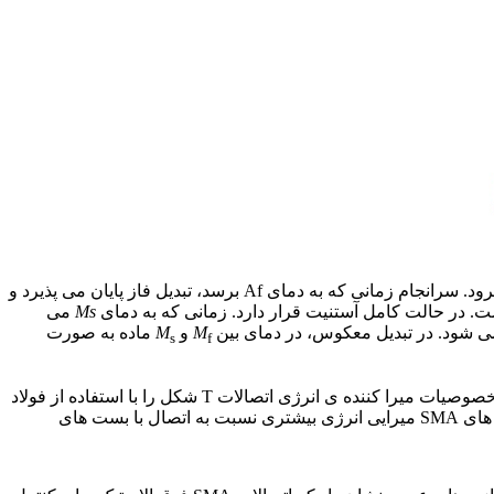
و تحت بار گرمایی است. تا زمانی که ماده به دمای As برسد، تبدیل از مارتنزیت به آستنیت آغاز می شود. تا به دمای بالاتر As و به سمت Af برود. سرانجام زمانی که به دمای Af برسد، تبدیل فاز پایان می پذیرد و
. در حالت کامل آستنیت قرار دارد. زمانی که به دمای
Ms
می
ی شود. در تبدیل معکوس، در دمای بین
M
و
M
ماده به صورت
s
f
در ادامه، پیشینه ی مطالعات در زمینه ی کاربرد آلیاژهای حافظه دار شکلی در سازه های قاب خمشی ارائه می گردد. ابولمعالی و همکاران خصوصیات میرا کننده ی انرژی اتصالات T شکل را با استفاده از فولاد
و بست های SMA مورد آزمایش قرار دادند. با وجود اینکه در این آزمایش بست های SMA دچار ترک اولیه شدند. اما اتصالات T شکل با بست های SMA میرایی انرژی بیشتری نسبت به اتصال با بست های