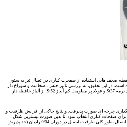
نقطه ضعف هایی استفاده از صفحات کناری در اتصال تیر به ستون
ده است. در این تحقیق، به بررسی تأثیر جنس، ضخامت و سوراخ دار
نرمه St37
و فولاد پر مقاومت کم آلیاژ
St52
. از آلیاژ حافظه دار
 آلیاژ بر عملکرد اتصال نیز مورد بررسی قرار گیرد. مدل سازی و تحلیل در نرم افزار اجزاء محدود ABAQUS تحت بارگذاری چرخه ای صورت پذیرفت. و نتایج حاکی از افزایش ظرفیت و
برای صفحات کناری انتخاب نمود. تا بدین صورت بیشترین شکل
پذیری ممکن در اتصال ایجاد گردد. و از تشکیل مفصل پلاستیک جلوگیری شود. بر اساس نتایج مورد حاصل، با تغییر پیکربندی و ایجاد برش. در اتصال بطور کلی ظرفیت اتصال در دوران 0/04 رادیان (حد پذیرش