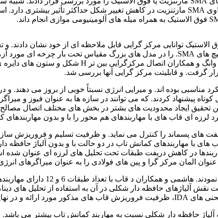
تغییر شکل باقیمانده در سازه مناسب تر هستند. و همچنین اتصالات حاوی SMA مارتنزیت در کاهش تغ
ناچیز بود. فنگ و همکاران رفتار اتصالات گیردار با ورق انتهایی دارای پیچ های SMA. را در مدل 
ر گرفت. و قابلیتت مرکز گرایی آنها بررسی شد.
ا جا به جایی نسبی 6% اتصالات دارای عملکرد مناسبی بوده اند. و میرایی انرژی نسبتاً خوب
ه پیشنهاد کردند. که می توانند در سازه ها به عنوان فیوز و میراگر ب
این تحقیق ایجاد محدودیت های بشتر در بخش های مختلف اتصال مصال
لرزه ای قاب های با مهاربندهای هم محور را با و بدون مهاربندهای ک
فت های پسماند را کنترل می نماید. و ظرفیت تسلیم و فروریزش سازه را
ای با مهاربندهای کمانش تاب در دو حالت با و بدون آلیاژ حافظه دار 
هاربندها در کاهش دریفت طبقات تحت تحلیل های لرزه ای عنوان شده ا
 عنوان المان مرکز گرا و پین های فولادی را به عنوان میراگرهای انرژ