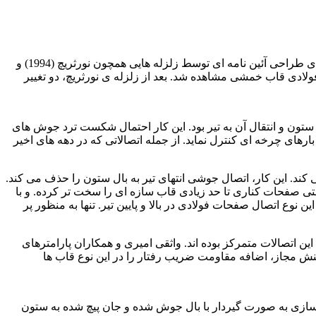
ساخت سازه های فولادی قاب خمشی در نیمه ی دوم قرم بیستم دچار تغییرات چشمگیری شد. که خود حاصل به چالش کشیده شدن روندهای طراحی آئین نامه ای توسط زلزله هایی همچون نورثریچ (1994) و
ات فولادی قاب خمشی مشاهده شد. بعد از زلزله ی نورثریچ، دو تغییر
 از سطح ستون و انتقال آن به تیر بود. این کار احتمال شکست ترد جوش های
می دهد و به اتصال این قابلیت را می داد. که دوران پلاستیک را تا 0.03 رادیان با افت لنگر پلاستیک کمتر از 20% تحت بارهای چرخه ای کنترل نماید. از جمله اتصالاتی که در دهه های اخیر
ند. این کار، اتصال جوشی انتهای تیر به بال ستون را حذف می کند.
تی صفحات کناری تا حد زیادی قاب سازه ای را سخت تر کرده. و با
 اتصال صفحات فولادی در بالا و پایین تیر. تنها به منظور پر
این اتصالات متمرکز بوده اند. واثقی امیری و همکاران پارامترهای
تنش مجاز، اضافه مقاومت ضریب رفتار را در این نوع قاب ها
هسازی به صورت گیردار با بال جوش شده و جان پیچ شده به ستون