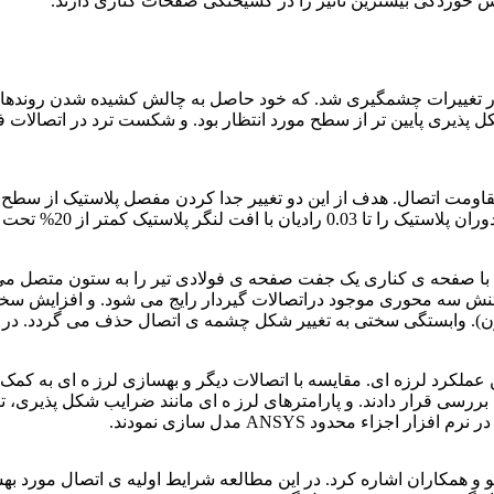
خوردگی بیشترین تأثیر را در گسیختگی صفحات کناری دارند.
ز نظر شکل پذیری پایین تر از سطح مورد انتظار بود. و شکست ترد در اتصال
اومت تیر نسبت به مقاومت اتصال. هدف از این دو تغییر جدا کردن مفصل پلاستیک
شیاری اتصال را کاهش 
ت با صفحه ی کناری یک جفت صفحه ی فولادی تیر را به ستون متصل می ک
رکز تنش سه محوری موجود دراتصالات گیردار رایج می شود. و افزایش سخ
 وابستگی سختی به تغییر شکل چشمه ی اتصال حذف می گردد. در این نوع
 عملکرد لرزه ای. مقایسه با اتصالات دیگر و بهسازی لرز ه ای به کمک 
بررسی قرار دادند. و پارامترهای لرز ه ای مانند ضرایب شکل پذیری، 
اء محدود ANSYS مدل سازی نمودند.
و همکاران اشاره کرد. در این مطالعه شرایط اولیه ی اتصال مورد ب