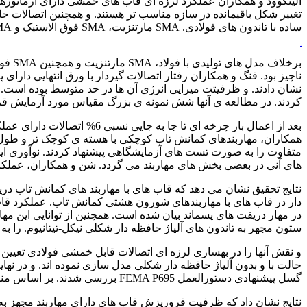
ساده با تاندون های فولادی. SMA مارتنزیت، SMA فوق الاستیک و SMA فوق الاستیک به همراه میله های آلومینیومی موازی انجام داند.
ورق آلیاژی
کردند. در مطالعه ی آنها شش نمونه ی بزرگ مقیاس مورد آزمایش قرا
بعد از اعمال بار چرخه ای ت
همکاران، مهاربندهای کمانش تاب کوچکی با هسته ی کوچک تر و طول کوتا
متفاوت را به صورت تست های آزمایشگاهی پیشنهاد کردند. نوآوری 
های آنی در بعضی بخش های مهاربند می گردد. شن و همکاران، عملکرد 
نتایج تحقیق نشان می دهد که قاب های با مهاربند های کمانش تاب دری
دار در قاب های با مهاربندهای شورون هشتی کمانش تاب. عملکرد قاب ه
در مهار دریفت های پسماند بیان شده است. همچنین از توانایی این م
ستون مجهر به تاندون های آلیاژ حافظه دار شکلی نیکل-تیتانیوم. را به
گسل پیشنهادی دستورالعمل FEMA P695 بررسی شدند. بر اساس منحنی های IDA، ظرفیت فروریزش قاب های مذکور مورد ارائه و در نهایت منحنی های شکست برای سطح فروریزش توسعه دهی شدند.