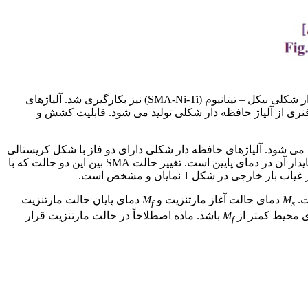
در مطالعه فعلی به منظور بررسی جامع رفتار صفحات کناری در اتصالات علاوه بر فولادهای نرمه و پر مقاومت کم آلیاژ. آلیاژهای حافظه دار شکلی نیکل – تیتانیوم (SMA-Ni-Ti) نیز بکارگیری شد. آلیاژهای
فنری از آلیاژ حافظه دار شکلی تولید می شود. قابلیت کشش و
می شود. آلیاژهای حافظه دار شکلی دارای دو فاز با شکل کریستالی
متفاوت و در نتیجه خصوصیات متفاوت هستند. یکی از این فازها آستنیت است که فاز پایدار آن در دمای بالا است و دیگری مارتنزیت که فاز پایدار آن در دمای پایین است. تغییر حالت SMA بین این دو حالت که با
در شکل 1 نمایان و مشخص است.
ت.
M
دمای حالت آغاز مارتنزیت و
M
دمای پایان حالت مارتنزیت
f
s
ای محیط کمتر از
M
باشد. ماده اصطلاحاً در حالت مارتنزیت قرار
f