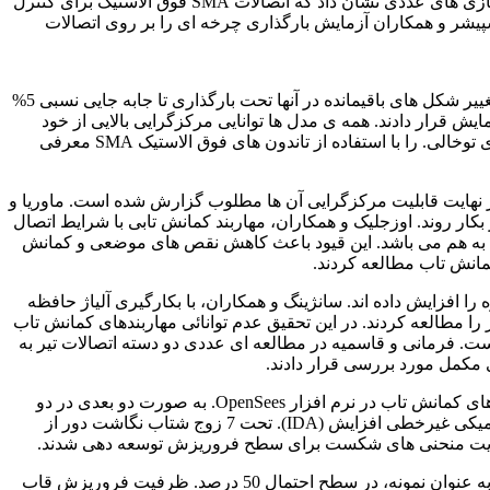
الینگوود و همکاران عملکرد لرزه ای قاب های خمشی دارای آرماتورهای SMA مارتنزیت یا فوق الاستیک را مورد بررسی قرار دادند. شبیه سازی های عددی نشان داد که اتصالات SMA فوق الاستیک برای کنترل
ییر شکل حداکثر تأثیر بیشتری دارد. اسپیشر و همکاران آزمایش بارگذاری چرخه ای را بر روی اتصالات
برخلاف مدل های تولیدی با فولاد، SMA مارتنزیت و همچنین SMA فوق الاستیک توانایی مرکز گرایی قابل ملاحظه ای از خود نشان دادند. و تغییر شکل های باقیمانده در آنها تحت بارگذاری تا جابه جایی نسبی 5%
های بزرگ مقیاس تحت بار چرخه ای مورد آزمایش قرار دادند. همه ی مدل ها توانایی مرکزگرایی بالایی از خود
نشان دادند. و ظرفیتت میرایی انرژی آن ها در حد متوسط بوده است. وانگ و همکاران اتصال مرکزگرایی بین تر H شکل و ستون های دایره ی توخالی. را با استفاده از تاندون های فوق الاستیک SMA معرفی
ی از بروز می دهند. و در نهایت قابلیت مرکزگرایی آن ها مطلوب گزارش شده است. ماوریا و
کار روند. اوزجلیک و همکاران، مهاربند کمانش تابی با شرایط اتصال
ح به هم می باشد. این قیود باعث کاهش نقص های موضعی و کمانش
مانش تاب مطالعه کردند.
 افزایش داده اند. سانژینگ و همکاران، با بکارگیری آلیاژ حافظه
را مطالعه کردند. در این تحقیق عدم توانائی مهاربندهای کمانش تاب
ست. فرمانی و قاسمیه در مطالعه ای عددی دو دسته اتصالات تیر به
ی مکمل مورد بررسی قرار دادند.
و نقش آنها را در بهسازی لرزه ای اتصالات قابل خمشی فولادی تعیین نمودند. هاشمی و همکاران د قاب با تعداد طبقات 6 و 12 دارای مهاربندهای کمانش تاب در نرم افزار OpenSees. به صورت دو بعدی در دو
حالت با و بدون آلیاژ حافظه دار شکلی مدل سازی نموده اند. و در نهایت نقش آلیاژهای حافظه دار شکلی در آن به استفاده از تحلیل های دینامیکی غیرخطی افزایش (IDA). تحت 7 زوج شتاب نگاشت دور از
نتایج نشان داد که ظرفیت فروریزش قاب های دارای مهاربند مجهز به آلیاژ حافظه دار شکلی نسبت به مهاربند کمانش تاب بیشتر می باشد. به عنوان نمونه، در سطح احتمال 50 درصد. ظرفیت فروریزش قاب