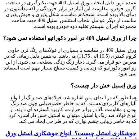
عمده ترین دلیل انتخاب ورق استیل 409 جهت بکارگیری در ساخت
اگزوز خودرو. مقاومت این آلیاژ در برابر خوردگی و اکسیداسیون در
دمای بالا بوده است. استحکام مناسب، شکل پذیری و جوش پذیری
مناسب از دیگر عوامل انتخاب استنلس استیل 409 جهت ساخت
مجموعه اجزای سیستم تخلیه دود خودرو بوده است.
چرا از ورق استیل 409 در امور دکوراتیو استفاده نمی شود؟
ورق استیل 409 در مقایسه با بسیاری از فولادهای زنگ نزن حاوی
کروم کمتری (10.5 الی 11.75) می باشد. به همین دلیل زمانی که در
معرض جو قرار می گیرد. دچار زنگ زدگی سطحی می شود. از این
رو امور دکوراتیو که زیبایی و کیفیت سطح بسیار مهم است استفاده
نمی شود.
ورق اِستیل خش دار چیست؟
همانطور که در ابتدای متن اشاره شد. فولادهای ضد زنگ از انواع
آلیاژهای کاربردی هستند. که به خاطر خصوصیاتی چون ضد زنگ
بودن و مقاومت بالا در برابر حرارت، کاربرد گسترده ای دارند. از
انواع فولاد ضد زنگ یا استیل میتوان به استیل خش دار اشاره کرد.
که به خاطر زیبایی چشم نوازی که در طراحی ایجاد می کند.
جوشکاری استیل چیست؟- انواع جوشکاری استیل-ورق