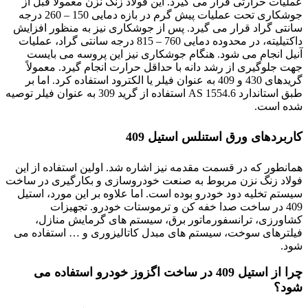
عملیات حرارتی قرار می گیرد. این فولاد زنگ نزن معمولاً قبل از
جوشکاری تحت عملیات پیش گرم در بازه دمایی 150 – 260 درجه
سانتی گراد قرار می گیرد. پس از جوشکاری نیز به منظور افزایش
داکتیلیته، در محدوده دمایی 760 – 815 درجه سانتی گراد، عملیات
آنیل انجام می شود. هنگام جوشکاری نیز این پروسه می بایست
جهت جلوگیری از رشد دانه با حداقل حرارت انجام گیرد. معمولاً
گریدهای 430 و 409 به عنوان فیلر یا الکترود استفاده کرد. اما بر
طبق استاندارد AS 1554.6 استفاده از گرید 309 به عنوان فیلر توصیه
شده است.
کاربردهای ورق استنلس استیل 409
همانطور که در قسمت مقدمه نیز اشاره شد. اولین استفاده از این
فولاد زنگ نزن مربوط به صنعت خودروسازی و بکارگیری در ساخت
سیستم تخلیه دود خودرو بوده است. اما علاوه بر این مورد، استیل
409 در ساخت صدا خفه کن و ترموستات خودرو. تجهیزات
کشاورزی، ترانسفورماتور برق، سیستم های گرمایش منازل،
فیلترهای سوخت، سیستم های مبدل کاتالیزوری و … استفاده می
شود.
چرا از استیل 409 در ساخت اگزوز خودرو استفاده می
شود؟