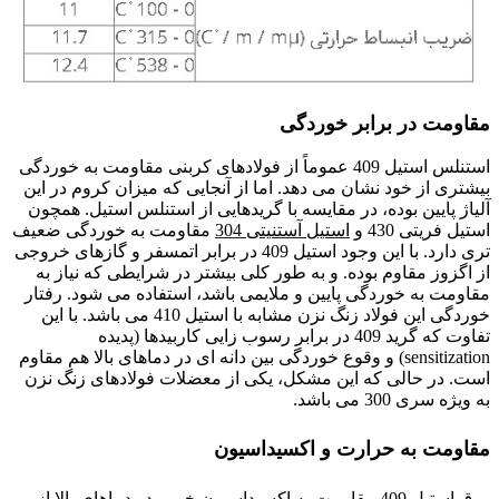
مقاومت در برابر خوردگی
استنلس استیل 409 عموماً از فولادهای کربنی مقاومت به خوردگی
بیشتری از خود نشان می دهد. اما از آنجایی که میزان کروم در این
آلیاژ پایین بوده، در مقایسه با گریدهایی از استنلس استیل. همچون
استیل فریتی 430 و
استیل آستنیتی 304
مقاومت به خوردگی ضعیف
تری دارد. با این وجود استیل 409 در برابر اتمسفر و گازهای خروجی
از اگزوز مقاوم بوده. و به طور کلی بیشتر در شرایطی که نیاز به
مقاومت به خوردگی پایین و ملایمی باشد، استفاده می شود. رفتار
خوردگی این فولاد زنگ نزن مشابه با استیل 410 می باشد. با این
تفاوت که گرید 409 در برابر رسوب زایی کاربیدها (پدیده
sensitization) و وقوع خوردگی بین دانه ای در دماهای بالا هم مقاوم
است. در حالی که این مشکل، یکی از معضلات فولادهای زنگ نزن
به ویژه سری 300 می باشد.
مقاومت به حرارت و اکسیداسیون
ورق استیل 409 مقاومت به اکسیداسیون خوبی در دماهای بالا از