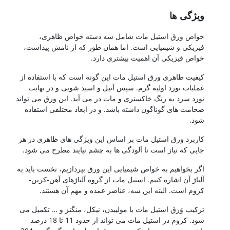
ویژگی ها
خواص ورق استیل مات شامل سه دسته خواص ظاهری،
فیزیکی و شیمیایی است. اما همان طور که از نامش پیداست،
خواص فیزیکی آن اهمیت بیشتری دارد.
کیفیت ظاهری ورق استیل مات این گونه است که با استفاده از
عملیات نورد اولیه گرم. سپس آنیل و اسید شویی و در نهایت
نورد سرد به رنگ خاکستری و مات در می آید. این ورق می تواند
ضخامت های گوناگون داشته باشد. و در ابعاد مختلفی استفاده
شود.
کاربرد ورق استیل مات بر اساس این ویژگی های ظاهری در هر
جایی که نیاز است تا آلودگی ها به چشم نیایند مطرح می شود.
اگر بخواهیم به خواص شیمیایی این ورق بپردازیم، نخست باید به
آلیاژ آن اشاره کنیم. استیل مات از گروه آلیاژهای آهن-کربن-
کروم است. البته این سه، عناصر عمده و مهم آن هستند.
ترکیب وَرق استیل مات با مولیبدن، نیکل، منگنز و … تکمیل می
شود. کروم در استیل مات می تواند از حدود 11 تا 18 درصد