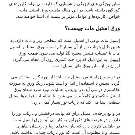
سایر ویژگی های فیزیکی و شیمایی که دارد. می تواند کاربردهای
گوناگون داشته باشد. در این مقاله ماهیت ورق اِستیل مات،
خواص، کاربردها و عوامل مؤثر بر قیمت آن آشنا خواهید شد.
ورق استیل مات چیست؟
اِستیل مات نوعی از استیل است که سطحی زبر و مات دارد. به
همین دلیل بازتاب نور از آن بسیار کم است. ورق استنلس استیل
مات با عملیات فینیش سطح 2B تولید می شود. قیمت
ورق
استیل
به این دلیل که پرداخت کمتری روی آن انجام می گیرد،
ارزان تر از سایر ورق های استیل است.
در تولید ورق استنلس استیل مات ابتدا از نورد گرم استفاده می
گردد. سپس با استفاده از آنیل و اسید شویی رنگ ورق به صورت
خاکستری در می آید. در نهایت با عملیات نورد سرد سطح ورق
استیل خاکستری کاملاً مات می شود. با انجام این فرایندها استیل
سطحی پیدا می کند که بازتاب نور بسیار کمی دارد.
در واقع برخلاف استیل براق که نهایت درخشش و بازتاب نور را
دارد. و در عرصه های دکوراتیو به کار می آید. وَرق استیل مات
در جاهایی کاربرد دارد که نیاز به نمای زیبا و درخشان ظاهری
نیست. و یا مطلوب آن است که نور بازتاب چندانی نداشته باشد.