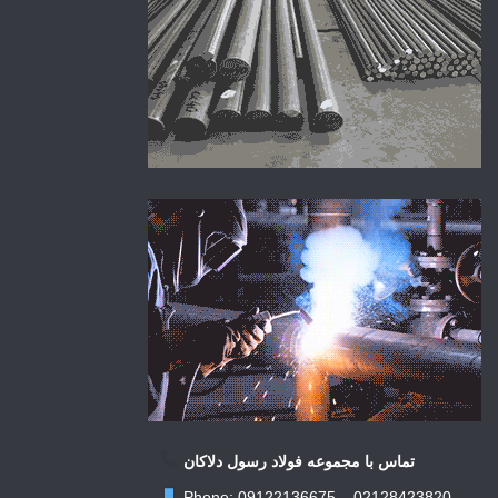
تماس با مجموعه فولاد رسول دلاکان
Phone: 09122136675 – 02128423820