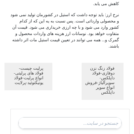
کاهش می یابد.
نرخ ارز: باید توجه داشت که استیل در کشورمان تولید نمی شود
و محصولی وارداتی است. پس نسبت به یه این که از کدام
کشور وارد می شود و با چه ارزی خریداری می شود. قیمت آن
متفاوت خواهد بود. نوسانات ارز هزینه های واردات محصول و
گمرک و… همه می توانند در تعیین قیمت استیل مات اثر داشته
باشند.
فولاد زنگ نزن
پرلیت چیست-
دوفازی-فولاد
فولاد های پرلیتی-
داپلکس-
انواع پرلیت-فولاد
سوپرآلیاژ-فروش
یوتیکتوئید-پرلایت
انواع سوپر
داپلکس