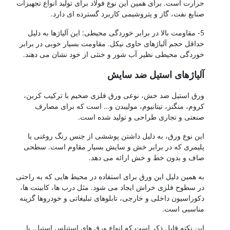
حرارت است. برای همین این نوع فولاد برای تولید انواع تجهیزات
صنایع نفت، گاز و پتروشیمی کاربرد گسترده ای دارد.
5- مقاومت بالا در برابر خوردگی محیطی: این آلیاژها به دلیل
حداقل حجم آلیاژهای حاوی نیکل. مقاومت بسیار خوبی در برابر
خوردگی محیطی نظیر آب شور و خنثی از خود نشان می دهند.
آلیاژهای استیل ضد سایش
ورق استیل ضد خش، نوعی ورق فلزی ضخیم با ترکیب کربن،
کروم، منگنز، تیتانیوم، مولیبدن و… است که برای مصارف
صنعتی و تجاری طراحی و تولید شده است.
این نوع ورق، به دلیل داشتن پوششی از جنس رنگ روغنی یا
پلیمری که در برابر خش و سایش بسیار مقاوم است. سطحی
صاف و بدون خط و خش ارائه می دهد.
به همین دلیل این ورق برای استفاده در محیط هایی که به راحتی
در سطوح فلزی خراش ایجاد می شود. مثل درب ها، کابینت ها،
دکوراسیون داخلی و خارجی، تابلوهای تبلیغاتی و خودروها گزینه
مناسبی است.
این نکته قابل ذکر است که انواع ورق های استنلس استیل. با