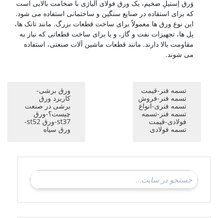
وَرق اِستیلِ ضخیم، یک ورق فولای آلیاژی با ضخامت بالایی است
که برای استفاده در صنایع سنگین و ساختمانی استفاده می شود.
این نوع ورق ها معمولاً برای ساخت قطعات بزرگ. مانند تانک ها،
پل ها، تجهیزات نفت و گاز، و یا برای ساخت قطعاتی که نیاز به
مقاومت بالا دارند. مانند قطعات ماشین آلات صنعتی، استفاده
می شوند.
تسمه فنر-قیمت
ورق برشی-
تسمه فنر-فروش
کاربرد ورق
تسمه فنری-انواع
برشی در صنعت
تسمه فنر-تسمه
چیست؟-ورق
فولادی-قیمت
st37-ورق st52-
تسمه فولادی
ورق سیاه