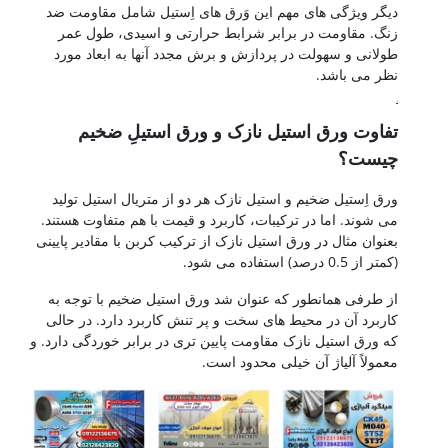
دیگر ویژگی های مهم این وَرق های اِستیل شامل مقاومت ضد
زنگ. مقاومت در برابر شرابط حرارتی و اسیدی، طول عمر
طولانی و سهولت در پردازش و برش مجدد آنها به ابعاد مورد
نظر می باشد.
ورق آلیاژی
تفاوت ورق استیل نازک و ورق استیلِ ضخیم
چیست؟
ورق اِستیل ضخیم و استیل نازک هر دو از متریال استیل تولید
می شوند. اما در ترکیبات، کاربرد و قیمت با هم متفاوت هستند.
بعنوان مثال در ورق استیل نازک از ترکیب کربن با مقادیر پایینی
(کمتر از 0.5 درصد) استفاده می شود.
از طرفی همانطور که عنوان شد ورق استیل ضخیم با توجه به
کاربرد آن در محیط های سخت و پر تنش کاربرد دارد. در حالی
که ورق استیل نازک مقاومت پایین تری در برابر خوردگی دارد. و
معمولاً آلیاژ آن خیلی محدود است.