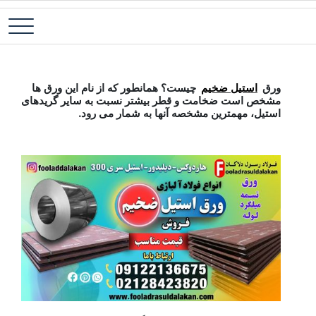
رش
فولاد آلیاژی-میلگرد آلیاژی-تسمه آلیاژی-ورق آلیاژی-لوله آلیاژی-نبشی
فولاد رسول دلاکان
ه
فولادی-ناودانی فولادی-قیمت ورق-قیمت فولاد
حتوا
ورق استیل ضخیم
ورق
استیل ضخیم
چیست؟ همانطور که از نام این ورق ها
مشخص است ضخامت و قطر بیشتر نسبت به سایر گریدهای
استیل، مهمترین مشخصه آنها به شمار می رود.