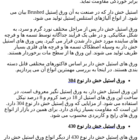
برابر خوردگی مقاومت نماید.
استیل خش دار که در صنعت به آن ورق اِستیل Brushed بیان می
شود. از انواع آلیاژهای استنلس اِستیل تولید می شود.
ورق استیل خش دار پس از مراحل مختلف نورد گرم و سرد، به
شکل مکانیکی. و در طی یک فرآیند جداگانه توسط تسمه ها و فرچه
های ساینده مورد خش دار شدن قرار می گیرد. پس ورق های استیل
خش دار به وسیله اصطکاک تسمه ها و فرچه های فلزی بسیار
ظریف تولید می شوند. این ورق ها از سطح مات برخوردار هستند.
ورق های استیل خش دار بر اساس فاکتورهای مختلفی قابل دسته
بندی هستند. در اینجا به بررسی مهمترین انواع آن می پردازیم.
ورق استیل خش دار نوع
304
این ورق استیل خش دار، به ورق اِستیل نگیر معروف است. در
ساخت این ورق های استیل از 18 درصد کروم و 8 درصد نیکل
استفاده می شود. از مزایایی که ورق اِستیل خش دار نوع 304 دارد.
این است که مقاومت بسیار زیادی دارد. برای همین در بازار از انواع
ورق های رایج و کاربردی محسوب می شود.
ورق
استیل خش دار
نوع 430
ورق های اِستیل خش دار نوع 430 از دیگر انواع ورق استیل خش دار