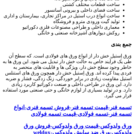
ساخت قطعات مختلف کشتی
ساخت فضای داخلی و بیرونی آسانسور
ساخت انواع درب استیل در مراکز تجاری، بیمارستان و اداری
تولید گیت ورودی مترو و فروشگاه
معماری داخلی و طراحی مصنوعات فلزی دکوراتیو
روکش دیوارهای آشپزخانه صنعتی و خانگی
جمع بندی
وَرق اِستیل خش دار از انواع ورق های فولادی است. که سطح آن
طی یک فرآیند خاص به حالت خش دار تبدیل می شود. این ورق ها به
خاطر وجود سطح خش دار، ویژگی ها و قابلیت های منحصر به
فردی پیدا کرده اند. وَرق اِستیل خش دار همچون ورق های استنلس
استیل مقاومت زیادی در برابر خوردگی، زنگ زدگی، فشار و ضربه
دارد. این ورق در طراحی داخلی و صنعت دکوراتیو کاربرد زیادی
دارد. و در تولید بسیاری از لوازم خانگی و حتی صنعتی مورد استفاده
قرار می گیرد.
تسمه فنر-قیمت تسمه فنر-فروش تسمه فنری-انواع
تسمه فنر-تسمه فولادی-قیمت تسمه فولادی
ورق ولدوکس-قیمت ورق ولدوکس-فروش ورق
ولدوکس-ورق ضد سایش ولدوکس-weldox