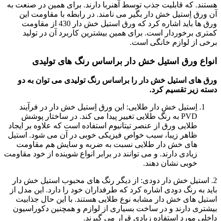
هستند. که قابلیت جذب توسط آهنربا دارند. برای همین در صنعت به
آن ورق اِستیل خش دار بگیر می نامند. در رابطه با مقاومت این
ورق ها باید اشاره کرد که ورق استیل خش دار 430 از مقاومت
کمتری برخوردار است. برای همین بیشترین کاربرد آن در تولید
برخی از لوازم خانگی است.
انواع ورق استیل خش دار براساس رنگ های تولیدی
ورق های استیل خش دار را براساس رنگ تولیدی می توان به دو
دسته زیر تقسیم کرد.
اِستیل خش دار طلایی: این ورق اِستیل خش دار در فرآیند
PVD به رنگ طلایی تغییر پیدا می کند. در ساختار پوشش
طلایی ورق از عنصر تیتانیوم استفاده است که علاوه بر ایجاد
ظاهر زیبا، سبب خواص فیزیکی خوبی در آن می شود. استیل
های خش دار طلایی نسبت به ضربه و سایش هم مقاومت
زیادی دارند. و می توانند در برابر انواع شوینده از خود مقاومت
خوبی نشان دهند.
2. استیل خش دار دودی: از دیگر رنگ های محبوب استیل خش دار
باید به رنگ دودی اشاره کرد که طرفداران خود را دارد. این مدل از
استیل های خش دار مشابه نوع طلایی هستند. با این حال جذابیت
بیشتری دارند و در ساخت بسیاری از لوازم و همچنین دکوراسیون
داخلی مورد استفاده زیادی قرار می گیرند.