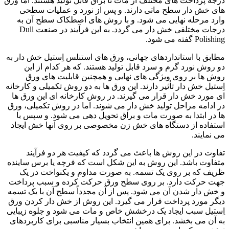
درجه پرداخت های مختلف از مات تا براق قابل تولید هستند. اما ورق
های خش دار سطح ماتی دارند. و پس از نورد و عملیات سطحی
وارد مرحله نهایی می شود. و با روش های اصطکاک سطح آن به
درجات مختلفی خش دار می گردد. به این فرآیند در صنعت Dull
Polishing گفته می شود.
مطابق با استانداردهای جهانی، ورق های استنلس اِستیل خش دار به
دو روش نورد گرم و سرد قابل تولید هستند. که هر کدام از این
روش ها بر روی ویژگی های نهایی و همچنین قابلیت های ورق
اِستیل خش دار تأثیر دارند. این ورق ها به دو روش تکمیلی و کارخانه
ای مورد خش دار قرار می گیرند. در روش کارخانه ای این ورق ها
در ادامه مراحل تولید خش دار می شوند. اما در روش تکمیلی، ورق
ها در ابتدا به صورت مات و براق تحویل دهی می شود. و سپس با
استفاده از دستگاه های خش زن مخصوصی بر روی آنها خش ایجاد
می نمایند.
تفاوت در این روش ها باعث می گردد که کیفیت هر دو فرآیند
متفاوت باشد. این روش به این شکل است که فرچه یا برس ساینده
ظریف که بر روی یک تسمه. به صورت مداوم و یکنواخت در یک
جهت حرکت دارد. بر روی سطح ورق حرکت کرده و سبب پرداخت
و خش دار شدن آن می شود. پس از آن مجدداً سطح آن با یک تسمه
دیگر مورد پرداخت قرار می گیرد. این روش از خش دار کردن ورق
اِستیل سبب ایجاد یک درخشش خاص و مات می شود و جلوه زیبایی
به آن می بخشد. برای همین انتخاب بسیار مناسبی برای کاربردهای