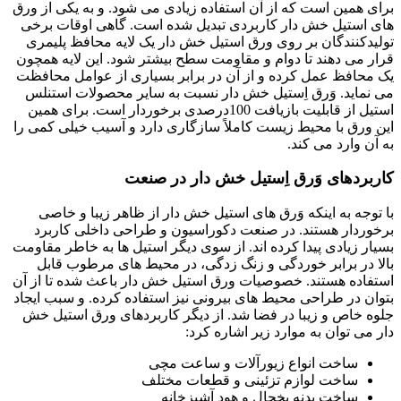
برای همین است که از آن استفاده زیادی می شود. و به یکی از ورق
های استیل خش دار کاربردی تبدیل شده است. گاهی اوقات برخی
تولیدکنندگان بر روی ورق استیل خش دار یک لایه محافظ پلیمری
قرار می دهند تا دوام و مقاومت سطح بیشتر شود. این لایه همچون
یک محافظ عمل کرده و از آن در برابر بسیاری از عوامل محافظت
می نماید. وَرق اِستیل خش دار نسبت به سایر محصولات استنلس
استیل از قابلیت بازیافت 100درصدی برخوردار است. برای همین
این ورق با محیط زیست کاملاً سازگاری دارد و آسیب خیلی کمی را
به آن وارد می کند.
کاربردهای وَرق اِستیل خش دار در صنعت
با توجه به اینکه وَرق های استیل خش دار از ظاهر زیبا و خاصی
برخوردار هستند. در صنعت دکوراسیون و طراحی داخلی کاربرد
بسیار زیادی پیدا کرده اند. از سوی دیگر استیل ها به خاطر مقاومت
بالا در برابر خوردگی و زنگ زدگی، در محیط های مرطوب قابل
استفاده هستند. خصوصیات ورق استیل خش دار باعث شده تا از آن
بتوان در طراحی محیط های بیرونی نیز استفاده کرده. و سبب ایجاد
جلوه خاص و زیبا در فضا شد. از دیگر کاربردهای ورق استیل خش
دار می توان به موارد زیر اشاره کرد:
ساخت انواع زیورآلات و ساعت مچی
ساخت لوازم تزئینی و قطعات مختلف
ساخت بدنه یخچال و هود آشپزخانه