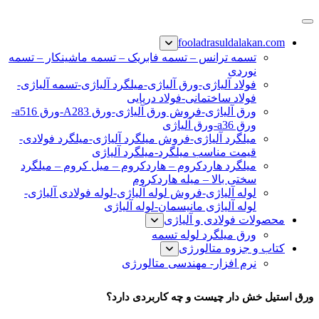
پرش
فولاد رسول دلاکان
فولاد آلیاژی-میلگرد آلیاژی-تسمه آلیاژی-ورق آلیاژی-لوله آلیاژی-
به
fooladrasuldalakan.com
نبشی فولادی-ناودانی فولادی-قیمت ورق-قیمت فولاد
محتوا
تسمه ترانس – تسمه فابریک – تسمه ماشینکار – تسمه
نوردی
فولاد آلیاژی-ورق آلیاژی-میلگرد آلیاژی-تسمه آلیاژی-
فولاد ساختمانی-فولاد دریایی
ورق آلیاژی-فروش ورق آلیاژی-ورق A283-ورق a516-
ورق a36-ورق آلیاژی
میلگرد آلیاژی-فروش میلگرد آلیاژی-میلگرد فولادی-
قیمت مناسب میلگرد-میلگرد آلیاژی
میلگرد هاردکروم – هاردکروم – میل کروم – میلگرد
سختی بالا – میله هاردکروم
لوله آلیاژی-فروش لوله آلیاژی-لوله فولادی آلیاژی-
لوله آلیاژی مانیسمان-لوله آلیاژی
محصولات فولادی و آلیاژی
ورق میلگرد لوله تسمه
کتاب و جزوه متالورژی
نرم افزار- مهندسی متالورژی
ورق استیل خش دار
ورق استیل خش دار چیست و چه کاربردی دارد؟