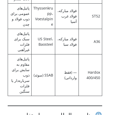
Thyssenkru
پاتیل‌های
فولاد مبارکه،
pp،
عمومی برای
ST52
فولاد غرب
Voestalpin
ذوب فولاد و
آسیا
e
چدن
پاتیل‌های
فولاد مبارکه،
US Steel،
سبک برای
A36
فولاد سبا
Baosteel
فلزات
غیرآهنی
پاتیل‌های
مقاوم به
سایش برای
Hardox
— (فقط
SSAB (سوئد)
ذوب
400/450
وارداتی)
سرباره‌دار یا
فلزات
سنگین