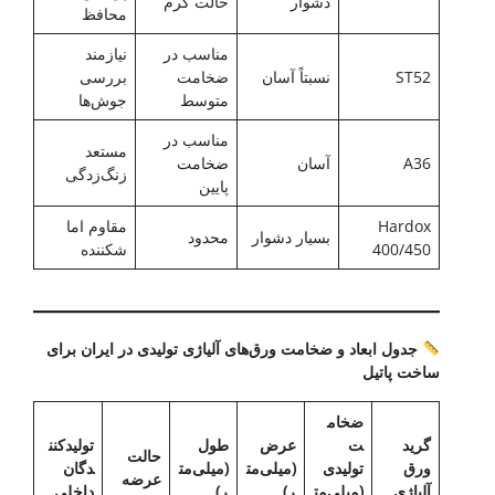
دشوار
حالت گرم
محافظ
مناسب در
نیازمند
ST52
نسبتاً آسان
ضخامت
بررسی
متوسط
جوش‌ها
مناسب در
مستعد
A36
آسان
ضخامت
زنگ‌زدگی
پایین
Hardox
مقاوم اما
بسیار دشوار
محدود
400/450
شکننده
جدول ابعاد و ضخامت ورق‌های آلیاژی تولیدی در ایران برای
ساخت پاتیل
ضخام
گرید
ت
عرض
طول
تولیدکنن
حالت
ورق
تولیدی
(میلی‌مت
(میلی‌مت
دگان
عرضه
آلیاژی
(میلی‌مت
ر)
ر)
داخلی