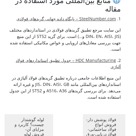
منابع بین‌المللی مورد استفاده در
مقاله
1.
SteelNumber.com – پایگاه داده جهانی گریدهای فولادی
این سایت مرجع تطبیق گریدهای فولادی در استانداردهای مختلف
(DIN، EN، AISI، JIS و…) است. برای گرید ST52 از این منبع
جهت بررسی معادل‌های اروپایی و خواص مکانیکی استفاده شده
است.
2.
HDC Manufacturing – جدول تطبیق استانداردهای فولاد
آلیاژی
این منبع اطلاعات جامعی درباره تطبیق گریدهای فولاد آلیاژی در
استانداردهای بین‌المللی مانند JIS، DIN، AISI، GB و غیره ارائه
می‌دهد. برای بررسی گریدهای A516، A36 و ST52 از این جدول
استفاده شده است.
فولاد پوشش دار-
لوله گوشتدار
فروش انواع
چیست؟ کاربرد و
فولاد ساختمانی-
مزایای آن-
فولاد دریایی-ورق
فروش لوله