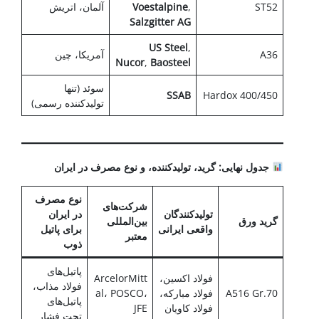
ST52
,
Voestalpine
آلمان، اتریش
Salzgitter AG
US Steel
,
A36
آمریکا، چین
Nucor
,
Baosteel
سوئد (تنها
SSAB
Hardox 400/450
تولیدکننده رسمی)
جدول نهایی: گرید، تولیدکننده، و نوع مصرف در ایران
نوع مصرف
شرکت‌های
تولیدکنندگان
در ایران
گرید ورق
بین‌المللی
واقعی ایرانی
برای پاتیل
معتبر
ذوب
پاتیل‌های
فولاد اکسین،
ArcelorMitt
فولاد مذاب،
A516 Gr.70
فولاد مبارکه،
al، POSCO،
پاتیل‌های
فولاد کاویان
JFE
تحت فشار