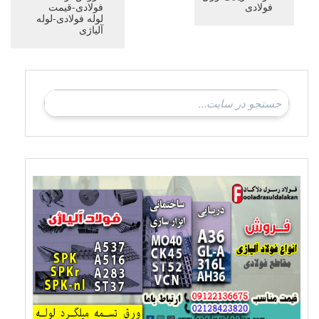
فولادی
فولادی-قیمت
لوله فولادی-لوله
آلیاژی