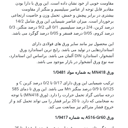
مقاومت خوبی از خود نشان داده است. این ورق با دارا بودن
مقادیر قابل توجه از عناصر سیلیسیم و منگنز از مقاومت
بیشتری در برابر پیچش و خمش. تحمل وزن و خاصیت ارتجاعی
برخوردار است. میزان عناصر شیمیایی این ورق شامل 14/2
درصد کربن، 2/4 درصد سیلیسیم. 0/1 الی 9/2 درصد منگنز، 0/3
درصد کروم، 0/05 درصد فسفر و 0/05 درصد گوگرد می باشد.
این محصول نیز مانند سایر ورق های فولادی دارای
استانداردهایی در تولید می باشد. رایج ترین استاندارد ورق
آتشخوار، استاندارد DIN آلمان می باشد. براساس این استاندارد،
سه نوع ورق آتشخوار در بازار موجود می باشد.
ورق MN418 به شماره مواد 1/0481
ترکیب شیمیایی این ورق دارای 0/17 تا 0/2 درصد کربن C و
0/125 تا 0/9 درصد منگنز Mn می باشد. این ورق تا دمای 585
درجه سانتی گراد تحمل حرارت را دارد. (ورق MN418) با توجه
به ضخامتی که دارد. تا 20 برابر فشار را می تواند تحمل کند و از
خروج فشار متراکم نیز ممانعت می کند.
ورق A516-Gr60 به شماره 1/9417
از ویژگی های منحصر به فرد این نوع ورق، تحمل فشار تا 25