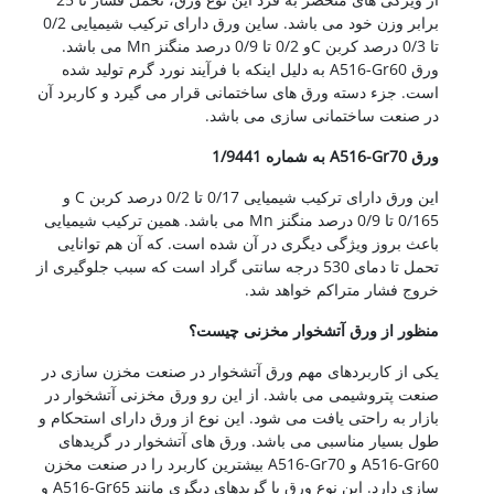
برابر وزن خود می باشد. ساین ورق دارای ترکیب شیمیایی 0/2
تا 0/3 درصد کربن Cو 0/2 تا 0/9 درصد منگنز Mn می باشد.
ورق A516-Gr60 به دلیل اینکه با فرآیند نورد گرم تولید شده
است. جزء دسته ورق های ساختمانی قرار می گیرد و کاربرد آن
در صنعت ساختمانی سازی می باشد.
ورق A516-Gr70 به شماره 1/9441
این ورق دارای ترکیب شیمیایی 0/17 تا 0/2 درصد کربن C و
0/165 تا 0/9 درصد منگنز Mn می باشد. همین ترکیب شیمیایی
باعث بروز ویژگی دیگری در آن شده است. که آن هم توانایی
تحمل تا دمای 530 درجه سانتی گراد است که سبب جلوگیری از
خروج فشار متراکم خواهد شد.
منظور از ورق آتشخوار مخزنی چیست؟
یکی از کاربردهای مهم ورق آتشخوار در صنعت مخزن سازی در
صنعت پتروشیمی می باشد. از این رو ورق مخزنی آتشخوار در
بازار به راحتی یافت می شود. این نوع از ورق دارای استحکام و
طول بسیار مناسبی می باشد. ورق های آتشخوار در گریدهای
A516-Gr60 و A516-Gr70 بیشترین کاربرد را در صنعت مخزن
سازی دارد. این نوع ورق با گریدهای دیگری مانند A516-Gr65 و