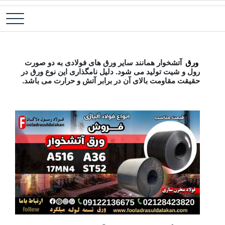
رش
فولاد آلیاژی-میلگرد آلیاژی-تسمه آلیاژی-ورق آلیاژی-لوله آلیاژی-نبشی
فولاد رسول دلاکان
ه
فولادی-ناودانی فولادی-قیمت ورق-قیمت فولاد
حتوا
ورق آتشخوار-قیمت مناسب ورق آتشخوار-فروش ورق آلیاژی آتشخوار-فولاد ساختمانی آتشخوار-فولاد مخزن سازی
ورق
آتشخوار همانند سایر ورق های فولادی به دو صورت
رول و شیت تولید می شود. دلیل نامگذاری این نوع ورق در
حقیقت مقاومت بالای آن در برابر آتش و حرارت می باشد.