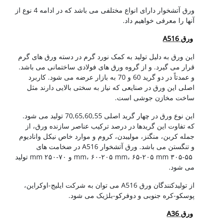
ورق آتشخوار دارای انواع مختلفی می باشد که در ادامه 4 نوع از
آنها را معرفی خواهیم داد.
ورق A516
این ورق به دلیل تولید به کمک نورد گرم در دسته ورق های گرم
قرار می گیرد. و از گروه ورق های فولادی ساختمانی می باشد.
و عمدتاً در دو گرید 60 و 70 به بازار عرضه می شود. کاربرد
اصلی این ورق در صنایعی که نیاز به سختی بالایی دارند مثل
ساخت مخازن جوشی است.
این نوع ورق در چهار گرید اصلی 70,65,60,55 تولید می شود.
که تفاوت این گریدها در درصد ترکیب عناصر سازنده ورق، از
جمله کربن، منگنز، مولیبدن، کروم و موارد خاص نیکل وانادیوم
و تنگستن می باشد. ورق آتشخوار A516 در ضخامت های
۵۵-۳۰۵ mm، ۶۰-۲۰۵ mm، ۶۵-۲۰۵ mm و ۷۰-۲۵۰ mm تولید
می شود.
از تولیدکنندگان ورق A516 می توان به شرکت ایلیج-اوکراین،
پوسکو-کره جنوبی و دوفرکو-بلژیک می شود.
ورق A36