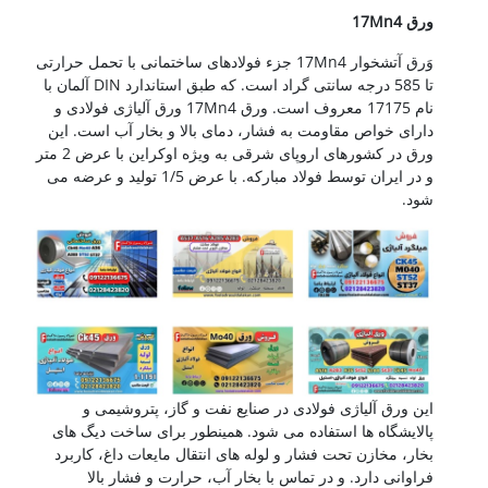
ورق 17Mn4
وَرق آتشخوار 17Mn4 جزء فولادهای ساختمانی با تحمل حرارتی
تا 585 درجه سانتی گراد است. که طبق استاندارد DIN آلمان با
نام 17175 معروف است. ورق 17Mn4 ورق آلیاژی فولادی و
دارای خواص مقاومت به فشار، دمای بالا و بخار آب است. این
ورق در کشورهای اروپای شرقی به ویژه اوکراین با عرض 2 متر
و در ایران توسط فولاد مبارکه. با عرض 1/5 تولید و عرضه می
شود.
این ورق آلیاژی فولادی در صنایع نفت و گاز، پتروشیمی و
پالایشگاه ها استفاده می شود. همینطور برای ساخت دیگ های
بخار، مخازن تحت فشار و لوله های انتقال مایعات داغ، کاربرد
فراوانی دارد. و در تماس با بخار آب، حرارت و فشار بالا