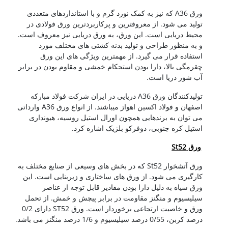
ورق A36 که نیز به کمک نورد گرم و با استانداردهای متعددی
تولید می شود. از معروفترین و پرکاربردترین ورق فولادی در
محیط دریایی است. این ورق، به ورق دریایی نیز معروف است.
و به منظور طراحی و تولید بدنه کشتی های مختلف مورد
استفاده قرار می گیرد. از مهمترین ویژگی های این ورق
چقرمگی بالا، دارا بودن استحکام خمشی و مقاوم بودن در برابر
آب شور دریا است.
تولیدکنندگان ورق A36 دریایی در ایران شرکت فولاد مبارکه
اصفهان و فولاد اکسین اهواز میباشند. از انواع ورق A36 وارداتی
می توان به برندهایی همچون اورال استیل روسیه، هیونداری
استیل کره جنوبی، دوفرکو بلژیک اشاره کرد.
ورق St52
ورق آتشخوار St52 که در بخش های وسیعی از صنایع مختلف به
کارگیری می شود. از ورق های ساختاری و زیربنایی است. این
ورق سیاه به دلیل دارا بودن مقادیر قابل توجه از عناصر
سیلیسیوم و منگنز مقاومت در برابر پیچش و خمش. از تحمل
ورق و خاصیت ارتجاعی برخوردار است. ورق ST52 دارای 0/2
درصد کربن، 0/55 درصد سیلیسیوم و 1/6 درصد منگنز می باشد.