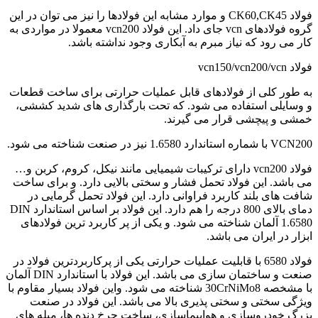
فولاد CK60,CK45 و موارد مشابه این فولادها را نیز می توان در این
گروه فولادهای vcn جای داد. این فولاد vcn200 معمولا در مواردی به
کار می رود که نیاز مبرم به آبکاری وجود نداشته باشد.
فولاد vcn150/vcn200/vcn
به طور کلی از فولادهای قابل عملیات حرارتی برای ساخت قطعات
و وسایلی استفاده می شود. که تحت بارگذاری های شدید کششی،
خمشی و پیچشی قرار می گیرند.
VCN200 با شماره استاندارد 1.6580 نیز در صنعت شناخته می شود.
فولاد vcn200 دارای ترکیبات شیمیایی مانند نیکل، کروم، کربن و…
می باشد. این فولاد تحمل فشار و سختی بالایی دارد. و برای ساخت
شافت های بلند کاربرد فراوانی دارد. این فولاد تحمل گرمایی در
دمای بالای 800 درجه را هم دارد. این فولاد بر اساس استاندارد DIN
1.6580 آلمان شناخته می شود. و یکی از پر کاربرد ترین فولادهای
ابزار در ایران می باشد.
فولاد 6580 با قابلیت عملیات حرارتی یکی از پرکاربردترین فولاد در
صنعت و ساختمان سازی می باشد. این فولاد با استاندارد DIN آلمان
با مشخصه 30CrNiMo8 شناخته می شود. واین فولاد بسیار مقاوم با
ویژگی سختی و سختی پذیری بالا می باشد. این فولاد در صنعت
بزرگ خودروسازی و هواپیماسازی، ساخت چرخ دنده ها، میله های