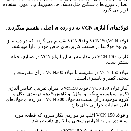
اتصال، فورج های سنگین مثل دیسک ها، محورها، و… مورد استفاده
قرار می گیرد.
میلگرد فولادی
فولادهای آ لیاژی VCN به دو رده ی اصلی تقسیم میگردند.
فولاد VCN150,VCN و VCN200 تقسیم می گردد. که هر دسته از
این نوع فولادها در صنعت کاربردهای خاص خود را دارا میباشند.
کاربرد VCN 150 در مقایسه با سایر انواع VCN در صنایع مختلف
بیشتر است.
فولاد VCN 150 در مقایسه با فولاد VCN200 دارای مقاومت و
سختی کمتر و پایینتری است.
آلیاژ فولاد VCN150 / فولاد vcn150 با میزان تقریبی عناصر آلیاژی
(کربن,سیلیسیم,منگنز و نیکل). و کاهش 5 دهم درصدی نیکل و
کروم موجود در آن نسبت به فولاد VCN 200 ., در رده ی فولادهای
قابل عملیات حرارتی جای دارد.
و فولاد VCN 150 اغلب در مواردی بکار میرود که قطعه مورد
استفاده, نیاز به افزایش سختی و آبکاری داشته باشد.
از جمله کاربردهای فولاد VCN 150 در صنعت قطعه سازی در