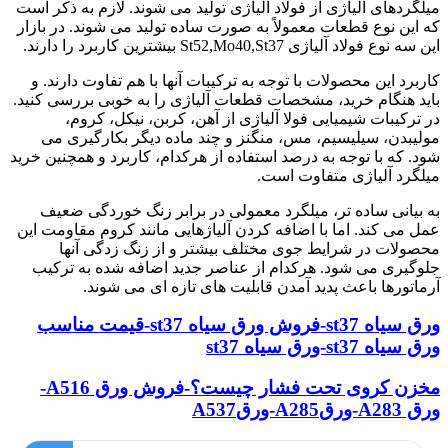
میلگردهای آلیاژی از فولاد آلیاژی تولید می شوند. لازم به ذکر است
که این نوع قطعات معمولاً به صورت ساده تولید می شوند. در بازار
این سه نوع فولاد آلیاژی St52,Mo40,St37 بیشترین کاربرد را دارند.
کاربرد این محصولات با توجه به ترکیبات آنها با هم تفاوت دارند. و
باید هنگام خرید، مشخصات قطعات آلیاژی را به خوبی بررسی کنید.
در ترکیبات شیمیایی فولا آلیاژی از آهن، کربن، نیکل، کروم،
مولیبدن، سیلیسیم، مس، منگنز و چند ماده دیگر بکارگیری می
شود. که با توجه به درصد استفاده از هرکدام، کاربرد و همچنین خرید
میلگرد آلیاژی متفاوت است.
به بیانی ساده تر، میلگرد معمولی در برابر زنگ خوردگی ضعیف
عمل می کند. اما با اضافه کردن آلیاژهایی مانند کروم مقاومت این
محصولات در شرایط جوی مختلف بیشتر و از زنگ زدگی آنها
جلوگیری می شود. هرکدام از عناصر جدید اضافه شده به ترکیب
آرماتورها باعث پدید آمدن قابلیت های تازه ای می شوند.
ورق سیاه st37-فروش ورق سیاه st37-قیمت مناسب
ورق سیاه st37-ورق سیاه st37
مخزن کروی تحت فشار چیست؟-فروش ورق A516-
ورق A283-ورقA285-ورقA537