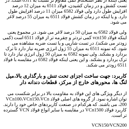
یعنی اینکه از نظر استحکام کمی مقاوم تر نسبت به 6511 است. در
تست کشش و در زمان کشیدن، فولاد 6511 به میزان 12 درصد
افزایش طول دارد ولی فولاد 6582 میزان 11 درصد افزایش طول
دارد. و یا اینکه در زمان کشش فولاد 6511 به میزان 55 درصد لاغر
می شود.
ولی فولاد 6582 به میزان 50 درصد لاغر می شود. در مجموع یعنی
اینکه فولاد vcn150 کمی تردتر و چقرمه تر از فولاد 6511 است (کمی
زودتر می شکند). در تست شارپی و یا تست ضربه مشاهده می
شود. که نمونه 6511 به میزان 55 ژول انرژی ضربه نیاز دارد تا ترک
بردارد و بشکند. ولی نمونه 6582 به میزان 50 ژول انرژی نیاز دارد تا
ترک بردارد و بشکند. و این یعنی اینکه فولاد 6582 در مقایسه با فولاد
6511 زودتر می شکند.
کاربرد: جهت ساخت اجزای تحت تنش و بارگذاری بالا،میل
لنگ ها، محورهای خارج از مرکز، قطعات دندانه دار
از دیگر ویژگی های این فولاد به مقاومت بالا در برابر شکست می
توان اشاره نمود. از گروه های اصلی فولاد VCn100،VCn150،
VCn
200، می باشند. که هرکدام در صنعت کاربردهای خاص خود را دارند.
کاربرد فولاد VCn1500 در مقایسه با سایر انواع فولاد VCN گسترده
تر است.
VCN150/VCN200