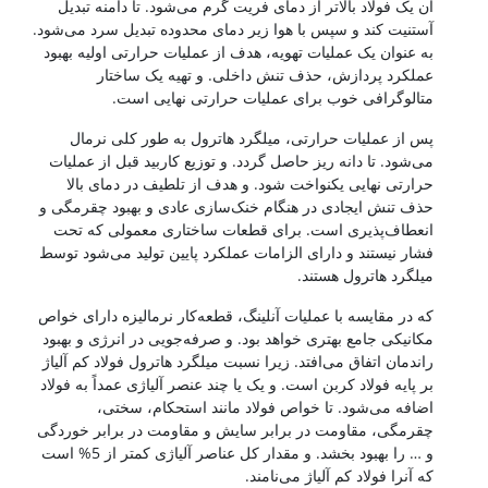
آن یک فولاد بالاتر از دمای فریت گرم می‌شود. تا دامنه تبدیل
آستنیت کند و سپس با هوا زیر دمای محدوده تبدیل سرد می‌شود.
به عنوان یک عملیات تهویه، هدف از عملیات حرارتی اولیه بهبود
عملکرد پردازش، حذف تنش داخلی. و تهیه یک ساختار
متالوگرافی خوب برای عملیات حرارتی نهایی است.
پس از عملیات حرارتی، میلگرد هاترول به طور کلی نرمال
می‌شود. تا دانه ریز حاصل گردد. و توزیع کاربید قبل از عملیات
حرارتی نهایی یکنواخت شود. و هدف از تلطیف در دمای بالا
حذف تنش ایجادی در هنگام خنک‌سازی عادی و بهبود چقرمگی و
انعطاف‌پذیری است. برای قطعات ساختاری معمولی که تحت
فشار نیستند و دارای الزامات عملکرد پایین تولید می‌شود توسط
میلگرد هاترول هستند.
که در مقایسه با عملیات آنلینگ، قطعه‌کار نرمالیزه دارای خواص
مکانیکی جامع بهتری خواهد بود. و صرفه‌جویی در انرژی و بهبود
راندمان اتفاق می‌افتد. زیرا نسبت میلگرد هاترول فولاد کم آلیاژ
بر پایه فولاد کربن است. و یک یا چند عنصر آلیاژی عمداً به فولاد
اضافه می‌شود. تا خواص فولاد مانند استحکام، سختی،
چقرمگی، مقاومت در برابر سایش و مقاومت در برابر خوردگی
و … را بهبود بخشد. و مقدار کل عناصر آلیاژی کمتر از 5% است
که آنرا فولاد کم آلیاژ می‌نامند.