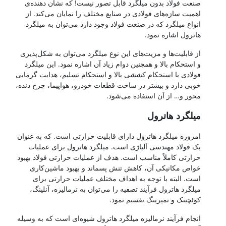
صنعت فولاد بدون میلگرد قابل تصور نیست! که نشان دهنده‌ی
اهمیت سازه‌های فولادی در صنایع مختلف را نمایان می‌کند. از
انواع میلگرد که در صنعت فولاد وجود دارد می‌توان به میلگرد
هاترول اشاره نمود.
از قابلیت‌ها و مزیت‌های این نوع میلگرد می‌توان به شکل‌پذیری
و استحکام بالا و همچنین دوام زیاد آن اشاره نمود. این میلگرد
فولادی با استحکام کششی بالا و استحکام تسلیم، هدایت گرمایی
خوبی دارد و بیشتر در ساخت قطعات خودرو، هواپیما، چرخ دنده،
محور و… از آن استفاده می‌شود.
میلگرد هاترول
امروزه میلگرد هاترول دارای قابلیت حرارتی است. که به عنوان
یک فولاد مهندسی آلیاژی است. میلگرد هاترول برای عملیات
حرارتی کاملاً مناسب است. هدف از عملیات حرارتی فولاد بهبود
خواص مکانیکی آن، کاهش تنش پسماند و بهبود ماشین‌کاری
است. البته با توجه به اهداف مختلف عملیات حرارتی برای
میلگرد هاترول فرآیند تصفیه را می‌توان به نرمالیزه، آنلینگ،
کوئچینک و تمپرینگ تقسیم نمود.
انجام فرآیند نرمالیزه میلگرد هاترول شیوه‌ای است که به وسیله