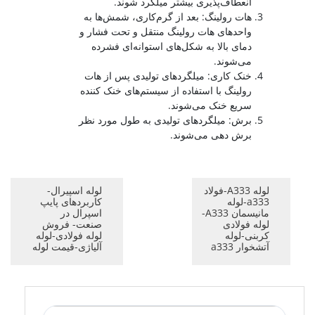
انعطاف‌پذیری بیشتر میلگرد شوند.
هات رولینگ: بعد از گرم‌کاری، شمش‌ها به
واحدهای هات رولینگ منتقل و تحت فشار و
دمای بالا به شکل‌های استوانه‌ای فشرده
می‌شوند.
خنک کاری: میلگرد‌های تولیدی پس از هات
رولینگ با استفاده از سیستم‌های خنک کننده
سریع خنک می‌شوند.
برش: میلگردهای تولیدی به طول مورد نظر
برش دهی می‌شوند.
لوله A333-فولاد
لوله اسپیرال-
a333-لوله
کاربردهای پایپ
مانیسمان A333-
اسپرال در
لوله فولادی
صنعت- فروش
کربنی-لوله
لوله فولادی-لوله
آتشخوار a333
آلیاژی-قیمت لوله