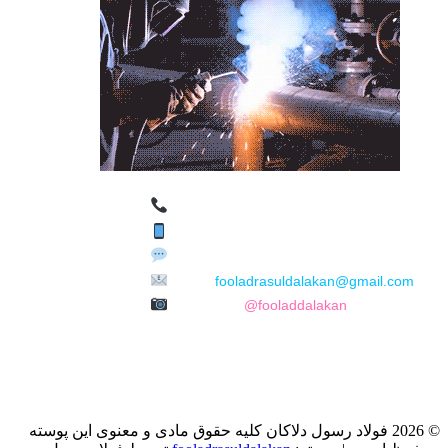
تماس با مجموعه فولاد رسول دلاکان
Phone: 09122136675 – 02128423820
WhatsApp: 09122136675
Email:
fooladrasuldalakan@gmail.com
Instagram:
@fooladdalakan
© 2026 فولاد رسول دلاکان کلیه حقوق مادی و معنوی این پوسته