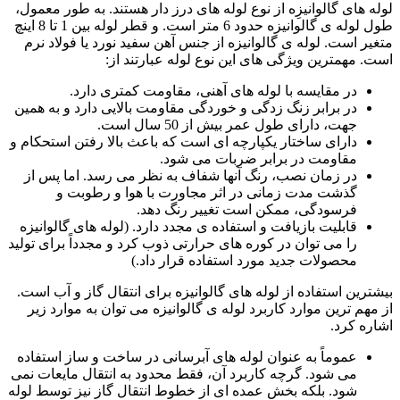
لوله های گالوانیزِه از نوع لوله های درز دار هستند. به طور معمول،
طول لوله ی گالوانیزه حدود 6 متر است. و قطر لوله بین 1 تا 8 اینچ
متغیر است. لوله ی گالوانیزه از جنس آهن سفید نورد یا فولاد نرم
است. مهمترین ویژگی های این نوع لوله عبارتند از:
در مقایسه با لوله های آهنی، مقاومت کمتری دارد.
در برابر زنگ زدگی و خوردگی مقاومت بالایی دارد و به همین
جهت، دارای طول عمر بیش از 50 سال است.
دارای ساختار یکپارچه ای است که باعث بالا رفتن استحکام و
مقاومت در برابر ضربات می شود.
در زمان نصب، رنگ آنها شفاف به نظر می رسد. اما پس از
گذشت مدت زمانی در اثر مجاورت با هوا و رطوبت و
فرسودگی، ممکن است تغییر رنگ دهد.
قابلیت بازیافت و استفاده ی مجدد دارد. (لوله های گالوانیزه
را می توان در کوره های حرارتی ذوب کرد و مجدداً برای تولید
محصولات جدید مورد استفاده قرار داد.)
بیشترین استفاده از لوله های گالوانیزه برای انتقال گاز و آب است.
از مهم ترین موارد کاربرد لوله ی گالوانیزه می توان به موارد زیر
اشاره کرد.
عموماً به عنوان لوله های آبرسانی در ساخت و ساز استفاده
می شود. گرچه کاربرد آن، فقط محدود به انتقال مایعات نمی
شود. بلکه بخش عمده ای از خطوط انتقال گاز نیز توسط لوله