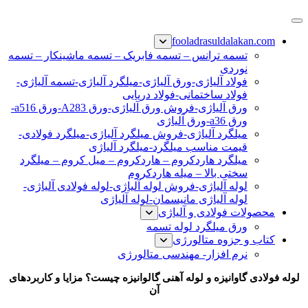
پرش
فولاد رسول دلاکان
فولاد آلیاژی-میلگرد آلیاژی-تسمه آلیاژی-ورق آلیاژی-لوله آلیاژی-
به
fooladrasuldalakan.com
نبشی فولادی-ناودانی فولادی-قیمت ورق-قیمت فولاد
محتوا
تسمه ترانس – تسمه فابریک – تسمه ماشینکار – تسمه
نوردی
فولاد آلیاژی-ورق آلیاژی-میلگرد آلیاژی-تسمه آلیاژی-
فولاد ساختمانی-فولاد دریایی
ورق آلیاژی-فروش ورق آلیاژی-ورق A283-ورق a516-
ورق a36-ورق آلیاژی
میلگرد آلیاژی-فروش میلگرد آلیاژی-میلگرد فولادی-
قیمت مناسب میلگرد-میلگرد آلیاژی
میلگرد هاردکروم – هاردکروم – میل کروم – میلگرد
سختی بالا – میله هاردکروم
لوله آلیاژی-فروش لوله آلیاژی-لوله فولادی آلیاژی-
لوله آلیاژی مانیسمان-لوله آلیاژی
محصولات فولادی و آلیاژی
ورق میلگرد لوله تسمه
کتاب و جزوه متالورژی
نرم افزار- مهندسی متالورژی
لوله فولادی گاوانیزه و لوله آهنی گالوانیزه چیست؟ مزایا و کاربردهای
آن
لوله گالوانیزه