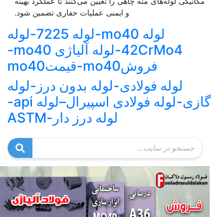
مکانیکی لوله‌های مته چاهی را تعیین می‌کنند تا عملکرد بهینه
و ایمنی عملیات حفاری تضمین شود.
لوله mo40-لوله 7225-لوله
42CrMo4-لوله آلیاژی mo40-
فروشmo40-قیمتmo40
لوله فولادی-لوله بدون درز-لوله
گازی-لوله فولادی اسپیرال–لوله api-
لوله درز دار-ASTM