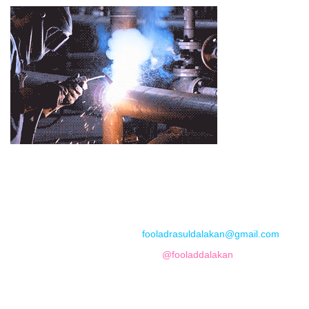
📞
تماس با مجموعه فولاد رسول دلاکان
📱
Phone: 09122136675 – 02128423820
💬
WhatsApp: 09122136675
📧
Email:
fooladrasuldalakan@gmail.com
📷
Instagram:
@fooladdalakan