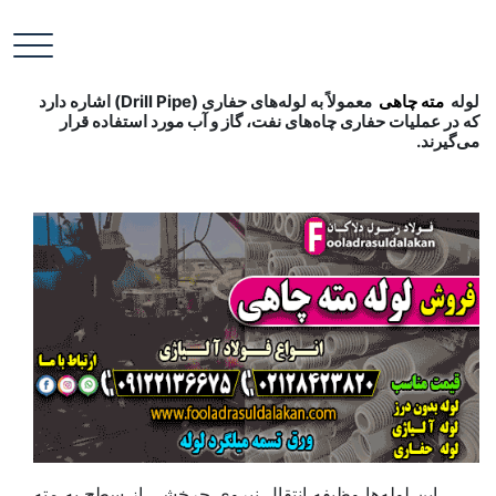
پ
فولاد رسول دلاکان
فولاد آلیاژی-میلگرد آلیاژی-تسمه آلیاژی-ورق آلیاژی-لوله آلیاژی-
ب
نبشی فولادی-ناودانی فولادی-قیمت ورق-قیمت فولاد
م
لوله مته چاهی
لوله
مته چاهی
معمولاً به لوله‌های حفاری (Drill Pipe) اشاره دارد
که در عملیات حفاری چاه‌های نفت، گاز و آب مورد استفاده قرار
می‌گیرند.
این لوله‌ها وظیفه انتقال نیروی چرخشی از سطح به مته