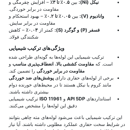
نیکل
(Ni):
بین
۰.۵٪
تا ۳٪
– افزایش چقرمگی و
مقاومت در برابر خوردگی.
وانادیوم
(V):
بین
۰.۰۵٪
تا ۰.۲٪
– بهبود استحکام و
مقاومت در برابر سایش.
فسفر
(P)
و گوگرد
(S):
کمتر از
۰.۰۳٪
– کاهش
شکنندگی فولاد.
ویژگی‌های ترکیب شیمیایی
ترکیب شیمیایی این لوله‌ها به گونه‌ای طراحی شده
است. که
مقاومت کششی بالا
،
انعطاف‌پذیری مناسب
و
مقاومت در برابر خوردگی
را تضمین کند.
برخی از لوله‌های حفاری دارای
پوشش‌های ضد خوردگی
مانند کروم یا نیکل هستند تا در محیط‌های خورنده دوام
بیشتری داشته باشند.
استانداردهای
API 5DP
و
ISO 11961
ترکیب شیمیایی
دقیق این لوله‌ها را مشخص می‌کنند.
این ترکیب شیمیایی باعث می‌شود لوله‌های مته چاهی بتوانند
در شرایط سخت حفاری عملکرد مطلوبی داشته باشند. آیا نیاز