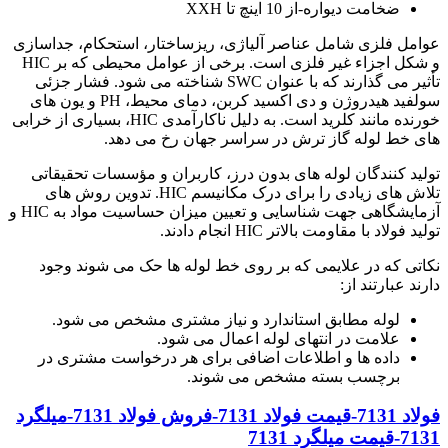
ضخامت دیواره-از 10 اینچ تا XXH
عوامل فلزی شامل عناصر آلیاژی، ریزساختار، استحکام، جداسازی
و شکل اجزاء غیر فلزی است. برخی از عوامل محیطی که بر HIC
تأثیر می گذارند که با عنوان SWC شناخته می شود. فشار جزئی
سولفید هیدروژن و دی اکسید کربن، دمای محیط، PH و یون های
خورنده مانند کلرید است. به دلیل ناکارآمدی HIC، بسیاری از خرابی
های خط لوله گاز ترش در سراسر جهان رخ می دهد.
تولید کنندگان لوله های بدون درز، کاربران و مؤسسات تحقیقاتی
تلاش های زیادی را برای درک مکانیسم HIC. تدوین روش های
آزمایشگاهی جهت شناسایی و تعیین میزان حساسیت مواد به HIC و
تولید فولاد با مقاومت بالاتر HIC انجام دادند.
نکاتی که در علایمی که بر روی خط لوله ها حک می شوند وجود
دارند عبارتند از:
لوله مطابق استاندارد و نیاز مشتری مشخص می شود.
علامت در انتهای لوله اعمال می شود.
داده ها و اطلاعات اضافی برای هر درخواست مشتری در
برچسب بسته مشخص می شوند.
فولاد 7131-قیمت فولاد 7131-فروش فولاد 7131-میلگرد
7131-قیمت میلگرد 7131