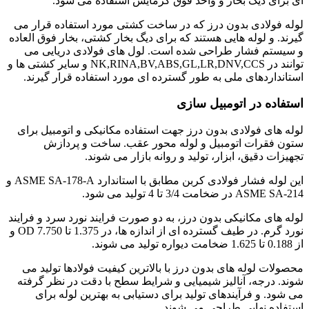
ای برای دیگ بخار و واحد فوق گرمایش استفاده می شود.
لوله فولادی بدون درز که در ساخت کشتی مورد استفاده قرار می
گیرند. و لوله هایی هستند که برای دیگ بخار کشتی، بخار فوق العاده
و سیستم فشار طراحی شده است. لول های فولادی دریایی می
توانند در NK,RINA,BV,ABS,GL,LR,DNV,CCS و سایر کشتی ها و
استانداردهای ملی به طور گسترده ای مورد استفاده قرار گیرند.
استفاده در اتومبیل سازی
لوله های فولادی بدون درز جهت استفاده مکانیکی و اتومبیل برای
ستون فقرات اتومبیل و لوله محور عقب. ساخت و پردازش
تجهیزات دقیق، ابزار، تولید و روانه بازار می شوند.
این لوله فشار فولادی کربن مطابق با استاندارد ASME SA-178-A و
ASME SA-214 در ضخامت 3/4 تا 4 تولید می شود.
لوله های مکانیکی بدون درز، به دو صورت فرایند نورد سرد و فرایند
نورد گرم. در طیف گسترده ای از اندازه ها، در 1.375 تا 7.750 OD و
از 0.188 تا 1.625 ضخامت دیواره تولید می شوند.
محصولات لوله های بدون درز با بالاترین کیفیت فولادها تولید می
شوند. درجه، آنالیز شیمیایی و شرایط سطح با دقت در نظر گرفته
می شود. و فرآیندهای تولید برای دستیابی به بهترین لوله برای
استفاده نهایی طراحی می شوند.