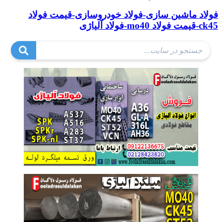
فولاد ماشین سازی-فولاد خودروسازی-قیمت فولاد
ck45-قیمت فولاد mo40-فولاد آلیاژی