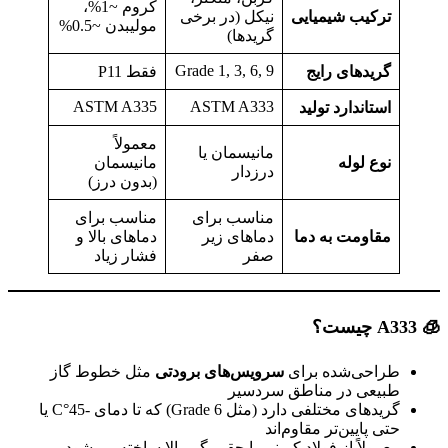
کروم ~1%،
ترکیب شیمیایی
نیکل (در برخی
مولیبدن ~0.5%
گریدها)
Grade 1, 3, 6, 9
گریدهای رایج
فقط P11
ASTM A335
ASTM A333
استاندارد تولید
معمولاً
مانیسمان یا
نوع لوله
مانیسمان
درزدار
(بدون درز)
مناسب برای
مناسب برای
مقاومت به دما
دماهای زیر
دماهای بالا و
صفر
فشار زیاد
🧊 A333
چیست؟
طراحی‌شده برای
سرویس‌های برودتی
مثل خطوط گاز
طبیعی در مناطق سردسیر
گریدهای مختلفی دارد (مثل Grade 6) که تا دمای -45°C یا
حتی پایین‌تر مقاوم‌اند
معمولاً از فولاد کربنی با چقرمگی بالا ساخته می‌شود