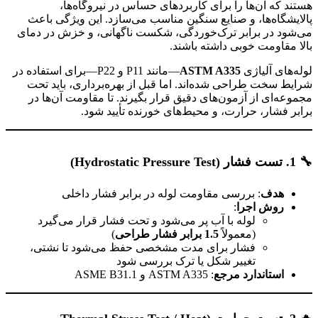
هستند که آن‌ها را برای کاربردهای حساس در نیروگاه‌ها،
پالایشگاه‌ها، و صنایع سنگین مناسب می‌سازد. این ویژگی باعث
می‌شود در برابر ترک‌خوردگی، شکست ناگهانی، و خزش در دمای
بالا مقاومت خوبی داشته باشند.
لوله‌های آلیاژی
ASTM A335
—مانند P11 و P22—برای استفاده در
شرایط سخت طراحی شده‌اند. اما قبل از بهره‌برداری، باید تحت
مجموعه‌ای از آزمون‌های دقیق قرار بگیرند. تا مقاومت آن‌ها در
برابر فشار، حرارت، و محیط‌های خورنده تأیید شود.
لوله آلیاژی a335
🔧 1. تست فشار (Hydrostatic Pressure Test)
هدف
: بررسی مقاومت لوله در برابر فشار داخلی
روش اجرا
:
لوله با آب پر می‌شود و تحت فشار قرار می‌گیرد
(معمولاً
1.5
برابر فشار طراحی
)
فشار برای مدت مشخصی حفظ می‌شود تا نشتی،
تغییر شکل یا ترک بررسی شود
استاندارد مرجع
: ASTM A335 و ASME B31.1