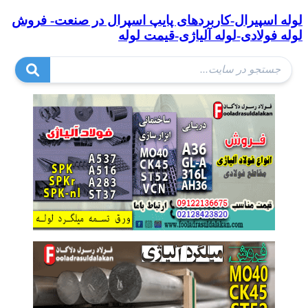
لوله اسپیرال-کاربردهای پایپ اسپرال در صنعت- فروش
لوله فولادی-لوله آلیاژی-قیمت لوله