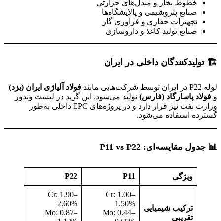
خطوط بخار و مبدل‌های حرارتی
صنایع پتروشیمی و پالایشگاه‌ها
تجهیزات حفاری و فرآوری گاز
صنایع تولید کاغذ و داروسازی
🏗
️
تولیدکنندگان داخلی در ایران
لوله P22 در ایران توسط شرکت‌هایی مانند
فولاد آلیاژی ایران (یزد)
و
فولاد پاسارگاد (فارس)
تولید می‌شود. این گرید در لیست وندور
وزارت نفت نیز قرار دارد و در پروژه‌های EPC داخلی به‌طور
گسترده استفاده می‌شود.
📊
جدول مقایسه‌ای
: P11 vs P22
P22
P11
ویژگی
Cr: 1.90–
Cr: 1.00–
2.60%
1.50%
ترکیب شیمیایی
Mo: 0.87–
Mo: 0.44–
تقریبی