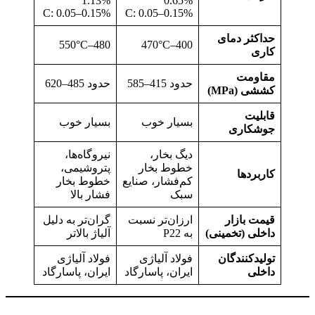
1.13%
0.65%
C: 0.05–0.15%
C: 0.05–0.15%
حداکثر دمای
480–550°C
400–470°C
کاری
مقاومت
حدود 415–585
حدود 485–620
کششی
(MPa)
قابلیت
بسیار خوب
بسیار خوب
جوشکاری
دیگ بخار،
نیروگاه‌ها،
خطوط بخار
پتروشیمی،
کاربردها
کم‌فشار، صنایع
خطوط بخار
سبک
فشار بالا
قیمت بازار
ارزان‌تر نسبت
گران‌تر به دلیل
داخلی (تخمینی)
به P22
آلیاژ بالاتر
تولیدکنندگان
فولاد آلیاژی
فولاد آلیاژی
داخلی
ایران، پاسارگاد
ایران، پاسارگاد