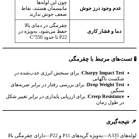
چون این لوله‌ها
عدم وجود درز جوش
مانیسمان هستند، نقاط
ضعف جوش ندارند
چقرمگی در دمای بالا
دما و فشار کاری
حفظ می‌شود، به‌ویژه در
P22 تا حدود 550°C
🧪
تست‌های مرتبط با چقرمگی
Charpy Impact Test
: برای سنجش انرژی جذب‌شده در
شکست ناگهانی
Drop Weight Test
: برای بررسی رفتار در برابر ضربه‌های
سنگین
Creep Resistance
: برای ارزیابی پایداری در برابر تغییر شکل
در طول زمان
📌
نتیجه‌گیری
لوله‌های A335—به‌ویژه گریدهای P11 و P22—دارای چقرمگی بالا