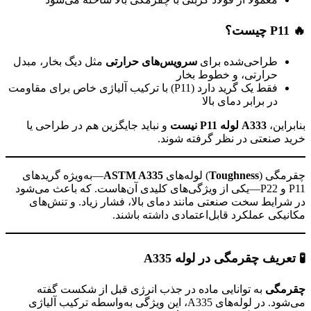
🔥
P11
چیست؟
طراحی‌شده برای
سرویس‌های حرارتی
مثل دیگ بخار، مبدل
حرارتی، و خطوط بخار
فقط یک گرید دارد (P11) با ترکیب آلیاژی خاص برای مقاومت
در برابر دمای بالا
بنابراین،
A333
لوله
P11
نیست
و نباید جایگزین هم در طراحی یا
خرید صنعتی در نظر گرفته شوند.
چقرمگی (
Toughness
) لوله‌های
ASTM A335
—به‌ویژه گریدهای
P11 و P22—یکی از ویژگی‌های کلیدی آن‌هاست. که باعث می‌شود
در شرایط سخت صنعتی مانند دمای بالا، فشار زیاد. و تنش‌های
مکانیکی عملکرد قابل‌اعتمادی داشته باشند.
🧪
تعریف چقرمگی در لوله
A335
چقرمگی
به توانایی ماده در جذب انرژی قبل از شکست گفته
می‌شود. در لوله‌های A335، این ویژگی به‌واسطه ترکیب آلیاژی