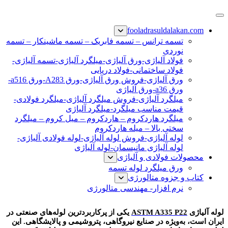
پرش
فولاد رسول دلاکان
فولاد آلیاژی-میلگرد آلیاژی-تسمه آلیاژی-ورق آلیاژی-لوله آلیاژی-
به
fooladrasuldalakan.com
نبشی فولادی-ناودانی فولادی-قیمت ورق-قیمت فولاد
محتوا
تسمه ترانس – تسمه فابریک – تسمه ماشینکار – تسمه
نوردی
فولاد آلیاژی-ورق آلیاژی-میلگرد آلیاژی-تسمه آلیاژی-
فولاد ساختمانی-فولاد دریایی
ورق آلیاژی-فروش ورق آلیاژی-ورق A283-ورق a516-
ورق a36-ورق آلیاژی
میلگرد آلیاژی-فروش میلگرد آلیاژی-میلگرد فولادی-
قیمت مناسب میلگرد-میلگرد آلیاژی
میلگرد هاردکروم – هاردکروم – میل کروم – میلگرد
سختی بالا – میله هاردکروم
لوله آلیاژی-فروش لوله آلیاژی-لوله فولادی آلیاژی-
لوله آلیاژی مانیسمان-لوله آلیاژی
محصولات فولادی و آلیاژی
ورق میلگرد لوله تسمه
کتاب و جزوه متالورژی
نرم افزار- مهندسی متالورژی
لوله آلیاژی a335
لوله آلیاژی
ASTM A335 P22
یکی از پرکاربردترین لوله‌های صنعتی در
ایران است، به‌ویژه در صنایع نیروگاهی، پتروشیمی و پالایشگاهی. این