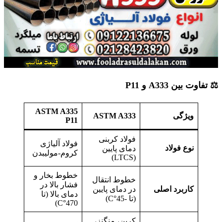
⚖️ تفاوت بین A333 و P11
ASTM A335
ویژگی
ASTM A333
P11
فولاد کربنی
فولاد آلیاژی
نوع فولاد
دمای پایین
کروم-مولیبدن
(LTCS)
خطوط بخار و
خطوط انتقال
فشار بالا در
کاربرد اصلی
در دمای پایین
دمای بالا (تا
(تا -45°C)
470°C)
کربن، منگنز،