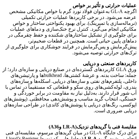
عملیات حرارتی و تأثیر بر خواص
اگرچه GL‑A به‌عنوان فولاد نورد گرم با خواص مکانیکی مشخص
عرضه می‌شود. در برخی کاربردها عملیات حرارتی تکمیلی
(نرماله‌سازی یا تمپرینگ). برای بهبود یکنواختی ساختار و خواص
مکانیکی انجام می‌گیرد. کنترل نرخ خنک‌سازی و دماهای عملیات
برای جلوگیری از تشکیل ساختارهای شکننده و حفظ چقرمگی در
دماهای پایین حیاتی است. همچنین در قطعات ضخیم‌تر،
پیش‌گرمایش و پس‌گرمایش در فرایند جوشکاری برای جلوگیری از
ترک‌های حرارتی توصیه می‌شود.
کاربردهای صنعتی و دریایی
ورق
GLA کاربردهای گسترده‌ای در صنایع دریایی و سازه‌ای دارد؛ از
جمله: ساخت بدنه. و عرشهٔ کشتی‌ها، bulkheadها و پارتیشن‌های
داخلی، پلتفرم‌های نفتی و سازه‌های دریایی. اسکله‌ها و سازه‌های
بندری، لوله‌کشی‌های روی سکو و قطعاتی که مستقیماً در تماس با
آب شور قرار دارند. به‌دلیل نیاز به مقاومت در برابر خوردگی و
خستگی، انتخاب گرید مناسب و پوشش‌دهی محافظتی. (پوشش‌های
اپوکسی، رنگ‌های دریایی یا پوشش‌های کاتدی) در طراحی سازه‌های
دریایی ضروری است.
فولاد gla
مقایسهٔ فنی با گریدهای نزدیک(LR‑A وA36)
برای درک جایگاه GL‑A در میان گریدهای مرسوم، مقایسه‌ای فنی
انجام می‌شود. گرید
LR‑A
(معادل‌هایی که توسط Lloyd’s Register