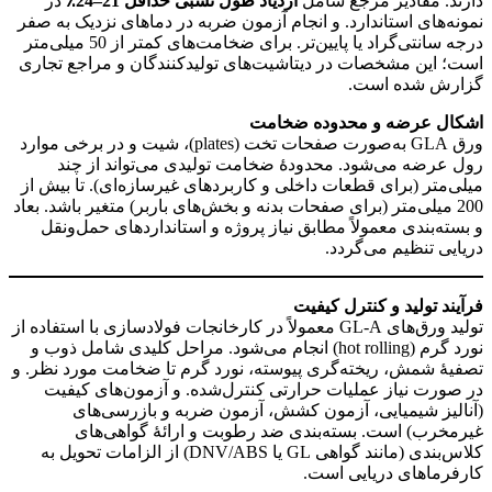
دارند. مقادیر مرجع شامل
ازدیاد طول نسبی حداقل 21–24٪
در
نمونه‌های استاندارد. و انجام آزمون ضربه در دماهای نزدیک به صفر
درجه سانتی‌گراد یا پایین‌تر. برای ضخامت‌های کمتر از 50 میلی‌متر
است؛ این مشخصات در دیتاشیت‌های تولیدکنندگان و مراجع تجاری
گزارش شده است.
اشکال عرضه و محدوده ضخامت
ورق GLA به‌صورت صفحات تخت (plates)، شیت و در برخی موارد
رول عرضه می‌شود. محدودهٔ ضخامت تولیدی می‌تواند از چند
میلی‌متر (برای قطعات داخلی و کاربردهای غیرسازه‌ای). تا بیش از
200 میلی‌متر (برای صفحات بدنه و بخش‌های باربر) متغیر باشد. بعاد
و بسته‌بندی معمولاً مطابق نیاز پروژه و استانداردهای حمل‌ونقل
دریایی تنظیم می‌گردد.
فرآیند تولید و کنترل کیفیت
تولید ورق‌های GL‑A معمولاً در کارخانجات فولادسازی با استفاده از
نورد گرم (hot rolling) انجام می‌شود. مراحل کلیدی شامل ذوب و
تصفیهٔ شمش، ریخته‌گری پیوسته، نورد گرم تا ضخامت مورد نظر. و
در صورت نیاز عملیات حرارتی کنترل‌شده. و آزمون‌های کیفیت
(آنالیز شیمیایی، آزمون کشش، آزمون ضربه و بازرسی‌های
غیرمخرب) است. بسته‌بندی ضد رطوبت و ارائهٔ گواهی‌های
کلاس‌بندی (مانند گواهی GL یا DNV/ABS) از الزامات تحویل به
کارفرماهای دریایی است.