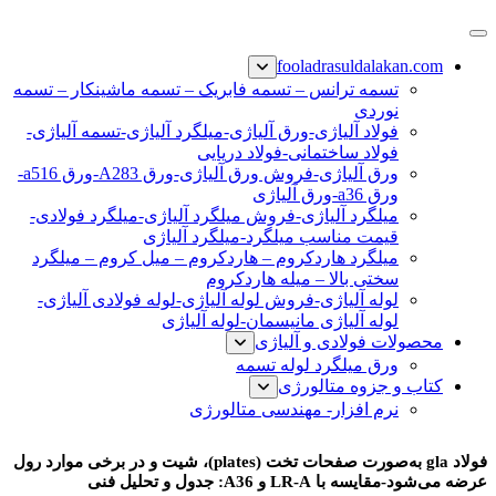
پرش
فولاد رسول دلاکان
فولاد آلیاژی-میلگرد آلیاژی-تسمه آلیاژی-ورق آلیاژی-لوله آلیاژی-
به
fooladrasuldalakan.com
نبشی فولادی-ناودانی فولادی-قیمت ورق-قیمت فولاد
محتوا
تسمه ترانس – تسمه فابریک – تسمه ماشینکار – تسمه
نوردی
فولاد آلیاژی-ورق آلیاژی-میلگرد آلیاژی-تسمه آلیاژی-
فولاد ساختمانی-فولاد دریایی
ورق آلیاژی-فروش ورق آلیاژی-ورق A283-ورق a516-
ورق a36-ورق آلیاژی
میلگرد آلیاژی-فروش میلگرد آلیاژی-میلگرد فولادی-
قیمت مناسب میلگرد-میلگرد آلیاژی
میلگرد هاردکروم – هاردکروم – میل کروم – میلگرد
سختی بالا – میله هاردکروم
لوله آلیاژی-فروش لوله آلیاژی-لوله فولادی آلیاژی-
لوله آلیاژی مانیسمان-لوله آلیاژی
محصولات فولادی و آلیاژی
ورق میلگرد لوله تسمه
کتاب و جزوه متالورژی
نرم افزار- مهندسی متالورژی
فولاد gla
فولاد gla به‌صورت صفحات تخت (plates)، شیت و در برخی موارد رول
عرضه می‌شود-مقایسه با LR‑A و A36: جدول و تحلیل فنی