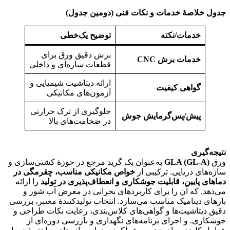
جدول خلاصهٔ خدمات و نکات فنی (دومین جدول)
خدمات/نکته
توضیح یک‌خطی
برش دقیق ورق برای
خدمات برش
CNC
قطعات سازه‌ای و داخلی
ارائه دیتاشیت شیمیایی و
گواهی کیفیت
آزمون‌های مکانیکی
جلوگیری از ترک حرارتی
پیش/پس‌گرمایش جوش
در ضخامت‌های بالا
فولاد gla
نتیجه‌گیری
ورق
GLA (GL‑A)
به‌عنوان یک گرید مرجع در حوزهٔ کشتی‌سازی و
سازه‌های دریایی. ترکیبی از
خواص مکانیکی مناسب، چقرمگی در
دماهای پایین، قابلیت جوشکاری و انعطاف‌پذیری در تولید
را ارائه
می‌دهد. که آن را برای کاربردهای بحرانی در معرض آب شور و
بارهای دینامیک مناسب می‌سازد. انتخاب تولیدکنندهٔ معتبر، بررسی
دقیق دیتاشیت‌ها و گواهی‌های کلاس‌بندی، رعایت نکات طراحی و
جوشکاری. و اجرای برنامه‌های نگهداری و بازرسی دوره‌ای از