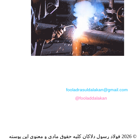
📞
تماس با مجموعه فولاد رسول دلاکان
📱
Phone: 09122136675 – 02128423820
💬
WhatsApp: 09122136675
📧
Email:
fooladrasuldalakan@gmail.com
📷
Instagram:
@fooladdalakan
© 2026 فولاد رسول دلاکان کلیه حقوق مادی و معنوی این پوسته