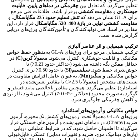
تنظیم می‌گردد. که تعادل بین
چقرمگی در دماهای پایین
،
قابلیت
جوشکاری
و
مقاومت کششی
برقرار باشد. اطلاعات فنی مرجع
برای GL‑A نشان می‌دهد که
تنش تسلیم حدود 235 مگاپاسکال
. و
مقاومت کششی نهایی در بازهٔ 400–520 مگاپاسکال
قرار دارد. این
مقادیر در اسناد فنی تولیدکنندگان و تأمین‌کنندگان ورق‌های دریایی
گزارش شده است.
ترکیب شیمیایی و اثر عناصر آلیاژی
ترکیب شیمیایی مرجع برای ورق‌های GL‑A به‌منظور حفظ خواص
مکانیکی و قابلیت جوشکاری کنترل می‌شود. معمولاً
کربن(C)
در
حداقل ممکن نگه داشته می‌شود (حداکثر حدود 0.21٪) تا
جوش‌پذیری حفظ شود.
سیلیسیم(Si)
تا حدود 0.50٪ برای کنترل
خواص مکانیکی و
منگنز(Mn)
. به‌عنوان عامل افزایش مقاومت در
نسبت‌های مشخص (معمولاً تا 2.5×C یا مقادیر تعیین‌شده در
استاندارد) تنظیم می‌گردد. همچنین مقادیر ناخالصی مانند فسفر و
گوگرد به‌صورت محدود (حداکثر ~0.035٪) کنترل می‌شوند تا از تردی
و کاهش چقرمگی جلوگیری شود.
خواص مکانیکی و آزمون‌های استاندارد
ورق‌های GL‑A معمولاً تحت آزمون‌های کشش تک‌محوره، آزمون
ضربه (Charpy). در دماهای تعیین‌شده و آزمون‌های خستگی قرار
می‌گیرند تا اطمینان حاصل شود. که در شرایط عملیاتی دریایی
(بارهای دینامیک موج، ضربه و تغییرات دمایی) عملکرد قابل‌قبولی