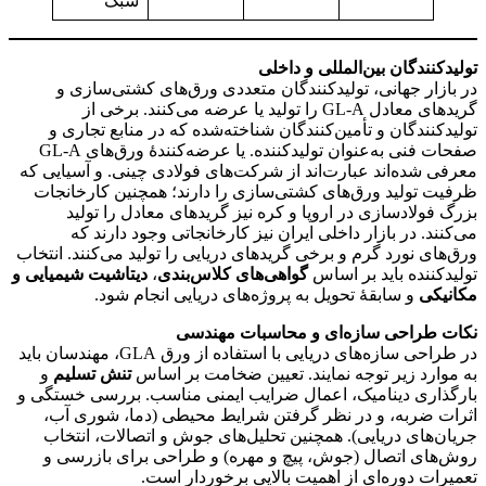
سبک
تولیدکنندگان بین‌المللی و داخلی
در بازار جهانی، تولیدکنندگان متعددی ورق‌های کشتی‌سازی و
گریدهای معادل GL‑A را تولید یا عرضه می‌کنند. برخی از
تولیدکنندگان و تأمین‌کنندگان شناخته‌شده که در منابع تجاری و
صفحات فنی به‌عنوان تولیدکننده. یا عرضه‌کنندهٔ ورق‌های GL‑A
معرفی شده‌اند عبارت‌اند از شرکت‌های فولادی چینی. و آسیایی که
ظرفیت تولید ورق‌های کشتی‌سازی را دارند؛ همچنین کارخانجات
بزرگ فولادسازی در اروپا و کره نیز گریدهای معادل را تولید
می‌کنند. در بازار داخلی ایران نیز کارخانجاتی وجود دارند که
ورق‌های نورد گرم و برخی گریدهای دریایی را تولید می‌کنند. انتخاب
تولیدکننده باید بر اساس
گواهی‌های کلاس‌بندی
،
دیتاشیت شیمیایی و
مکانیکی
و سابقهٔ تحویل به پروژه‌های دریایی انجام شود.
نکات طراحی سازه‌ای و محاسبات مهندسی
در طراحی سازه‌های دریایی با استفاده از ورق GLA، مهندسان باید
به موارد زیر توجه نمایند. تعیین ضخامت بر اساس
تنش تسلیم
و
بارگذاری دینامیک، اعمال ضرایب ایمنی مناسب. بررسی خستگی و
اثرات ضربه، و در نظر گرفتن شرایط محیطی (دما، شوری آب،
جریان‌های دریایی). همچنین تحلیل‌های جوش و اتصالات، انتخاب
روش‌های اتصال (جوش، پیچ و مهره) و طراحی برای بازرسی و
تعمیرات دوره‌ای از اهمیت بالایی برخوردار است.