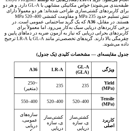
طبقه‌بندی می‌شوند) خواص مکانیکی مشابهی با GL‑A دارد. و هر دو
برای کاربردهای کشتی‌سازی طراحی شده‌اند؛ هر دو معمولاً دارای
تنش تسلیم حدود 235 MPa و مقاومت کششی 400–520 MPa
هستند. در مقابل،
A36
که یک گرید ساختمانی عمومی است. در
برخی کاربردهای دریایی سبک به‌کار می‌رود. اما معمولاً برای
کاربردهای بحرانی دریایی که نیاز به آزمون ضربه در دماهای پایین و
چقرمگی بالا دارند. گریدهای تخصصی‌تر مانند GL‑A یا LR‑A ترجیح
داده می‌شوند.
جدول مقایسه‌ای — مشخصات کلیدی (یک جدول)
GL‑A
ویژگی
LR‑A
A36
(GLA)
~250
Yield
235
235
(MPa)
(متغیر)
Tensile
400–550
400–520
400–520
(MPa)
سازه‌های
کشتی‌ساز
کشتی‌ساز
کاربرد
عمومی،
ی، سازه
ی، سازه
اصلی
دریایی
دریایی
دریایی