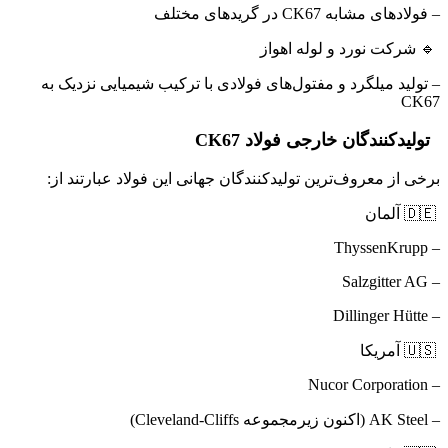
– فولادهای مشابه CK67 در گریدهای مختلف
🔹 شرکت نورد و لوله اهواز
– تولید میلگرد و مفتول‌های فولادی با ترکیب شیمیایی نزدیک به
CK67
تولیدکنندگان خارجی فولاد CK67
برخی از معروف‌ترین تولیدکنندگان جهانی این فولاد عبارتند از:
🇩🇪 آلمان
– ThyssenKrupp
– Salzgitter AG
– Dillinger Hütte
🇺🇸 آمریکا
– Nucor Corporation
– AK Steel (اکنون زیرمجموعه Cleveland-Cliffs)