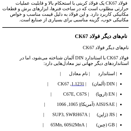
فولاد CK67 یک فولاد کربنی با استحکام بالا و قابلیت عملیات
حرارتی مطلوب است که در ساخت فنرها، ابزارهای برش و قطعات
مکانیکی کاربرد دارد. و این فولاد به دلیل قیمت مناسب و خواص
مکانیکی خوب، گزینه مناسبی برای بسیاری از صنایع است.
نام‌های دیگر فولاد CK67
نام‌های دیگر فولاد CK67
فولاد CK67 با استاندارد DIN آلمان شناخته می‌شود، اما در
استانداردهای دیگر جهانی نیز معادل‌هایی دارد:
| استاندارد | نام معادل |
| DIN (آلمان) |
1.1231
, CK67 |
| EN (اروپا) | C67E, C67S |
| AISI/SAE (آمریکا)| 1065, 1066 |
| JIS (ژاپن) | SUP3, SWRH67A |
| GB (چین) | 65Mn, 60Si2MnA |