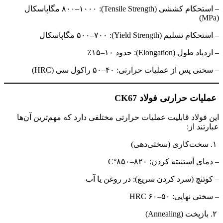
– استحکام کششی (Tensile Strength): ۸۰۰–۱۰۰۰ مگاپاسکال
(MPa)
– استحکام تسلیم (Yield Strength): ۵۰۰–۷۰۰ مگاپاسکال
– ازدیاد طول (Elongation): حدود ۱۰–۱۵٪
– سختی پس از عملیات حرارتی: ۴۰–۵۰ راکول سی (HRC)
عملیات حرارتی فولاد CK67
این فولاد قابلیت عملیات حرارتی مختلفی دارد که مهم‌ترین آن‌ها
عبارتند از:
۱. سخت‌کاری (سختی‌دهی)
– دمای آستنیته کردن: ۸۲۰–۸۵۰°C
– کوئنچ (سرد کردن سریع): در روغن یا آب
– سختی نهایی: ۵۰–۶۰ HRC
۲. بازپخت (Annealing)