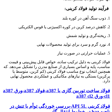
فرآیند تولید فولاد کربنی:
1. ذوب سنگ آهن در کوره بلند
2. کاهش درصد کربن در کوره اکسیژنی یا قوس الکتریکی
3. ریخته‌گری و تولید شمش
4. نورد گرم و سرد برای تولید محصولات نهایی
5. عملیات حرارتی در صورت نیاز
فولاد کربنی به دلیل ترکیب ساده، خواص قابل پیش‌بینی و قیمت
مناسب، پایه و اساس بسیاری از صنایع مدرن را تشکیل می‌دهد. که
همچنین انتخاب نوع مناسب فولاد کربنی (کم کربن، متوسط یا
پرکربن) بستگی به نیازهای مکانیکی و عملکردی محصول نهایی
دارد.
فولاد ساخت توربین گازی با a387-فولاد a387-ورق a387
cl1-ورق a387 cl2
فولاد کربنی API 5L-بررسی خوردگی توأم با تنش در
ناحیه haz در خطوط انتقال گاز