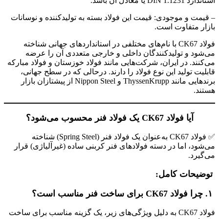
استاندارد DIN 1.1231 یا معادل آن باشد.
– قیمت و موجودی: قیمت این فولاد بسته به تولیدکننده و نوسانات
بازار متفاوت است.
فولاد CK67 با نام‌های مختلفی در استانداردهای جهانی شناخته
می‌شود و تولیدکنندگان داخلی و خارجی متعددی آن را عرضه
می‌کنند. در ایران، شرکت‌هایی مانند فولاد خوزستان و فولاد مبارکه
قابلیت تولید این نوع فولاد را دارند. درحالی که در سطح جهانی،
برندهایی مانند ThyssenKrupp و Nippon Steel از پیشتازان بازار
هستند.
آیا فولاد CK67 یک فولاد فنر محسوب می‌شود؟
✅ فولاد CK67 به‌عنوان یک فولاد فنر (Spring Steel) شناخته
می‌شود، اما در دسته فولادهای فنر کربنی ساده (غیرآلیاژی) قرار
می‌گیرد.
توضیحات کامل:
۱. چرا فولاد CK67 برای ساخت فنر مناسب است؟
فولاد CK67 به دلیل ویژگی‌های زیر، یک گزینه مناسب برای ساخت