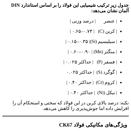
جدول زیر ترکیب شیمیایی این فولاد را بر اساس استاندارد DIN
آلمان نشان می‌دهد:
| عنصر | درصد وزنی |
| کربن (C) | ۰.۶۵–۰.۷۴ |
| سیلیسیم (Si)| ۰.۱۵–۰.۳۵ |
| منگنز (Mn) | ۰.۶۰–۰.۹۰ |
| فسفر (P) | حداکثر ۰.۰۲۵ |
| گوگرد (S) | حداکثر ۰.۰۲۵
|
| کروم (Cr) | حداکثر ۰.۴۰ |
| نیکل (Ni) | حداکثر ۰.۴۰ |
نکته: درصد بالای کربن در این فولاد که سختی و استحکام آن را
افزایش داده اما جوش‌پذیری را کاهش می‌دهد.
ویژگی‌های مکانیکی فولاد CK67