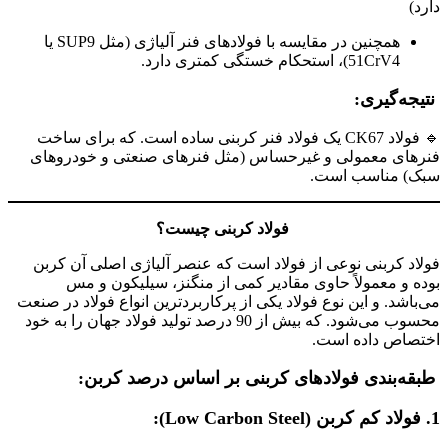
دارد)
همچنین در مقایسه با فولادهای فنر آلیاژی (مثل SUP9 یا
51CrV4)، استحکام خستگی کمتری دارد.
نتیجه‌گیری:
🔹 فولاد CK67 یک فولاد فنر کربنی ساده است. که برای ساخت
فنرهای معمولی و غیرحساس (مثل فنرهای صنعتی و خودروهای
سبک) مناسب است.
فولاد کربنی چیست؟
فولاد کربنی نوعی از فولاد است که عنصر آلیاژی اصلی آن کربن
بوده و معمولاً حاوی مقادیر کمی از منگنز، سیلیکون و مس
می‌باشد. و این نوع فولاد یکی از پرکاربردترین انواع فولاد در صنعت
محسوب می‌شود. که بیش از 90 درصد تولید فولاد جهان را به خود
اختصاص داده است.
طبقه‌بندی فولادهای کربنی بر اساس درصد کربن:
1. فولاد کم کربن (Low Carbon Steel):