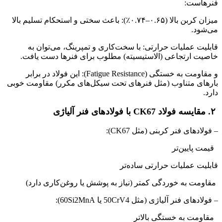
فنرهاست:
میزان کربن بالا (۰.۶۵–۰.۷۴٪): باعث سختی و استحکام تسلیم بالا
می‌شود.
قابلیت عملیات حرارتی: با سخت‌کاری و تمپرینگ، می‌توان به
خاصیت ارتجاعی (الاستیسیته) مطلوب برای فنرها دست یافت.
و مقاومت به خستگی (Fatigue Resistance): این فولاد در برابر
بارهای متناوب (مثل فنرهای تحت سیکل‌های مکرر) مقاومت خوبی
دارد.
۲. مقایسه فولاد CK67 با فولادهای فنر آلیاژی
– فولادهای فنر کربنی (مثل CK67):
قیمت پایین‌تر
قابلیت عملیات حرارتی ساده‌تر
مقاومت به خوردگی کمتر (نیاز به پوشش یا روغن‌کاری دارد)
– فولادهای فنر آلیاژی (مثل 50CrV4 یا 60Si2MnA):
مقاومت به خستگی بالاتر